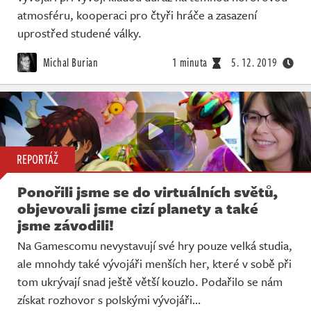
atmosféru, kooperaci pro čtyři hráče a zasazení
uprostřed studené války.
Michal Burian
1 minuta
5. 12. 2019
REPORTÁŽ
Ponořili jsme se do virtuálních světů,
objevovali jsme cizí planety a také
jsme závodili!
Na Gamescomu nevystavují své hry pouze velká studia,
ale mnohdy také vývojáři menších her, které v sobě při
tom ukrývají snad ještě větší kouzlo. Podařilo se nám
získat rozhovor s polskými vývojáři…