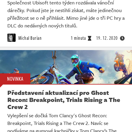
Společnost Ubisoft tento týden rozdávala vánoční
dárečky. Pokud jste je nestihli získat, máte jedinečnou
příležitost se o ně přihlásit. Mimo jiné jde o tři PC hry a
DLC do nedávných nových titulů.
Michal Burian
1 minuta
19. 12. 2020
NOVINKA
Představení aktualizací pro Ghost
Recon: Breakpoint, Trials Rising a The
Crew 2
Vylepšení se dočká Tom Clancy's Ghost Recon:
Breakpoint, Trials Rising a The Crew 2. Navíc se
podíváme na gumové kachničky v Tom Clancy’s The