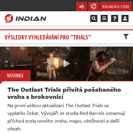
REALMERCH.STORE
Magazín
VÝSLEDKY VYHLEDÁVÁNÍ PRO "TRIALS"
Recenze
Videa
NOVINKA
Soutěže
The Outlast Trials přivítá pošahaného
Databáze
vraha s brokovnicí
Na první velkou aktualizaci The Outlast Trials se
Komunita
vyplatilo čekat. Vývojáři ze studia Red Barrels oznamují
příchod zcela nového vraha, mapu, obtížnosti a další
Redakce
obsah.