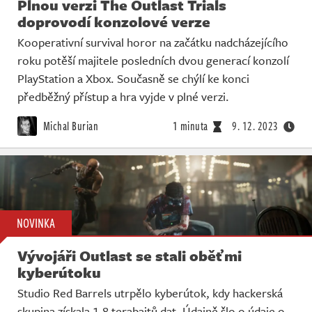
Plnou verzi The Outlast Trials
doprovodí konzolové verze
Kooperativní survival horor na začátku nadcházejícího
roku potěší majitele posledních dvou generací konzolí
PlayStation a Xbox. Současně se chýlí ke konci
předběžný přístup a hra vyjde v plné verzi.
Michal Burian
1 minuta
9. 12. 2023
NOVINKA
Vývojáři Outlast se stali oběťmi
kyberútoku
Studio Red Barrels utrpělo kyberútok, kdy hackerská
skupina získala 1,8 terabajtů dat. Údajně šlo o údaje o