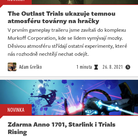
The Outlast Trials ukazuje temnou
atmosféru továrny na hračky
V prvním gameplay traileru jsme zavítali do komplexu
Murkoff Corporation, kde se lidem vymývají mozky.
Děsivou atmosféru střídají ostatní experimenty, které
nás rozhodně nechtějí nechat odejít.
Adam Greško
1 minuta
26. 8. 2021
NOVINKA
Zdarma Anno 1701, Starlink i Trials
Rising