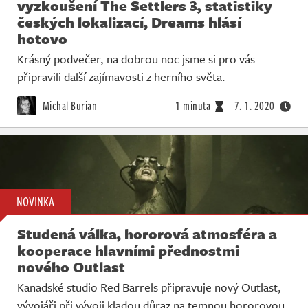
vyzkoušení The Settlers 3, statistiky
českých lokalizací, Dreams hlásí
hotovo
Krásný podvečer, na dobrou noc jsme si pro vás
připravili další zajímavosti z herního světa.
Michal Burian
1 minuta
7. 1. 2020
NOVINKA
Studená válka, hororová atmosféra a
kooperace hlavními přednostmi
nového Outlast
Kanadské studio Red Barrels připravuje nový Outlast,
vývojáři při vývoji kladou důraz na temnou hororovou