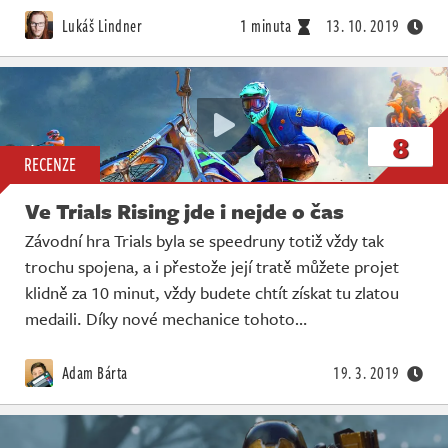
Lukáš Lindner
1 minuta
13. 10. 2019
8
RECENZE
Ve Trials Rising jde i nejde o čas
Závodní hra Trials byla se speedruny totiž vždy tak
trochu spojena, a i přestože její tratě můžete projet
klidně za 10 minut, vždy budete chtít získat tu zlatou
medaili. Díky nové mechanice tohoto…
Adam Bárta
19. 3. 2019