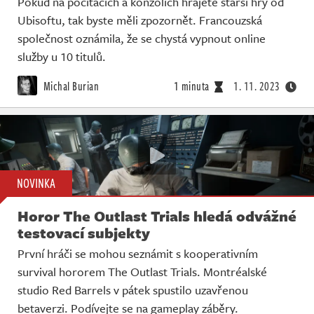
Pokud na počítačích a konzolích hrajete starší hry od
Ubisoftu, tak byste měli zpozornět. Francouzská
společnost oznámila, že se chystá vypnout online
služby u 10 titulů.
Michal Burian
1 minuta
1. 11. 2023
NOVINKA
Horor The Outlast Trials hledá odvážné
testovací subjekty
První hráči se mohou seznámit s kooperativním
survival hororem The Outlast Trials. Montréalské
studio Red Barrels v pátek spustilo uzavřenou
betaverzi. Podívejte se na gameplay záběry.