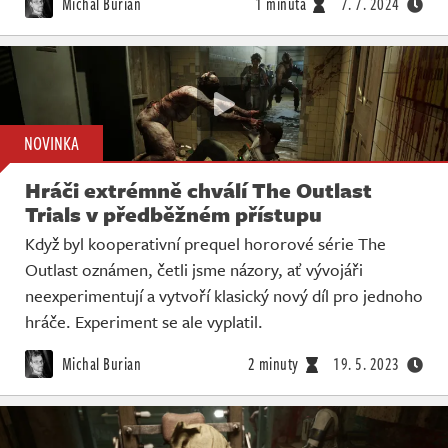
Michal Burian
1 minuta
7. 7. 2024
NOVINKA
Hráči extrémně chválí The Outlast
Trials v předběžném přístupu
Když byl kooperativní prequel hororové série The
Outlast oznámen, četli jsme názory, ať vývojáři
neexperimentují a vytvoří klasický nový díl pro jednoho
hráče. Experiment se ale vyplatil.
Michal Burian
2 minuty
19. 5. 2023