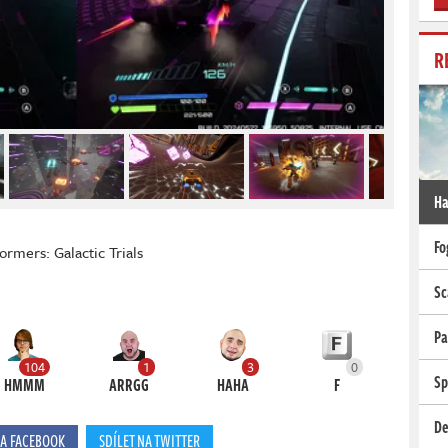
R
Ha
Fo
ormers: Galactic Trials
Sc
Pa
104
1
3
0
Sp
HMMM
ARRGG
HAHA
F
De
NA FACEBOOK
SDÍLET NA TWITTER