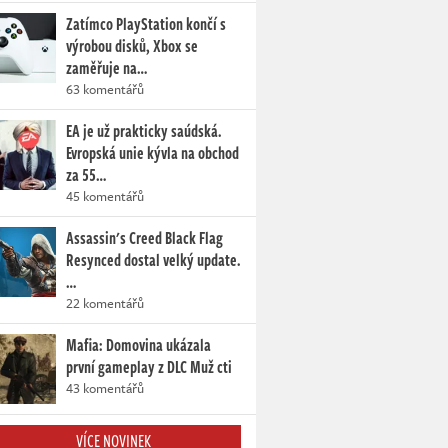
Zatímco PlayStation končí s
výrobou disků, Xbox se
zaměřuje na…
63 komentářů
EA je už prakticky saúdská.
Evropská unie kývla na obchod
za 55…
45 komentářů
Assassin's Creed Black Flag
Resynced dostal velký update.
…
22 komentářů
Mafia: Domovina ukázala
první gameplay z DLC Muž cti
43 komentářů
VÍCE NOVINEK