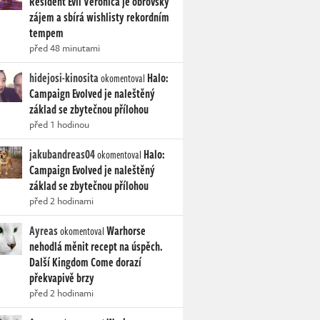
Resident Evil Veronica je obrovský
zájem a sbírá wishlisty rekordním
tempem
před 48 minutami
hidejosi-kinosita
Halo:
okomentoval
Campaign Evolved je naleštěný
základ se zbytečnou přílohou
před 1 hodinou
jakubandreas04
Halo:
okomentoval
Campaign Evolved je naleštěný
základ se zbytečnou přílohou
před 2 hodinami
Ayreas
Warhorse
okomentoval
nehodlá měnit recept na úspěch.
Další Kingdom Come dorazí
překvapivě brzy
před 2 hodinami