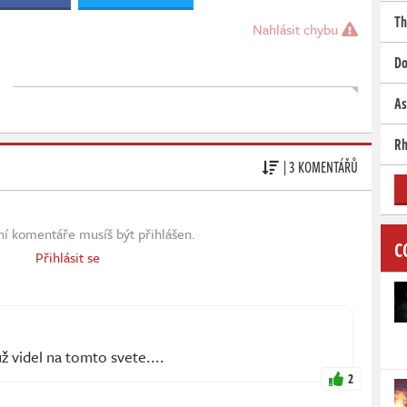
Th
Nahlásit chybu
Do
As
Rh
| 3 KOMENTÁŘŮ
ní komentáře musíš být přihlášen.
C
Přihlásit se
 videl na tomto svete....
2