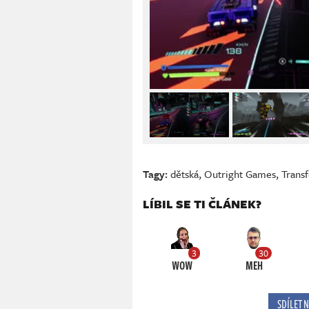
Tagy:
dětská
,
Outright Games
,
Transf
LÍBIL SE TI ČLÁNEK?
3
30
WOW
MEH
SDÍLET 