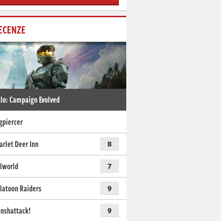
ECENZE
lo: Campaign Evolved
gpiercer
arlet Deer Inn
8
lworld
7
latoon Raiders
9
nshattack!
9