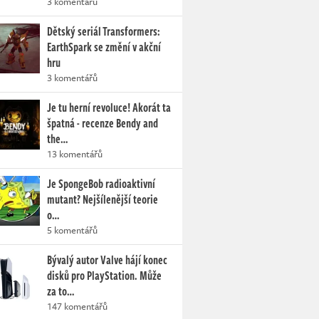
3 komentářů
Dětský seriál Transformers:
EarthSpark se změní v akční
hru
3 komentářů
Je tu herní revoluce! Akorát ta
špatná - recenze Bendy and
the…
13 komentářů
Je SpongeBob radioaktivní
mutant? Nejšílenější teorie
o…
5 komentářů
Bývalý autor Valve hájí konec
disků pro PlayStation. Může
za to…
147 komentářů