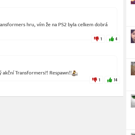
ransformers hru, vím že na PS2 byla celkem dobrá
1
4
rý akční Transformers?! Respawn!!
1
14