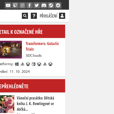
PŘIHLÁŠENÍ
ETAIL K OZNAČENÉ HŘE
Transformers: Galactic
Trials
3DClouds
latformy:
dání: 11. 10. 2024
EPŘEHLÉDNĚTE
Vánoční prasátko: Dětská
kniha J. K. Rowlingové se
dočká…