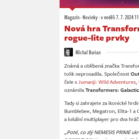
Magazín
·
Novinky
·
v neděli
7. 7. 2024 11
Nová hra Transfor
rogue-lite prvky
Michal Burian
Známá a oblíbená značka Transfo
tolik neprosadila. Společnost
Out
čele s
Jumanji: Wild Adventures
,
oznámila
Transformers: Galactic
Tady si zahrajete za ikonické h
Bumblebee, Megatron, Elita-1 a 
a lokální multiplayer pro dva hr
„Poté, co zlý NEMESIS PRIME ukr