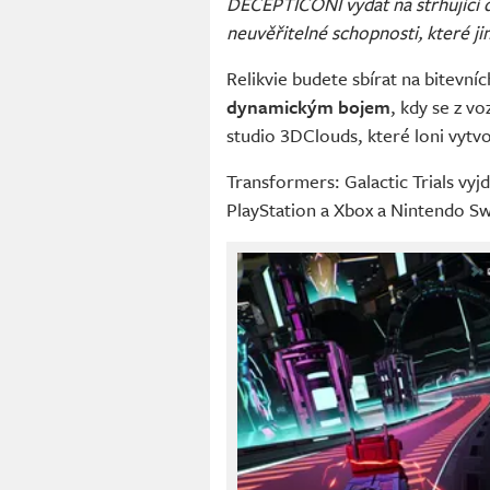
DECEPTICONI vydat na strhující do
neuvěřitelné schopnosti, které ji
Relikvie budete sbírat na bitevní
dynamickým bojem
, kdy se z v
studio 3DClouds, které loni vytv
Transformers: Galactic Trials vyj
PlayStation a Xbox a Nintendo Sw