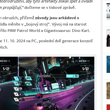
brodružství, aby tyto artefakty získali zpět a ovládli
m propůjčují,“
dočteme se v tiskové zprávě.
ch okruzích, přičemž
závody jsou arkádové s
ozidla měníte v „bojový stroj“. Vývoj má na starost
ořilo PAW Patrol World a Gigantosaurus: Dino Kart.
de 11. 10. 2024 na PC, poslední dvě generace konzolí
itch.