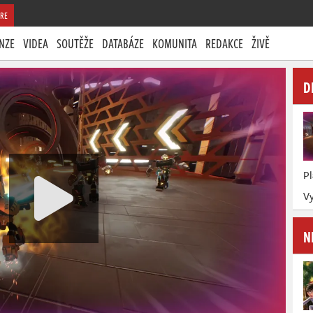
RE
NZE
VIDEA
SOUTĚŽE
DATABÁZE
KOMUNITA
REDAKCE
ŽIVĚ
D
P
Vy
N