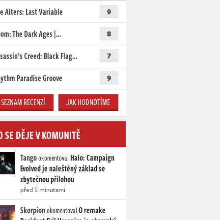
e Alters: Last Variable
9
om: The Dark Ages |…
8
sassin’s Creed: Black Flag…
7
ythm Paradise Groove
9
SEZNAM RECENZÍ
JAK HODNOTÍME
O SE DĚJE V KOMUNITĚ
Tango
Halo: Campaign
okomentoval
Evolved je naleštěný základ se
zbytečnou přílohou
před 5 minutami
Skorpion
O remake
okomentoval