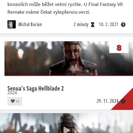
konzolích může běžet velmi rychle. U Final Fantasy VII
Remake máme čekat vylepšenou verzi.
Michal Burian
2 minuty
10. 2. 2021
8
Senua's Saga Hellblade 2
2024
29. 11. 2024
13