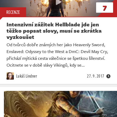
7
RECENZE
Intenzivní zážitek Hellblade jde jen
těžko popsat slovy, musí se zkrátka
vyzkoušet
Od tvůrců dobře známých her jako Heavenly Sword,
Enslaved: Odyssey to the West a DmC: Devil May Cry,
přichází mýtická cesta válečnice se špetkou šílenství.
Ocitnete se v době slávy Vikingů, kdy se…
Lukáš Lindner
27. 9. 2017