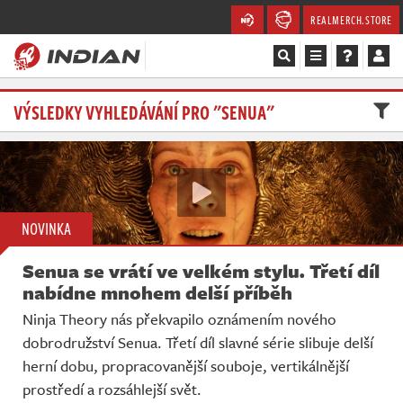
REALMERCH.STORE
Magazín
VÝSLEDKY VYHLEDÁVÁNÍ PRO "SENUA"
Recenze
Videa
NOVINKA
Soutěže
Senua se vrátí ve velkém stylu. Třetí díl
Databáze
nabídne mnohem delší příběh
Ninja Theory nás překvapilo oznámením nového
Komunita
dobrodružství Senua. Třetí díl slavné série slibuje delší
herní dobu, propracovanější souboje, vertikálnější
Redakce
prostředí a rozsáhlejší svět.