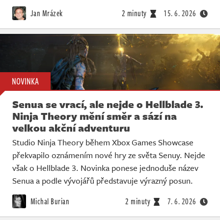
Živě
Jan Mrázek
2 minuty
15. 6. 2026
NOVINKA
Senua se vrací, ale nejde o Hellblade 3.
Ninja Theory mění směr a sází na
velkou akční adventuru
Studio Ninja Theory během Xbox Games Showcase
překvapilo oznámením nové hry ze světa Senuy. Nejde
však o Hellblade 3. Novinka ponese jednoduše název
Senua a podle vývojářů představuje výrazný posun.
Michal Burian
2 minuty
7. 6. 2026