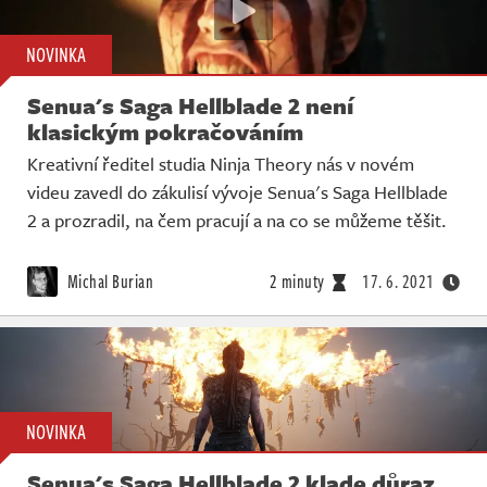
NOVINKA
Senua's Saga Hellblade 2 není
klasickým pokračováním
Kreativní ředitel studia Ninja Theory nás v novém
videu zavedl do zákulisí vývoje Senua's Saga Hellblade
2 a prozradil, na čem pracují a na co se můžeme těšit.
Michal Burian
2 minuty
17. 6. 2021
NOVINKA
Senua's Saga Hellblade 2 klade důraz