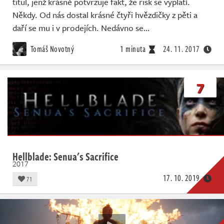
titul, jenž krásně potvrzuje fakt, že risk se vyplatí.
Někdy. Od nás dostal krásné čtyři hvězdičky z pěti a
daří se mu i v prodejích. Nedávno se…
Tomáš Novotný
1 minuta
24. 11. 2017
7
Hellblade: Senua's Sacrifice
2017
17. 10. 2019
71