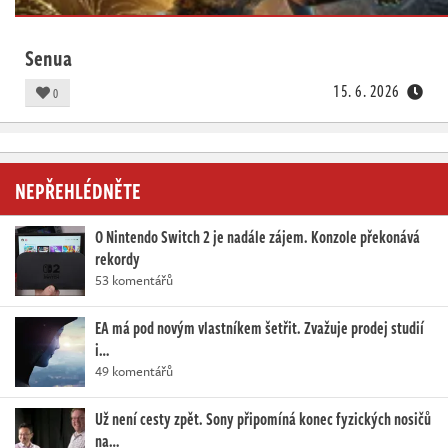
Senua
15. 6. 2026
0
NEPŘEHLÉDNĚTE
O Nintendo Switch 2 je nadále zájem. Konzole překonává
rekordy
53 komentářů
EA má pod novým vlastníkem šetřit. Zvažuje prodej studií
i…
49 komentářů
Už není cesty zpět. Sony připomíná konec fyzických nosičů
na…