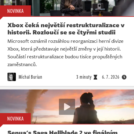
NOVINKA
Xbox čeká největší restrukturalizace v
historii. Rozloučí se se čtyřmi studii
Microsoft oznámil rozsáhlou reorganizaci herní divize
Xbox, která představuje největší změny v její historii.
Součástí restrukturalizace budou tisíce propuštěných
zaměstnanců.
Michal Burian
3 minuty
6. 7. 2026
NOVINKA
Senua's Saga Hellblade 2 ve finálním