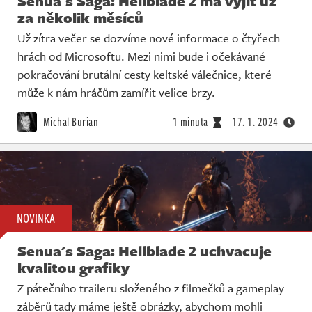
Senua's Saga: Hellblade 2 má vyjít už
za několik měsíců
Už zítra večer se dozvíme nové informace o čtyřech
hrách od Microsoftu. Mezi nimi bude i očekávané
pokračování brutální cesty keltské válečnice, které
může k nám hráčům zamířit velice brzy.
Michal Burian
1 minuta
17. 1. 2024
NOVINKA
Senua's Saga: Hellblade 2 uchvacuje
kvalitou grafiky
Z pátečního traileru složeného z filmečků a gameplay
záběrů tady máme ještě obrázky, abychom mohli