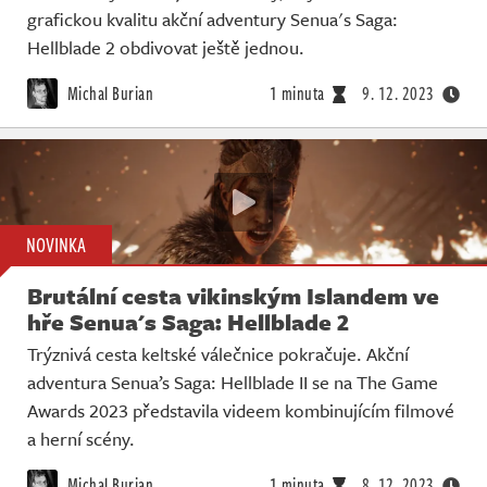
grafickou kvalitu akční adventury Senua's Saga:
Hellblade 2 obdivovat ještě jednou.
Michal Burian
1 minuta
9. 12. 2023
NOVINKA
Brutální cesta vikinským Islandem ve
hře Senua's Saga: Hellblade 2
Trýznivá cesta keltské válečnice pokračuje. Akční
adventura Senua’s Saga: Hellblade II se na The Game
Awards 2023 představila videem kombinujícím filmové
a herní scény.
Michal Burian
1 minuta
8. 12. 2023