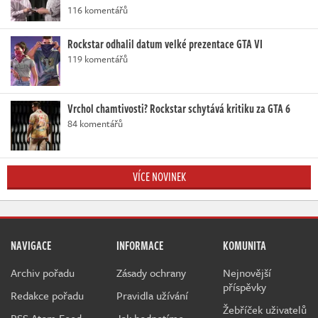
116 komentářů
Rockstar odhalil datum velké prezentace GTA VI
119 komentářů
Vrchol chamtivosti? Rockstar schytává kritiku za GTA 6
84 komentářů
VÍCE NOVINEK
NAVIGACE
INFORMACE
KOMUNITA
Archiv pořadu
Zásady ochrany
Nejnovější
příspěvky
Redakce pořadu
Pravidla užívání
Žebříček uživatelů
RSS Atom Feed
Jak hodnotíme