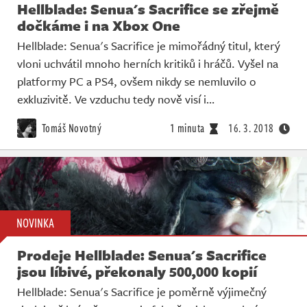
Hellblade: Senua's Sacrifice se zřejmě
dočkáme i na Xbox One
Hellblade: Senua's Sacrifice je mimořádný titul, který
vloni uchvátil mnoho herních kritiků i hráčů. Vyšel na
platformy PC a PS4, ovšem nikdy se nemluvilo o
exkluzivitě. Ve vzduchu tedy nově visí i…
Tomáš Novotný
1 minuta
16. 3. 2018
NOVINKA
Prodeje Hellblade: Senua's Sacrifice
jsou líbivé, překonaly 500,000 kopií
Hellblade: Senua's Sacrifice je poměrně výjimečný