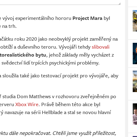
e vývoj experimentálního hororu
Project Mara
byl
 na trh.
začátku roku 2020 jako neobvyklý projekt zaměřený na
 obtíží a duševního teroru. Vývojáři tehdy
slibovali
torealistického bytu
, jehož základy měly vycházet z
vědectví lidí trpících psychickými problémy.
 sloužila také jako testovací projekt pro vývojáře, aby
éf studia Dom Matthews v rozhovoru zveřejněném po
serveru
Xbox Wire
. Právě během této akce byl
rý navazuje na sérii Hellblade a stal se novou hlavní
tu dále nepokračovat. Chtěli jsme využít příležitost,