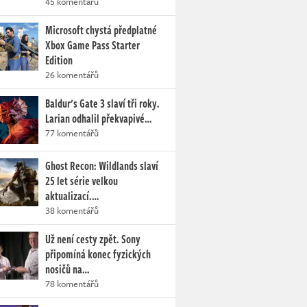
45 komentářů
Microsoft chystá předplatné
Xbox Game Pass Starter
Edition
26 komentářů
Baldur's Gate 3 slaví tři roky.
Larian odhalil překvapivé…
77 komentářů
Ghost Recon: Wildlands slaví
25 let série velkou
aktualizací.…
38 komentářů
Už není cesty zpět. Sony
připomíná konec fyzických
nosičů na…
78 komentářů