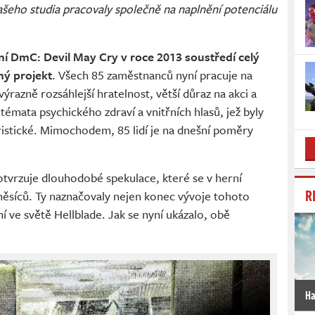
ašeho studia pracovaly společně na naplnění potenciálu
í DmC: Devil May Cry v roce 2013 soustředí celý
ný projekt
. Všech 85 zaměstnanců nyní pracuje na
razně rozsáhlejší hratelnost, větší důraz na akci a
témata psychického zdraví a vnitřních hlasů, jež byly
eristické. Mimochodem, 85 lidí je na dnešní poměry
tvrzuje dlouhodobé spekulace, které se v herní
R
měsíců. Ty naznačovaly nejen konec vývoje tohoto
í ve světě Hellblade. Jak se nyní ukázalo, obě
Ha