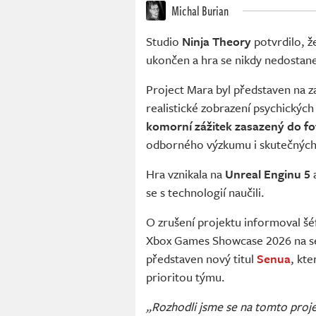
Michal Burian
Studio
Ninja Theory
potvrdilo, ž
ukončen a hra se nikdy nedostane
Project Mara byl představen na 
realistické zobrazení psychických
komorní zážitek zasazený do fo
odborného výzkumu i skutečných s
Hra vznikala na
Unreal Enginu 5
a
se s technologií naučili.
O zrušení projektu informoval š
Xbox Games Showcase 2026 na 
představen nový titul
Senua
, kte
prioritou týmu.
„Rozhodli jsme se na tomto projek