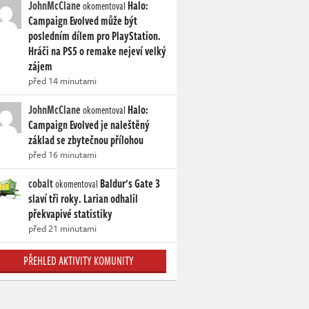
JohnMcClane
Halo:
okomentoval
Campaign Evolved může být
posledním dílem pro PlayStation.
Hráči na PS5 o remake nejeví velký
zájem
před 14 minutami
JohnMcClane
Halo:
okomentoval
Campaign Evolved je naleštěný
základ se zbytečnou přílohou
před 16 minutami
cobalt
Baldur's Gate 3
okomentoval
slaví tři roky. Larian odhalil
překvapivé statistiky
před 21 minutami
PŘEHLED AKTIVITY KOMUNITY