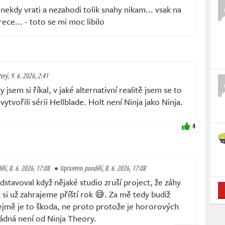
nekdy vrati a nezahodi tolik snahy nikam... vsak na
rece... - toto se mi moc libilo
terý, 9. 6. 2026, 2:41
 jsem si říkal, v jaké alternativní realitě jsem se to
vytvořili sérii Hellblade. Holt není Ninja jako Ninja.
4
ělí, 8. 6. 2026, 17:08
Upraveno
pondělí, 8. 6. 2026, 17:08
dstavoval když nějaké studio zruší project, že záhy
 si už zahrajeme příští rok 😅. Za mě tedy budiž
jmě je to škoda, ne proto protože je hororových
ádná není od Ninja Theory.