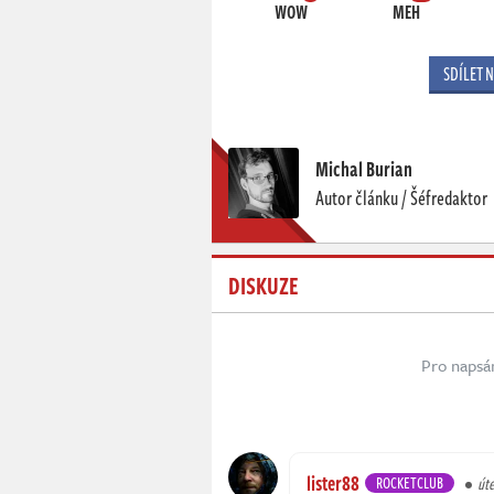
WOW
MEH
SDÍLET 
Michal Burian
Autor článku / Šéfredaktor
DISKUZE
Pro napsá
lister88
ROCKETCLUB
úte