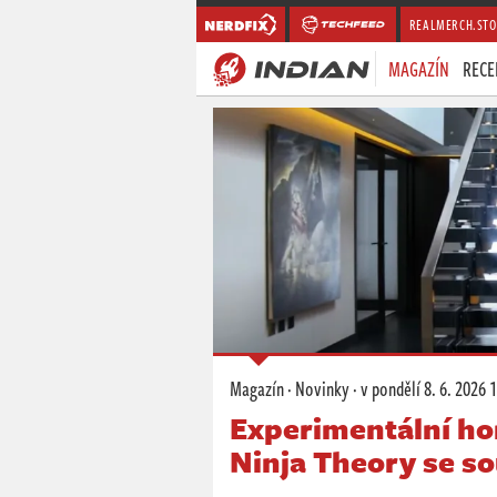
REALMERCH.STO
MAGAZÍN
RECE
Magazín
·
Novinky
·
v pondělí
8. 6. 2026 
Experimentální ho
Ninja Theory se s