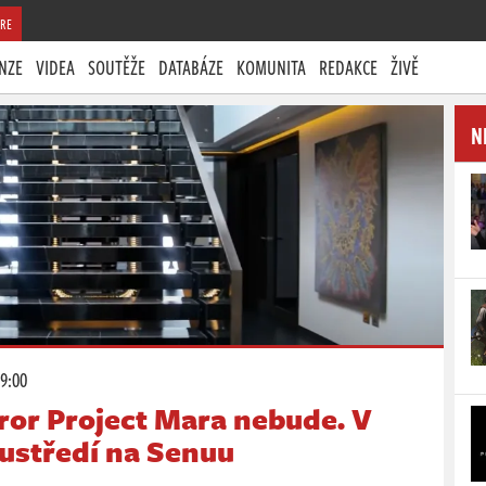
RE
NZE
VIDEA
SOUTĚŽE
DATABÁZE
KOMUNITA
REDAKCE
ŽIVĚ
N
19:00
ror Project Mara nebude. V
oustředí na Senuu