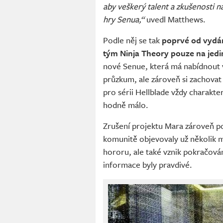
aby veškerý talent a zkušenosti n
hry Senua,“
uvedl Matthews.
Podle něj se tak
poprvé od vydán
tým Ninja Theory pouze na jedi
nové Senue, která má nabídnout vý
průzkum, ale zároveň si zachovat 
pro sérii Hellblade vždy charakt
hodně málo.
Zrušení projektu Mara zároveň po
komunitě objevovaly už několik 
hororu, ale také vznik pokračován
informace byly pravdivé.