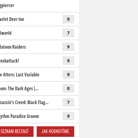
gpiercer
arlet Deer Inn
8
lworld
7
latoon Raiders
9
nshattack!
9
e Alters: Last Variable
9
om: The Dark Ages |…
8
sassin’s Creed: Black Flag…
7
ythm Paradise Groove
9
SEZNAM RECENZÍ
JAK HODNOTÍME