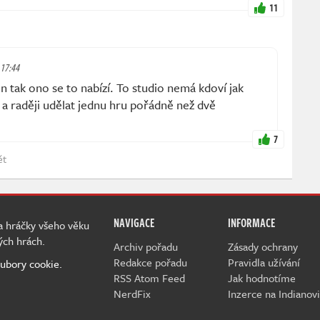
11
 17:44
tak ono se to nabízí. To studio nemá kdoví jak
 a raději udělat jednu hru pořádně než dvě
7
ět
NAVIGACE
INFORMACE
 a hráčky všeho věku
ých hrách.
Archiv pořadu
Zásady ochrany
Redakce pořadu
Pravidla užívání
ubory cookie.
RSS Atom Feed
Jak hodnotíme
NerdFix
Inzerce na Indianovi