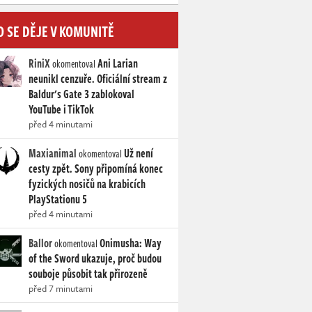
O SE DĚJE V KOMUNITĚ
RiniX
Ani Larian
okomentoval
neunikl cenzuře. Oficiální stream z
Baldur's Gate 3 zablokoval
YouTube i TikTok
před 4 minutami
Maxianimal
Už není
okomentoval
cesty zpět. Sony připomíná konec
fyzických nosičů na krabicích
PlayStationu 5
před 4 minutami
Ballor
Onimusha: Way
okomentoval
of the Sword ukazuje, proč budou
souboje působit tak přirozeně
před 7 minutami