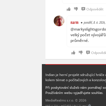
Odpovědět
narm
pondělí, 8. 6. 2026,
@markyslightsgordon 
velký počet vývojářů
průměrné.
Odpověd
Indian je herní projekt sdružující hráče
kolem témat o počítačových a konzolov
Při poskytování služeb nám pomáhají so
Používáním webu vyjadřujete souhlas.
MediaRealms s.r.o.
© 2026
IWS 4.234 - m07d03 | IN | 21 ms |