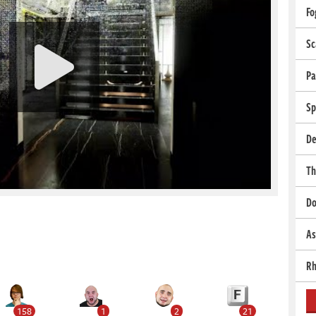
Fo
Sc
Pa
Sp
De
Th
Do
As
Rh
158
1
2
21