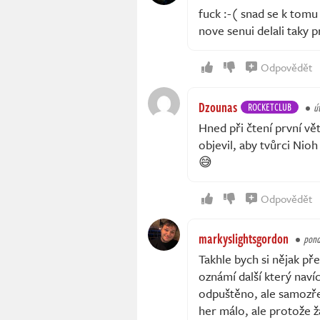
fuck :-( snad se k tomu 
nove senui delali taky p
Odpovědět
Dzounas
ROCKETCLUB
ú
Hned při čtení první věty
objevil, aby tvůrci Nioh 
😅
Odpovědět
markyslightsgordon
pond
Takhle bych si nějak pře
oznámí další který navíc
odpuštěno, ale samozře
her málo, ale protože ž