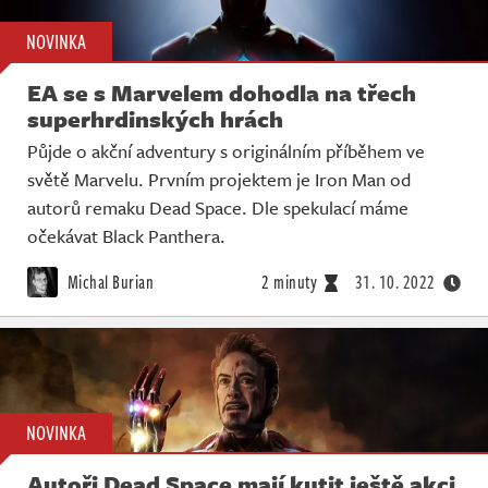
NOVINKA
EA se s Marvelem dohodla na třech
superhrdinských hrách
Půjde o akční adventury s originálním příběhem ve
světě Marvelu. Prvním projektem je Iron Man od
autorů remaku Dead Space. Dle spekulací máme
očekávat Black Panthera.
Michal Burian
2 minuty
31. 10. 2022
NOVINKA
Autoři Dead Space mají kutit ještě akci