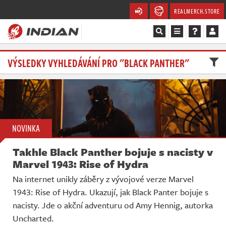
REALMERCH.STORE
Magazín
VÝSLEDKY VYHLEDÁVÁNÍ PRO "BLACK PANTHER"
Recenze
Videa
NOVINKA
Soutěže
Takhle Black Panther bojuje s nacisty v
Databáze
Marvel 1943: Rise of Hydra
Na internet unikly záběry z vývojové verze Marvel
Komunita
1943: Rise of Hydra. Ukazují, jak Black Panter bojuje s
nacisty. Jde o akční adventuru od Amy Hennig, autorka
Redakce
Uncharted.