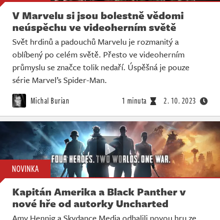
V Marvelu si jsou bolestně vědomi
neúspěchu ve videoherním světě
Svět hrdinů a padouchů Marvelu je rozmanitý a
oblíbený po celém světě. Přesto ve videoherním
průmyslu se značce tolik nedaří. Úspěšná je pouze
série Marvel’s Spider-Man.
Michal Burian
1 minuta
2. 10. 2023
NOVINKA
Kapitán Amerika a Black Panther v
nové hře od autorky Uncharted
Amy Hennig a Skydance Media odhalili novou hru ze