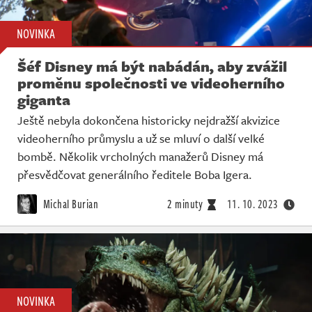
NOVINKA
Šéf Disney má být nabádán, aby zvážil
proměnu společnosti ve videoherního
giganta
Ještě nebyla dokončena historicky nejdražší akvizice
videoherního průmyslu a už se mluví o další velké
bombě. Několik vrcholných manažerů Disney má
přesvědčovat generálního ředitele Boba Igera.
Michal Burian
2 minuty
11. 10. 2023
NOVINKA