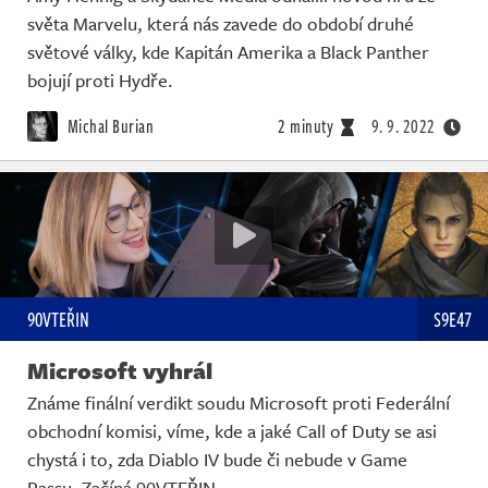
světa Marvelu, která nás zavede do období druhé
světové války, kde Kapitán Amerika a Black Panther
bojují proti Hydře.
Michal Burian
2 minuty
9. 9. 2022
90VTEŘIN
S9E47
Microsoft vyhrál
Známe finální verdikt soudu Microsoft proti Federální
obchodní komisi, víme, kde a jaké Call of Duty se asi
chystá i to, zda Diablo IV bude či nebude v Game
Passu. Začíná 90VTEŘIN.