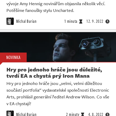
vývoje Amy Hennig novinářům objasnila několik věcí.
Potěšíme fanoušky stylu Uncharted.
Michal Burian
1 minuta
12. 9. 2022
NOVINKA
Hry pro jednoho hráče jsou důležité,
tvrdí EA a chystá prý Iron Mana
Hry pro jednoho hráče jsou „velmi, velmi důležitou
součástí portfolia“ vydavatelské společnosti Electronic
Arts, prohlásil generální ředitel Andrew Wilson. Co vše
v EA chystají?
Michal Burian
2 minuty
4. 8. 2022