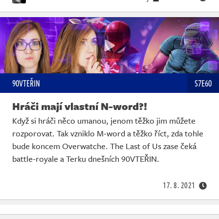
90VTEŘIN
S7E60
Hráči mají vlastní N-word?!
Když si hráči něco umanou, jenom těžko jim můžete
rozporovat. Tak vzniklo M-word a těžko říct, zda tohle
bude koncem Overwatche. The Last of Us zase čeká
battle-royale a Terku dnešních 90VTEŘIN.
17. 8. 2021