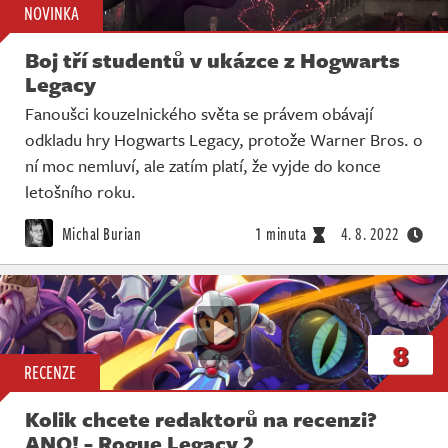
NOVINKA
Boj tří studentů v ukázce z Hogwarts
Legacy
Fanoušci kouzelnického světa se právem obávají
odkladu hry Hogwarts Legacy, protože Warner Bros. o
ní moc nemluví, ale zatím platí, že vyjde do konce
letošního roku.
Michal Burian
1 minuta
4. 8. 2022
8
RECENZE
Kolik chcete redaktorů na recenzi?
ANO! - Rogue Legacy 2