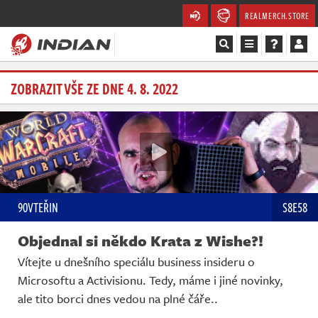
REALMERCH.STORE
Magazín
ZOBRAZIT VŠE ZE DNE 4. 8. 2022
Recenze
Videa
Soutěže
90VTEŘIN
S8E58
Databáze
Objednal si někdo Krata z Wishe?!
Komunita
Vítejte u dnešního speciálu business insideru o
Microsoftu a Activisionu. Tedy, máme i jiné novinky,
Redakce
ale tito borci dnes vedou na plné čáře..