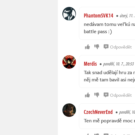
PhantomSVK14
úterý, 11. 
nedávam tomu veľkú nád
battle pass :)
Odpovědět
Merdis
pondělí, 10. 7., 20:53
Tak snad udělají hru za
něj mě tam bavil asi nej
Odpovědět
CzechNeverEnd
pondělí, 10
Ten mě popravdě moc ne