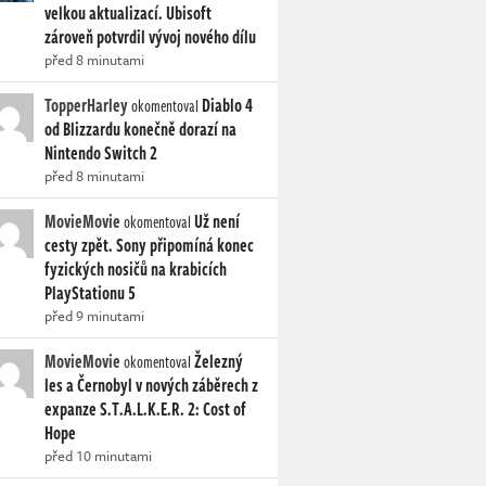
velkou aktualizací. Ubisoft
zároveň potvrdil vývoj nového dílu
před 8 minutami
TopperHarley
Diablo 4
okomentoval
od Blizzardu konečně dorazí na
Nintendo Switch 2
před 8 minutami
MovieMovie
Už není
okomentoval
cesty zpět. Sony připomíná konec
fyzických nosičů na krabicích
PlayStationu 5
před 9 minutami
MovieMovie
Železný
okomentoval
les a Černobyl v nových záběrech z
expanze S.T.A.L.K.E.R. 2: Cost of
Hope
před 10 minutami