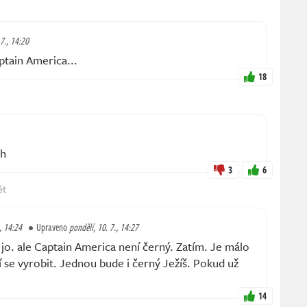
 7., 14:20
aptain America...
18
ah
3
6
ět
, 14:24
Upraveno
pondělí, 10. 7., 14:27
o. ale Captain America není černý. Zatím. Je málo
 se vyrobit. Jednou bude i černý Ježíš. Pokud už
14