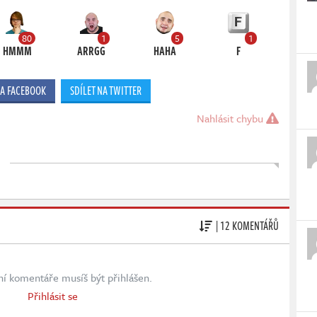
80
1
5
1
HMMM
ARRGG
HAHA
F
NA FACEBOOK
SDÍLET NA TWITTER
Nahlásit chybu
| 12 KOMENTÁŘŮ
ní komentáře musíš být přihlášen.
Přihlásit se