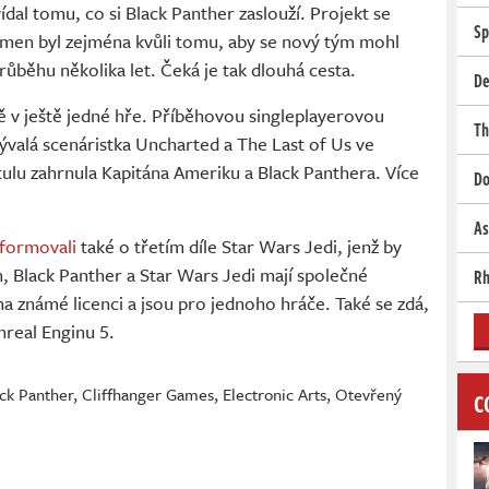
ídal tomu, co si Black Panther zaslouží. Projekt se
Sp
men byl zejména kvůli tomu, aby se nový tým mohl
ůběhu několika let. Čeká je tak dlouhá cesta.
De
ě v ještě jedné hře. Příběhovou singleplayerovou
Th
Bývalá scenáristka Uncharted a The Last of Us ve
lu zahrnula Kapitána Ameriku a Black Panthera. Více
Do
As
nformovali
také o třetím díle Star Wars Jedi, jenž by
, Black Panther a Star Wars Jedi mají společné
Rh
a známé licenci a jsou pro jednoho hráče. Také se zdá,
nreal Enginu 5.
ck Panther
,
Cliffhanger Games
,
Electronic Arts
,
Otevřený
C