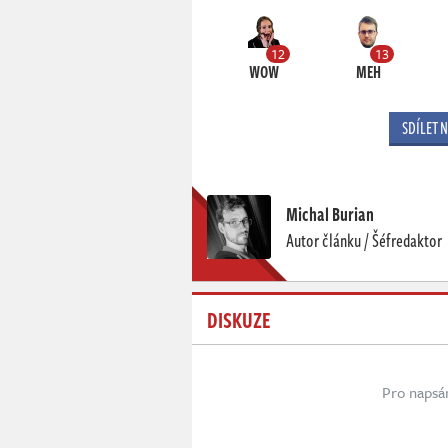
12
13
WOW
MEH
SDÍLET 
Michal Burian
Autor článku / Šéfredaktor
DISKUZE
Pro napsá