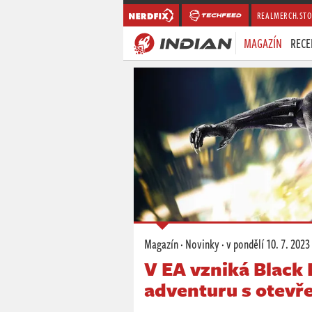
REALMERCH.STO
MAGAZÍN
RECE
Magazín
·
Novinky
·
v pondělí
10. 7. 2023
V EA vzniká Black 
adventuru s otev