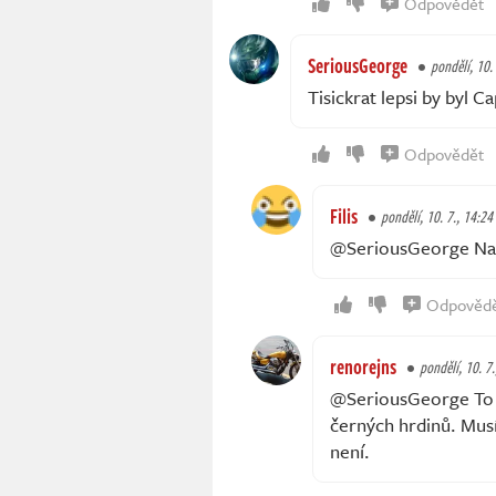
Odpovědět
SeriousGeorge
pondělí, 10.
Tisickrat lepsi by byl C
Odpovědět
Filis
pondělí, 10. 7., 14:24
@SeriousGeorge N
Odpověd
renorejns
pondělí, 10. 7.
@SeriousGeorge To j
černých hrdinů. Musí
není.