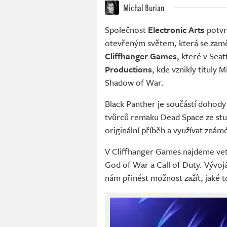
Michal Burian
Společnost
Electronic Arts
potvrd
otevřeným světem, která se zam
Cliffhanger Games
, které v Seat
Productions
, kde vznikly tituly
Shadow of War.
Black Panther je součástí dohod
tvůrců remaku Dead Space ze stud
originální příběh a využívat znám
V Cliffhanger Games najdeme vete
God of War a Call of Duty. Vývoj
nám přinést možnost zažít, jaké 