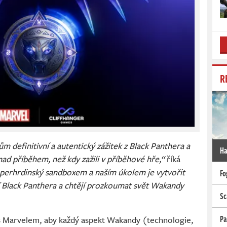
R
 definitivní a autentický zážitek z Black Panthera a
Ha
nad příběhem, než kdy zažili v příběhové hře,“
říká
perhrdinský sandboxem a naším úkolem je vytvořit
Fo
jí Black Panthera a chtějí prozkoumat svět Wakandy
Sc
Pa
 s Marvelem, aby každý aspekt Wakandy (technologie,