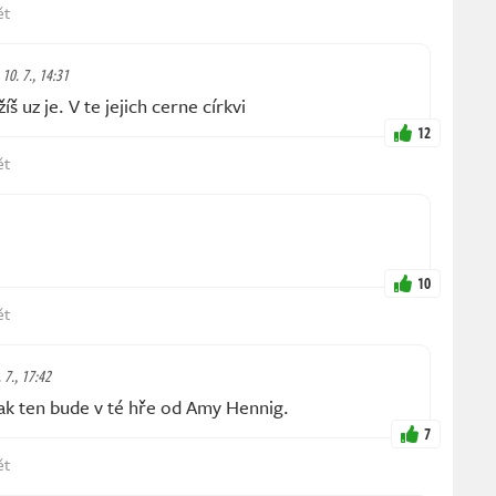
ět
 10. 7., 14:31
š uz je. V te jejich cerne církvi
12
ět
10
ět
. 7., 17:42
k ten bude v té hře od Amy Hennig.
7
ět