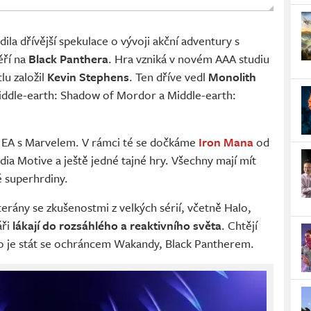
ila dřívější spekulace o vývoji akční adventury s
ěří na
Black Panthera
. Hra vzniká v novém AAA studiu
tlu založil
Kevin Stephens
. Ten dříve vedl
Monolith
 Middle-earth: Shadow of Mordor a Middle-earth:
y EA s Marvelem. V rámci té se dočkáme
Iron Mana
od
ia Motive a ještě jedné tajné hry. Všechny mají mít
é superhrdiny.
rány se zkušenostmi z velkých sérií, včetně Halo,
áři
lákají do rozsáhlého a reaktivního světa
. Chtějí
to je stát se ochráncem Wakandy, Black Pantherem.