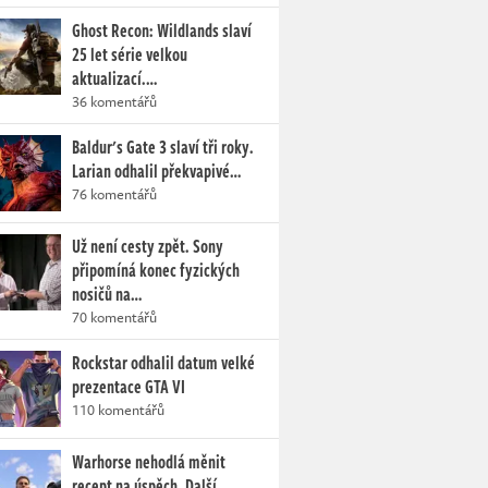
Ghost Recon: Wildlands slaví
25 let série velkou
aktualizací.…
36 komentářů
Baldur's Gate 3 slaví tři roky.
Larian odhalil překvapivé…
76 komentářů
Už není cesty zpět. Sony
připomíná konec fyzických
nosičů na…
70 komentářů
Rockstar odhalil datum velké
prezentace GTA VI
110 komentářů
Warhorse nehodlá měnit
recept na úspěch. Další