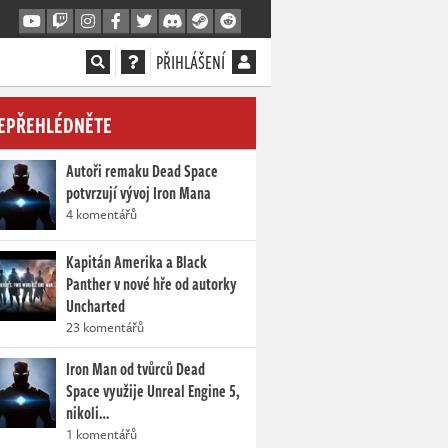
PŘIHLÁŠENÍ
EPŘEHLÉDNĚTE
Autoři remaku Dead Space
potvrzují vývoj Iron Mana
4 komentářů
Kapitán Amerika a Black
Panther v nové hře od autorky
Uncharted
23 komentářů
Iron Man od tvůrců Dead
Space využije Unreal Engine 5,
nikoli…
1 komentářů