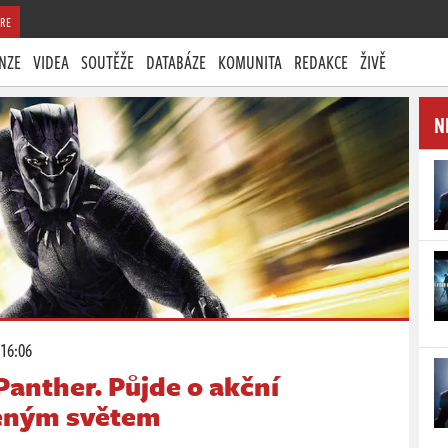
RE
NZE
VIDEA
SOUTĚŽE
DATABÁZE
KOMUNITA
REDAKCE
ŽIVĚ
N
 16:06
Panther. Půjde o akční
řeným světem