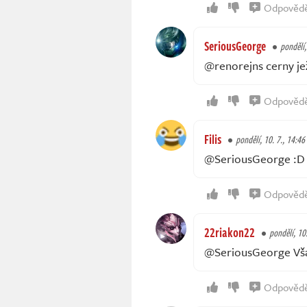
Odpověd
SeriousGeorge
pondělí,
@renorejns cerny ježí
Odpověd
Filis
pondělí, 10. 7., 14:46
@SeriousGeorge :D
Odpověd
22riakon22
pondělí, 10
@SeriousGeorge Vša
Odpověd