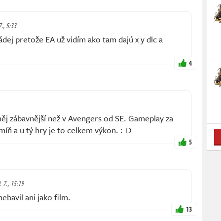
7., 5:33
ej pretože EA už vidím ako tam dajú x y dlc a
4
 něj zábavnější než v Avengers od SE. Gameplay za
míň a u tý hry je to celkem výkon. :⁠-⁠D
5
. 7., 15:19
bavil ani jako film.
13