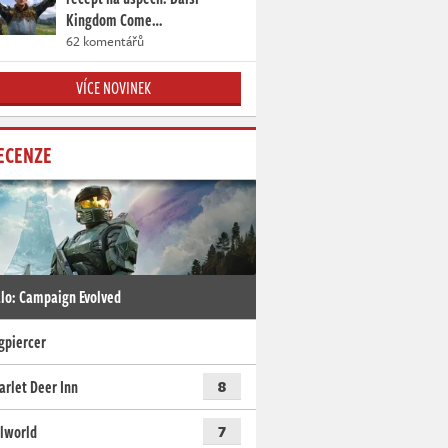
Kingdom Come…
62 komentářů
VÍCE NOVINEK
ECENZE
lo: Campaign Evolved
gpiercer
arlet Deer Inn
8
lworld
7