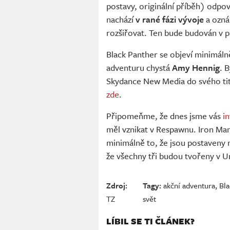
postavy, originální příběh) odpov
nachází
v rané fázi vývoje
a ozná
rozšiřovat. Ten bude budován v pr
Black Panther se objeví minimáln
adventuru chystá
Amy Hennig
. 
Skydance New Media do svého titu
zde
.
Připomeňme, že dnes jsme vás
i
měl vznikat v Respawnu. Iron Man
minimálně to, že jsou postaveny n
že všechny tři budou tvořeny v U
Zdroj:
Tagy:
akční adventura
,
Bla
TZ
svět
LÍBIL SE TI ČLÁNEK?