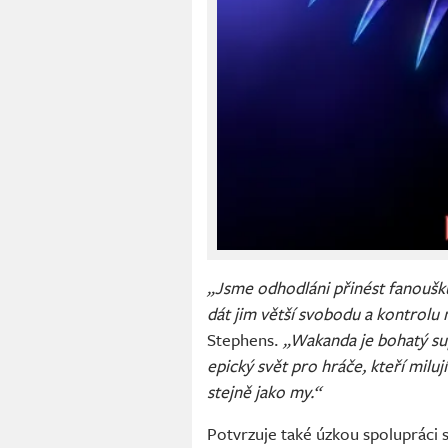
„Jsme odhodláni přinést fanouškům
dát jim větší svobodu a kontrolu 
Stephens.
„Wakanda je bohatý su
epický svět pro hráče, kteří milu
stejně jako my.“
Potvrzuje také úzkou spolupráci