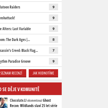
latoon Raiders
9
nshattack!
9
e Alters: Last Variable
9
om: The Dark Ages |…
8
sassin’s Creed: Black Flag…
7
ythm Paradise Groove
9
SEZNAM RECENZÍ
JAK HODNOTÍME
O SE DĚJE V KOMUNITĚ
ChocolateJJ
Ghost
okomentoval
Recon: Wildlands slaví 25 let série