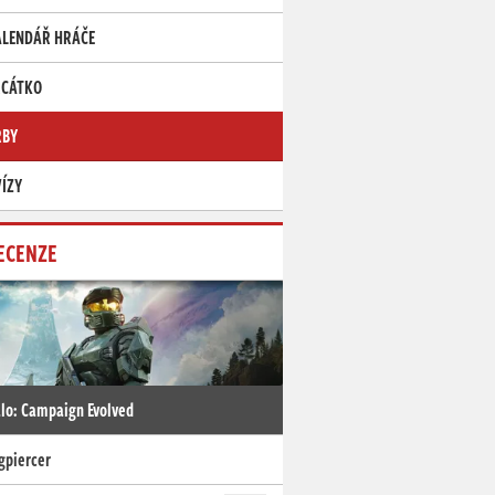
ALENDÁŘ HRÁČE
RCÁTKO
RBY
ÍZY
ECENZE
lo: Campaign Evolved
gpiercer