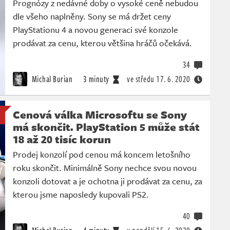
Prognózy z nedávné doby o vysoké ceně nebudou
dle všeho naplněny. Sony se má držet ceny
PlayStationu 4 a novou generaci své konzole
prodávat za cenu, kterou většina hráčů očekává.
34
Michal Burian
3 minuty
ve středu
17. 6. 2020
Cenová válka Microsoftu se Sony
má skončit. PlayStation 5 může stát
18 až 20 tisíc korun
Prodej konzolí pod cenou má koncem letošního
roku skončit. Minimálně Sony nechce svou novou
konzoli dotovat a je ochotna ji prodávat za cenu, za
kterou jsme naposledy kupovali PS2.
40