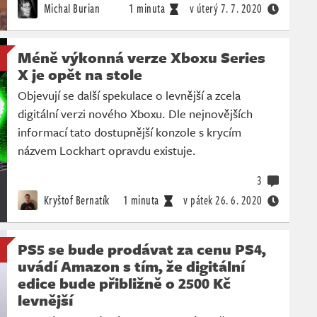
Michal Burian
1 minuta
v úterý
7. 7. 2020
Méně výkonná verze Xboxu Series
X je opět na stole
Objevují se další spekulace o levnější a zcela
digitální verzi nového Xboxu. Dle nejnovějších
informací tato dostupnější konzole s krycím
názvem Lockhart opravdu existuje.
3
Kryštof Bernatík
1 minuta
v pátek
26. 6. 2020
PS5 se bude prodávat za cenu PS4,
uvádí Amazon s tím, že digitální
edice bude přibližně o 2500 Kč
levnější