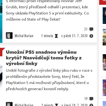
S informací přišel respektovaný novinář Jeff
Grubb, který předčasně odhalil i prezentaci, kde
Sony ukázala PlayStation 5 a první exkluzivity. Co
můžeme od State of Play čekat?
21
Michal Burian
1 minuta
v pátek
31. 7. 2020
Umožní PS5 snadnou výměnu
krytů? Nasvědčují tomu fotky z
výrobní linky
Uniklé fotografie z výrobní linky jdou ruku v ruce s
prohlášením představitele Sony, který řekl, že
PlayStation 5 má možnosti přizpůsobení, které u
předchozích generací konzolí nebyly.
19
Michal Burian
2 minuty
v úterý
28. 7. 2020