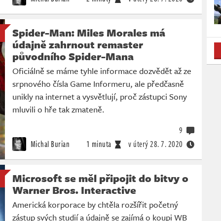
Spider-Man: Miles Morales má
údajně zahrnout remaster
původního Spider-Mana
Oficiálně se máme tyhle informace dozvědět až ze
srpnového čísla Game Informeru, ale předčasně
unikly na internet a vysvětlují, proč zástupci Sony
mluvili o hře tak zmateně.
9
Michal Burian
1 minuta
v úterý
28. 7. 2020
Microsoft se měl připojit do bitvy o
Warner Bros. Interactive
Americká korporace by chtěla rozšířit početný
zástup svých studií a údajně se zajímá o koupi WB