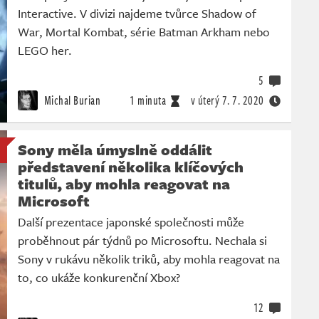
Interactive. V divizi najdeme tvůrce Shadow of
War, Mortal Kombat, série Batman Arkham nebo
LEGO her.
5
Michal Burian
1 minuta
v úterý
7. 7. 2020
Sony měla úmyslně oddálit
představení několika klíčových
titulů, aby mohla reagovat na
Microsoft
Další prezentace japonské společnosti může
proběhnout pár týdnů po Microsoftu. Nechala si
Sony v rukávu několik triků, aby mohla reagovat na
to, co ukáže konkurenční Xbox?
12