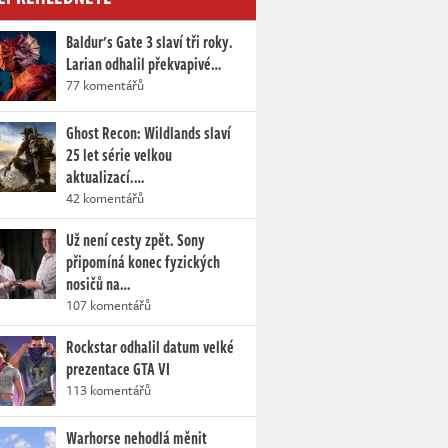
Baldur's Gate 3 slaví tři roky.
Larian odhalil překvapivé…
77 komentářů
Ghost Recon: Wildlands slaví
25 let série velkou
aktualizací.…
42 komentářů
Už není cesty zpět. Sony
připomíná konec fyzických
nosičů na…
107 komentářů
Rockstar odhalil datum velké
prezentace GTA VI
113 komentářů
Warhorse nehodlá měnit