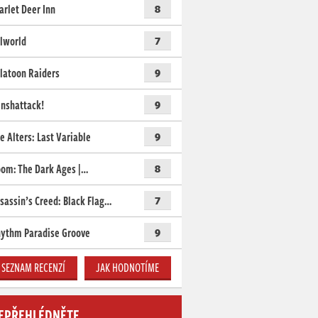
arlet Deer Inn
8
lworld
7
latoon Raiders
9
nshattack!
9
e Alters: Last Variable
9
om: The Dark Ages |…
8
sassin’s Creed: Black Flag…
7
ythm Paradise Groove
9
SEZNAM RECENZÍ
JAK HODNOTÍME
EPŘEHLÉDNĚTE