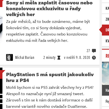
Sony si měla zaplatit časovou nebo
konzolovou exkluzivitu u řady
K
velkých her
Z
Za pár měsíců, až to bude oznámeno, máme být
šokováni tím, co si Sony dokázala vyjednat,
D
respektive zaplatit. Časovou nebo konzolovou
exkluzivitu má mít řada velkých her.
KV
27
R
Michal Burian
2 minuty
v neděli
9. 8. 2020
PlayStation 5 má spustit jakoukoliv
hru z PS4
Mohli bychom si na PS5 zahrát všechny hry z PS4?
Ha
Alespoň to naznačuje nyní již smazaný tweet.
Zároveň s tím se k nám dostává informace o další
Fo
barevné variantě nového ovladače DualSense.