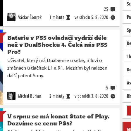
Sc
25
Pa
Václav Šourek
1 minuta
ve středu
5. 8. 2020
Sp
Baterie v PS5 ovladači vydrží déle
De
než v DualShocku 4. Čeká nás PS5
Pro?
Th
Uživatel, který má DualSense u sebe, mluví o
změnách u tlačítek L1 a R1. Mezitím byl nalezen
Do
další patent Sony.
As
5
Michal Burian
2 minuty
v pondělí
3. 8. 2020
Rh
V srpnu se má konat State of Play.
Dozvíme se cenu PS5?
N