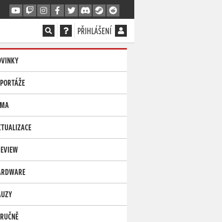
PŘIHLÁŠENÍ
OVINKY
EPORTÁŽE
ÉMA
TUALIZACE
REVIEW
ARDWARE
AUZY
TRUČNĚ