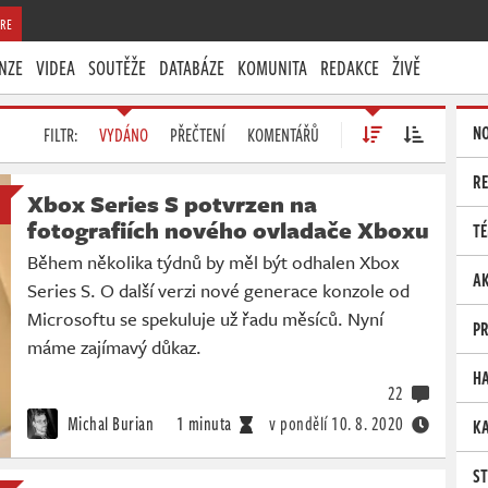
RE
NZE
VIDEA
SOUTĚŽE
DATABÁZE
KOMUNITA
REDAKCE
ŽIVĚ
N
FILTR:
VYDÁNO
PŘEČTENÍ
KOMENTÁŘŮ
R
Xbox Series S potvrzen na
fotografiích nového ovladače Xboxu
T
Během několika týdnů by měl být odhalen Xbox
AK
Series S. O další verzi nové generace konzole od
Microsoftu se spekuluje už řadu měsíců. Nyní
P
máme zajímavý důkaz.
H
22
Michal Burian
1 minuta
v pondělí
10. 8. 2020
K
S