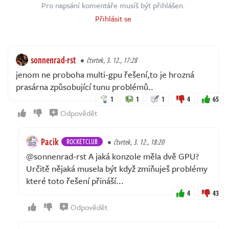
Pro napsání komentáře musíš být přihlášen.
Přihlásit se
sonnenrad-rst
čtvrtek, 3. 12., 17:28
jenom ne proboha multi-gpu řešení,to je hrozná
prasárna způsobující tunu problémů..
1
1
1
4
65
Odpovědět
Pacik
ROCKETCLUB
čtvrtek, 3. 12., 18:20
@sonnenrad-rst A jaká konzole měla dvě GPU?
Určitě nějaká musela být když zmiňuješ problémy
které toto řešení přináší...
4
43
Odpovědět