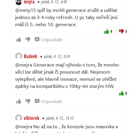
mejra
pátek, 4. 12., 6:45
@mety15 spíš by mohli generace zrušit a udělat
jednou za 3-4 roky refresh. U pc taky neřeší jesi
máš i5 5. nebo 10. generace.
4
5
Odpovědět
Radeek
pátek, 4. 12., 9:24
@mejra Generace mají výhodu v tom, že mnoho
věcí lze dělat jinak či posunout dál. Nejenom
vylepšení, ale hlavně inovace, nemusí se ohlížet
zpátky na kompatibilitu s 10tky-let starým HW.
6
Odpovědět
viktorek
pátek, 4. 12., 13:15
@mejra No až na to , že konzole jsou masovka a