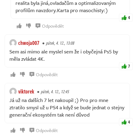
realita byla jiná,ovladačům a optimalizovaným
profilům navzdory.Karta pro masochisty:)
4
Odpovědět
chwoja007
pátek, 4. 12., 13:08
Sem asi mimo ale myslel sem že i obyčejná Ps5 by
měla zvládat 4K.
7
Odpovědět
viktorek
pátek, 4. 12., 12:45
Já už na dalších 7 let nakoupil ;) Pro pro mne
ztratilo smysl už u PS4 a když se bude jednat o stejny
generační ekosystém tak není důvod
4
Odpovědět