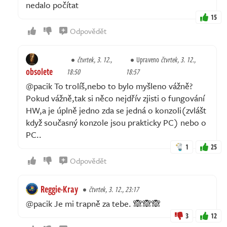
nedalo počítat
15
Odpovědět
čtvrtek, 3. 12.,
Upraveno
čtvrtek, 3. 12.,
obsolete
18:50
18:57
@pacik To trolíš,nebo to bylo myšleno vážně?
Pokud vážně,tak si něco nejdřív zjisti o fungování
HW,a je úplně jedno zda se jedná o konzoli(zvlášt
když současný konzole jsou prakticky PC) nebo o
PC..
1
25
Odpovědět
Reggie-Kray
čtvrtek, 3. 12., 23:17
@pacik Je mi trapně za tebe. 🙈🙈🙈
3
12