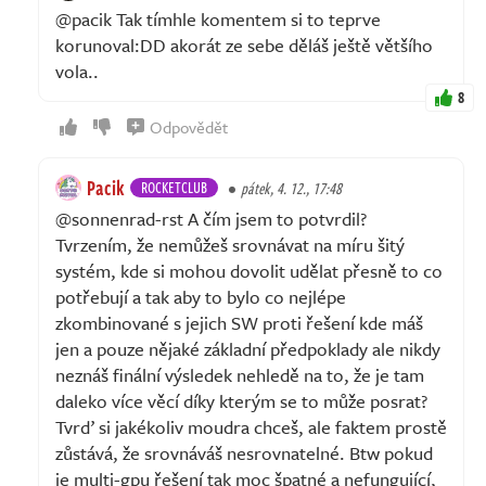
@pacik Tak tímhle komentem si to teprve
korunoval:DD akorát ze sebe děláš ještě většího
vola..
8
Odpovědět
Pacik
ROCKETCLUB
pátek, 4. 12., 17:48
@sonnenrad-rst A čím jsem to potvrdil?
Tvrzením, že nemůžeš srovnávat na míru šitý
systém, kde si mohou dovolit udělat přesně to co
potřebují a tak aby to bylo co nejlépe
zkombinované s jejich SW proti řešení kde máš
jen a pouze nějaké základní předpoklady ale nikdy
neznáš finální výsledek nehledě na to, že je tam
daleko více věcí díky kterým se to může posrat?
Tvrď si jakékoliv moudra chceš, ale faktem prostě
zůstává, že srovnáváš nesrovnatelné. Btw pokud
je multi-gpu řešení tak moc špatné a nefungující,