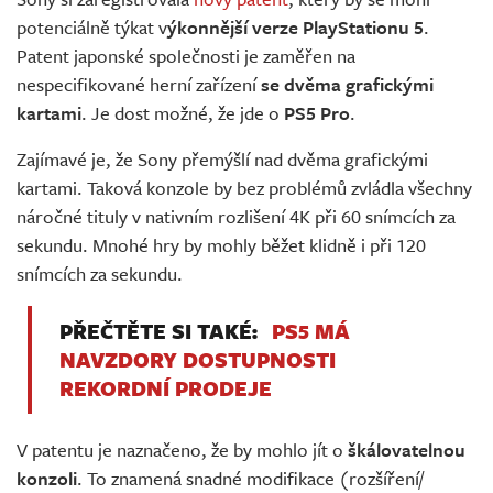
Živě
potenciálně týkat v
ýkonnější verze PlayStationu 5
.
Patent japonské společnosti je zaměřen na
nespecifikované herní zařízení
se dvěma grafickými
kartami
. Je dost možné, že jde o
PS5 Pro
.
Zajímavé je, že Sony přemýšlí nad dvěma grafickými
kartami. Taková konzole by bez problémů zvládla všechny
náročné tituly v nativním rozlišení 4K při 60 snímcích za
sekundu. Mnohé hry by mohly běžet klidně i při 120
snímcích za sekundu.
PŘEČTĚTE SI TAKÉ:
PS5 MÁ
NAVZDORY DOSTUPNOSTI
REKORDNÍ PRODEJE
V patentu je naznačeno, že by mohlo jít o
škálovatelnou
konzoli
. To znamená snadné modifikace (rozšíření/