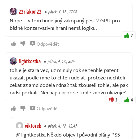
22riakon22
pátek, 4. 12., 12:08
Nope... v tom bude jiný zakopaný pes. 2 GPU pro
běžné konzervativní hraní nemá logiku.
7
Odpovědět
fightkostka
pátek, 4. 12., 8:25
tohle je stara vec, uz minuly rok se tenhle patent
ukazal, podle mne to chteli udelat, protoze nechteli
cekat az amd dodela rdna2 tak zkouseli tohle, ale pak
radsi pockali. Nechapu proc se tohle znovu ukazuje?
2
4
Odpovědět
viktorek
pátek, 4. 12., 12:47
@fightkostka Někdo objevil původní plány PS5