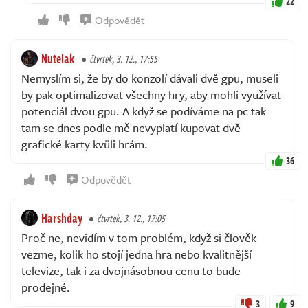
22
Odpovědět
Nutelak
čtvrtek, 3. 12., 17:55
Nemyslím si, že by do konzolí dávali dvě gpu, museli
by pak optimalizovat všechny hry, aby mohli využívat
potenciál dvou gpu. A když se podíváme na pc tak
tam se dnes podle mě nevyplatí kupovat dvě
grafické karty kvůli hrám.
36
Odpovědět
Harshday
čtvrtek, 3. 12., 17:05
Proč ne, nevidím v tom problém, když si člověk
vezme, kolik ho stojí jedna hra nebo kvalitnější
televize, tak i za dvojnásobnou cenu to bude
prodejné.
3
9