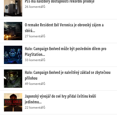
PS5 má navzdory dostupnosti rekordní prodeje
26 komentářů
O remake Resident Evil Veronica je obrovský zájem a
sbírá…
27 komentářů
Halo: Campaign Evolved může být posledním dílem pro
PlayStation…
33 komentářů
Halo: Campaign Evolved je naleštěný základ se zbytečnou
přílohou
49 komentářů
Japonský vývojář do své hry přidal češtinu kvůli
jedinému…
22 komentářů