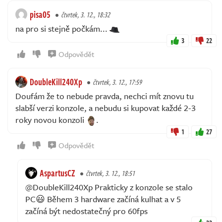
pisa05
čtvrtek, 3. 12., 18:32
na pro si stejně počkám...
3
22
Odpovědět
DoubleKill240Xp
čtvrtek, 3. 12., 17:59
Doufám že to nebude pravda, nechci mít znovu tu
slabší verzi konzole, a nebudu si kupovat každé 2-3
roky novou konzoli
.
1
27
Odpovědět
AspartusCZ
čtvrtek, 3. 12., 18:51
@DoubleKill240Xp Prakticky z konzole se stalo
PC😃 Během 3 hardware začíná kulhat a v 5
začíná být nedostatečný pro 60fps