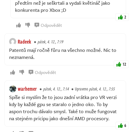
předtím než je seškrtali a vydali květináč jako
konkurenta pro Xbox ;D
2
Odpovědět
Radeek
pátek, 4. 12., 7:19
Patentů mají ročně fůru na všechno možné. Nic to
neznamená.
12
Odpovědět
warhemer
pátek, 4. 12., 7:14
Upraveno
pátek, 4. 12., 7:55
Spíše si myslím že to jsou zadní vrátka pro VR verzi
kdy by každé gpu se staralo o jedno oko. To by
aspon trochu dávalo smysl. Také to muže fungovat
na stejném pricipu jako dnešní AMD procesory.
6