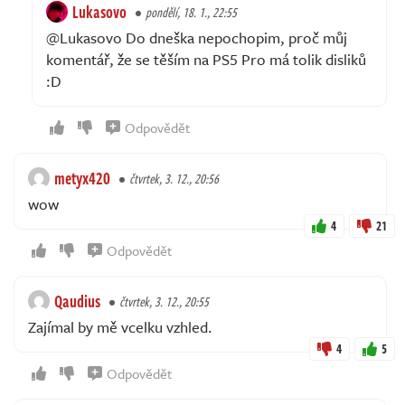
Lukasovo
pondělí, 18. 1., 22:55
@Lukasovo Do dneška nepochopim, proč můj
komentář, že se těším na PS5 Pro má tolik disliků
:D
Odpovědět
metyx420
čtvrtek, 3. 12., 20:56
wow
4
21
Odpovědět
Qaudius
čtvrtek, 3. 12., 20:55
Zajímal by mě vcelku vzhled.
4
5
Odpovědět