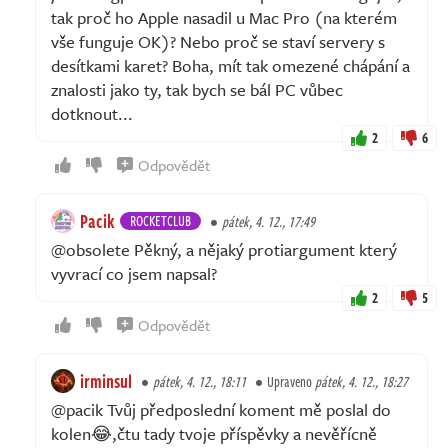
tak proč ho Apple nasadil u Mac Pro (na kterém
vše funguje OK)? Nebo proč se staví servery s
desítkami karet? Boha, mít tak omezené chápání a
znalosti jako ty, tak bych se bál PC vůbec
dotknout...
2
6
Odpovědět
Pacik
ROCKETCLUB
pátek, 4. 12., 17:49
@obsolete Pěkný, a nějaký protiargument který
vyvrací co jsem napsal?
2
5
Odpovědět
irminsul
pátek, 4. 12., 18:11
Upraveno
pátek, 4. 12., 18:27
@pacik Tvůj předposlední koment mě poslal do
kolen😂,čtu tady tvoje příspěvky a nevěřícně