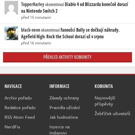
TopperHarley
Diablo 4 od Blizzardu konečně dorazí
okomentoval
na Nintendo Switch 2
před 15 minutami
black-neon
Fanoušci Bully se dočkají náhrady.
okomentoval
Agefield High: Rock the School dorazí už v srpnu
před 16 minutami
PŘEHLED AKTIVITY KOMUNITY
NAVIGACE
INFORMACE
KOMUNITA
Archiv pořadu
Zásady ochrany
Nejnovější
příspěvky
Redakce pořadu
Pravidla užívání
Žebříček uživatelů
RSS Atom Feed
Jak hodnotíme
NerdFix
Inzerce na
Indianovi