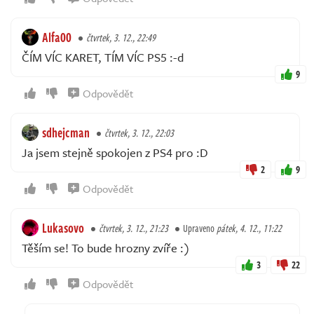
Alfa00
čtvrtek, 3. 12., 22:49
ČÍM VÍC KARET, TÍM VÍC PS5 :-d
9
Odpovědět
sdhejcman
čtvrtek, 3. 12., 22:03
Ja jsem stejně spokojen z PS4 pro :D
2
9
Odpovědět
Lukasovo
čtvrtek, 3. 12., 21:23
Upraveno
pátek, 4. 12., 11:22
Těším se! To bude hrozny zvíře :)
3
22
Odpovědět