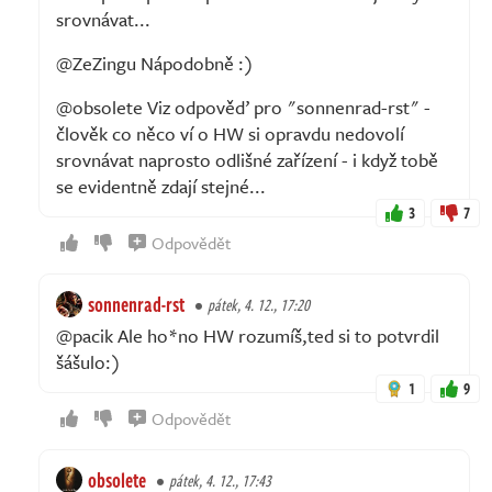
srovnávat...
@ZeZingu Nápodobně :)
@obsolete Viz odpověď pro "sonnenrad-rst" -
člověk co něco ví o HW si opravdu nedovolí
srovnávat naprosto odlišné zařízení - i když tobě
se evidentně zdají stejné...
3
7
Odpovědět
sonnenrad-rst
pátek, 4. 12., 17:20
@pacik Ale ho*no HW rozumíš,ted si to potvrdil
šášulo:)
1
9
Odpovědět
obsolete
pátek, 4. 12., 17:43