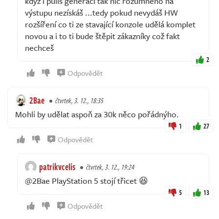
když i půlíš generaci tak nic rozumného na
výstupu nezískáš ...tedy pokud nevydáš HW
rozšíření co ti ze stavající konzole udělá komplet
novou a i to ti bude štěpit zákazníky což fakt
nechceš
2
Odpovědět
2Bae
čtvrtek, 3. 12., 18:35
Mohli by udělat aspoň za 30k něco pořádnýho.
1
27
Odpovědět
patrikvcelis
čtvrtek, 3. 12., 19:24
@2Bae PlayStation 5 stojí třicet 😆
5
13
Odpovědět