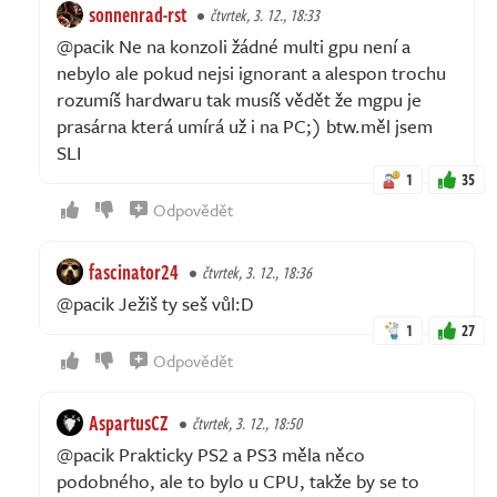
sonnenrad-rst
čtvrtek, 3. 12., 18:33
@pacik Ne na konzoli žádné multi gpu není a
nebylo ale pokud nejsi ignorant a alespon trochu
rozumíš hardwaru tak musíš vědět že mgpu je
prasárna která umírá už i na PC;) btw.měl jsem
SLI
1
35
Odpovědět
fascinator24
čtvrtek, 3. 12., 18:36
@pacik Ježiš ty seš vůl:D
1
27
Odpovědět
AspartusCZ
čtvrtek, 3. 12., 18:50
@pacik Prakticky PS2 a PS3 měla něco
podobného, ale to bylo u CPU, takže by se to