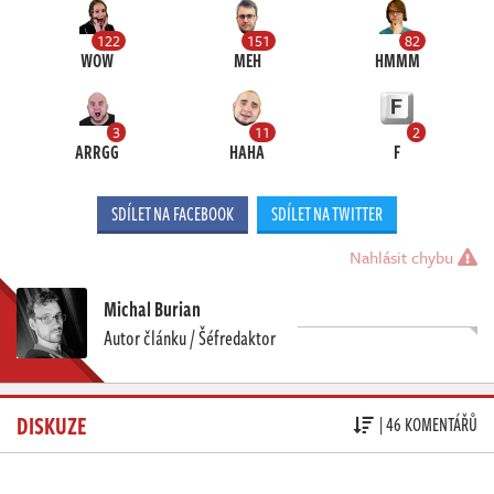
122
151
82
WOW
MEH
HMMM
3
11
2
ARRGG
HAHA
F
SDÍLET NA FACEBOOK
SDÍLET NA TWITTER
Nahlásit chybu
Michal Burian
Autor článku / Šéfredaktor
DISKUZE
| 46 KOMENTÁŘŮ