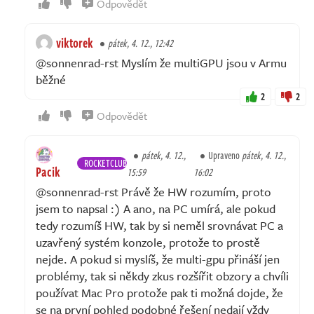
Odpovědět
viktorek
pátek, 4. 12., 12:42
@sonnenrad-rst Myslím že multiGPU jsou v Armu
běžné
2
2
Odpovědět
pátek, 4. 12.,
Upraveno
pátek, 4. 12.,
ROCKETCLUB
Pacik
15:59
16:02
@sonnenrad-rst Právě že HW rozumím, proto
jsem to napsal :) A ano, na PC umírá, ale pokud
tedy rozumíš HW, tak by si neměl srovnávat PC a
uzavřený systém konzole, protože to prostě
nejde. A pokud si myslíš, že multi-gpu přináší jen
problémy, tak si někdy zkus rozšířit obzory a chvíli
používat Mac Pro protože pak ti možná dojde, že
se na první pohled podobné řešení nedají vždy