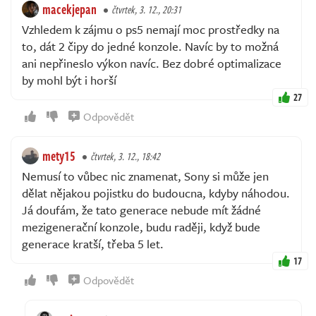
macekjepan
čtvrtek, 3. 12., 20:31
Vzhledem k zájmu o ps5 nemají moc prostředky na
to, dát 2 čipy do jedné konzole. Navíc by to možná
ani nepřineslo výkon navíc. Bez dobré optimalizace
by mohl být i horší
27
Odpovědět
mety15
čtvrtek, 3. 12., 18:42
Nemusí to vůbec nic znamenat, Sony si může jen
dělat nějakou pojistku do budoucna, kdyby náhodou.
Já doufám, že tato generace nebude mít žádné
mezigenerační konzole, budu raději, když bude
generace kratší, třeba 5 let.
17
Odpovědět