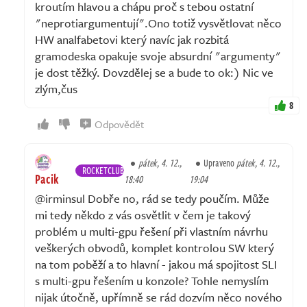
kroutím hlavou a chápu proč s tebou ostatní
"neprotiargumentují".Ono totiž vysvětlovat něco
HW analfabetovi který navíc jak rozbitá
gramodeska opakuje svoje absurdní "argumenty"
je dost těžký. Dovzdělej se a bude to ok:) Nic ve
zlým,čus
8
Odpovědět
pátek, 4. 12.,
Upraveno
pátek, 4. 12.,
ROCKETCLUB
Pacik
18:40
19:04
@irminsul Dobře no, rád se tedy poučím. Může
mi tedy někdo z vás osvětlit v čem je takový
problém u multi-gpu řešení při vlastním návrhu
veškerých obvodů, komplet kontrolou SW který
na tom poběží a to hlavní - jakou má spojitost SLI
s multi-gpu řešením u konzole? Tohle nemyslím
nijak útočně, upřímně se rád dozvím něco nového