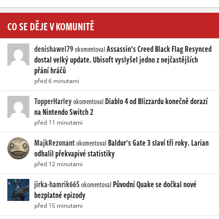
CO SE DĚJE V KOMUNITĚ
denishawel79
Assassin's Creed Black Flag Resynced
okomentoval
dostal velký update. Ubisoft vyslyšel jedno z nejčastějších
přání hráčů
před 6 minutami
TopperHarley
Diablo 4 od Blizzardu konečně dorazí
okomentoval
na Nintendo Switch 2
před 11 minutami
MajkRezonant
Baldur's Gate 3 slaví tři roky. Larian
okomentoval
odhalil překvapivé statistiky
před 12 minutami
jirka-hamrik665
Původní Quake se dočkal nové
okomentoval
bezplatné epizody
před 15 minutami