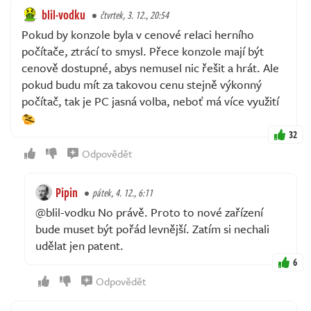
blil-vodku
čtvrtek, 3. 12., 20:54
Pokud by konzole byla v cenové relaci herního
počítače, ztrácí to smysl. Přece konzole mají být
cenově dostupné, abys nemusel nic řešit a hrát. Ale
pokud budu mít za takovou cenu stejně výkonný
počítač, tak je PC jasná volba, neboť má více využití
32
Odpovědět
Pipin
pátek, 4. 12., 6:11
@blil-vodku No právě. Proto to nové zařízení
bude muset být pořád levnější. Zatím si nechali
udělat jen patent.
6
Odpovědět