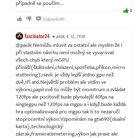
případně se poučím...
2
Odpovědět
fascinator24
pátek, 4. 12., 19:58
@pacik Nemůžu mluvit za ostatní ale myslím že i
při vlastním návrhu není možný se vyvarovat
všech chyb který mGPU
přináší(škálování,chlazení,spotřeba,příkon,micro
stuttering),navíc je vždy lepší jedno gpu než
dvě,tři atd.Největší problém ale vidím ve
výkonu,papírově to může být monstrum a zvládat
120fps ale pocitově bude plynulejší 40fps na
singlegpu než 120fps na mgpu a i když bude každá
hra optimalizovaná pro mgpu tak ti to nezaručí
stoprocentní výkon.Vzpomínám na gtx690(dualní
karta),technologický
zázrak,frameratemetering,výkon jak prase ale