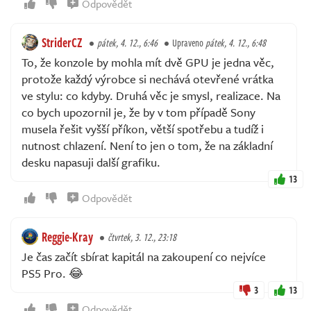
Odpovědět
StriderCZ
pátek, 4. 12., 6:46
Upraveno
pátek, 4. 12., 6:48
To, že konzole by mohla mít dvě GPU je jedna věc,
protože každý výrobce si nechává otevřené vrátka
ve stylu: co kdyby. Druhá věc je smysl, realizace. Na
co bych upozornil je, že by v tom případě Sony
musela řešit vyšší příkon, větší spotřebu a tudíž i
nutnost chlazení. Není to jen o tom, že na základní
desku napasuji další grafiku.
13
Odpovědět
Reggie-Kray
čtvrtek, 3. 12., 23:18
Je čas začít sbírat kapitál na zakoupení co nejvíce
PS5 Pro. 😂
3
13
Odpovědět