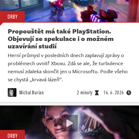
DRBY
Propouštět má také PlayStation.
Objevují se spekulace i o možném
uzavírání studií
Herní průmysl v posledních dnech zaplavují zprávy o
problémech uvnitř Xboxu. Zdá se ale, že turbulence
nemusí zdaleka skončit jen u Microsoftu. Podle všeho
se chystá „krvavá lázeň“.
Michal Burian
2 minuty
16. 6. 2026
DRBY