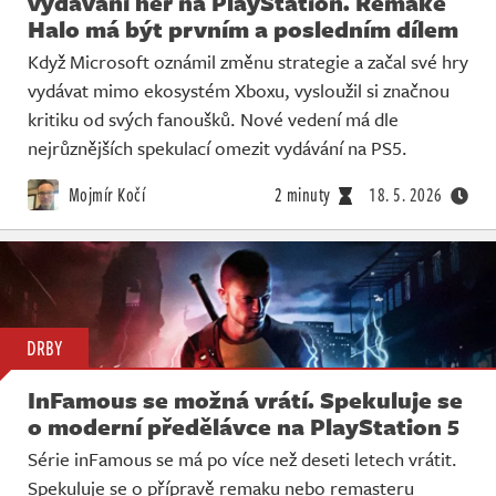
vydávání her na PlayStation. Remake
Halo má být prvním a posledním dílem
Když Microsoft oznámil změnu strategie a začal své hry
vydávat mimo ekosystém Xboxu, vysloužil si značnou
kritiku od svých fanoušků. Nové vedení má dle
nejrůznějších spekulací omezit vydávání na PS5.
Mojmír Kočí
2 minuty
18. 5. 2026
DRBY
InFamous se možná vrátí. Spekuluje se
o moderní předělávce na PlayStation 5
Série inFamous se má po více než deseti letech vrátit.
Spekuluje se o přípravě remaku nebo remasteru