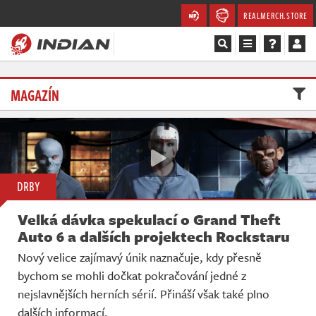
REALMERCH.STORE
Magazín
MAGAZÍN
Recenze
Videa
Soutěže
DRBY
Velká dávka spekulací o Grand Theft
Databáze
Auto 6 a dalších projektech Rockstaru
Komunita
Nový velice zajímavý únik naznačuje, kdy přesně
bychom se mohli dočkat pokračování jedné z
Redakce
nejslavnějších herních sérií. Přináší však také plno
dalších informací.