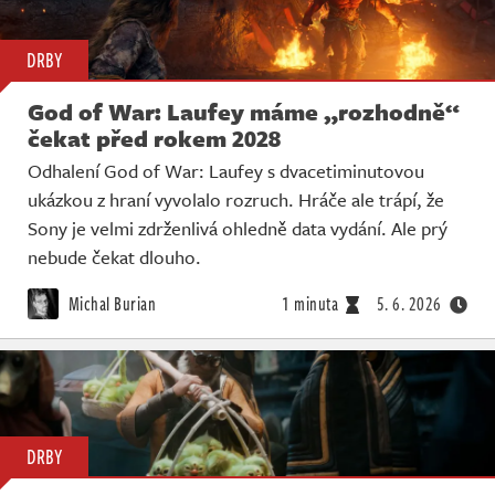
DRBY
God of War: Laufey máme „rozhodně“
čekat před rokem 2028
Odhalení God of War: Laufey s dvacetiminutovou
ukázkou z hraní vyvolalo rozruch. Hráče ale trápí, že
Sony je velmi zdrženlivá ohledně data vydání. Ale prý
nebude čekat dlouho.
Michal Burian
1 minuta
5. 6. 2026
DRBY