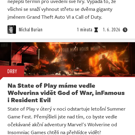
nejlepší termín pro uvedení své hry. Vypadá to, že
všichni se snaží vyhnout střetu se dvěma giganty
jménem Grand Theft Auto VI a Call of Duty.
Michal Burian
1 minuta
1. 6. 2026
DRBY
Na State of Play máme vedle
Wolverina vidět God of War, inFamous
i Resident Evil
State of Play v úterý v noci odstartuje letošní Summer
Game Fest. Přemýšleli jste nad tím, co byste vedle
očekávané akční adventury Marvel's Wolverine od
Insomniac Games chtěli na přehlídce vidět?