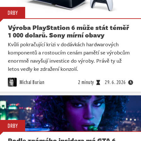
DRBY
Výroba PlayStation 6 může stát téměř
1 000 dolarů. Sony mírní obavy
Kvůli pokračující krizi v dodávkách hardwarových
komponentů a rostoucím cenám pamětí se výrobcům
enormně navyšují investice do výroby. Právě ty už
letos vedly ke zdražení konzolí.
Michal Burian
2 minuty
29. 6. 2026
DRBY
Podle známého insidera má GTA 6