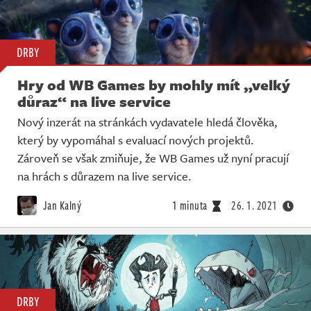
DRBY
Hry od WB Games by mohly mít „velký
důraz“ na live service
Nový inzerát na stránkách vydavatele hledá člověka,
který by vypomáhal s evaluací nových projektů.
Zároveň se však zmiňuje, že WB Games už nyní pracují
na hrách s důrazem na live service.
Jan Kalný
1 minuta
26. 1. 2021
DRBY