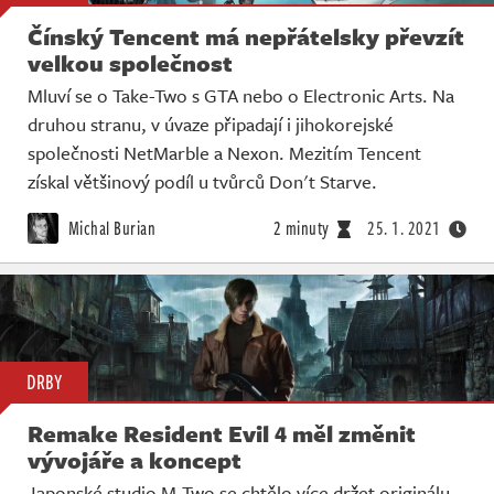
Čínský Tencent má nepřátelsky převzít
velkou společnost
Mluví se o Take-Two s GTA nebo o Electronic Arts. Na
druhou stranu, v úvaze připadají i jihokorejské
společnosti NetMarble a Nexon. Mezitím Tencent
získal většinový podíl u tvůrců Don't Starve.
Michal Burian
2 minuty
25. 1. 2021
DRBY
Remake Resident Evil 4 měl změnit
vývojáře a koncept
Japonské studio M-Two se chtělo více držet originálu,