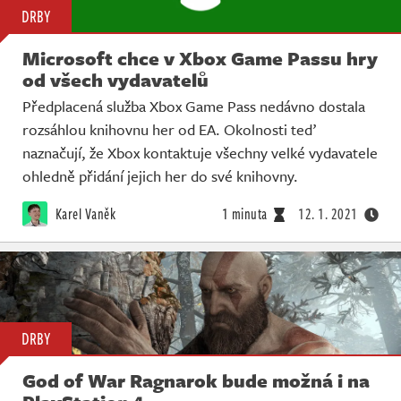
DRBY
Microsoft chce v Xbox Game Passu hry
od všech vydavatelů
Předplacená služba Xbox Game Pass nedávno dostala
rozsáhlou knihovnu her od EA. Okolnosti teď
naznačují, že Xbox kontaktuje všechny velké vydavatele
ohledně přidání jejich her do své knihovny.
Karel Vaněk
1 minuta
12. 1. 2021
DRBY
God of War Ragnarok bude možná i na