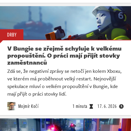
DRBY
V Bungie se zřejmě schyluje k velkému
propouštění. O práci mají přijít stovky
zaměstnanců
Zdá se, že negativní zprávy se netočí jen kolem Xboxu,
ve kterém má proběhnout velký restart. Nejnovější
spekulace mluví o velkém propouštění v Bungie, kde
mají přijít o práci stovky lidí.
Mojmír Kočí
1 minuta
17. 6. 2026