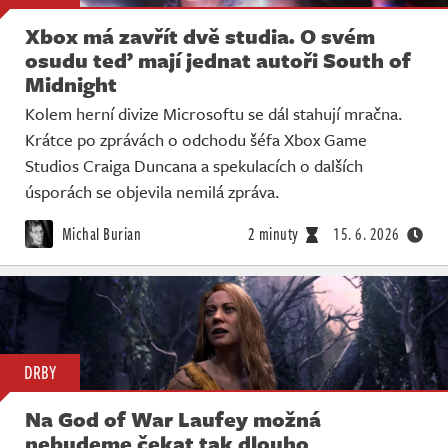
Xbox má zavřít dvě studia. O svém
osudu teď mají jednat autoři South of
Midnight
Kolem herní divize Microsoftu se dál stahují mračna.
Krátce po zprávách o odchodu šéfa Xbox Game
Studios Craiga Duncana a spekulacích o dalších
úsporách se objevila nemilá zpráva.
Michal Burian
2 minuty
15. 6. 2026
DRBY
Na God of War Laufey možná
nebudeme čekat tak dlouho