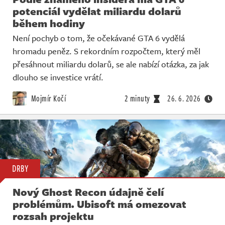
potenciál vydělat miliardu dolarů
během hodiny
Není pochyb o tom, že očekávané GTA 6 vydělá
hromadu peněz. S rekordním rozpočtem, který měl
přesáhnout miliardu dolarů, se ale nabízí otázka, za jak
dlouho se investice vrátí.
Mojmír Kočí
2 minuty
26. 6. 2026
DRBY
Nový Ghost Recon údajně čelí
problémům. Ubisoft má omezovat
rozsah projektu