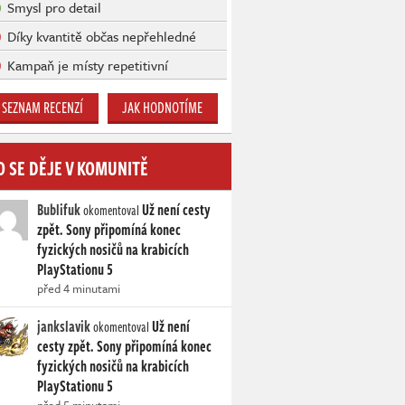
Smysl pro detail
Díky kvantitě občas nepřehledné
Kampaň je místy repetitivní
SEZNAM RECENZÍ
JAK HODNOTÍME
O SE DĚJE V KOMUNITĚ
Bublifuk
Už není cesty
okomentoval
zpět. Sony připomíná konec
fyzických nosičů na krabicích
PlayStationu 5
před 4 minutami
jankslavik
Už není
okomentoval
cesty zpět. Sony připomíná konec
fyzických nosičů na krabicích
PlayStationu 5