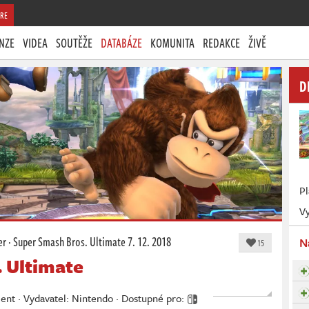
RE
NZE
VIDEA
SOUTĚŽE
DATABÁZE
KOMUNITA
REDAKCE
ŽIVĚ
D
P
Vy
er
·
Super Smash Bros. Ultimate
7. 12. 2018
N
15
 Ultimate
t · Vydavatel: Nintendo · Dostupné pro: