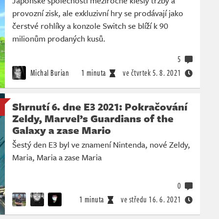
Japonské společnosti meziročně klesly tržby a
provozní zisk, ale exkluzivní hry se prodávají jako
čerstvé rohlíky a konzole Switch se blíží k 90
milionům prodaných kusů.
5
Michal Burian
1 minuta
ve čtvrtek
5. 8. 2021
Shrnutí 6. dne E3 2021: Pokračování
Zeldy, Marvel’s Guardians of the
Galaxy a zase Mario
Šestý den E3 byl ve znamení Nintenda, nové Zeldy,
Maria, Maria a zase Maria
0
1 minuta
ve středu
16. 6. 2021