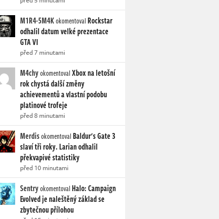
před 5 minutami
M1R4-5M4K
Rockstar
okomentoval
odhalil datum velké prezentace
GTA VI
před 7 minutami
M4chy
Xbox na letošní
okomentoval
rok chystá další změny
achievementů a vlastní podobu
platinové trofeje
před 8 minutami
Merdis
Baldur's Gate 3
okomentoval
slaví tři roky. Larian odhalil
překvapivé statistiky
před 10 minutami
Sentry
Halo: Campaign
okomentoval
Evolved je naleštěný základ se
zbytečnou přílohou