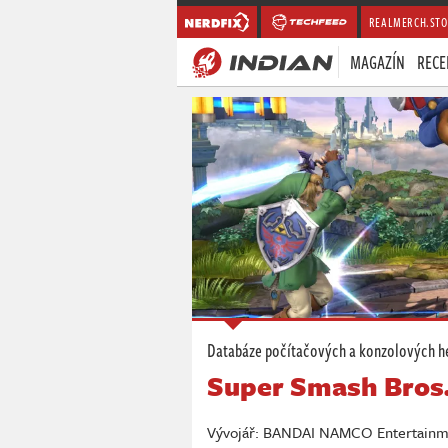
REALMERCH.STO
MAGAZÍN
RECE
Databáze počítačových a konzolových h
Super Smash Bros.
Vývojář: BANDAI NAMCO Entertainmen