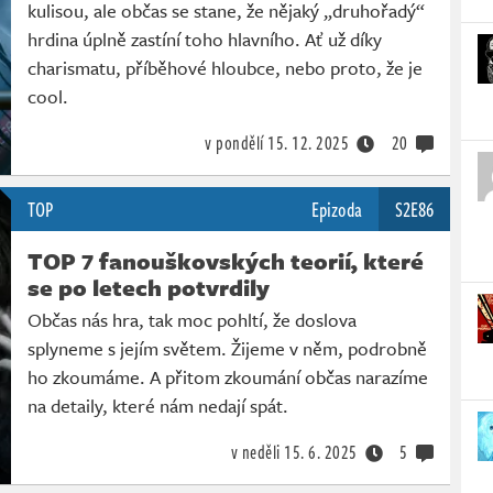
kulisou, ale občas se stane, že nějaký „druhořadý“
hrdina úplně zastíní toho hlavního. Ať už díky
charismatu, příběhové hloubce, nebo proto, že je
cool.
v pondělí
15. 12. 2025
20
TOP
Epizoda
S2E86
TOP 7 fanouškovských teorií, které
se po letech potvrdily
Občas nás hra, tak moc pohltí, že doslova
splyneme s jejím světem. Žijeme v něm, podrobně
ho zkoumáme. A přitom zkoumání občas narazíme
na detaily, které nám nedají spát.
v neděli
15. 6. 2025
5