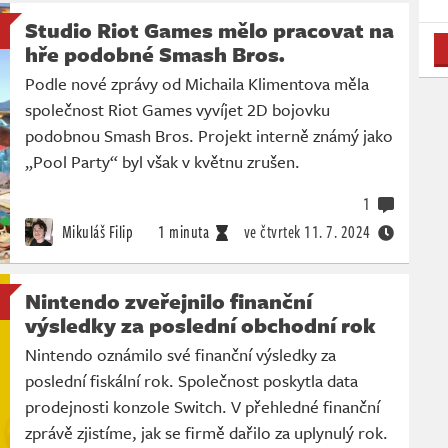
Studio Riot Games mělo pracovat na
hře podobné Smash Bros.
Podle nové zprávy od Michaila Klimentova měla
společnost Riot Games vyvíjet 2D bojovku
podobnou Smash Bros. Projekt interně známý jako
„Pool Party“ byl však v květnu zrušen.
1
Mikuláš Filip
1 minuta
ve čtvrtek
11. 7. 2024
Nintendo zveřejnilo finanční
výsledky za poslední obchodní rok
Nintendo oznámilo své finanční výsledky za
poslední fiskální rok. Společnost poskytla data
prodejnosti konzole Switch. V přehledné finanční
zprávě zjistíme, jak se firmě dařilo za uplynulý rok.