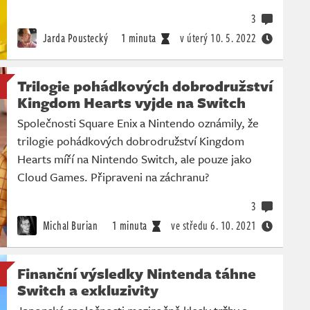
3
Jarda Poustecký
1 minuta
v úterý
10. 5. 2022
Trilogie pohádkových dobrodružství
Kingdom Hearts vyjde na Switch
Společnosti Square Enix a Nintendo oznámily, že
trilogie pohádkových dobrodružství Kingdom
Hearts míří na Nintendo Switch, ale pouze jako
Cloud Games. Připraveni na záchranu?
3
Michal Burian
1 minuta
ve středu
6. 10. 2021
Finanční výsledky Nintenda táhne
Switch a exkluzivity