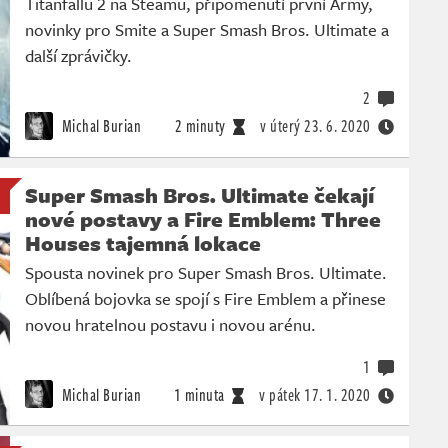
Titanfallu 2 na Steamu, připomenutí první Army,
novinky pro Smite a Super Smash Bros. Ultimate a
další zprávičky.
2
Michal Burian
2 minuty
v úterý
23. 6. 2020
Super Smash Bros. Ultimate čekají
nové postavy a Fire Emblem: Three
Houses tajemná lokace
Spousta novinek pro Super Smash Bros. Ultimate.
Oblíbená bojovka se spojí s Fire Emblem a přinese
novou hratelnou postavu i novou arénu.
1
Michal Burian
1 minuta
v pátek
17. 1. 2020