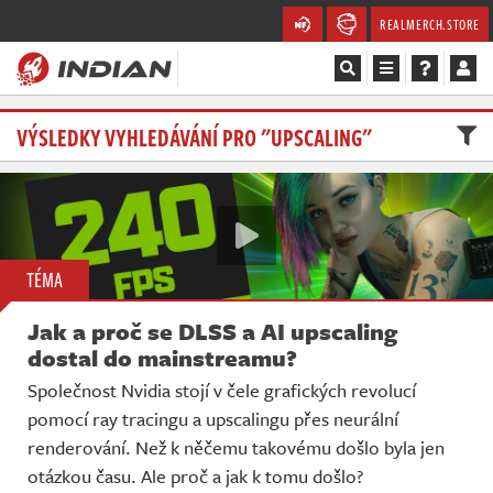
REALMERCH.STORE
Magazín
VÝSLEDKY VYHLEDÁVÁNÍ PRO "UPSCALING"
Recenze
Videa
TÉMA
Soutěže
Jak a proč se DLSS a AI upscaling
Databáze
dostal do mainstreamu?
Společnost Nvidia stojí v čele grafických revolucí
Komunita
pomocí ray tracingu a upscalingu přes neurální
renderování. Než k něčemu takovému došlo byla jen
Redakce
otázkou času. Ale proč a jak k tomu došlo?