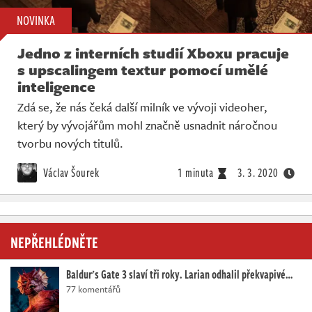
NOVINKA
Jedno z interních studií Xboxu pracuje
s upscalingem textur pomocí umělé
inteligence
Zdá se, že nás čeká další milník ve vývoji videoher,
který by vývojářům mohl značně usnadnit náročnou
tvorbu nových titulů.
Václav Šourek
1 minuta
3. 3. 2020
NEPŘEHLÉDNĚTE
Baldur's Gate 3 slaví tři roky. Larian odhalil překvapivé…
77 komentářů