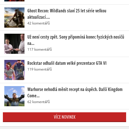
Ghost Recon: Wildlands slaví 25 let série velkou
aktualizací.…
42 komentářů
Už není cesty zpět. Sony připomíná konec fyzických nosičů
na…
117 komentářů
Rockstar odhalil datum velké prezentace GTA VI
119 komentářů
Warhorse nehodlá měnit recept na úspěch. Další Kingdom
Come…
62 komentářů
VÍCE NOVINEK