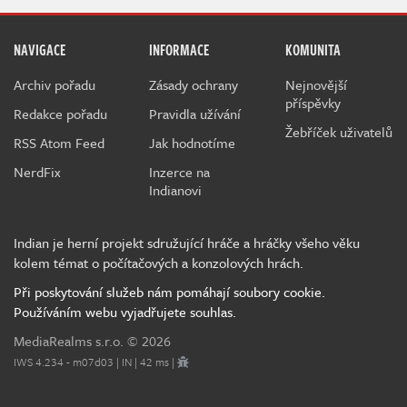
NAVIGACE
INFORMACE
KOMUNITA
Archiv pořadu
Zásady ochrany
Nejnovější
příspěvky
Redakce pořadu
Pravidla užívání
Žebříček uživatelů
RSS Atom Feed
Jak hodnotíme
NerdFix
Inzerce na
Indianovi
Indian je herní projekt sdružující hráče a hráčky všeho věku
kolem témat o počítačových a konzolových hrách.
Při poskytování služeb nám pomáhají soubory cookie.
Používáním webu vyjadřujete souhlas.
MediaRealms s.r.o.
© 2026
IWS 4.234 - m07d03 | IN | 42 ms |