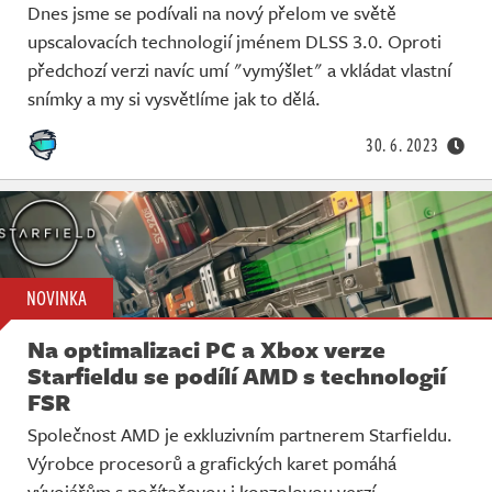
Dnes jsme se podívali na nový přelom ve světě
upscalovacích technologií jménem DLSS 3.0. Oproti
předchozí verzi navíc umí "vymýšlet" a vkládat vlastní
snímky a my si vysvětlíme jak to dělá.
30. 6. 2023
NOVINKA
Na optimalizaci PC a Xbox verze
Starfieldu se podílí AMD s technologií
FSR
Společnost AMD je exkluzivním partnerem Starfieldu.
Výrobce procesorů a grafických karet pomáhá
vývojářům s počítačovou i konzolovou verzí