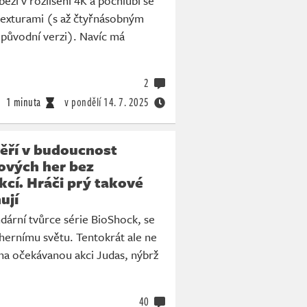
ěží v rozlišení 4K a pochlubí se
exturami (s až čtyřnásobným
 původní verzi). Navíc má
2
1 minuta
v pondělí
14. 7. 2025
věří v budoucnost
ových her bez
cí. Hráči prý takové
ují
dární tvůrce série BioShock, se
hernímu světu. Tentokrát ale ne
na očekávanou akci Judas, nýbrž
40