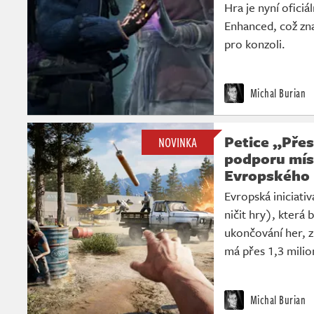
Hra je nyní ofici
Enhanced, což zn
pro konzoli.
Michal Burian
Petice „Přes
NOVINKA
podporu mí
Evropského
Evropská iniciati
ničit hry), která 
ukončování her, z
má přes 1,3 milio
Michal Burian