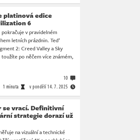
 platinová edice
ilization 6
 pokračuje v pravidelném
ěhem letních prázdnin. Teď
gment 2: Creed Valley a Sky
e toužíte po něčem více známém,
10
1 minuta
v pondělí
14. 7. 2025
se vrací. Definitivní
ární strategie dorazí už
ěřuje na vizuální a technické