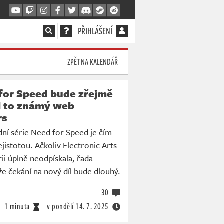
PŘIHLÁŠENÍ
ZPĚT NA KALENDÁŘ
for Speed bude zřejmě
l to známý web
rs
ní série Need for Speed je čím
ejistotou. Ačkoliv Electronic Arts
rii úplně neodpískala, řada
že čekání na nový díl bude dlouhý.
30
1 minuta
v pondělí
14. 7. 2025