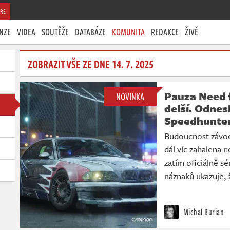
RE
NZE
VIDEA
SOUTĚŽE
DATABÁZE
KOMUNITA
REDAKCE
ŽIVĚ
ZOBRAZIT VŠE ZE DNE 14. 7. 2025
Pauza Need 
NOVINKA
delší. Odnes
Speedhunte
Budoucnost závod
dál víc zahalena n
zatím oficiálně sé
náznaků ukazuje, 
Michal Burian