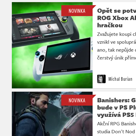
Opět se potv
NOVINKA
ROG Xbox Al
hračkou
Zvažujete koupi 
vznikl ve spolupr
ano, tak nepůjde 
čerstvý únik přím
Michal Burian
Banishers: 
NOVINKA
bude v PS Pl
využívá PS5
Akční RPG Banish
studia Don't Nod 