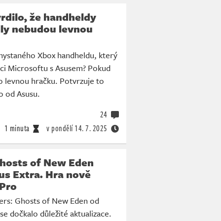
rdilo, že handheldy
ly nebudou levnou
chystaného Xbox handheldu, který
áci Microsoftu s Asusem? Pokud
o levnou hračku. Potvrzuje to
o od Asusu.
24
1 minuta
v pondělí
14. 7. 2025
Ghosts of New Eden
us Extra. Hra nově
 Pro
ers: Ghosts of New Eden od
se dočkalo důležité aktualizace.