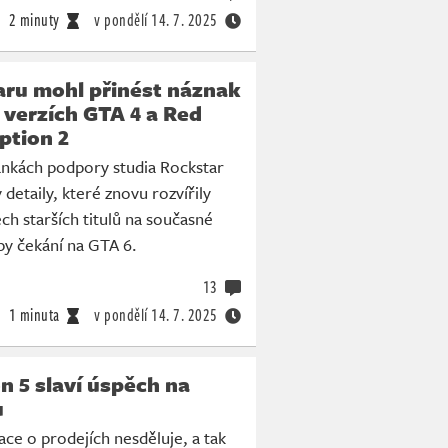
2 minuty
v pondělí
14. 7. 2025
ru mohl přinést náznak
verzích GTA 4 a Red
tion 2
nkách podpory studia Rockstar
detaily, které znovu rozvířily
ch starších titulů na současné
 by čekání na GTA 6.
13
1 minuta
v pondělí
14. 7. 2025
n 5 slaví úspěch na
u
ce o prodejích nesděluje, a tak