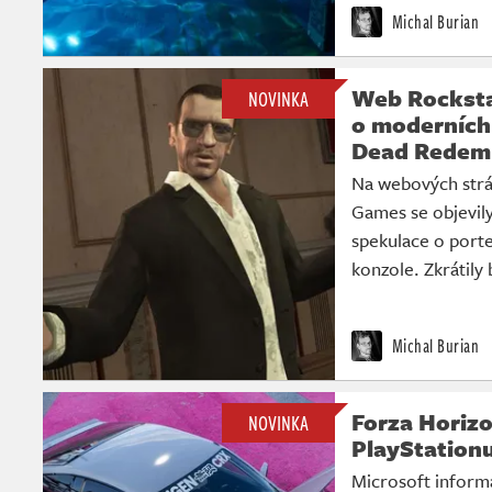
Michal Burian
Web Rocksta
NOVINKA
o moderních 
Dead Redemp
Na webových strá
Games se objevily 
spekulace o porte
konzole. Zkrátily
Michal Burian
Forza Horizo
NOVINKA
PlayStation
Microsoft informa