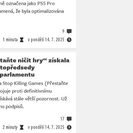
álně označena jako PS5 Pro
amená, že byla optimalizována
9
1 minuta
v pondělí
14. 7. 2025
taňte ničit hry“ získala
stopředsedy
 parlamentu
va Stop Killing Games (Přestaňte
bojuje proti definitivnímu
ískává stále větší pozornost. Už
nu podpisů.
17
2 minuty
v pondělí
14. 7. 2025