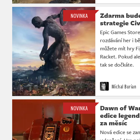
Zdarma bude
NOVINKA
strategie Civ
Epic Games Store
rozdávání her i b
můžete mít hry Fi
Racket. Pokud al
tak se dočkáte.
Michal Burian
Dawn of War 
NOVINKA
edice legend
za měsíc
Nová edice se zam