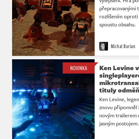
vylepšení. Hra pob
přepracovanými t
rozlišením oproti
spoustu obsahu.
Michal Burian
Ken Levine 
NOVINKA
singleplayer
mikrotransak
tituly odměň
Ken Levine, legen
znovu připomněl 
novým trailerem 
jasným postojem.