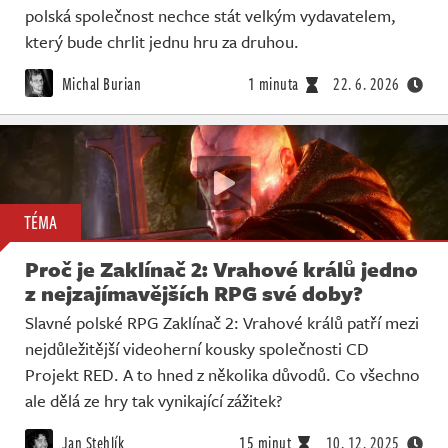
polská společnost nechce stát velkým vydavatelem,
který bude chrlit jednu hru za druhou.
Michal Burian
1 minuta
22. 6. 2026
TÉMA
Proč je Zaklínač 2: Vrahové králů jedno
z nejzajímavějších RPG své doby?
Slavné polské RPG Zaklínač 2: Vrahové králů patří mezi
nejdůležitější videoherní kousky společnosti CD
Projekt RED. A to hned z několika důvodů. Co všechno
ale dělá ze hry tak vynikající zážitek?
Jan Stehlík
15 minut
10. 12. 2025