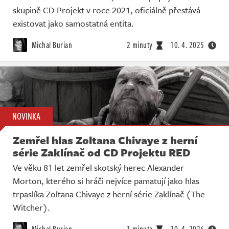
skupině CD Projekt v roce 2021, oficiálně přestává
existovat jako samostatná entita.
Michal Burian
2 minuty
10. 4. 2025
NOVINKA
Zemřel hlas Zoltana Chivaye z herní
série Zaklínač od CD Projektu RED
Ve věku 81 let zemřel skotský herec Alexander
Morton, kterého si hráči nejvíce pamatují jako hlas
trpaslíka Zoltana Chivaye z herní série Zaklínač (The
Witcher).
Michal Burian
1 minuta
20. 4. 2026