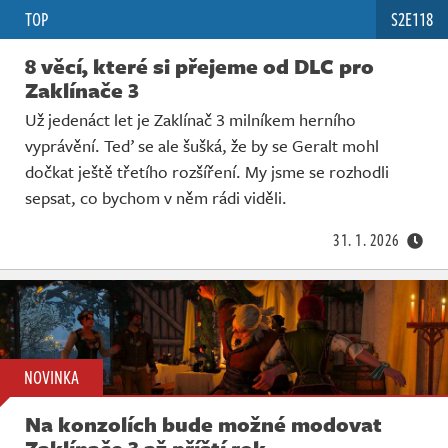
TOP
S2E118
8 věcí, které si přejeme od DLC pro
Zaklínače 3
Už jedenáct let je Zaklínač 3 milníkem herního
vyprávění. Teď se ale šušká, že by se Geralt mohl
dočkat ještě třetího rozšíření. My jsme se rozhodli
sepsat, co bychom v něm rádi viděli.
31. 1. 2026
NOVINKA
Na konzolích bude možné modovat
Zaklínače 3 až příští rok