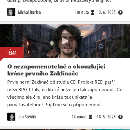
Michal Burian
1 minuta
3. 6. 2025
TÉMA
O nezapomenutelné a okouzlující
kráse prvního Zaklínače
První herní Zaklínač od studia CD Projekt RED patří
mezi RPG tituly, na které nelze jen tak zapomenout. Co
všechno ale činí jeho krásu tak unikátní a
pamatovatelnou? Pojďme si to připomenout.
Jan Stehlík
14 minut
18. 5. 2025