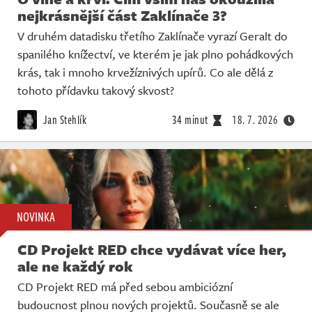
nejkrásnější část Zaklínače 3?
V druhém datadisku třetího Zaklínače vyrazí Geralt do
spanilého knížectví, ve kterém je jak plno pohádkových
krás, tak i mnoho krvežíznivých upírů. Co ale dělá z
tohoto přídavku takový skvost?
Jan Stehlík
34 minut
18. 7. 2026
NOVINKA
CD Projekt RED chce vydávat více her,
ale ne každý rok
CD Projekt RED má před sebou ambiciózní
budoucnost plnou nových projektů. Současně se ale