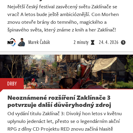
Největší český festival zasvěcený světu Zaklínače se
vrací! A letos bude ještě ambicióznější. Con Morhen
znovu otevře brány do temného, magického a
špinavého světa, který známe z knih a her Zaklínač!
Marek Čabák
2 minuty
24. 4. 2026
DRBY
Neoznámené rozšíření Zaklínače 3
potvrzuje další důvěryhodný zdroj
Od vydání titulu Zaklínač 3: Divoký hon letos v květnu
uplynulo jedenáct let, přesto se o legendárním akční
RPG z dílny CD Projektu RED znovu začíná hlasitě