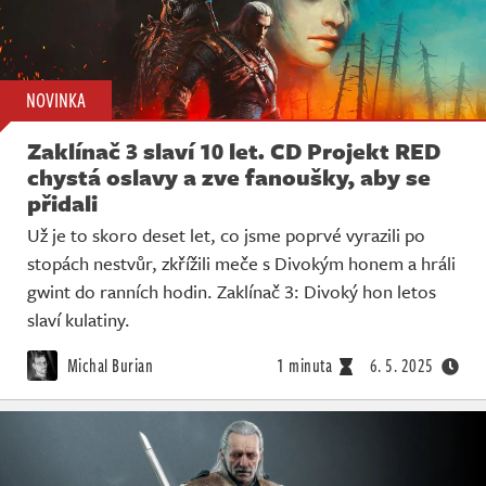
NOVINKA
Zaklínač 3 slaví 10 let. CD Projekt RED
chystá oslavy a zve fanoušky, aby se
přidali
Už je to skoro deset let, co jsme poprvé vyrazili po
stopách nestvůr, zkřížili meče s Divokým honem a hráli
gwint do ranních hodin. Zaklínač 3: Divoký hon letos
slaví kulatiny.
Michal Burian
1 minuta
6. 5. 2025