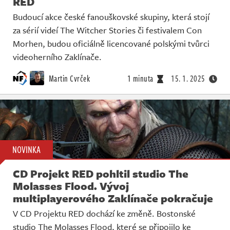
RED
Budoucí akce české fanouškovské skupiny, která stojí
za sérií videí The Witcher Stories či festivalem Con
Morhen, budou oficiálně licencované polskými tvůrci
videoherního Zaklínače.
Martin Cvrček
1 minuta
15. 1. 2025
NOVINKA
CD Projekt RED pohltil studio The
Molasses Flood. Vývoj
multiplayerového Zaklínače pokračuje
V CD Projektu RED dochází ke změně. Bostonské
studio The Molasses Flood, které se připojilo ke