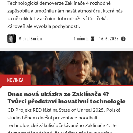
Technologická demoverze Zaklínače 4 rozhodně
zapůsobila a umožnila nám nasát atmosféru, která nás
za několik let v akčním dobrodružství Ciri čeká.
Zároveň ale vyvolala pochybnosti.
Michal Burian
1 minuta
16. 6. 2025
NOVINKA
Dnes nová ukázka ze Zaklínače 4?
Tvůrci představí inovativní technologie
CD Projekt RED láká na State of Unreal 2025. Polské
studio během dnešní prezentace poodhalí
technologické zákulisí očekávaného Zaklínače 4. Je
dost pravděpodobné, že uvidíme záběry z enginu.