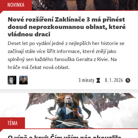
NOVINKA
Nové rozšíření Zaklínače 3 má přinést
dosud neprozkoumanou oblast, které
vládnou draci
Deset let po vydání jedné z nejlepších her historie se
začínají stále více šířit informace, které znějí jako
splněný sen každého fanouška Geralta z Rivie. Na
hráče má čekat nová oblast.
3 minuty
8. 1. 2026
TÉMA
O víně a krvi: Čím vším nás okouzlila