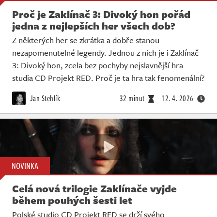
Proč je Zaklínač 3: Divoký hon pořád
jedna z nejlepších her všech dob?
Z některých her se zkrátka a dobře stanou
nezapomenutelné legendy. Jednou z nich je i Zaklínač
3: Divoký hon, zcela bez pochyby nejslavnější hra
studia CD Projekt RED. Proč je ta hra tak fenomenální?
Jan Stehlík
32 minut
12. 4. 2026
NOVINKA
Celá nová trilogie Zaklínače vyjde
během pouhých šesti let
Polské studio CD Projekt RED se drží svého