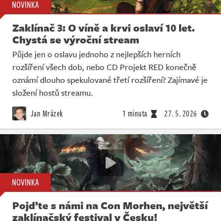
NOVINKA
Zaklínač 3: O víně a krvi oslaví 10 let.
Chystá se výroční stream
Půjde jen o oslavu jednoho z nejlepších herních
rozšíření všech dob, nebo CD Projekt RED konečně
oznámí dlouho spekulované třetí rozšíření? Zajímavé je
složení hostů streamu.
Jan Mrázek
1 minuta
27. 5. 2026
NOVINKA
Pojďte s námi na Con Morhen, největší
zaklínačský festival v Česku!