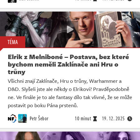
TÉMA
Elrik z Melniboné – Postava, bez které
bychom neměli Zaklínače ani Hru o
trůny
Všichni znají Zaklínače, Hru o trůny, Warhammer a
D&D. Slyšeli jste ale někdy o Elrikovi? Pravděpodobně
ne. Ve finále je to ale fantasy dílo tak vlivné, že se může
postavit po boku Pána prstenů.
Petr Šebor
10 minut
19. 12. 2025