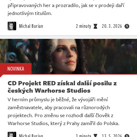
připravovaných her a prozradilo, jak se v prodeji daří
jednotlivým titulům.
Michal Burian
2 minuty
20. 3. 2026
NOVINKA
CD Projekt RED získal další posilu z
českých Warhorse Studios
V herním průmyslu je běžné, že vývojáři mění
zaměstnavatele, aby pracovali na různorodých
projektech. Pro změnu se rozhodl další člověk z
Warhorse Studios, který z Prahy zamířil do Polska.
Michal Burian
1 minuta
13. 5. 2026