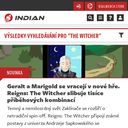
REALMERCH.STORE
Magazín
VÝSLEDKY VYHLEDÁVÁNÍ PRO "THE WITCHER"
Recenze
Videa
NOVINKA
Soutěže
Geralt a Marigold se vracejí v nové hře.
Databáze
Reigns: The Witcher slibuje tisíce
příběhových kombinací
Komunita
Temný a nemilosrdný svět Zaklínače se rozšíří o
netradiční spin-off. Reigns: The Witcher připojí známé
Redakce
postavy z univerza Andrzeje Sapkowského se