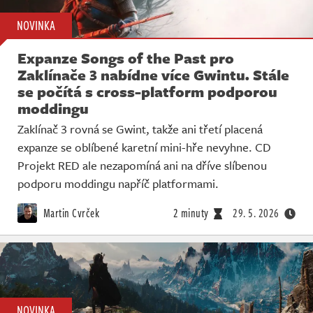
NOVINKA
Expanze Songs of the Past pro
Zaklínače 3 nabídne více Gwintu. Stále
se počítá s cross-platform podporou
moddingu
Zaklínač 3 rovná se Gwint, takže ani třetí placená
expanze se oblíbené karetní mini-hře nevyhne. CD
Projekt RED ale nezapomíná ani na dříve slíbenou
podporu moddingu napříč platformami.
Martin Cvrček
2 minuty
29. 5. 2026
NOVINKA