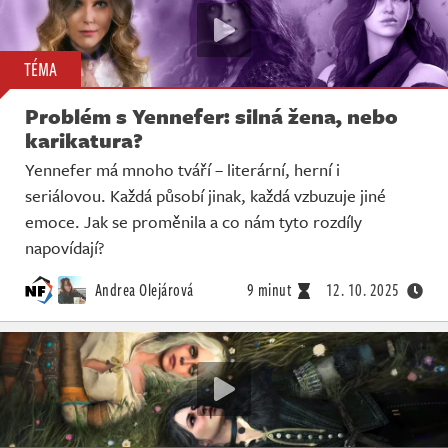
TÉMA
Problém s Yennefer: silná žena, nebo
karikatura?
Yennefer má mnoho tváří – literární, herní i
seriálovou. Každá působí jinak, každá vzbuzuje jiné
emoce. Jak se proměnila a co nám tyto rozdíly
napovídají?
Andrea Olejárová
9 minut
12. 10. 2025