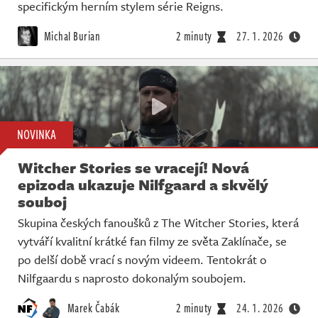
Živě
specifickým herním stylem série Reigns.
Michal Burian
2 minuty
27. 1. 2026
NOVINKA
Witcher Stories se vracejí! Nová
epizoda ukazuje Nilfgaard a skvělý
souboj
Skupina českých fanoušků z The Witcher Stories, která
vytváří kvalitní krátké fan filmy ze světa Zaklínače, se
po delší době vrací s novým videem. Tentokrát o
Nilfgaardu s naprosto dokonalým soubojem.
Marek Čabák
2 minuty
24. 1. 2026