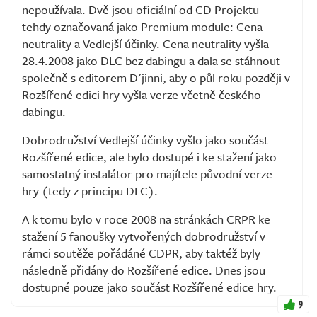
nepoužívala. Dvě jsou oficiální od CD Projektu -
tehdy označovaná jako Premium module: Cena
neutrality a Vedlejší účinky. Cena neutrality vyšla
28.4.2008 jako DLC bez dabingu a dala se stáhnout
společně s editorem D'jinni, aby o půl roku později v
Rozšířené edici hry vyšla verze včetně českého
dabingu.
Dobrodružství Vedlejší účinky vyšlo jako součást
Rozšířené edice, ale bylo dostupé i ke stažení jako
samostatný instalátor pro majítele původní verze
hry (tedy z principu DLC).
A k tomu bylo v roce 2008 na stránkách CRPR ke
stažení 5 fanoušky vytvořených dobrodružství v
rámci soutěže pořádáné CDPR, aby taktéž byly
následně přidány do Rozšířené edice. Dnes jsou
dostupné pouze jako součást Rozšířené edice hry.
9