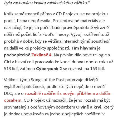
byla zachována kvalita zaklínačského zážitku.“
Kolik zaměstnanců přímo z CD Projektu se na projektu
podílí, firma neupřesnila. Prezentované materiály ale
naznačují, že jejich počet bude pravděpodobně výrazně
nižší než počet lidí z Fool’s Theory. Vývoj rozšíření totiž
probíhá v době, kdy se většina interních týmů soustředí
na další velké projekty společnosti.
Tím hlavním je
pochopitelně
Zaklínač 4
. Na prvním díle nové trilogie s
Ciri v hlavní roli pracovalo ke konci dubna tohoto roku už
513 lidí, zatímco
Cyberpunk 2
se rozrostl na 163 lidí.
Velikost týmu Songs of the Past potvrzuje dřívější
vyjádření společnosti, podle kterých nepůjde o menší
DLC, ale o
rozsáhlé rozšíření s novým příběhem a dalším
obsahem
. CD Projekt už naznačil, že jeho rozsah má být
srovnatelný s oceňovaným dodatkem
O víně a krvi
, který
je dodnes považován za jedno z nejlepších rozšíření v