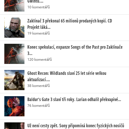
Gwintu.…
10 komentářů
Zaklínač 3 překonal 65 milionů prodaných kopií. CD
Projekt láká…
19 komentářů
Konec spekulací, expanze Songs of the Past pro Zaklínače
3…
120 komentářů
Ghost Recon: Wildlands slaví 25 let série velkou
aktualizací.…
38 komentářů
Baldur's Gate 3 slaví tři roky. Larian odhalil překvapivé…
76 komentářů
Už není cesty zpět. Sony připomíná konec fyzických nosičů