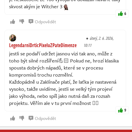
skvost akým je Witcher 3
6
Odpovědět
úterý, 2. 6. 2026,
LegendarniDrticPixeluZPateDimenze
10:11
jestli se podaří udržet jasnou vizi tak ano, může z
toho být silné rozšíření💪🏻 Pokud ne, hrozí klasika
spousta dobrých nápadů, které se v procesu
kompromisů trochu rozmělní.
Každopádně u Zaklínače platí, že laťka je nastavená
vysoko, takže uvidíme, jestli se velký tým projeví
jako výhoda, nebo spíš jako nutná daň za rozsah
projektu. Věřím ale v tu první možnost 👍🏻
9
Odpovědět