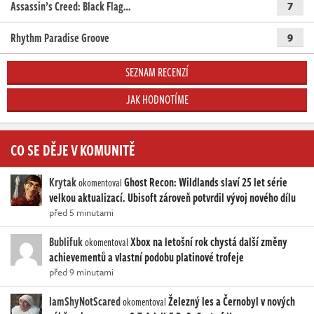
Assassin’s Creed: Black Flag…
7
Rhythm Paradise Groove
9
SEZNAM RECENZÍ
JAK HODNOTÍME
CO SE DĚJE V KOMUNITĚ
Krytak
Ghost Recon: Wildlands slaví 25 let série
okomentoval
velkou aktualizací. Ubisoft zároveň potvrdil vývoj nového dílu
před 5 minutami
Bublifuk
Xbox na letošní rok chystá další změny
okomentoval
achievementů a vlastní podobu platinové trofeje
před 9 minutami
IamShyNotScared
Železný les a Černobyl v nových
okomentoval