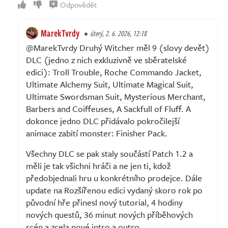
Odpovědět
MarekTvrdy
úterý, 2. 6. 2026, 12:18
@MarekTvrdy Druhý Witcher měl 9 (slovy devět)
DLC (jedno z nich exkluzivně ve sběratelské
edici): Troll Trouble, Roche Commando Jacket,
Ultimate Alchemy Suit, Ultimate Magical Suit,
Ultimate Swordsman Suit, Mysterious Merchant,
Barbers and Coiffeuses, A Sackfull of Fluff. A
dokonce jedno DLC přidávalo pokročilejší
animace zabití monster: Finisher Pack.
Všechny DLC se pak staly součástí Patch 1.2 a
měli je tak všichni hráči a ne jen ti, kdož
předobjednali hru u konkrétního prodejce. Dále
update na Rozšířenou edici vydaný skoro rok po
původní hře přinesl nový tutorial, 4 hodiny
nových questů, 36 minut nových příběhových
scén a zcela nové intro a outro.