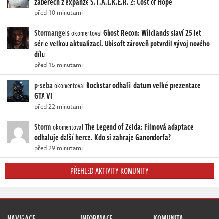
záběrech z expanze S.T.A.L.K.E.R. 2: Cost of Hope
před 10 minutami
Stormangels
Ghost Recon: Wildlands slaví 25 let
okomentoval
série velkou aktualizací. Ubisoft zároveň potvrdil vývoj nového
dílu
před 15 minutami
p-seba
Rockstar odhalil datum velké prezentace
okomentoval
GTA VI
před 22 minutami
Storm
The Legend of Zelda: Filmová adaptace
okomentoval
odhaluje další herce. Kdo si zahraje Ganondorfa?
před 29 minutami
PŘEHLED AKTIVITY KOMUNITY
NAVIGACE
INFORMACE
KOMUNITA