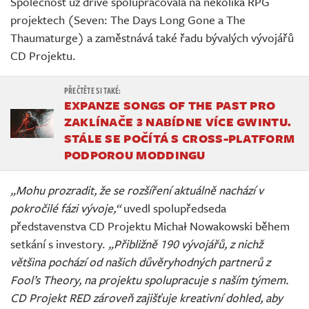
Společnost už dříve spolupracovala na několika RPG
projektech (Seven: The Days Long Gone a The
Thaumaturge) a zaměstnává také řadu bývalých vývojářů
CD Projektu.
EXPANZE SONGS OF THE PAST PRO
ZAKLÍNAČE 3 NABÍDNE VÍCE GWINTU.
STÁLE SE POČÍTÁ S CROSS-PLATFORM
PODPOROU MODDINGU
„Mohu prozradit, že se rozšíření aktuálně nachází v
pokročilé fázi vývoje,“
uvedl spolupředseda
představenstva CD Projektu Michał Nowakowski během
setkání s investory.
„Přibližně 190 vývojářů, z nichž
většina pochází od našich důvěryhodných partnerů z
Fool’s Theory, na projektu spolupracuje s naším týmem.
CD Projekt RED zároveň zajišťuje kreativní dohled, aby