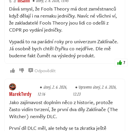
Ihsahn
úterý, 2. 6. 2026, 13:45
Dává smysl, že Fools Theory má dost zaméstnanců
když dělají i na remaku jedničky. Navíc né všichni ví,
že zakladatelé Fools Theory jsou lidi co odešli z
CDPR po vydání jedničky.
Vypadá to na parádní roky pro univerzum Zaklínače.
Já osobně bych chtěl čtyřku co nejdříve. Dle mě
budeme fakt čumět na výsledný produkt.
7
Odpovědět
úterý, 2. 6. 2026,
Upraveno
úterý, 2. 6. 2026,
MarekTvrdy
12:16
12:23
Jako zajímavost doplním něco z historie, protože
často vidím tvrzení, že první dva díly Zaklínače (The
Witcher) neměly DLC.
První díl DLC měl, ale tehdy se ta zkratka ještě