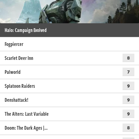
Halo: Campaign Evolved
Fogpiercer
Scarlet Deer Inn
8
Palworld
7
Splatoon Raiders
9
Denshattack!
9
The Alters: Last Variable
9
Doom: The Dark Ages |…
8