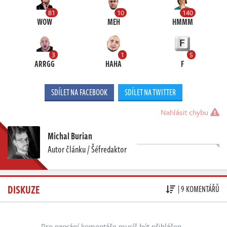
81
10
140
WOW
MEH
HMMM
3
1
5
ARRGG
HAHA
F
SDÍLET NA FACEBOOK
SDÍLET NA TWITTER
Nahlásit chybu
Michal Burian
Autor článku / Šéfredaktor
DISKUZE
| 9 KOMENTÁŘŮ
Pro napsání komentáře musíš být přihlášen.