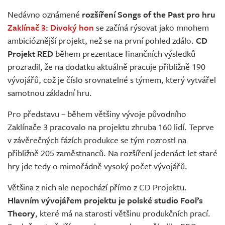
Živě
Nedávno oznámené
rozšíření Songs of the Past pro hru
Zaklínač 3: Divoký hon
se začíná rýsovat jako mnohem
ambicióznější projekt, než se na první pohled zdálo.
CD
Projekt RED
během prezentace finančních výsledků
prozradil, že na dodatku aktuálně pracuje přibližně 190
vývojářů, což je číslo srovnatelné s týmem, který vytvářel
samotnou základní hru.
Pro představu – během většiny vývoje původního
Zaklínače 3 pracovalo na projektu zhruba 160 lidí. Teprve
v závěrečných fázích produkce se tým rozrostl na
přibližně 205 zaměstnanců. Na rozšíření jedenáct let staré
hry jde tedy o mimořádně vysoký počet vývojářů.
Většina z nich ale nepochází přímo z CD Projektu.
Hlavním vývojářem projektu je polské studio Fool’s
Theory
, které má na starosti většinu produkčních prací.