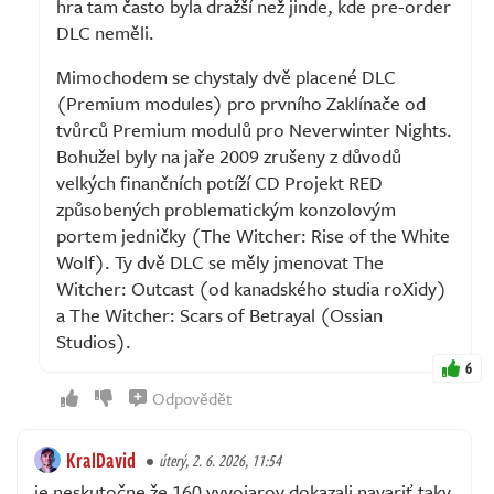
hra tam často byla dražší než jinde, kde pre-order
DLC neměli.
Mimochodem se chystaly dvě placené DLC
(Premium modules) pro prvního Zaklínače od
tvůrců Premium modulů pro Neverwinter Nights.
Bohužel byly na jaře 2009 zrušeny z důvodů
velkých finančních potíží CD Projekt RED
způsobených problematickým konzolovým
portem jedničky (The Witcher: Rise of the White
Wolf). Ty dvě DLC se měly jmenovat The
Witcher: Outcast (od kanadského studia roXidy)
a The Witcher: Scars of Betrayal (Ossian
Studios).
6
Odpovědět
KralDavid
úterý, 2. 6. 2026, 11:54
je neskutočne že 160 vyvojarov dokazali navariť taky