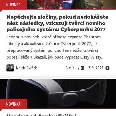
NOVINKA
Nepáchejte zločiny, pokud nedokážete
nést následky, vzkazují tvůrci nového
policejního systému Cyberpunku 2077
Jednou z novinek, které přinese expanze Phantom
Liberty a aktualizace 2.0 pro Cyberpunk 2077, je
přepracovaný systém policie. Ten nedávno tvůrci
popsali blíže a ukázali, jak bude vypadat Lizzy Wizzy.
Martin Cvrček
3 minuty
2. 9. 2023
NOVINKA
Headset od Applu oficiálně