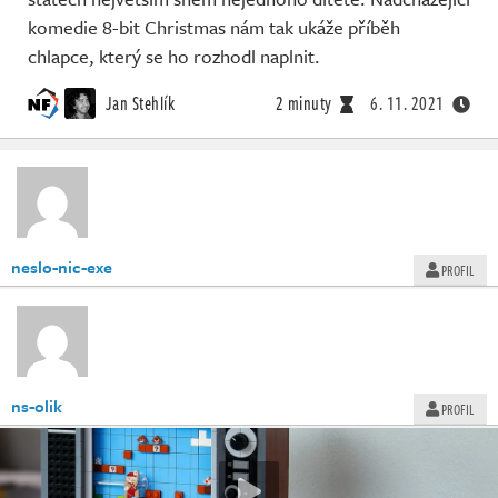
komedie 8-bit Christmas nám tak ukáže příběh
chlapce, který se ho rozhodl naplnit.
Jan Stehlík
2 minuty
6. 11. 2021
neslo-nic-exe
PROFIL
ns-olik
PROFIL