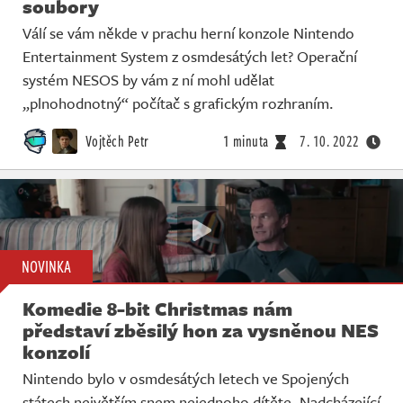
soubory
Válí se vám někde v prachu herní konzole Nintendo
Entertainment System z osmdesátých let? Operační
systém NESOS by vám z ní mohl udělat
„plnohodnotný“ počítač s grafickým rozhraním.
Vojtěch Petr
1 minuta
7. 10. 2022
NOVINKA
Komedie 8-bit Christmas nám
představí zběsilý hon za vysněnou NES
konzolí
Nintendo bylo v osmdesátých letech ve Spojených
státech největším snem nejednoho dítěte. Nadcházející