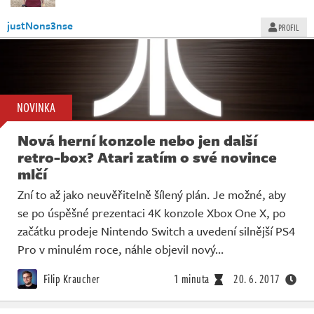
justNons3nse
PROFIL
NOVINKA
Nová herní konzole nebo jen další
retro-box? Atari zatím o své novince
mlčí
Zní to až jako neuvěřitelně šílený plán. Je možné, aby
se po úspěšné prezentaci 4K konzole Xbox One X, po
začátku prodeje Nintendo Switch a uvedení silnější PS4
Pro v minulém roce, náhle objevil nový…
Filip Kraucher
1 minuta
20. 6. 2017