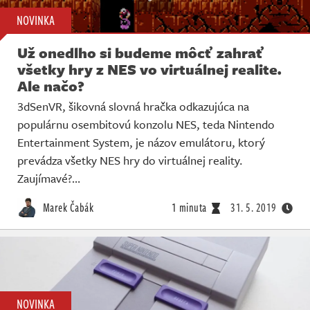
NOVINKA
Už onedlho si budeme môcť zahrať
všetky hry z NES vo virtuálnej realite.
Ale načo?
3dSenVR, šikovná slovná hračka odkazujúca na
populárnu osembitovú konzolu NES, teda Nintendo
Entertainment System, je názov emulátoru, ktorý
prevádza všetky NES hry do virtuálnej reality.
Zaujímavé?…
Marek Čabák
1 minuta
31. 5. 2019
NOVINKA