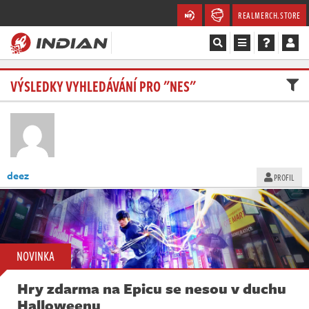
REALMERCH.STORE
Magazín
VÝSLEDKY VYHLEDÁVÁNÍ PRO "NES"
Recenze
Videa
deez
PROFIL
Soutěže
Databáze
Komunita
NOVINKA
Redakce
Hry zdarma na Epicu se nesou v duchu
Halloweenu