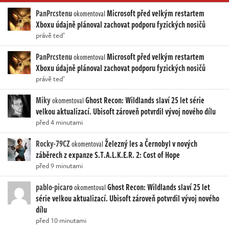
PanPrcstenu
Microsoft před velkým restartem
okomentoval
Xboxu údajně plánoval zachovat podporu fyzických nosičů
právě teď
PanPrcstenu
Microsoft před velkým restartem
okomentoval
Xboxu údajně plánoval zachovat podporu fyzických nosičů
právě teď
Miky
Ghost Recon: Wildlands slaví 25 let série
okomentoval
velkou aktualizací. Ubisoft zároveň potvrdil vývoj nového dílu
před 4 minutami
Rocky-79CZ
Železný les a Černobyl v nových
okomentoval
záběrech z expanze S.T.A.L.K.E.R. 2: Cost of Hope
před 9 minutami
pablo-picaro
Ghost Recon: Wildlands slaví 25 let
okomentoval
série velkou aktualizací. Ubisoft zároveň potvrdil vývoj nového
dílu
před 10 minutami