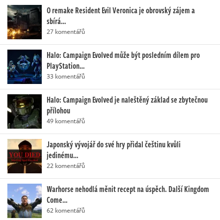
O remake Resident Evil Veronica je obrovský zájem a
sbírá…
27 komentářů
Halo: Campaign Evolved může být posledním dílem pro
PlayStation…
33 komentářů
Halo: Campaign Evolved je naleštěný základ se zbytečnou
přílohou
49 komentářů
Japonský vývojář do své hry přidal češtinu kvůli
jedinému…
22 komentářů
Warhorse nehodlá měnit recept na úspěch. Další Kingdom
Come…
62 komentářů