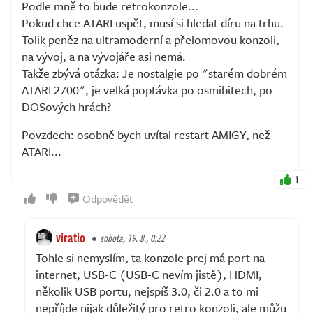
Podle mně to bude retrokonzole...
Pokud chce ATARI uspět, musí si hledat díru na trhu.
Tolik peněz na ultramoderní a přelomovou konzoli,
na vývoj, a na vývojáře asi nemá.
Takže zbývá otázka: Je nostalgie po "starém dobrém
ATARI 2700", je velká poptávka po osmibitech, po
DOSových hrách?
Povzdech: osobně bych uvítal restart AMIGY, než
ATARI...
1
Odpovědět
viratio
sobota, 19. 8., 0:22
Tohle si nemyslím, ta konzole prej má port na
internet, USB-C (USB-C nevím jistě), HDMI,
několik USB portu, nejspíš 3.0, či 2.0 a to mi
nepříjde nijak důležitý pro retro konzoli, ale můžu