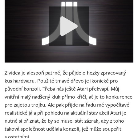
Z videa je alespoň patrné, že půjde o hezky zpracovaný
kus hardwaru. Použité tmavé dřevo je ikonické pro
původní konzoli. Třeba nás ještě Atari překvapí. Můj
vnitřní malý nadšený kluk přímo křičí, ať je to konkurence
pro zajetou trojku. Ale pak přijde na řadu mé vypočítavé
realistické já a při pohledu na aktuální stav akcií Atari je
nutné si přiznat, že by se musel stát zázrak, aby z toho
taková společnost udělala konzoli, jež může soupeřit
s ostatními.