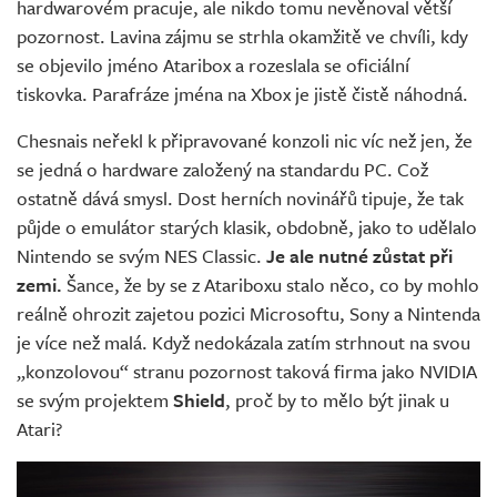
hardwarovém pracuje, ale nikdo tomu nevěnoval větší
pozornost. Lavina zájmu se strhla okamžitě ve chvíli, kdy
se objevilo jméno Ataribox a rozeslala se oficiální
tiskovka. Parafráze jména na Xbox je jistě čistě náhodná.
Chesnais neřekl k připravované konzoli nic víc než jen, že
se jedná o hardware založený na standardu PC. Což
ostatně dává smysl. Dost herních novinářů tipuje, že tak
půjde o emulátor starých klasik, obdobně, jako to udělalo
Nintendo se svým NES Classic.
Je ale nutné zůstat při
zemi.
Šance, že by se z Atariboxu stalo něco, co by mohlo
reálně ohrozit zajetou pozici Microsoftu, Sony a Nintenda
je více než malá. Když nedokázala zatím strhnout na svou
„konzolovou“ stranu pozornost taková firma jako NVIDIA
se svým projektem
Shield
, proč by to mělo být jinak u
Atari?