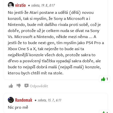
viratio
sobota, 19. 8., 0:17
No jestli-že Atari postane a udělá (dělá) novou
konzoli, tak si myslím, že Sony a Microsoft a i
Nintendo, bude mít dalšího rivala proti sobě, což je
dobře, protože už je celkem nuda se dívat na Sony
Vs. Microsoft a Nintendo, někde mezi něma ... A
jestli-že to bude next-gen, tím myslím jako PS4 Pro a
Xbox One S a X, tak nejenže to bude asi ta
nejpěknější konzole všech dob, protože sakra to
dřevo a posvícený tlačítka vypadají sakra dobře, ale
bude to nejspíš dobrá malá (nejspíš malá) konzole,
kterou bych chtěl mít na stole.
1
Odpovědět
Randomak
sobota, 15. 7., 6:11
Nic pro mě