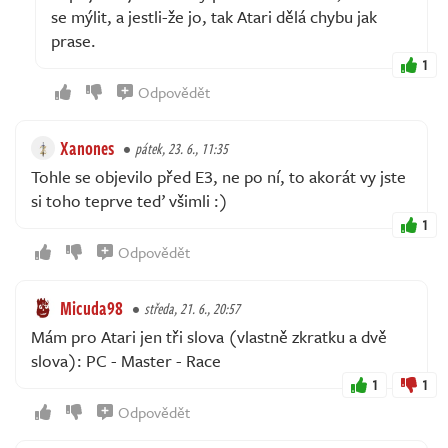
se mýlit, a jestli-že jo, tak Atari dělá chybu jak
prase.
1
Odpovědět
Xanones
pátek, 23. 6., 11:35
Tohle se objevilo před E3, ne po ní, to akorát vy jste
si toho teprve teď všimli :)
1
Odpovědět
Micuda98
středa, 21. 6., 20:57
Mám pro Atari jen tři slova (vlastně zkratku a dvě
slova): PC - Master - Race
1
1
Odpovědět