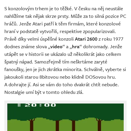
Živě
S konzolovým trhem je to těžké. V česku na něj neustále
nahlížíme tak nějak skrze prsty. Může za to silná pozice PC
hráčů. Jenže Atari patří k těm firmám, které konzolové
hraní v podstatě vytvořili, respektive zpopularizovali.
Právě díky velmi úspěšné konzoli
Atari 2600
z roku 1977
dodnes známe slova „
video
“ a „
hra
“ dohromady. Jenže
utápět se v historii se ukázalo už několikrát jako celkem
špatný nápad. Samozřejmě tím neškrtáme zaryté
fanoušky, jen je jich zkrátka minorita. Schválně, vyberte si
jakoukoli starou 8bitovou nebo klidně DOSovou hru.
A dohrajte jí. Asi se vám do toho dvakrát chtít nebude.
Nostalgie umí být v tomto ohledu zlá.