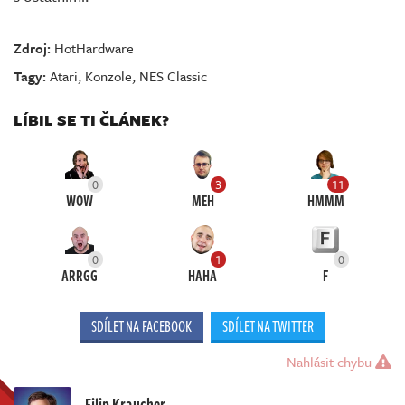
Zdroj:
HotHardware
Tagy:
Atari
,
Konzole
,
NES Classic
LÍBIL SE TI ČLÁNEK?
0
3
11
WOW
MEH
HMMM
0
1
0
ARRGG
HAHA
F
SDÍLET NA FACEBOOK
SDÍLET NA TWITTER
Nahlásit chybu
Filip Kraucher