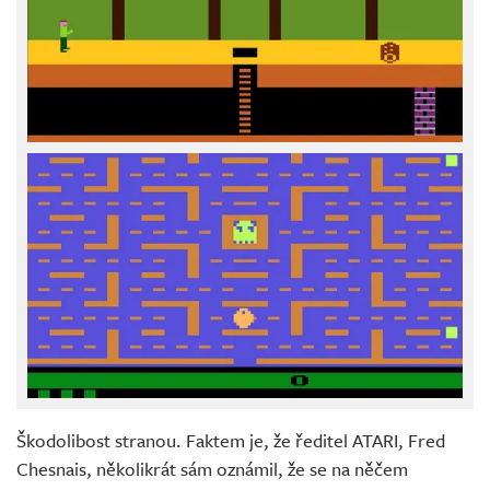
Škodolibost stranou. Faktem je, že ředitel ATARI, Fred
Chesnais, několikrát sám oznámil, že se na něčem