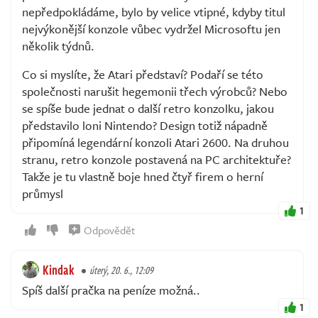
nepředpokládáme, bylo by velice vtipné, kdyby titul
nejvýkonější konzole vůbec vydržel Microsoftu jen
několik týdnů.
Co si myslíte, že Atari představí? Podaří se této
společnosti narušit hegemonii třech výrobců? Nebo
se spíše bude jednat o další retro konzolku, jakou
představilo loni Nintendo? Design totiž nápadně
připomíná legendární konzoli Atari 2600. Na druhou
stranu, retro konzole postavená na PC architektuře?
Takže je tu vlastně boje hned čtyř firem o herní
průmysl
1
Odpovědět
Kindak
úterý, 20. 6., 12:09
Spíš další pračka na peníze možná..
1