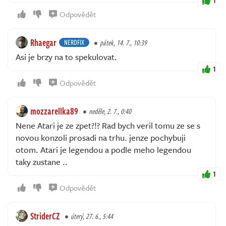
1
Odpovědět
Rhaegar
NERDFIX
pátek, 14. 7., 10:39
Asi je brzy na to spekulovat.
1
Odpovědět
mozzarellka89
neděle, 2. 7., 0:40
Nene Atari je ze zpet?!? Rad bych veril tomu ze se s
novou konzoli prosadi na trhu. jenze pochybuji
otom. Atari je legendou a podle meho legendou
taky zustane ..
1
Odpovědět
StriderCZ
úterý, 27. 6., 5:44