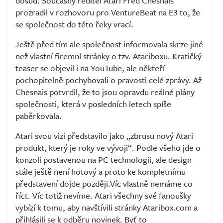
dosud. Současný ředitel Atari Fred Chesnais
prozradil v rozhovoru pro VentureBeat na E3 to, že
se společnost do této řeky vrací.
Ještě před tím ale společnost informovala skrze jiné
než vlastní firemní stránky o tzv. Atariboxu. Kratičký
teaser se objevil i na YouTube, ale někteří
pochopitelně pochybovali o pravosti celé zprávy. Až
Chesnais potvrdil, že to jsou opravdu reálné plány
společnosti, která v posledních letech spíše
paběrkovala.
Atari svou vizi představilo jako „zbrusu nový Atari
produkt, který je roky ve vývoji“. Podle všeho jde o
konzoli postavenou na PC technologii, ale design
stále ještě není hotový a proto ke kompletnímu
představení dojde později.Víc vlastně nemáme co
říct. Víc totiž nevíme. Atari všechny své fanoušky
vybízí k tomu, aby navštívili stránky Ataribox.com a
přihlásili se k odběru novinek. Byť to