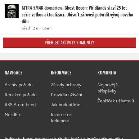
M1R4-5M4K
Ghost Recon: Wildlands slaví 25 let
okomentoval
série velkou aktualizací. Ubisoft zároveň potvrdil vývoj nového
dílu
před 12 minutami
PŘEHLED AKTIVITY KOMUNITY
NAVIGACE
INFORMACE
KOMUNITA
Archiv pořadu
Zásady ochrany
Nejnovější
příspěvky
Redakce pořadu
Pravidla užívání
Žebříček uživatelů
RSS Atom Feed
Jak hodnotíme
NerdFix
Inzerce na
Indianovi
Indian je herní projekt sdružující hráče a hráčky všeho věku