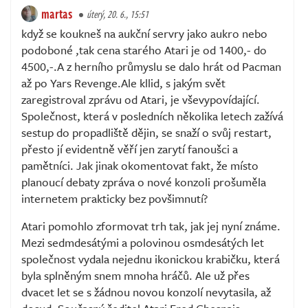
martas
úterý, 20. 6., 15:51
když se koukneš na aukční servry jako aukro nebo
podoboné ,tak cena starého Atari je od 1400,- do
4500,-.A z herního průmyslu se dalo hrát od Pacman
až po Yars Revenge.Ale kllid, s jakým svět
zaregistroval zprávu od Atari, je vševypovídající.
Společnost, která v posledních několika letech zažívá
sestup do propadliště dějin, se snaží o svůj restart,
přesto jí evidentně věří jen zarytí fanoušci a
pamětníci. Jak jinak okomentovat fakt, že místo
planoucí debaty zpráva o nové konzoli prošuměla
internetem prakticky bez povšimnutí?
Atari pomohlo zformovat trh tak, jak jej nyní známe.
Mezi sedmdesátými a polovinou osmdesátých let
společnost vydala nejednu ikonickou krabičku, která
byla splněným snem mnoha hráčů. Ale už přes
dvacet let se s žádnou novou konzolí nevytasila, až