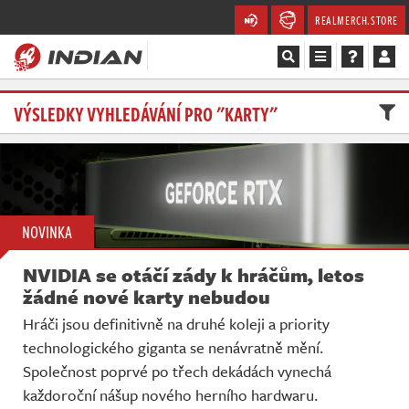
REALMERCH.STORE
Magazín
VÝSLEDKY VYHLEDÁVÁNÍ PRO "KARTY"
Recenze
Videa
NOVINKA
Soutěže
NVIDIA se otáčí zády k hráčům, letos
Databáze
žádné nové karty nebudou
Hráči jsou definitivně na druhé koleji a priority
Komunita
technologického giganta se nenávratně mění.
Společnost poprvé po třech dekádách vynechá
Redakce
každoroční nášup nového herního hardwaru.