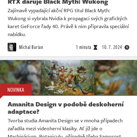
RTX daruje Black Myth: Wukong
Zajímavě vypadající akční RPG titul Black Myth:
Wukong si vybrala Nvidia k propagaci svých grafických
karet GeForce řady 40. Právě k nim připravila speciální
nabídku.
Michal Burian
1 minuta
10. 7. 2024
NOVINKA
Amanita Design v podobě deskoherní
adaptace?
Tvorba studia Amanita Design se v mnoha případech
zařadila mezi videoherní klasiky. Ať již jde o
Machinárium, Botaniculu, případně třeba Samorost.