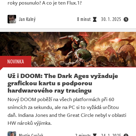
roky posunulo? A co je ten Flux.1?
Jan Kalný
8 minut
30. 1. 2025
NOVINKA
Už i DOOM: The Dark Ages vyžaduje
grafickou kartu s podporou
hardwarového ray tracingu
Nový DOOM poběží na všech platformách při 60
snímcích za sekundu, ale na PC si to vyžádá určitou
daň. Indiana Jones and the Great Circle nebyl v oblasti
HW nároků výjimka.
Martin Cvrček
2 minuty
24. 1. 2025