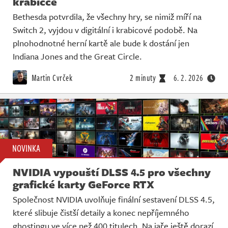
krabičce
Bethesda potvrdila, že všechny hry, se nimiž míří na
Switch 2, vyjdou v digitální i krabicové podobě. Na
plnohodnotné herní kartě ale bude k dostání jen
Indiana Jones and the Great Circle.
Martin Cvrček
2 minuty
6. 2. 2026
NOVINKA
NVIDIA vypouští DLSS 4.5 pro všechny
grafické karty GeForce RTX
Společnost NVIDIA uvolňuje finální sestavení DLSS 4.5,
které slibuje čistší detaily a konec nepříjemného
ghostingu ve více než 400 titulech. Na jaře ještě dorazí