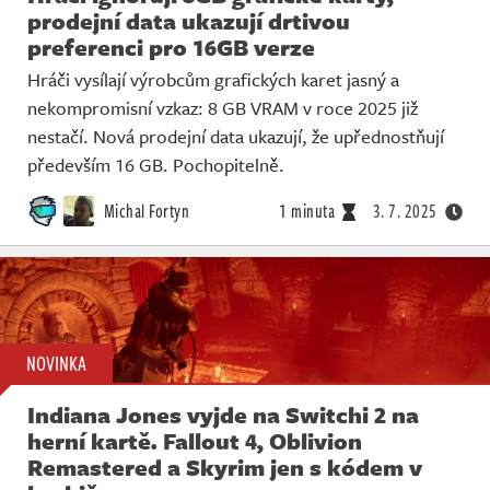
prodejní data ukazují drtivou
preferenci pro 16GB verze
Hráči vysílají výrobcům grafických karet jasný a
nekompromisní vzkaz: 8 GB VRAM v roce 2025 již
nestačí. Nová prodejní data ukazují, že upřednostňují
především 16 GB. Pochopitelně.
Michal Fortyn
1 minuta
3. 7. 2025
NOVINKA
Indiana Jones vyjde na Switchi 2 na
herní kartě. Fallout 4, Oblivion
Remastered a Skyrim jen s kódem v