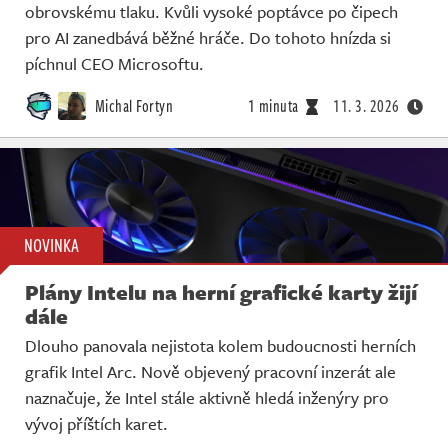
obrovskému tlaku. Kvůli vysoké poptávce po čipech
pro AI zanedbává běžné hráče. Do tohoto hnízda si
píchnul CEO Microsoftu.
Michal Fortyn
1 minuta
11. 3. 2026
NOVINKA
Plány Intelu na herní grafické karty žijí
dále
Dlouho panovala nejistota kolem budoucnosti herních
grafik Intel Arc. Nově objevený pracovní inzerát ale
naznačuje, že Intel stále aktivně hledá inženýry pro
vývoj příštích karet.