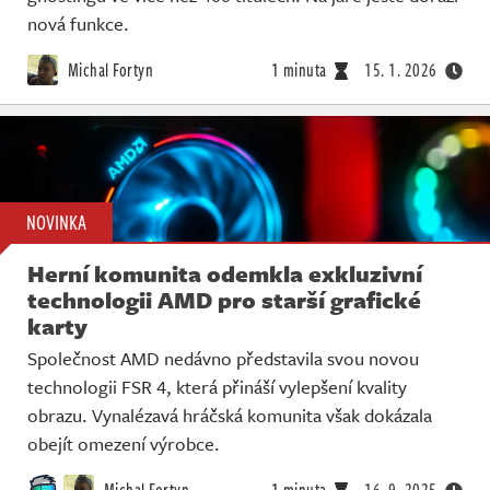
nová funkce.
Michal Fortyn
1 minuta
15. 1. 2026
NOVINKA
Herní komunita odemkla exkluzivní
technologii AMD pro starší grafické
karty
Společnost AMD nedávno představila svou novou
technologii FSR 4, která přináší vylepšení kvality
obrazu. Vynalézavá hráčská komunita však dokázala
obejít omezení výrobce.
Michal Fortyn
1 minuta
16. 9. 2025