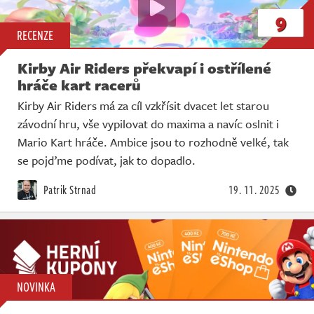
9
RECENZE
Kirby Air Riders překvapí i ostřílené
hráče kart racerů
Kirby Air Riders má za cíl vzkřísit dvacet let starou
závodní hru, vše vypilovat do maxima a navíc oslnit i
Mario Kart hráče. Ambice jsou to rozhodně velké, tak
se pojďme podívat, jak to dopadlo.
Patrik Strnad
19. 11. 2025
NOVINKA