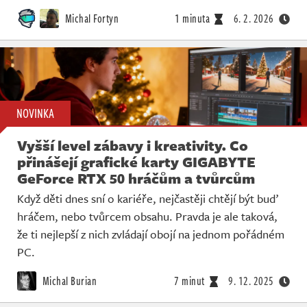
Živě
Michal Fortyn
1 minuta
6. 2. 2026
NOVINKA
Vyšší level zábavy i kreativity. Co
přinášejí grafické karty GIGABYTE
GeForce RTX 50 hráčům a tvůrcům
Když děti dnes sní o kariéře, nejčastěji chtějí být buď
hráčem, nebo tvůrcem obsahu. Pravda je ale taková,
že ti nejlepší z nich zvládají obojí na jednom pořádném
PC.
Michal Burian
7 minut
9. 12. 2025