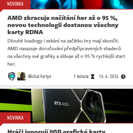
NOVINKA
AMD zkracuje načítání her až o 95 %,
novou technologii dostanou všechny
karty RDNA
Dlouhé loadingy i sekání na začátku hry mají skončit.
AMD nasazuje doručování předpřipravených shaderů
na všechny své grafiky a slibuje až o 95 % rychlejší start
her.
Michal Fortyn
1 minuta
16. 6. 2026
NOVINKA
Hráči ignorují 8GB grafické karty,