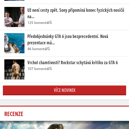
Už není cesty zpět. Sony připomíná konec fyzických nosičů
na…
125 komentářů
Předobjednávky GTA 6 jsou bezprecedentní. Nová
prezentace má…
46 komentářů
Vrchol chamtivosti? Rockstar schytává kritiku za GTA 6
107 komentářů
VÍCE NOVINEK
RECENZE