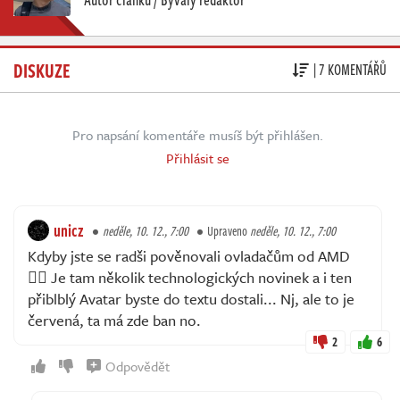
DISKUZE
| 7 KOMENTÁŘŮ
Pro napsání komentáře musíš být přihlášen.
Přihlásit se
unicz
neděle, 10. 12., 7:00
Upraveno
neděle, 10. 12., 7:00
Kdyby jste se radši pověnovali ovladačům od AMD
🤦‍♂️ Je tam několik technologických novinek a i ten
přiblblý Avatar byste do textu dostali... Nj, ale to je
červená, ta má zde ban no.
2
6
Odpovědět