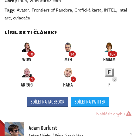
Zdroj:
Intel
,
Videocardz.com
Tagy:
Avatar: Frontiers of Pandora
,
Grafická karta
,
INTEL
,
intel
arc
,
ovladače
LÍBIL SE TI ČLÁNEK?
10
14
107
WOW
MEH
HMMM
1
7
0
ARRGG
HAHA
F
SDÍLET NA FACEBOOK
SDÍLET NA TWITTER
Nahlásit chybu
Adam Kurfürst
Autor článku / Bývalý redaktor