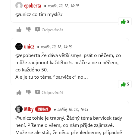
epoberta
neděle, 10. 12., 10:19
@unicz co tím myslíš?
5
Odpovědět
unicz
neděle, 10. 12., 14:15
@epoberta Že dává větší smysl psát o něčem, co
může zaujmout každého 5. hráče a ne o něčem,
co každého 50.
Ale je tu to téma "barviček" no...
5
Odpovědět
Miky
INDIAN
neděle, 10. 12., 16:13
@unicz tohle je trapný. Žádný téma barvicek tady
není. Píšeme o všem, co nám přijde zajímavé.
Muže se ale stát, že něco přehledneme, případně