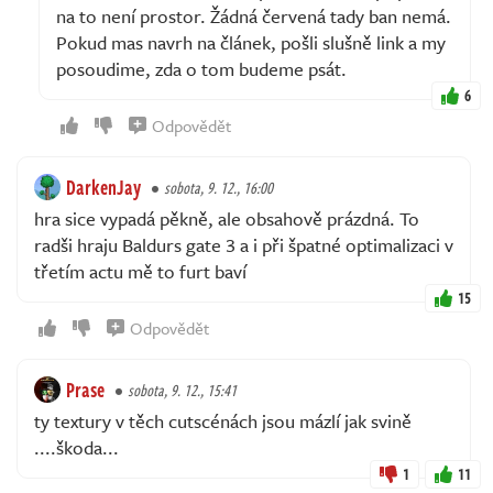
na to není prostor. Žádná červená tady ban nemá.
Pokud mas navrh na článek, pošli slušně link a my
posoudime, zda o tom budeme psát.
6
Odpovědět
DarkenJay
sobota, 9. 12., 16:00
hra sice vypadá pěkně, ale obsahově prázdná. To
radši hraju Baldurs gate 3 a i při špatné optimalizaci v
třetím actu mě to furt baví
15
Odpovědět
Prase
sobota, 9. 12., 15:41
ty textury v těch cutscénách jsou mázlí jak svině
....škoda...
1
11