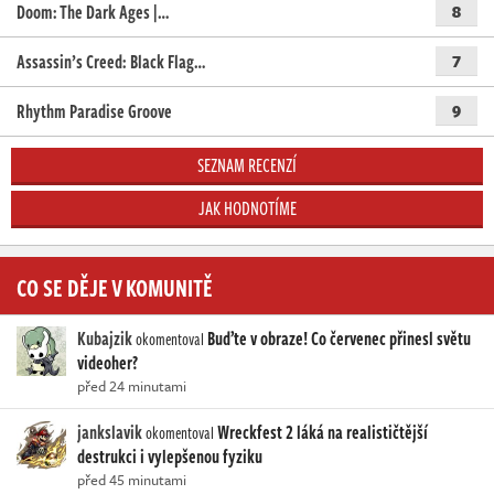
Doom: The Dark Ages |…
8
Assassin’s Creed: Black Flag…
7
Rhythm Paradise Groove
9
SEZNAM RECENZÍ
JAK HODNOTÍME
CO SE DĚJE V KOMUNITĚ
Kubajzik
Buďte v obraze! Co červenec přinesl světu
okomentoval
videoher?
před 24 minutami
jankslavik
Wreckfest 2 láká na realističtější
okomentoval
destrukci i vylepšenou fyziku
před 45 minutami