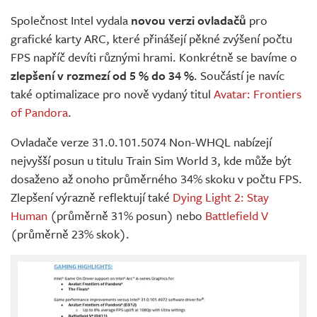
Živě
Společnost Intel vydala
novou verzi ovladačů
pro
grafické karty ARC, které přinášejí pěkné zvýšení počtu
FPS napříč devíti různými hrami. Konkrétně se bavíme o
zlepšení v rozmezí od 5 % do 34 %
. Součástí je navíc
také optimalizace pro nově vydaný titul
Avatar: Frontiers
of Pandora
.
Ovladače verze 31.0.101.5074 Non-WHQL nabízejí
nejvyšší posun u titulu Train Sim World 3, kde může být
dosaženo až onoho průměrného 34% skoku v počtu FPS.
Zlepšení výrazně reflektují také
Dying Light 2: Stay
Human
(průměrně 31% posun) nebo
Battlefield V
(průměrně 23% skok).