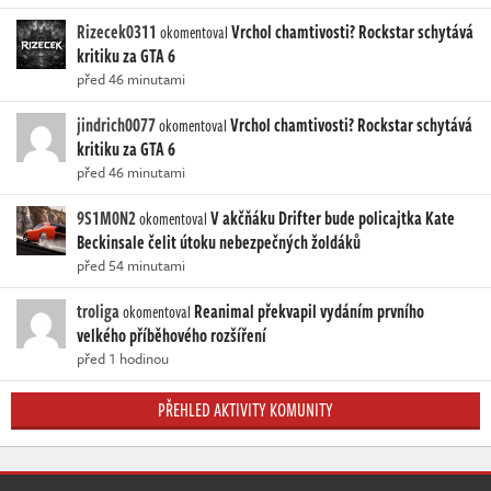
Rizecek0311
Vrchol chamtivosti? Rockstar schytává
okomentoval
kritiku za GTA 6
před 46 minutami
jindrich0077
Vrchol chamtivosti? Rockstar schytává
okomentoval
kritiku za GTA 6
před 46 minutami
9S1M0N2
V akčňáku Drifter bude policajtka Kate
okomentoval
Beckinsale čelit útoku nebezpečných žoldáků
před 54 minutami
troliga
Reanimal překvapil vydáním prvního
okomentoval
velkého příběhového rozšíření
před 1 hodinou
PŘEHLED AKTIVITY KOMUNITY