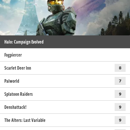
Halo: Campaign Evolved
Fogpiercer
Scarlet Deer Inn
8
Palworld
7
Splatoon Raiders
9
Denshattack!
9
The Alters: Last Variable
9