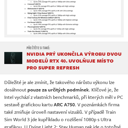
NVIDIA PRÝ UKONČILA VÝROBU DVOU
MODELŮ RTX 40. UVOLŇUJE MÍSTO
PRO SUPER REFRESH
Důležité je ale zmínit, že takového nárůstu výkonu lze
dosáhnout
pouze za určitých podmínek
. Klíčové je, že
Intel vychází z vlastních benchmarků, při kterých měl v PC
sestavě grafickou kartu
ARC A750
. V poznámkách firma
také zmiňuje úroveň nastavení vizuálů. V případě Train
Sim World 3 jde kupříkladu o rozlišení 1080p s Ultra
grafikou. U Dying Light 2: Stay Human pak jde o totožné