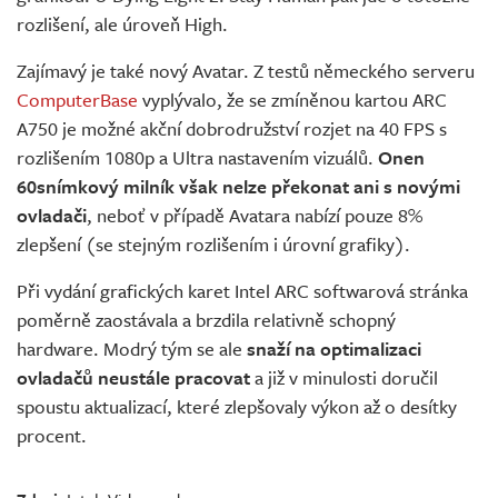
rozlišení, ale úroveň High.
Zajímavý je také nový Avatar. Z testů německého serveru
ComputerBase
vyplývalo, že se zmíněnou kartou ARC
A750 je možné akční dobrodružství rozjet na 40 FPS s
rozlišením 1080p a Ultra nastavením vizuálů.
Onen
60snímkový milník však nelze překonat ani s novými
ovladači
, neboť v případě Avatara nabízí pouze 8%
zlepšení (se stejným rozlišením i úrovní grafiky).
Při vydání grafických karet Intel ARC softwarová stránka
poměrně zaostávala a brzdila relativně schopný
hardware. Modrý tým se ale
snaží na optimalizaci
ovladačů neustále pracovat
a již v minulosti doručil
spoustu aktualizací, které zlepšovaly výkon až o desítky
procent.