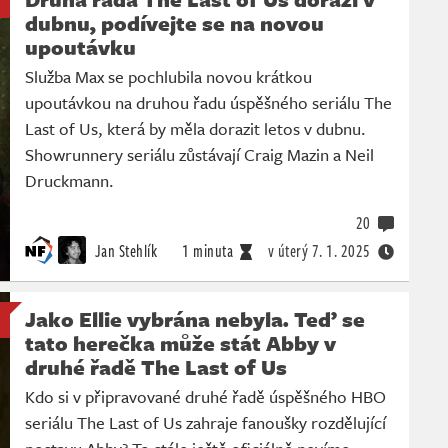
dubnu, podívejte se na novou
upoutávku
Služba Max se pochlubila novou krátkou
upoutávkou na druhou řadu úspěšného seriálu The
Last of Us, která by měla dorazit letos v dubnu.
Showrunnery seriálu zůstávají Craig Mazin a Neil
Druckmann.
20
Jan Stehlík
1 minuta
v úterý
7. 1. 2025
Jako Ellie vybrána nebyla. Teď se
tato herečka může stát Abby v
druhé řadě The Last of Us
Kdo si v připravované druhé řadě úspěšného HBO
seriálu The Last of Us zahraje fanoušky rozdělující