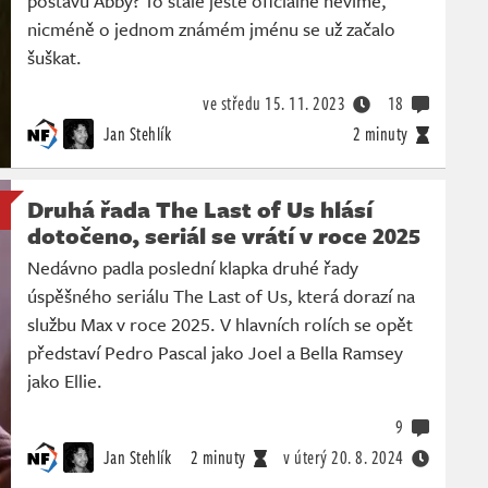
postavu Abby? To stále ještě oficiálně nevíme,
nicméně o jednom známém jménu se už začalo
šuškat.
ve středu
15. 11. 2023
18
Jan Stehlík
2 minuty
Druhá řada The Last of Us hlásí
dotočeno, seriál se vrátí v roce 2025
Nedávno padla poslední klapka druhé řady
úspěšného seriálu The Last of Us, která dorazí na
službu Max v roce 2025. V hlavních rolích se opět
představí Pedro Pascal jako Joel a Bella Ramsey
jako Ellie.
9
Jan Stehlík
2 minuty
v úterý
20. 8. 2024