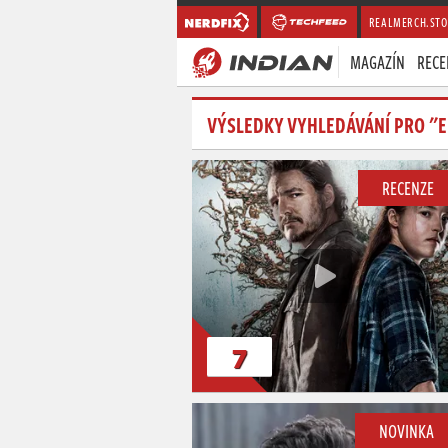
REALMERCH.STO
MAGAZÍN
RECE
VÝSLEDKY VYHLEDÁVÁNÍ PRO "E
RECENZE
7
NOVINKA