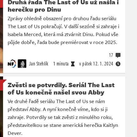
Druhá řada The Last of Us už našla i
herečku pro Dinu
Zprávy ohledně obsazení pro druhou řadu seriálu
The Last of Us pokračují. V další sezóně si zahraje i
Isabela Merced, která má ztvárnit Dinu. Pokud vše
půjde dobře, řada bude premiérovat v roce 2025.
17
Jan Stehlík
1 minuta
v pátek
12. 1. 2024
Zvěsti se potvrdily. Seriál The Last
of Us konečně našel svou Abby
Ve druhé řadě seriálu The Last of Us se nám
představí Abby. A nyní konečně víme, kdo si ji
zahraje. Potvrdily se tak zvěsti z minulého roku,
představitelkou se stane americká herečka Kaitlyn
Dever.