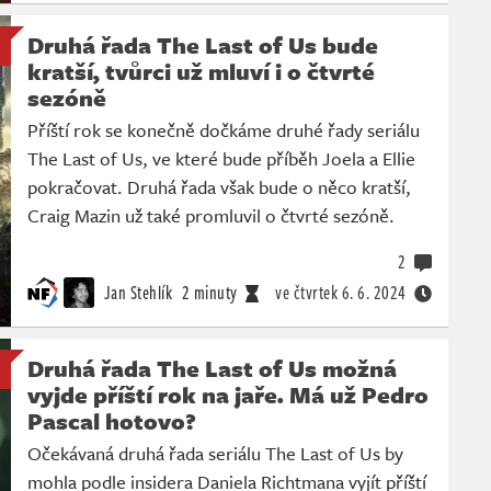
Druhá řada The Last of Us bude
kratší, tvůrci už mluví i o čtvrté
sezóně
Příští rok se konečně dočkáme druhé řady seriálu
The Last of Us, ve které bude příběh Joela a Ellie
pokračovat. Druhá řada však bude o něco kratší,
Craig Mazin už také promluvil o čtvrté sezóně.
2
Jan Stehlík
2 minuty
ve čtvrtek
6. 6. 2024
Druhá řada The Last of Us možná
vyjde příští rok na jaře. Má už Pedro
Pascal hotovo?
Očekávaná druhá řada seriálu The Last of Us by
mohla podle insidera Daniela Richtmana vyjít příští