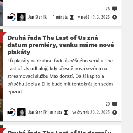
26
Jan Stehlík
1 minuta
v neděli
9. 3. 2025
Druhá řada The Last of Us zná
datum premiéry, venku máme nové
plakáty
Tři plakáty na druhou řadu úspěšného seriálu The
Last of Us odhalují, kdy přesně nová sezóna na
streamovací službu Max dorazí. Další kapitola
příběhu Joela a Ellie bude mít tentokrát jen sedm
epizod.
20
Jan Stehlík
1 minuta
ve čtvrtek
20. 2. 2025
Druhá řada The Last of Us dorazí v