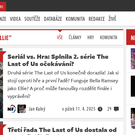
RE
NZE
VIDEA
SOUTĚŽE
DATABÁZE
KOMUNITA
REDAKCE
ŽIVĚ
LLIE"
N
VŠE
ČLÁNKY
HRY
KOMUNITA
Seriál vs. Hra: Splnila 2. série The
Last of Us očekávání?
Druhá série The Last of Us konečně dorazila! Jak si
stojí oproti hře a první řadě? Funguje Bella Ramsey
jako Ellie? A proč může fanoušky rozdělit finále i
vyprávění?
Jan Kalný
v pátek
11. 4. 2025
29
Třetí řada The Last of Us dostala od