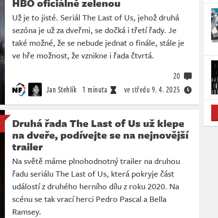
HBO oficiálně zelenou
Už je to jisté. Seriál The Last of Us, jehož druhá
sezóna je už za dveřmi, se dočká i třetí řady. Je
také možné, že se nebude jednat o finále, stále je
ve hře možnost, že vznikne i řada čtvrtá.
20
Jan Stehlík
1 minuta
ve středu
9. 4. 2025
Druhá řada The Last of Us už klepe
na dveře, podívejte se na nejnovější
trailer
Na světě máme plnohodnotný trailer na druhou
řadu seriálu The Last of Us, která pokryje část
událostí z druhého herního dílu z roku 2020. Na
scénu se tak vrací herci Pedro Pascal a Bella
Ramsey.