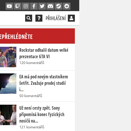
PŘIHLÁŠENÍ
EPŘEHLÉDNĚTE
Rockstar odhalil datum velké
prezentace GTA VI
120 komentářů
EA má pod novým vlastníkem
šetřit. Zvažuje prodej studií
i…
50 komentářů
Už není cesty zpět. Sony
připomíná konec fyzických
nosičů na…
121 komentářů