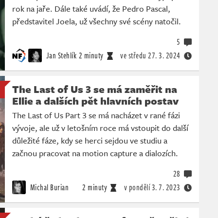
rok na jaře. Dále také uvádí, že Pedro Pascal,
představitel Joela, už všechny své scény natočil.
5
Jan Stehlík
2 minuty
ve středu
27. 3. 2024
The Last of Us 3 se má zaměřit na
Ellie a dalších pět hlavních postav
The Last of Us Part 3 se má nacházet v rané fázi
vývoje, ale už v letošním roce má vstoupit do další
důležité fáze, kdy se herci sejdou ve studiu a
začnou pracovat na motion capture a dialozích.
28
Michal Burian
2 minuty
v pondělí
3. 7. 2023