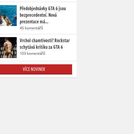
Předobjednávky GTA 6 jsou
bezprecedentní. Nová
prezentace má…
45 komentářů
Vrchol chamtivosti? Rockstar
schytává kritiku za GTA 6
103 komentářů
VÍCE NOVINEK