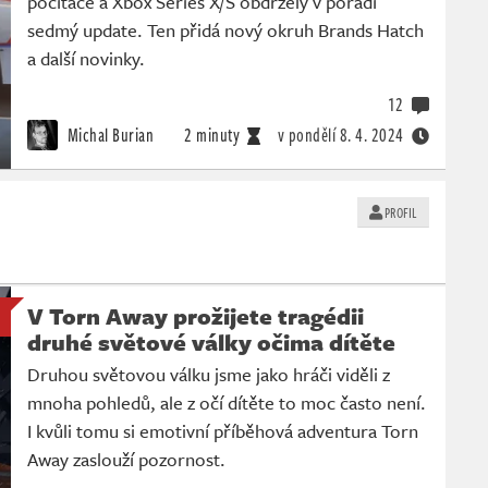
počítače a Xbox Series X/S obdržely v pořadí
sedmý update. Ten přidá nový okruh Brands Hatch
a další novinky.
12
Michal Burian
2 minuty
v pondělí
8. 4. 2024
PROFIL
V Torn Away prožijete tragédii
druhé světové války očima dítěte
Druhou světovou válku jsme jako hráči viděli z
mnoha pohledů, ale z očí dítěte to moc často není.
I kvůli tomu si emotivní příběhová adventura Torn
Away zaslouží pozornost.