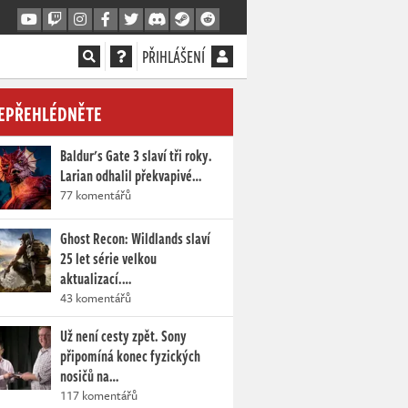
PŘIHLÁŠENÍ
EPŘEHLÉDNĚTE
Baldur's Gate 3 slaví tři roky.
Larian odhalil překvapivé…
77 komentářů
Ghost Recon: Wildlands slaví
25 let série velkou
aktualizací.…
43 komentářů
Už není cesty zpět. Sony
připomíná konec fyzických
nosičů na…
117 komentářů