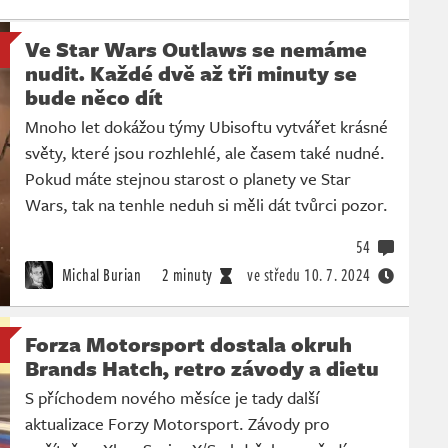
Ve Star Wars Outlaws se nemáme
nudit. Každé dvě až tři minuty se
bude něco dít
Mnoho let dokážou týmy Ubisoftu vytvářet krásné
světy, které jsou rozhlehlé, ale časem také nudné.
Pokud máte stejnou starost o planety ve Star
Wars, tak na tenhle neduh si měli dát tvůrci pozor.
54
Michal Burian
2 minuty
ve středu
10. 7. 2024
Forza Motorsport dostala okruh
Brands Hatch, retro závody a dietu
S příchodem nového měsíce je tady další
aktualizace Forzy Motorsport. Závody pro