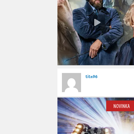
tita96
NOVINKA