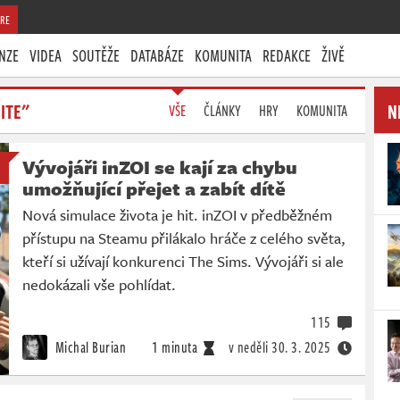
RE
NZE
VIDEA
SOUTĚŽE
DATABÁZE
KOMUNITA
REDAKCE
ŽIVĚ
ITE"
N
VŠE
ČLÁNKY
HRY
KOMUNITA
Vývojáři inZOI se kají za chybu
umožňující přejet a zabít dítě
Nová simulace života je hit. inZOI v předběžném
přístupu na Steamu přilákalo hráče z celého světa,
kteří si užívají konkurenci The Sims. Vývojáři si ale
nedokázali vše pohlídat.
115
Michal Burian
1 minuta
v neděli
30. 3. 2025