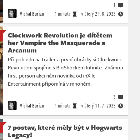
1
Michal Burian
1 minuta
v úterý
29. 8. 2023
Clockwork Revolution je dítětem
her Vampire the Masquerade a
Arcanum
Při pohledu na trailer a první obrázky si Clockwork
Revolution spojíme s BioShockem Infinite. Známou
first-person akci nám novinka od inXile
Entertainment připomíná v mnohém.
3
Michal Burian
1 minuta
v úterý
11. 7. 2023
7 postav, které měly být v Hogwarts
Legacy!