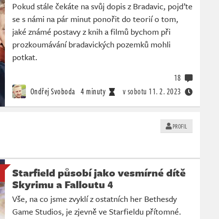
Pokud stále čekáte na svůj dopis z Bradavic, pojďte
se s námi na pár minut ponořit do teorií o tom,
jaké známé postavy z knih a filmů bychom při
prozkoumávání bradavických pozemků mohli
potkat.
18
Ondřej Svoboda
4 minuty
v sobotu
11. 2. 2023
PROFIL
Starfield působí jako vesmírné dítě
Skyrimu a Falloutu 4
Vše, na co jsme zvyklí z ostatních her Bethesdy
Game Studios, je zjevně ve Starfieldu přítomné.