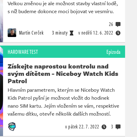
Velkou změnou je ale možnost stavby vlastní lodě,
s níž budeme dokonce moci bojovat ve vesmíru.
26
Martin Cvrček
3 minuty
v neděli
12. 6. 2022
HARDWARE TEST
Epizoda
Získejte naprostou kontrolu nad
svým dítětem - Niceboy Watch Kids
Patrol
Hlavním parametrem, kterým se Niceboy Watch
Kids Patrol pyšní je možnost vložit do hodinek
nano SIM kartu. Jejím vložením se vám, respektive
vašemu dítku, otevře několik dalších možností.
v pátek
22. 7. 2022
3