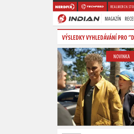
REALMERCH.STO
MAGAZÍN
RECE
VÝSLEDKY VYHLEDÁVÁNÍ PRO "D
NOVINKA