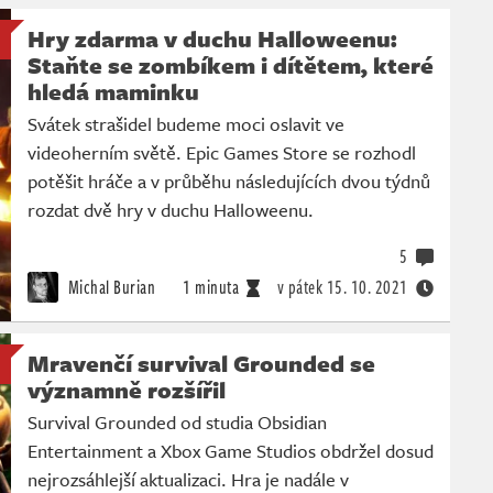
Hry zdarma v duchu Halloweenu:
Staňte se zombíkem i dítětem, které
hledá maminku
Svátek strašidel budeme moci oslavit ve
videoherním světě. Epic Games Store se rozhodl
potěšit hráče a v průběhu následujících dvou týdnů
rozdat dvě hry v duchu Halloweenu.
5
Michal Burian
1 minuta
v pátek
15. 10. 2021
Mravenčí survival Grounded se
významně rozšířil
Survival Grounded od studia Obsidian
Entertainment a Xbox Game Studios obdržel dosud
nejrozsáhlejší aktualizaci. Hra je nadále v