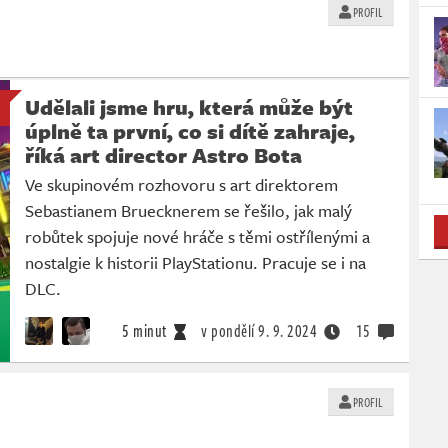
PROFIL
Udělali jsme hru, která může být
úplně ta první, co si dítě zahraje,
říká art director Astro Bota
Ve skupinovém rozhovoru s art direktorem
Sebastianem Bruecknerem se řešilo, jak malý
robůtek spojuje nové hráče s těmi ostřílenými a
nostalgie k historii PlayStationu. Pracuje se i na
DLC.
5 minut
v pondělí
9. 9. 2024
15
PROFIL