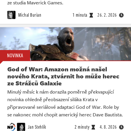
Živě
ze studia Maverick Games.
Michal Burian
1 minuta
26. 2. 2026
NOVINKA
God of War: Amazon možná našel
nového Krata, ztvárnit ho může herec
ze Strážců Galaxie
Minulý měsíc k nám dorazila poměrně překvapující
novinka ohledně přeobsazení siláka Krata v
připravované seriálové adaptaci God of War. Role by
se nakonec mohl chopit americký herec Dave Bautista.
Jan Stehlík
2 minuty
4. 8. 2026