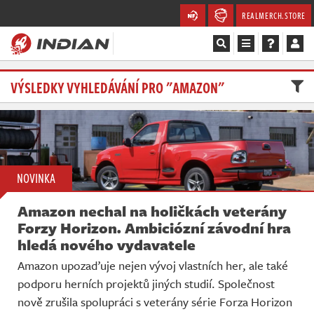
REALMERCH.STORE
Magazín
VÝSLEDKY VYHLEDÁVÁNÍ PRO "AMAZON"
Recenze
Videa
NOVINKA
Soutěže
Amazon nechal na holičkách veterány
Databáze
Forzy Horizon. Ambiciózní závodní hra
hledá nového vydavatele
Komunita
Amazon upozaďuje nejen vývoj vlastních her, ale také
podporu herních projektů jiných studií. Společnost
Redakce
nově zrušila spolupráci s veterány série Forza Horizon