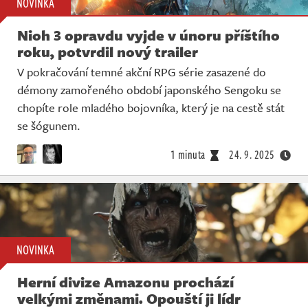
NOVINKA
Nioh 3 opravdu vyjde v únoru příštího
roku, potvrdil nový trailer
V pokračování temné akční RPG série zasazené do
démony zamořeného období japonského Sengoku se
chopíte role mladého bojovníka, který je na cestě stát
se šógunem.
1 minuta
24. 9. 2025
NOVINKA
Herní divize Amazonu prochází
velkými změnami. Opouští ji lídr