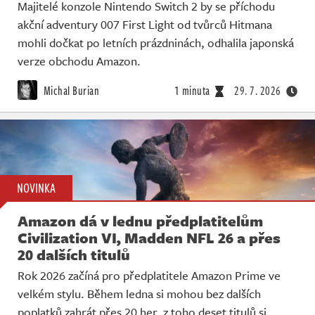
Majitelé konzole Nintendo Switch 2 by se příchodu
akční adventury 007 First Light od tvůrců Hitmana
mohli dočkat po letních prázdninách, odhalila japonská
verze obchodu Amazon.
Michal Burian
1 minuta
29. 7. 2026
NOVINKA
Amazon dá v lednu předplatitelům
Civilization VI, Madden NFL 26 a přes
20 dalších titulů
Rok 2026 začíná pro předplatitele Amazon Prime ve
velkém stylu. Během ledna si mohou bez dalších
poplatků zahrát přes 20 her, z toho deset titulů si