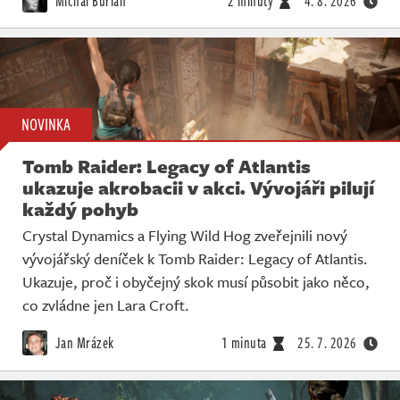
Michal Burian
2 minuty
4. 8. 2026
NOVINKA
Tomb Raider: Legacy of Atlantis
ukazuje akrobacii v akci. Vývojáři pilují
každý pohyb
Crystal Dynamics a Flying Wild Hog zveřejnili nový
vývojářský deníček k Tomb Raider: Legacy of Atlantis.
Ukazuje, proč i obyčejný skok musí působit jako něco,
co zvládne jen Lara Croft.
Jan Mrázek
1 minuta
25. 7. 2026