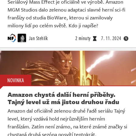
Seriálový Mass Effect je oficiálně ve výrobě. Amazon
MGM Studios dalo zelenou adaptaci slavné herní sci-fi
franšízy od studia BioWare, kterou si zamilovaly
miliony lidí po celém světě. Kdo ji napíše?
Jan Stehlík
2 minuty
7. 11. 2024
NOVINKA
Amazon chystá další herní příběhy.
Tajný level už má jistou druhou řadu
Amazon dal oficiálně zelenou druhé řadě seriálu Tajný
level, který vzdává hold nejrůznějším herním
franšízám. Zatím není známo, na které známé značky si
chystaná druhá sezóna posvítí tentokrát.