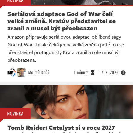
Seriálová adaptace God of War čelí
velké změně. Kratův představitel se
zranil a musel být přeobsazen
Amazon připravuje seriálovou adaptaci oblíbené ságy
God of War. Tu ale čeká jedna velká změna poté, co se
představitel protagonisty Krata zranil a role musí být
přeobsazena.
Mojmír Kočí
1 minuta
17. 7. 2026
NOVINKA
Tomb Raider: Catalyst si v roce 2027