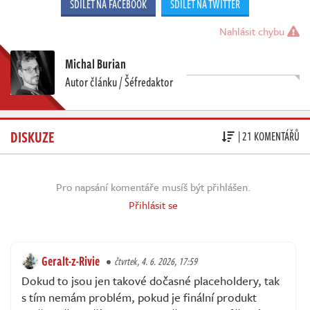
SDÍLET NA FACEBOOK
SDÍLET NA TWITTER
Nahlásit chybu
Michal Burian
Autor článku / Šéfredaktor
DISKUZE
| 21 KOMENTÁŘŮ
Pro napsání komentáře musíš být přihlášen.
Přihlásit se
Geralt-z-Rivie
čtvrtek, 4. 6. 2026, 17:59
Dokud to jsou jen takové dočasné placeholdery, tak
s tím nemám problém, pokud je finální produkt