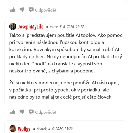
Odpovědět
JosephMyLife
pátek, 5. 6. 2026, 12:12
Takto si predstavujem použitie AI toolov. Ako pomoc
pri tvorení s následnou ľudskou kontrolou a
korekciou. Rovnakým spôsobom by sa mali robiť AI
preklady do hier. Nikdy nepodporím AI preklad ktorý
niekto len "hodí" na translate a vypustí von
neskontrolované, s chybami a podobne.
Že si niekto v modernej dobe pomôže AI nástrojmi,
v počiatku, pri prototypoch, ok v poriadku, ale
následne by to mal aj tak celé prejsť ešte človek.
Odpovědět
Wollgy
čtvrtek, 4. 6. 2026, 23:29