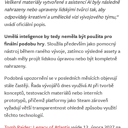
Veškeré materiály vytvořené s asistencí AI byly následně
nahrazeny nebo upraveny lidskými tvůrci tak, aby
odpovídaly kreativní a umělecké vizi vývojového týmu,“
uvádí oficiální popis.
Umělá inteligence by tedy neměla být použita pro
finální podobu hry
. Sloužila především jako pomocný
nástroj během raného vývoje, zatímco výsledné assety a
obsah měly projít lidskou úpravou nebo být kompletně
nahrazeny.
Podobná upozornění se v posledních měsících objevují
stále častěji. Řada vývojářů dnes využívá AI při tvorbě
konceptů, testovacích materiálů nebo interních
prototypů, přičemž platformy jako Steam zároveň
vyžadují větší transparentnost ohledně způsobu využití
těchto technologií.
Tomb Raider: Legacy of Atlantis
vyjde 12. února 2027 na