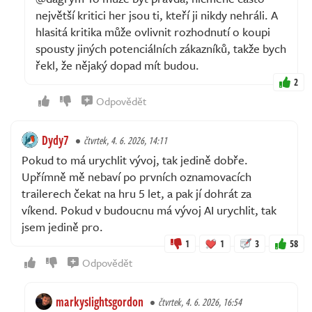
největší kritici her jsou ti, kteří ji nikdy nehráli. A
hlasitá kritika může ovlivnit rozhodnutí o koupi
spousty jiných potenciálních zákazníků, takže bych
řekl, že nějaký dopad mít budou.
2
Odpovědět
Dydy7
čtvrtek, 4. 6. 2026, 14:11
Pokud to má urychlit vývoj, tak jedině dobře.
Upřímně mě nebaví po prvních oznamovacích
trailerech čekat na hru 5 let, a pak jí dohrát za
víkend. Pokud v budoucnu má vývoj AI urychlit, tak
jsem jedině pro.
1
1
3
58
Odpovědět
markyslightsgordon
čtvrtek, 4. 6. 2026, 16:54