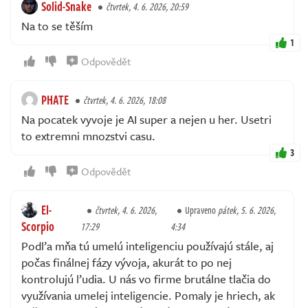
Solid-Snake
čtvrtek, 4. 6. 2026, 20:59
Na to se těším
1
Odpovědět
PHATE
čtvrtek, 4. 6. 2026, 18:08
Na pocatek vyvoje je AI super a nejen u her. Usetri
to extremni mnozstvi casu.
3
Odpovědět
El-
čtvrtek, 4. 6. 2026,
Upraveno
pátek, 5. 6. 2026,
Scorpio
17:29
4:34
Podľa mňa tú umelú inteligenciu používajú stále, aj
počas finálnej fázy vývoja, akurát to po nej
kontrolujú ľudia. U nás vo firme brutálne tlačia do
využívania umelej inteligencie. Pomaly je hriech, ak