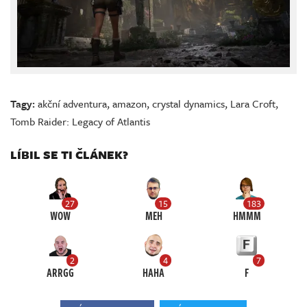
Tagy:
akční adventura
,
amazon
,
crystal dynamics
,
Lara Croft
,
Tomb Raider: Legacy of Atlantis
LÍBIL SE TI ČLÁNEK?
27
15
183
WOW
MEH
HMMM
2
4
7
ARRGG
HAHA
F