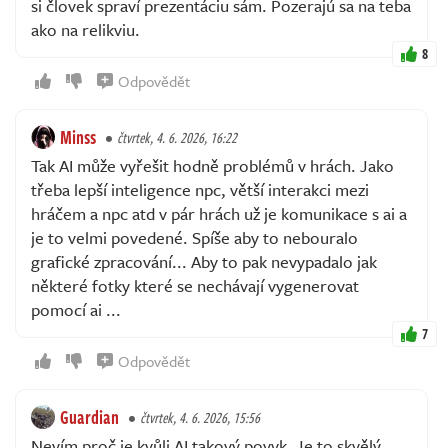
si človek spraví prezentáciu sám. Pozerajú sa na teba
ako na relikviu.
8
Odpovědět
Minss
čtvrtek, 4. 6. 2026, 16:22
Tak AI může vyřešit hodně problémů v hrách. Jako
třeba lepší inteligence npc, větší interakci mezi
hráčem a npc atd v pár hrách už je komunikace s ai a
je to velmi povedené. Spíše aby to nebouralo
grafické zpracování... Aby to pak nevypadalo jak
některé fotky které se nechávají vygenerovat
pomocí ai ...
7
Odpovědět
Guardian
čtvrtek, 4. 6. 2026, 15:56
Nevím proč je kvůli AI takový povyk. Je to skvělý