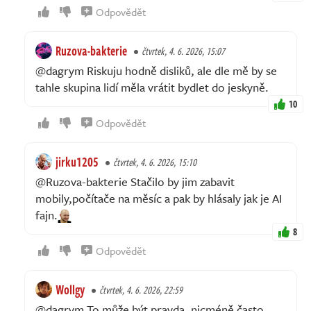
Odpovědět
Ruzova-bakterie
čtvrtek, 4. 6. 2026, 15:07
@dagrym Riskuju hodně disliků, ale dle mě by se
tahle skupina lidí měla vrátit bydlet do jeskyně.
10
Odpovědět
jirku1205
čtvrtek, 4. 6. 2026, 15:10
@Ruzova-bakterie Stačilo by jim zabavit
mobily,počítače na měsíc a pak by hlásaly jak je AI
fajn.
8
Odpovědět
Wollgy
čtvrtek, 4. 6. 2026, 22:59
@dagrym To může být pravda, nicméně často