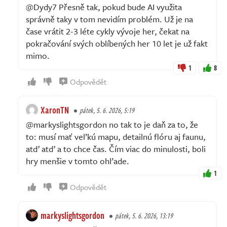
@Dydy7 Přesně tak, pokud bude AI využita
správně taky v tom nevidím problém. Už je na
čase vrátit 2-3 léte cykly vývoje her, čekat na
pokračování svých oblíbených her 10 let je už fakt
mimo.
1
8
Odpovědět
XaronTN
pátek, 5. 6. 2026, 5:19
@markyslightsgordon no tak to je daň za to, že
to: musí mať veľkú mapu, detailnú flóru aj faunu,
atď atď a to chce čas. Čím viac do minulosti, boli
hry menšie v tomto ohľade.
1
Odpovědět
markyslightsgordon
pátek, 5. 6. 2026, 13:19