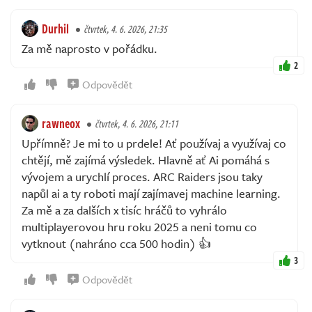
Durhil
čtvrtek, 4. 6. 2026, 21:35
Za mě naprosto v pořádku.
2
Odpovědět
rawneox
čtvrtek, 4. 6. 2026, 21:11
Upřímně? Je mi to u prdele! Ať používaj a využívaj co
chtějí, mě zajímá výsledek. Hlavně ať Ai pomáhá s
vývojem a urychlí proces. ARC Raiders jsou taky
napůl ai a ty roboti mají zajímavej machine learning.
Za mě a za dalších x tisíc hráčů to vyhrálo
multiplayerovou hru roku 2025 a neni tomu co
vytknout (nahráno cca 500 hodin) 👍
3
Odpovědět