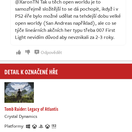
@XaronTN Tak u těch open worldu je to
samozřejmě složitější to se dá pochopit, ikdyž i v
PS2 éře bylo možné udělat na tehdejší dobu velké
open worldy (San Andreas například), ale co se
týče lineárních akčních her typu třeba 007 First
Light nevidím důvod aby nevznikali za 2-3 roky.
Odpovědět
DETAIL K OZNAČENÉ HŘE
Tomb Raider: Legacy of Atlantis
Crystal Dynamics
Platformy: