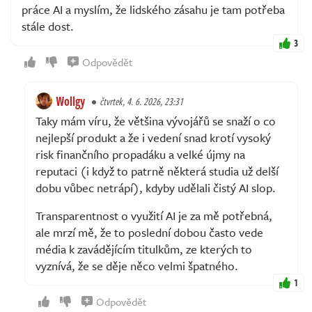
práce AI a myslím, že lidského zásahu je tam potřeba
stále dost.
3
Odpovědět
Wollgy
čtvrtek, 4. 6. 2026, 23:31
Taky mám víru, že většina vývojářů se snaží o co
nejlepší produkt a že i vedení snad krotí vysoký
risk finančního propadáku a velké újmy na
reputaci (i když to patrně některá studia už delší
dobu vůbec netrápí), kdyby udělali čistý AI slop.
Transparentnost o využití AI je za mě potřebná,
ale mrzí mě, že to poslední dobou často vede
média k zavádějícím titulkům, ze kterých to
vyznívá, že se děje něco velmi špatného.
1
Odpovědět