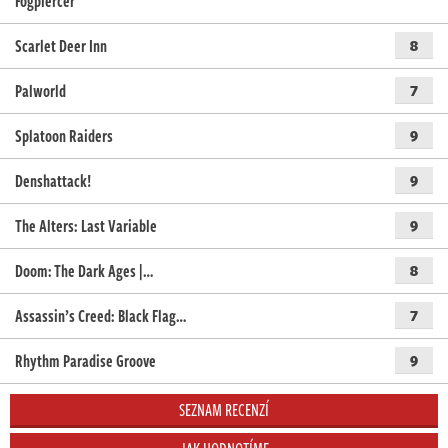
Fogpiercer
Scarlet Deer Inn
8
Palworld
7
Splatoon Raiders
9
Denshattack!
9
The Alters: Last Variable
9
Doom: The Dark Ages |…
8
Assassin’s Creed: Black Flag…
7
Rhythm Paradise Groove
9
SEZNAM RECENZÍ