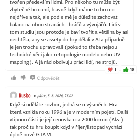
tvořen především lidmi. Pro někoho tu může být
zbytečné hrocení, hlavně když máme tu hru co
nejdříve a tak, ale podle mě je důležité zachovat
balanc na obou stranách - hráčů a vývojářů. Lidi v
tom studiu jsou protože je baví tvořit a většina by asi
nechtěla, aby se assety do hry dělali v AI a případně
je jen trochu upravovali (pokud to třeba nejsou
technické věci jako retopologie modelu nebo UV
mapping). A já rád obdivuju práci lidí, ne strojů.
1
10
Odpovědět
Rusko
pátek, 5. 6. 2026, 13:02
Když si uděláte rozbor, jedná se o výsměch. Hra
která vznikla roku 1996 a je v moderním pojetí. Další
vtipnou části je její cenovka cca 2000 korun (Alza)
tak proč tu hru koupit když v říjen/listopad vychází
úplně nové GTA VI.