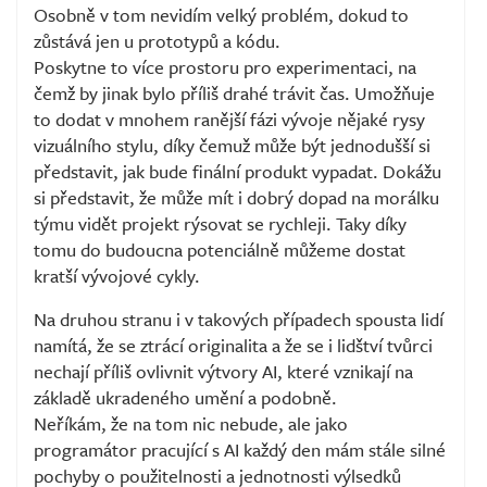
Osobně v tom nevidím velký problém, dokud to
zůstává jen u prototypů a kódu.
Poskytne to více prostoru pro experimentaci, na
čemž by jinak bylo příliš drahé trávit čas. Umožňuje
to dodat v mnohem ranější fázi vývoje nějaké rysy
vizuálního stylu, díky čemuž může být jednodušší si
představit, jak bude finální produkt vypadat. Dokážu
si představit, že může mít i dobrý dopad na morálku
týmu vidět projekt rýsovat se rychleji. Taky díky
tomu do budoucna potenciálně můžeme dostat
kratší vývojové cykly.
Na druhou stranu i v takových případech spousta lidí
namítá, že se ztrácí originalita a že se i lidštví tvůrci
nechají příliš ovlivnit výtvory AI, které vznikají na
základě ukradeného umění a podobně.
Neříkám, že na tom nic nebude, ale jako
programátor pracující s AI každý den mám stále silné
pochyby o použitelnosti a jednotnosti výlsedků