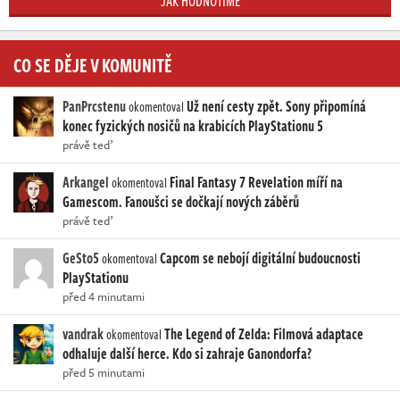
JAK HODNOTÍME
CO SE DĚJE V KOMUNITĚ
PanPrcstenu
Už není cesty zpět. Sony připomíná
okomentoval
konec fyzických nosičů na krabicích PlayStationu 5
právě teď
Arkangel
Final Fantasy 7 Revelation míří na
okomentoval
Gamescom. Fanoušci se dočkají nových záběrů
právě teď
GeSto5
Capcom se nebojí digitální budoucnosti
okomentoval
PlayStationu
před 4 minutami
vandrak
The Legend of Zelda: Filmová adaptace
okomentoval
odhaluje další herce. Kdo si zahraje Ganondorfa?
před 5 minutami