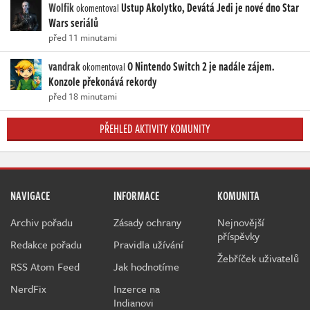
Wolfik
Ustup Akolytko, Devátá Jedi je nové dno Star
okomentoval
Wars seriálů
před 11 minutami
vandrak
O Nintendo Switch 2 je nadále zájem.
okomentoval
Konzole překonává rekordy
před 18 minutami
PŘEHLED AKTIVITY KOMUNITY
NAVIGACE
INFORMACE
KOMUNITA
Archiv pořadu
Zásady ochrany
Nejnovější
příspěvky
Redakce pořadu
Pravidla užívání
Žebříček uživatelů
RSS Atom Feed
Jak hodnotíme
NerdFix
Inzerce na
Indianovi