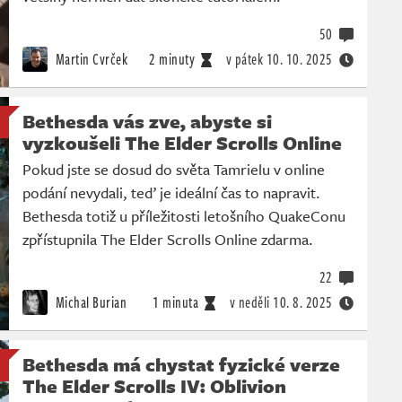
50
Martin Cvrček
2 minuty
v pátek
10. 10. 2025
Bethesda vás zve, abyste si
vyzkoušeli The Elder Scrolls Online
Pokud jste se dosud do světa Tamrielu v online
podání nevydali, teď je ideální čas to napravit.
Bethesda totiž u příležitosti letošního QuakeConu
zpřístupnila The Elder Scrolls Online zdarma.
22
Michal Burian
1 minuta
v neděli
10. 8. 2025
Bethesda má chystat fyzické verze
The Elder Scrolls IV: Oblivion