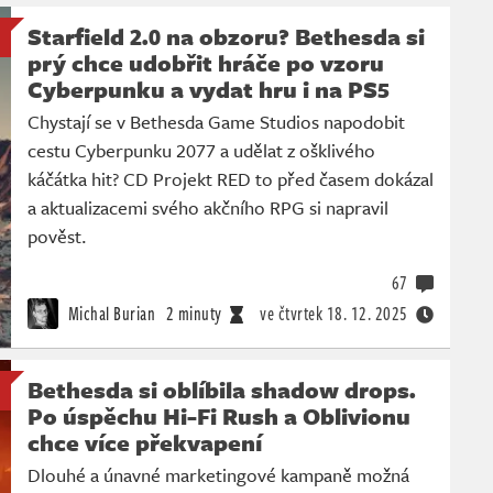
Starfield 2.0 na obzoru? Bethesda si
prý chce udobřit hráče po vzoru
Cyberpunku a vydat hru i na PS5
Chystají se v Bethesda Game Studios napodobit
cestu Cyberpunku 2077 a udělat z ošklivého
káčátka hit? CD Projekt RED to před časem dokázal
a aktualizacemi svého akčního RPG si napravil
pověst.
67
Michal Burian
2 minuty
ve čtvrtek
18. 12. 2025
Bethesda si oblíbila shadow drops.
Po úspěchu Hi-Fi Rush a Oblivionu
chce více překvapení
Dlouhé a únavné marketingové kampaně možná