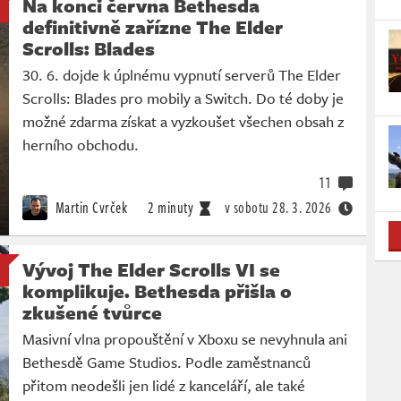
Na konci června Bethesda
definitivně zařízne The Elder
Scrolls: Blades
30. 6. dojde k úplnému vypnutí serverů The Elder
Scrolls: Blades pro mobily a Switch. Do té doby je
možné zdarma získat a vyzkoušet všechen obsah z
herního obchodu.
11
Martin Cvrček
2 minuty
v sobotu
28. 3. 2026
Vývoj The Elder Scrolls VI se
komplikuje. Bethesda přišla o
zkušené tvůrce
Masivní vlna propouštění v Xboxu se nevyhnula ani
Bethesdě Game Studios. Podle zaměstnanců
přitom neodešli jen lidé z kanceláří, ale také