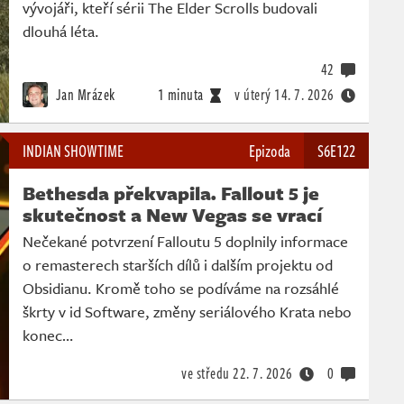
vývojáři, kteří sérii The Elder Scrolls budovali
dlouhá léta.
42
Jan Mrázek
1 minuta
v úterý
14. 7. 2026
INDIAN SHOWTIME
Epizoda
S6E122
Bethesda překvapila. Fallout 5 je
skutečnost a New Vegas se vrací
Nečekané potvrzení Falloutu 5 doplnily informace
o remasterech starších dílů i dalším projektu od
Obsidianu. Kromě toho se podíváme na rozsáhlé
škrty v id Software, změny seriálového Krata nebo
konec…
ve středu
22. 7. 2026
0