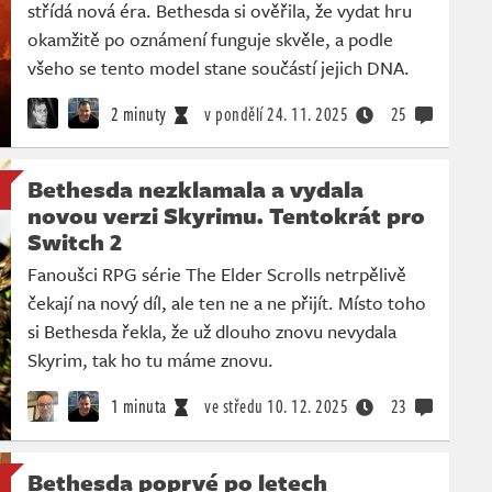
střídá nová éra. Bethesda si ověřila, že vydat hru
okamžitě po oznámení funguje skvěle, a podle
všeho se tento model stane součástí jejich DNA.
2 minuty
v pondělí
24. 11. 2025
25
Bethesda nezklamala a vydala
novou verzi Skyrimu. Tentokrát pro
Switch 2
Fanoušci RPG série The Elder Scrolls netrpělivě
čekají na nový díl, ale ten ne a ne přijít. Místo toho
si Bethesda řekla, že už dlouho znovu nevydala
Skyrim, tak ho tu máme znovu.
1 minuta
ve středu
10. 12. 2025
23
Bethesda poprvé po letech