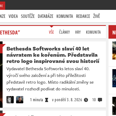
RE
NZE
VIDEA
SOUTĚŽE
DATABÁZE
KOMUNITA
REDAKCE
ŽIVĚ
BETHESDA"
N
VŠE
ČLÁNKY
HRY
KOMUNITA
Bethesda Softworks slaví 40 let
návratem ke kořenům. Představila
retro logo inspirované svou historií
Vydavatel Bethesda Softworks letos slaví 40.
výročí svého založení a při této příležitosti
představil retro logo. Místo radikální změny se
vydavatel rozhodl podívat do minulosti.
1 minuta
v pondělí
3. 8. 2026
10