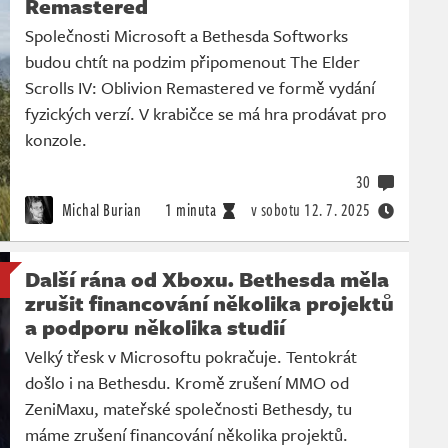
Remastered
Společnosti Microsoft a Bethesda Softworks
budou chtít na podzim připomenout The Elder
Scrolls IV: Oblivion Remastered ve formě vydání
fyzických verzí. V krabičce se má hra prodávat pro
konzole.
30
Michal Burian
1 minuta
v sobotu
12. 7. 2025
Další rána od Xboxu. Bethesda měla
zrušit financování několika projektů
a podporu několika studií
Velký třesk v Microsoftu pokračuje. Tentokrát
došlo i na Bethesdu. Kromě zrušení MMO od
ZeniMaxu, mateřské společnosti Bethesdy, tu
máme zrušení financování několika projektů.