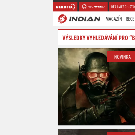
REALMERCH.STO
MAGAZÍN
RECE
VÝSLEDKY VYHLEDÁVÁNÍ PRO "
NOVINKA