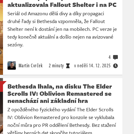
aktualizovala Fallout Shelter i na PC
Seriál od Amazonu dělá divy a díky propagaci
druhé řady si Bethesda vzpomněla, že Fallout
Shelter není k dostání jen na mobilech. PC verze je
tedy konečně aktuální a došlo nejen na avizované
sezóny.
4
Martin Cvrček
2 minuty
v neděli
14. 12. 2025
Bethesda lhala, na disku The Elder
Scrolls IV: Oblivion Remastered se
nenachází ani základní hra
Z opožděného fyzického vydání The Elder Scrolls
IV: Oblivion Remastered pro konzole se vyklubala
noční můra pro PR oddělení Bethesdy. Bez stažení
většiny herních dat skončíte tutoriálem.