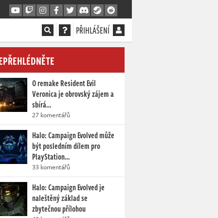
PŘIHLÁŠENÍ
EPŘEHLÉDNĚTE
O remake Resident Evil
Veronica je obrovský zájem a
sbírá…
27 komentářů
Halo: Campaign Evolved může
být posledním dílem pro
PlayStation…
33 komentářů
Halo: Campaign Evolved je
naleštěný základ se
zbytečnou přílohou