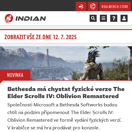
REALMERCH.STORE
Magazín
ZOBRAZIT VŠE ZE DNE 12. 7. 2025
Recenze
Videa
NOVINKA
Soutěže
Bethesda má chystat fyzické verze The
Databáze
Elder Scrolls IV: Oblivion Remastered
Společnosti Microsoft a Bethesda Softworks budou
Komunita
chtít na podzim připomenout The Elder Scrolls IV:
Oblivion Remastered ve formě vydání fyzických verzí.
Redakce
V krabičce se má hra prodávat pro konzole.