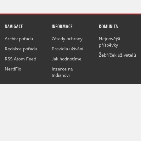
NAVIGACE
INFORMACE
KOMUNITA
Archiv pořadu
Zásady ochrany
Nejnovější
příspěvky
Redakce pořadu
Pravidla užívání
Žebříček uživatelů
RSS Atom Feed
Jak hodnotíme
NerdFix
Inzerce na
Indianovi
Indian je herní projekt sdružující hráče a hráčky všeho věku
kolem témat o počítačových a konzolových hrách.
Při poskytování služeb nám pomáhají soubory cookie.
Používáním webu vyjadřujete souhlas.
MediaRealms s.r.o.
© 2026
IWS 4.234 - m07d03 | IN | 24 ms |