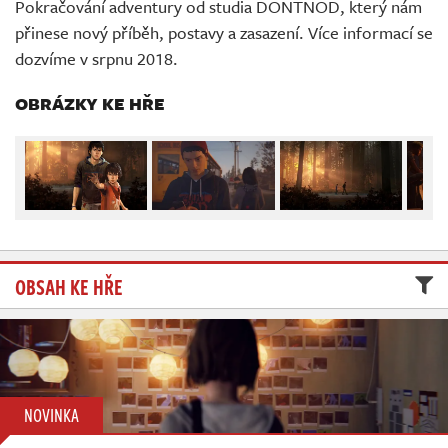
Pokračování adventury od studia DONTNOD, který nám
Živě
přinese nový příběh, postavy a zasazení. Více informací se
dozvíme v srpnu 2018.
OBRÁZKY KE HŘE
OBSAH KE HŘE
NOVINKA