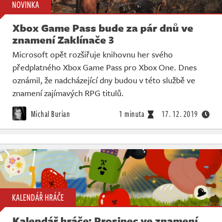
NOVINKA
Xbox Game Pass bude za pár dnů ve
znamení Zaklínače 3
Microsoft opět rozšiřuje knihovnu her svého
předplatného Xbox Game Pass pro Xbox One. Dnes
oznámil, že nadcházející dny budou v této službě ve
znamení zajímavých RPG titulů.
Michal Burian
1 minuta
17. 12. 2019
KALENDÁŘ HRÁČE
Kalendář hráče: Prosinec ve znamení