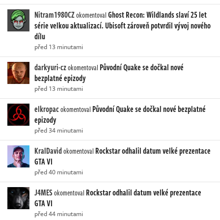
Nitram1980CZ
Ghost Recon: Wildlands slaví 25 let
okomentoval
série velkou aktualizací. Ubisoft zároveň potvrdil vývoj nového
dílu
před 13 minutami
darkyuri-cz
Původní Quake se dočkal nové
okomentoval
bezplatné epizody
před 13 minutami
elkropac
Původní Quake se dočkal nové bezplatné
okomentoval
epizody
před 34 minutami
KralDavid
Rockstar odhalil datum velké prezentace
okomentoval
GTA VI
před 40 minutami
J4MES
Rockstar odhalil datum velké prezentace
okomentoval
GTA VI
před 44 minutami