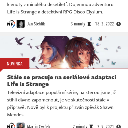
klenoty z minulého desetiletí. Dojemnou adventuru
Life is Strange a detektivní RPG Disco Elysium.
Jan Stehlík
3 minuty
18. 2. 2022
NOVINKA
Stále se pracuje na seriálové adaptaci
Life is Strange
Televizní adaptace populární série, na kterou jsme již
stihli dávno zapomenout, je ve skutečnosti stále v
přípravě. Nově byl k projektu přizván zpěvák Shawn
Mendes.
Martin Cvrček
2 minuty
3. 9. 2021