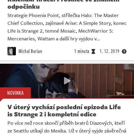
odpočinku
Strategie Phoenix Point, střílečka Halo: The Master
Chief Collection, zajímavé Arise: A Simple Story, konec
Life is Strange 2, temné Mosaic, MechWarrior 5:
Mercenaries, Wattam a další hry vyjdou v…
Michal Burian
1 minuta
1. 12. 2019
NOVINKA
V úterý vychází poslední epizoda Life
is Strange 2 i kompletní edice
Po více než roce skončí příběh bratrů Diazových, kteří
ze Seattlu utíkají do Mexika. Už v úterý vyjde závěrečná