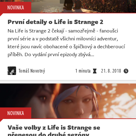
NOVINKA
První detaily o Life is Strange 2
Na Life is Strange 2 čekají - samozřejmě - fanoušci
první série a v podstatě všichni milovníci adventur,
které jsou navíc obohacené o špičkový a dechberoucí
příběh. Do vydání první epizody zbývá…
Tomáš Novotný
1 minuta
21. 8. 2018
NOVINKA
Vaše volby z Life is Strange se
přenesou do druhé sezóny