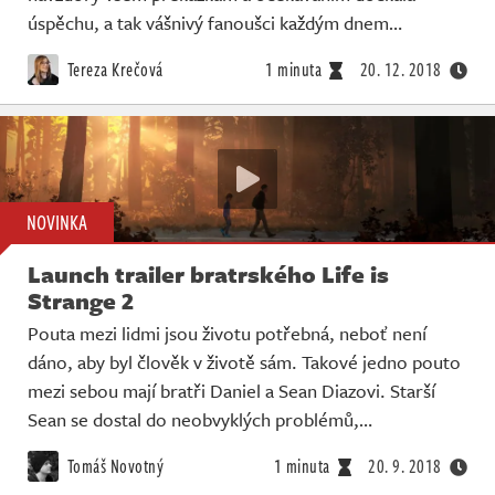
úspěchu, a tak vášnivý fanoušci každým dnem…
Tereza Krečová
1 minuta
20. 12. 2018
NOVINKA
Launch trailer bratrského Life is
Strange 2
Pouta mezi lidmi jsou životu potřebná, neboť není
dáno, aby byl člověk v životě sám. Takové jedno pouto
mezi sebou mají bratři Daniel a Sean Diazovi. Starší
Sean se dostal do neobvyklých problémů,…
Tomáš Novotný
1 minuta
20. 9. 2018