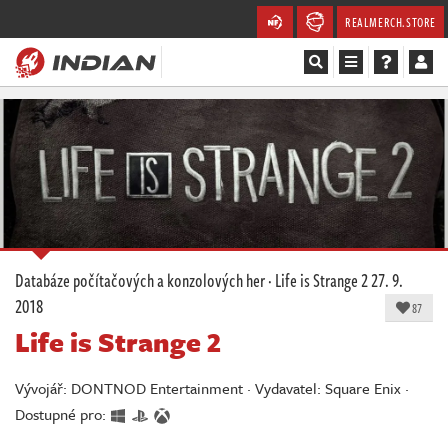
REALMERCH.STORE
Magazín
Recenze
Videa
Soutěže
Databáze počítačových a konzolových her
·
Life is Strange 2
27. 9.
2018
Databáze
87
Life is Strange 2
Komunita
Vývojář: DONTNOD Entertainment · Vydavatel: Square Enix ·
Redakce
Dostupné pro: