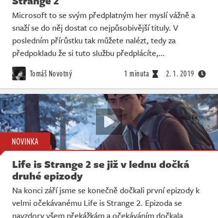
Strange 2
Microsoft to se svým předplatným her myslí vážně a
snaží se do něj dostat co nejpůsobivější tituly. V
posledním přírůstku tak můžete nalézt, tedy za
předpokladu že si tuto službu předplácíte,…
Tomáš Novotný
1 minuta
2. 1. 2019
NOVINKA
Life is Strange 2 se již v lednu dočká
druhé epizody
Na konci září jsme se konečně dočkali první epizody k
velmi očekávanému Life is Strange 2. Epizoda se
navzdory všem překážkám a očekáváním dočkala