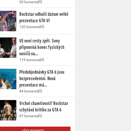
50 komentářů
Rockstar odhalil datum velké
prezentace GTA VI
120 komentářů
Už není cesty zpět. Sony
připomíná konec fyzických
nosičů na…
119 komentářů
Předobjednávky GTA 6 jsou
bezprecedentní. Nová
prezentace má…
44 komentářů
Vrchol chamtivosti? Rockstar
schytává kritiku za GTA 6
97 komentářů