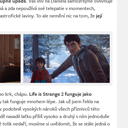
tupně upadá
. Váš vliv na Daniela samozřejmě ovlivňuje
chá a zda nepoužívá své telepatie v momentech,
astrofické laviny. To ale nemění nic na tom, že
její
po krk, chápu.
Life is Strange 2 funguje jako
 tak funguje mnohem lépe. Jak už jsem řekla na
 v podobně vysokých nároků všech příznivců této
díl nasadil laťku příliš vysoko a druhý s ním jednoduše
 2 tolik nedaří, musíme si uvědomit, že se stále jedná o