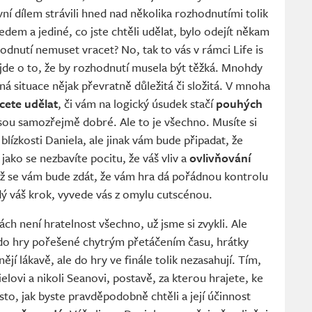
ní dílem strávili hned nad několika rozhodnutími tolik
dem a jediné, co jste chtěli udělat, bylo odejít někam
odnutí nemuset vracet? No, tak to vás v rámci Life is
ejde o to, že by rozhodnutí musela být těžká. Mnohdy
ná situace nějak převratně důležitá či složitá. V mnoha
cete udělat
, či vám na logický úsudek stačí
pouhých
sou samozřejmě dobré. Ale to je všechno. Musíte si
 blízkosti Daniela, ale jinak vám bude připadat, že
jako se nezbavíte pocitu, že váš vliv a
ovlivňování
už se vám bude zdát, že vám hra dá pořádnou kontrolu
ždý váš krok, vyvede vás z omylu cutscénou.
ch není hratelnost všechno, už jsme si zvykli. Ale
 do hry pořešené chytrým přetáčením času, hrátky
jí lákavě, ale do hry ve finále tolik nezasahují. Tím,
elovi a nikoli Seanovi, postavě, za kterou hrajete, ke
to, jak byste pravděpodobně chtěli a její účinnost