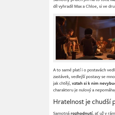
díl vyhradil Max a Chloe, si ve 
A to samé platí i o postavách vedl
zastávek, vedlejší postavy se mn
jak chtějí,
vztah si k nim nevybu
charakteru je nulový a nepomáhaj
Hratelnost je chudší 
Samotná
rozhodnutí
, ať už v rá