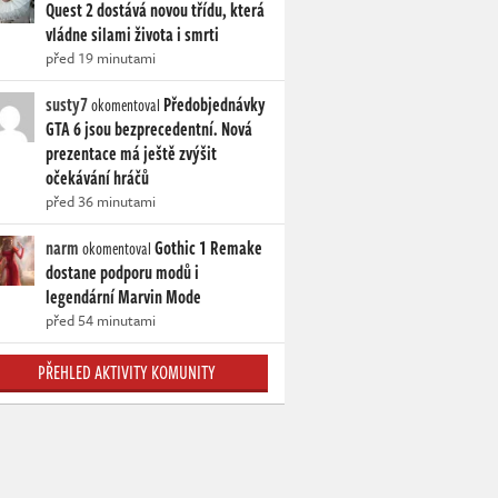
Quest 2 dostává novou třídu, která
vládne silami života i smrti
před 19 minutami
susty7
Předobjednávky
okomentoval
GTA 6 jsou bezprecedentní. Nová
prezentace má ještě zvýšit
očekávání hráčů
před 36 minutami
narm
Gothic 1 Remake
okomentoval
dostane podporu modů i
legendární Marvin Mode
před 54 minutami
PŘEHLED AKTIVITY KOMUNITY