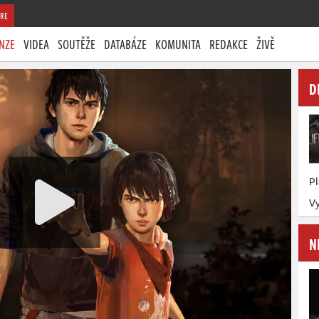
RE
NZE
VIDEA
SOUTĚŽE
DATABÁZE
KOMUNITA
REDAKCE
ŽIVĚ
D
P
Vy
N