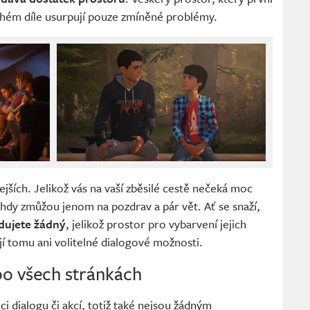
druhém díle usurpují pouze zmíněné problémy.
ejších. Jelikož vás na vaší zběsilé cestě nečeká moc
ohdy zmůžou jenom na pozdrav a pár vět. Ať se snaží,
dujete žádný
, jelikož prostor pro vybarvení jejich
í tomu ani volitelné dialogové možnosti.
po všech stránkách
mci dialogu či akcí, totiž také nejsou žádným