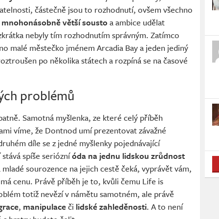
ratelnosti, částečně jsou to rozhodnutí, ovšem všechno
i
mnohonásobně větší sousto
a ambice udělat
, zkrátka nebyly tím rozhodnutím správným. Zatímco
dno malé městečko jménem Arcadia Bay a jeden jediný
roztroušen po několika státech a rozpíná se na časové
ských problémů
atně. Samotná myšlenka, ze které celý příběh
 sami víme, že Dontnod umí prezentovat závažné
ruhém díle se z jedné myšlenky pojednávající
 stává spíše seriózní
óda na jednu lidskou zrůdnost
 mladé sourozence na jejich cestě čeká, vyprávět vám,
emá cenu. Právě příběh je to, kvůli čemu Life is
oblém totiž nevězí v námětu samotném, ale právě
grace
,
manipulace
či
lidské zahleděnosti
. A to není