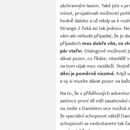
záchranným lasem. Také jste v prv
minut, propalovali možnosti pohle
hodně daleko a už nikdy se k rozh
Strange 2 čeká asi tak jednou. N
vám ale nebude připadat, že je da
případech
moc dobře víte, co ch
pár vteřin
. Dialogové možnosti j
dávat pozor, co říkáte, obzvlášť v
na tom nijak moc nezáleží. Stejně 
dění je poměrně nicotné
. Když 
a vy si musíte dávat pozor na ka
Na to, že v příběhových adventurá
zatímco první díl měl zasahování
na Jedie s Danielem sice možná zně
že speciální schopnost náleží Dani
schopnosti se nedostanete tak čas