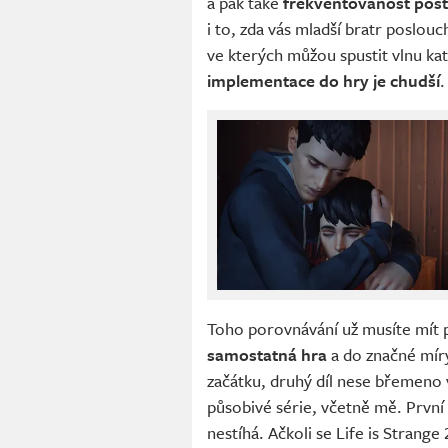
a pak také
frekventovanost pos
i to, zda vás mladší bratr poslou
ve kterých můžou spustit vlnu kat
implementace do hry je chudší
.
Toho porovnávání už musíte mít 
samostatná hra
a do značné míry
začátku, druhý díl nese břemeno
působivé série, včetně mě. První 
nestíhá. Ačkoli se Life is Strange