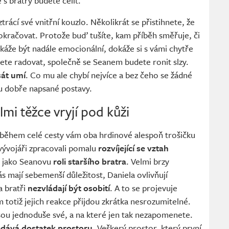
s bratry budete čelit.
trácí své vnitřní kouzlo. Několikrát se přistihnete, že
kračovat. Protože buď tušíte, kam příběh směřuje, či
káže být nadále emocionální, dokáže si s vámi chytře
ete radovat, společně se Seanem budete ronit slzy.
sát umí
. Co mu ale chybí nejvíce a bez čeho se žádné
u dobře napsané postavy.
lmi těžce vryjí pod kůži
a během celé cesty vám oba hrdinové alespoň trošičku
 vývojáři zpracovali pomalu
rozvíjející se vztah
ně jako Seanovu
roli staršího bratra
. Velmi brzy
ás mají sebemenší důležitost, Daniela ovlivňují
a bratři
nezvládají být osobití
. A to se projevuje
m totiž jejich reakce přijdou zkrátka nesrozumitelné.
jsou jednoduše své, a na které jen tak nezapomenete.
dává dostatek prostoru
. Veškerý prostor, který první