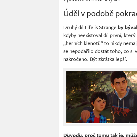
Úděl v podobě pokra
Druhý díl Life is Strange
by býva
kdyby neexistoval díl první, kter
„herních klenotů“ to nikdy nemaj
se nepodařilo dostát toho, co si 
nakročeno. Být zkrátka lepší.
Důvodů, proč tomu tak je, může