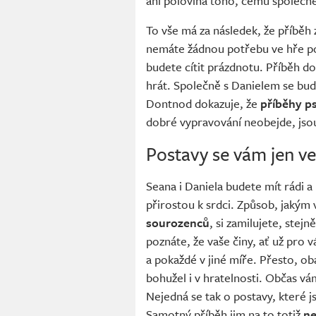
ani polovina toho, čemu společně 
To vše má za následek, že příběh z
nemáte žádnou potřebu ve hře po
budete cítit prázdnotu. Příběh do
hrát. Společně s Danielem se bud
Dontnod dokazuje, že
příběhy p
dobré vypravování neobejde, jso
Postavy se vám jen ve
Seana i Daniela budete mít rádi 
přirostou k srdci. Způsob, jakým
sourozenců
, si zamilujete, stej
poznáte, že vaše činy, ať už pro v
a pokaždé v jiné míře. Přesto, ob
bohužel i v hratelnosti. Občas vá
Nejedná se tak o postavy, které 
Samotný příběh jim na to totiž
ne