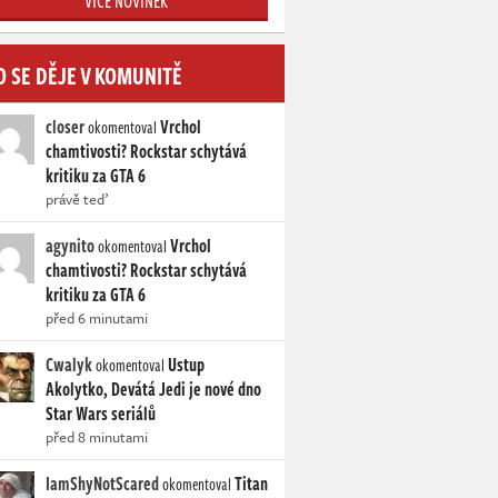
VÍCE NOVINEK
O SE DĚJE V KOMUNITĚ
closer
Vrchol
okomentoval
chamtivosti? Rockstar schytává
kritiku za GTA 6
právě teď
agynito
Vrchol
okomentoval
chamtivosti? Rockstar schytává
kritiku za GTA 6
před 6 minutami
Cwalyk
Ustup
okomentoval
Akolytko, Devátá Jedi je nové dno
Star Wars seriálů
před 8 minutami
IamShyNotScared
Titan
okomentoval