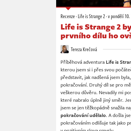
Recenze
·
Life is Strange 2
·
v pondělí
10. 
Life is Strange 2 
prvního dílu ho o
Tereza Krečová
Příběhová adventura
Life is Str
kterou jsem si i přes svou počáte
představit, jak nadšená jsem byla
pokračování. Druhý díl se pro mě 
veškerou důvěru. Nevadily mi post
které nabralo úplně jiný směr. J
jsem se jen těžkopádně snažila naj
pokračování udělalo
. A došla j
pokračováním odlišuje tak jako pr
v pozitivním slova smyslu.