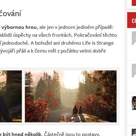
čování
C
l výbornou hrou
, ale jen v jednom jediném případě:
ý sklidil úspěchy na všech frontách. Pokračování těchto
í jednoduché. A bohužel ani druhému Life is Strange
vývojáři přáli a k čemu měl z počátku velmi dobře
 být hned několik
. Částečně jsou to postavy,