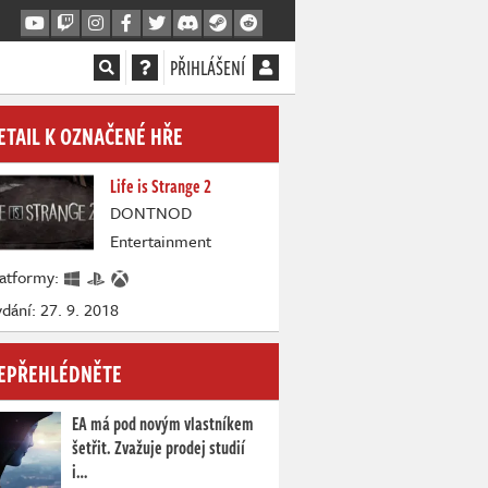
PŘIHLÁŠENÍ
ETAIL K OZNAČENÉ HŘE
Life is Strange 2
DONTNOD
Entertainment
latformy:
dání: 27. 9. 2018
EPŘEHLÉDNĚTE
EA má pod novým vlastníkem
šetřit. Zvažuje prodej studií
i…