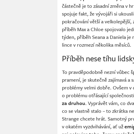
částečně je to zásadní změna v h
spojuje fakt, že vývojáři si ukousl
pokračování větší a velkolepější
příběh Max a Chloe spojovalo je
týden, příběh Seana a Daniela je 
lince v rozmezí několika měsíců.
Příběh nese tíhu lid
To pravděpodobně nezní vůbec šp
pramení, je skutečně zajímavá a
problémy velmi dobře. Ovšem v d
o problému otřásající společností
za druhou
. Vyprávět vám, co dva
co se vlastně stalo – to zkrátka n
Strange chcete hrát. Samotný pr
v okatém vyzdvihávání, ať už
emi