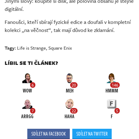
Jinými slovy: koupíte si disk, ale polovina obsahu je stejně
digitální.
Fanoušci, kteří sbírají fyzické edice a doufali v kompletní
kolekci „na věčnost“, tak mají důvod ke zklamání.
Tagy:
Life is Strange
,
Square Enix
LÍBIL SE TI ČLÁNEK?
6
20
146
WOW
MEH
HMMM
7
22
5
ARRGG
HAHA
F
SDÍLET NA FACEBOOK
SDÍLET NA TWITTER