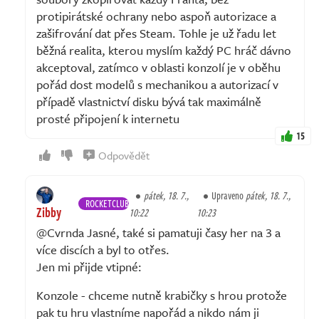
protipirátské ochrany nebo aspoň autorizace a
zašifrování dat přes Steam. Tohle je už řadu let
běžná realita, kterou myslím každý PC hráč dávno
akceptoval, zatímco v oblasti konzolí je v oběhu
pořád dost modelů s mechanikou a autorizací v
případě vlastnictví disku bývá tak maximálně
prosté připojení k internetu
15
Odpovědět
pátek, 18. 7.,
Upraveno
pátek, 18. 7.,
ROCKETCLUB
Zibby
10:22
10:23
@Cvrnda Jasné, také si pamatuji časy her na 3 a
více discích a byl to otřes.
Jen mi přijde vtipné:
Konzole - chceme nutně krabičky s hrou protože
pak tu hru vlastníme napořád a nikdo nám ji