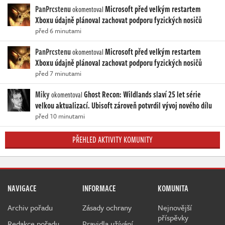
PanPrcstenu
Microsoft před velkým restartem
okomentoval
Xboxu údajně plánoval zachovat podporu fyzických nosičů
před 6 minutami
PanPrcstenu
Microsoft před velkým restartem
okomentoval
Xboxu údajně plánoval zachovat podporu fyzických nosičů
před 7 minutami
Miky
Ghost Recon: Wildlands slaví 25 let série
okomentoval
velkou aktualizací. Ubisoft zároveň potvrdil vývoj nového dílu
před 10 minutami
PŘEHLED AKTIVITY KOMUNITY
NAVIGACE
INFORMACE
KOMUNITA
Archiv pořadu
Zásady ochrany
Nejnovější
příspěvky
Redakce pořadu
Pravidla užívání