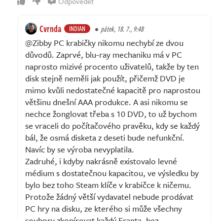
Odpovědět
Cvrnda
INDIAN
pátek, 18. 7., 9:48
@Zibby PC krabičky nikomu nechybí ze dvou
důvodů. Zaprvé, blu-ray mechaniku má v PC
naprosto mizivé procento uživatelů, takže by ten
disk stejně neměli jak použít, přičemž DVD je
mimo kvůli nedostatečné kapacitě pro naprostou
většinu dnešní AAA produkce. A asi nikomu se
nechce žonglovat třeba s 10 DVD, to už bychom
se vraceli do počítačového pravěku, kdy se každý
bál, že osmá disketa z deseti bude nefunkční.
Navíc by se výroba nevyplatila.
Zadruhé, i kdyby nakrásně existovalo levné
médium s dostatečnou kapacitou, ve výsledku by
bylo bez toho Steam klíče v krabičce k ničemu.
Protože žádný větší vydavatel nebude prodávat
PC hry na disku, ze kterého si může všechny
soubory zkopírovat každý Franta, bez