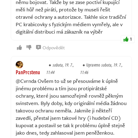
němu bojovat. Takže by se zase poctiví kupující
měli hůř než piráti, protože by museli řešit
otravné ochrany a autorizace. Takhle sice tradiční
PC krabicovky s fyzickým médiem vymřely, ale v
digitální distribuci má zákazník na výběr
1
Odpovědět
sobota, 19. 7.,
Upraveno
sobota, 19. 7.,
PanPrcstenu
11:44
11:46
@Cvrnda Ovšem to už se přesouváme k úplně
jinému problému a tím jsou protipirátské
ochrany, které jsou samozřejmě rovněž pěkným
svinstvem. Byly doby, kdy originální média žádnou
takovou ochranu neměla. Jakmile ji někteří
zavedli, přestal jsem takové hry (i hudební CD)
kupovat a postavil se tak k problému úplně stejně
jako dnes, tedy zahlasoval jsem peněženkou.