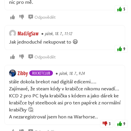
nic pro mě.
5
Odpovědět
MadJigSaw
pátek, 18. 7., 11:12
Jak jednoduché nekupovat to 😃
9
Odpovědět
Zibby
ROCKETCLUB
pátek, 18. 7., 9:24
stále dokola brekot nad digitál edicemi....
Zajímavé, že steam kódy v krabičce nikomu nevadí...
KCD 2 pro PC byla krabička s kódem a jako dárek ke
krabičce byl steelbook asi pro ten papírek z normální
krabičky 🤔
A nezaregistroval jsem hon na Warhorse..
3
9