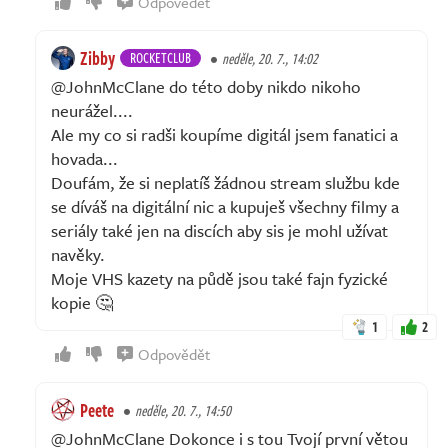
Odpovědět
Zibby
ROCKETCLUB
neděle, 20. 7., 14:02
@JohnMcClane do této doby nikdo nikoho
neurážel....
Ale my co si radši koupíme digitál jsem fanatici a
hovada...
Doufám, že si neplatíš žádnou stream službu kde
se díváš na digitální nic a kupuješ všechny filmy a
seriály také jen na discích aby sis je mohl užívat
navěky.
Moje VHS kazety na půdě jsou také fajn fyzické
kopie 🤔
1
2
Odpovědět
Peete
neděle, 20. 7., 14:50
@JohnMcClane Dokonce i s tou Tvojí první větou