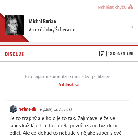
Nahlásit chybu
Michal Burian
Autor článku / Šéfredaktor
DISKUZE
| 18 KOMENTÁŘŮ
Pro napsání komentáře musíš být přihlášen.
Přihlásit se
h-thor-dk
pátek, 18. 7., 12:13
Je to trapný ale hold je to tak. Zajímavé je že ve
směs každá edice her měla později svou fyzickou
edici. Ale co dokud to nebude v nějaké super slevě