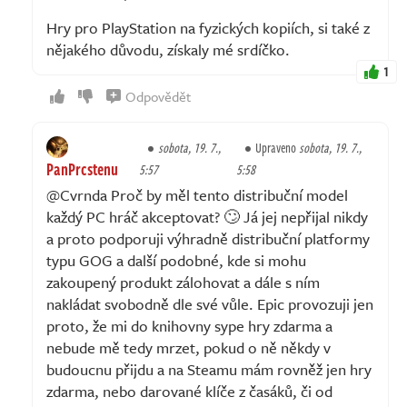
Hry pro PlayStation na fyzických kopiích, si také z
nějakého důvodu, získaly mé srdíčko.
1
Odpovědět
sobota, 19. 7.,
Upraveno
sobota, 19. 7.,
PanPrcstenu
5:57
5:58
@Cvrnda Proč by měl tento distribuční model
každý PC hráč akceptovat? 🙄 Já jej nepřijal nikdy
a proto podporuji výhradně distribuční platformy
typu GOG a další podobné, kde si mohu
zakoupený produkt zálohovat a dále s ním
nakládat svobodně dle své vůle. Epic provozuji jen
proto, že mi do knihovny sype hry zdarma a
nebude mě tedy mrzet, pokud o ně někdy v
budoucnu přijdu a na Steamu mám rovněž jen hry
zdarma, nebo darované klíče z časáků, či od