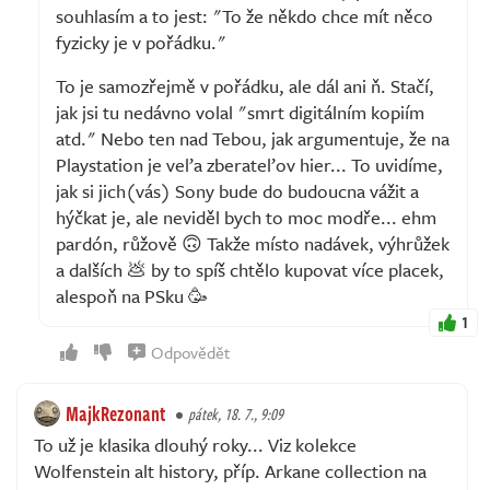
souhlasím a to jest: "To že někdo chce mít něco
fyzicky je v pořádku."
To je samozřejmě v pořádku, ale dál ani ň. Stačí,
jak jsi tu nedávno volal "smrt digitálním kopiím
atd." Nebo ten nad Tebou, jak argumentuje, že na
Playstation je veľa zberateľov hier... To uvidíme,
jak si jich(vás) Sony bude do budoucna vážit a
hýčkat je, ale neviděl bych to moc modře... ehm
pardón, růžově 🙃 Takže místo nadávek, výhrůžek
a dalších 💩 by to spíš chtělo kupovat více placek,
alespoň na PSku 🥳
1
Odpovědět
MajkRezonant
pátek, 18. 7., 9:09
To už je klasika dlouhý roky... Viz kolekce
Wolfenstein alt history, příp. Arkane collection na