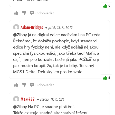
5
Odpovědět
Adam-Bridges
pátek, 18. 7., 14:10
@Zibby já na digital edice nadávám i na PC teda.
Řekněme, že dokážu pochopit, když standard
edice hry fyzicky není, ale když udělají nějakou
speciální fyzickou edici, jako třeba teď Mafii, a
dají ji jen pro konzole, takže já jako PCčkář si ji
pak musím koupit 2x, tak je to blbý. To samý
MGS1 Delta. Deluxky jen pro konzole.
4
Odpovědět
Max-737
sobota, 19. 7., 0:36
@Zibby Na PC je snadné pirátění.
Takže existuje snadné alternativní řešení.