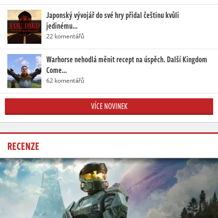
Japonský vývojář do své hry přidal češtinu kvůli
jedinému…
22 komentářů
Warhorse nehodlá měnit recept na úspěch. Další Kingdom
Come…
62 komentářů
VÍCE NOVINEK
RECENZE