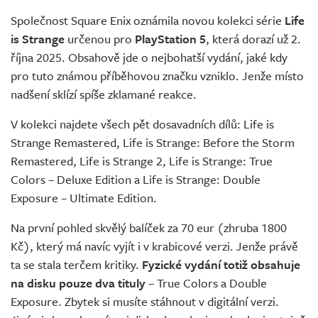
Živě
Společnost Square Enix oznámila novou kolekci série
Life
is Strange
určenou pro
PlayStation 5
, která dorazí už 2.
října 2025. Obsahově jde o nejbohatší vydání, jaké kdy
pro tuto známou příběhovou značku vzniklo. Jenže místo
nadšení sklízí spíše zklamané reakce.
V kolekci najdete všech pět dosavadních dílů: Life is
Strange Remastered, Life is Strange: Before the Storm
Remastered, Life is Strange 2, Life is Strange: True
Colors – Deluxe Edition a Life is Strange: Double
Exposure – Ultimate Edition.
Na první pohled skvělý balíček za 70 eur (zhruba 1800
Kč), který má navíc vyjít i v krabicové verzi. Jenže právě
ta se stala terčem kritiky.
Fyzické vydání totiž obsahuje
na disku pouze dva tituly
– True Colors a Double
Exposure. Zbytek si musíte stáhnout v digitální verzi.