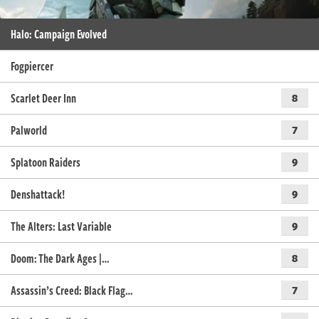
Halo: Campaign Evolved
Fogpiercer
Scarlet Deer Inn
8
Palworld
7
Splatoon Raiders
9
Denshattack!
9
The Alters: Last Variable
9
Doom: The Dark Ages |…
8
Assassin’s Creed: Black Flag…
7