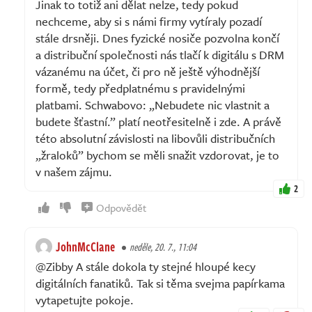
Jinak to totiž ani dělat nelze, tedy pokud
nechceme, aby si s námi firmy vytíraly pozadí
stále drsněji. Dnes fyzické nosiče pozvolna končí
a distribuční společnosti nás tlačí k digitálu s DRM
vázanému na účet, či pro ně ještě výhodnější
formě, tedy předplatnému s pravidelnými
platbami. Schwabovo: „Nebudete nic vlastnit a
budete šťastní.” platí neotřesitelně i zde. A právě
této absolutní závislosti na libovůli distribučních
„žraloků” bychom se měli snažit vzdorovat, je to
v našem zájmu.
2
Odpovědět
JohnMcClane
neděle, 20. 7., 11:04
@Zibby A stále dokola ty stejné hloupé kecy
digitálních fanatiků. Tak si těma svejma papírkama
vytapetujte pokoje.