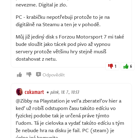
nevezme. Digital je zlo.
PC - krabičku nepotřebuji protože to je na
digitálně na Steamu a ten je v pohodě.
Můj již jediný disk s Forzou Motorsport 7 mi také
bude sloužit jako tácek pod pivo až vypnou
servery protože většinu hry stejně musíš
dostahovat z netu.
1
6
Odpovědět
cukamart
pátek, 18. 7., 10:53
@Zibby na Playstation je veľa zberateľov hier a
keď už robíš odstupom času takúto edíciu vo
fyzickej podobe tak je určená práve týmto
ľudom. Tá je cielovka a vydať takúto edíciu s tým
že nebude hra na disku je fail. PC (steam) je
úplne iná komunita.