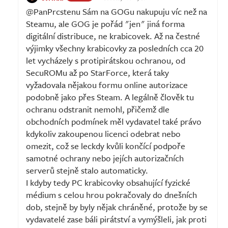
@PanPrcstenu Sám na GOGu nakupuju víc než na
Steamu, ale GOG je pořád "jen" jiná forma
digitální distribuce, ne krabicovek. Až na čestné
výjimky všechny krabicovky za posledních cca 20
let vycházely s protipirátskou ochranou, od
SecuROMu až po StarForce, která taky
vyžadovala nějakou formu online autorizace
podobně jako přes Steam. A legálně člověk tu
ochranu odstranit nemohl, přičemž dle
obchodních podmínek měl vydavatel také právo
kdykoliv zakoupenou licenci odebrat nebo
omezit, což se leckdy kvůli končící podpoře
samotné ochrany nebo jejích autorizačních
serverů stejně stalo automaticky.
I kdyby tedy PC krabicovky obsahující fyzické
médium s celou hrou pokračovaly do dnešních
dob, stejně by byly nějak chráněné, protože by se
vydavatelé zase báli pirátství a vymýšleli, jak proti