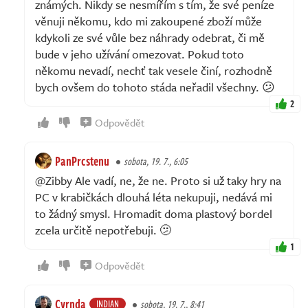
známých. Nikdy se nesmířím s tím, že své peníze
věnuji někomu, kdo mi zakoupené zboží může
kdykoli ze své vůle bez náhrady odebrat, či mě
bude v jeho užívání omezovat. Pokud toto
někomu nevadí, nechť tak vesele činí, rozhodně
bych ovšem do tohoto stáda neřadil všechny. 😕
2
Odpovědět
PanPrcstenu
sobota, 19. 7., 6:05
@Zibby Ale vadí, ne, že ne. Proto si už taky hry na
PC v krabičkách dlouhá léta nekupuji, nedává mi
to žádný smysl. Hromadit doma plastový bordel
zcela určitě nepotřebuji. 🫤
1
Odpovědět
Cvrnda
INDIAN
sobota, 19. 7., 8:41