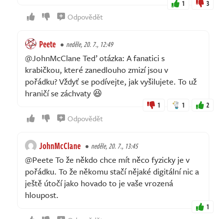
1
3
Odpovědět
Peete
neděle, 20. 7., 12:49
@JohnMcClane Teď otázka: A fanatici s
krabičkou, které zanedlouho zmizí jsou v
pořádku? Vždyť se podívejte, jak vyšilujete. To už
hraničí se záchvaty 😆
1
1
2
Odpovědět
JohnMcClane
neděle, 20. 7., 13:45
@Peete To že někdo chce mít něco fyzicky je v
pořádku. To že někomu stačí nějaké digitální nic a
ještě útočí jako hovado to je vaše vrozená
hloupost.
1