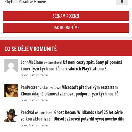
Rhythm Paradise Groove
9
SEZNAM RECENZÍ
JAK HODNOTÍME
CO SE DĚJE V KOMUNITĚ
JohnMcClane
Už není cesty zpět. Sony připomíná
okomentoval
konec fyzických nosičů na krabicích PlayStationu 5
před 2 minutami
PanPrcstenu
Microsoft před velkým restartem
okomentoval
Xboxu údajně plánoval zachovat podporu fyzických nosičů
před 2 minutami
Percival
Ghost Recon: Wildlands slaví 25 let série
okomentoval
velkou aktualizací. Ubisoft zároveň potvrdil vývoj nového dílu
před 5 minutami