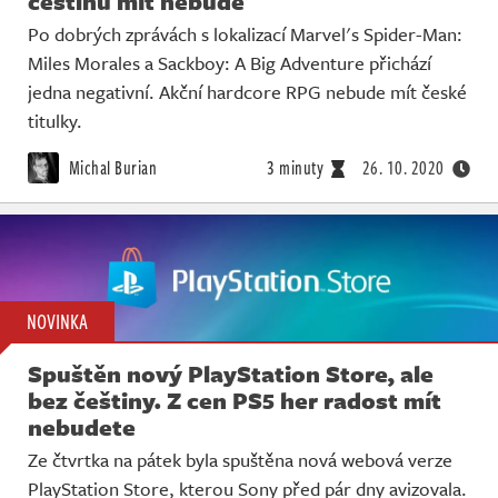
češtinu mít nebude
Po dobrých zprávách s lokalizací Marvel's Spider-Man:
Miles Morales a Sackboy: A Big Adventure přichází
jedna negativní. Akční hardcore RPG nebude mít české
titulky.
Michal Burian
3 minuty
26. 10. 2020
NOVINKA
Spuštěn nový PlayStation Store, ale
bez češtiny. Z cen PS5 her radost mít
nebudete
Ze čtvrtka na pátek byla spuštěna nová webová verze
PlayStation Store, kterou Sony před pár dny avizovala.