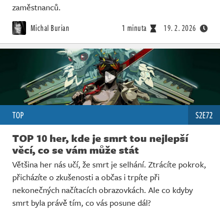
zaměstnanců.
Michal Burian
1 minuta
19. 2. 2026
TOP
S2E72
TOP 10 her, kde je smrt tou nejlepší
věcí, co se vám může stát
Většina her nás učí, že smrt je selhání. Ztrácíte pokrok,
přicházíte o zkušenosti a občas i trpíte při
nekonečných načítacích obrazovkách. Ale co kdyby
smrt byla právě tím, co vás posune dál?