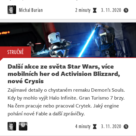
Michal Burian
2 minuty
3. 11. 2020
STRUČNĚ
Další akce ze světa Star Wars, více
mobilních her od Activision Blizzard,
nové Crysis
Zajímavé detaily o chystaném remaku Demon’s Souls.
Kdy by mohlo vyjít Halo Infinite. Gran Turismo 7 brzy.
Na čem pracuje nebo pracoval Crytek. Jaký engine
pohání nové Fable a další zprávičky.
4 minuty
3. 11. 2020