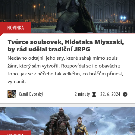
NOVINKA
Tvůrce soulsovek, Hidetaka Miyazaki,
by rád udělal tradiční JRPG
Nedávno odtajnil jeho sny, které sahají mimo souls
žánr, který sám vytvořil. Rozpovídal se i o obavách z
toho, jak se z něčeho tak velkého, co hráčům přinesl,
vymanit.
Kamil Dvorský
2 minuty
22. 6. 2024