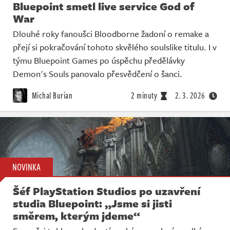
Bluepoint smetl live service God of
War
Dlouhé roky fanoušci Bloodborne žadoní o remake a
přejí si pokračování tohoto skvělého soulslike titulu. I v
týmu Bluepoint Games po úspěchu předělávky
Demon's Souls panovalo přesvědčení o šanci.
Michal Burian
2 minuty
2. 3. 2026
NOVINKA
Šéf PlayStation Studios po uzavření
studia Bluepoint: „Jsme si jisti
směrem, kterým jdeme“