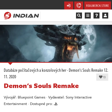
REALMERCH.STORE
Magazín
Recenze
Videa
Soutěže
Databáze počítačových a konzolových her
·
Demon's Souls Remake
12.
11. 2020
Databáze
13
Demon's Souls Remake
Komunita
Vývojář: Bluepoint Games · Vydavatel: Sony Interactive
Redakce
Entertainment · Dostupné pro: