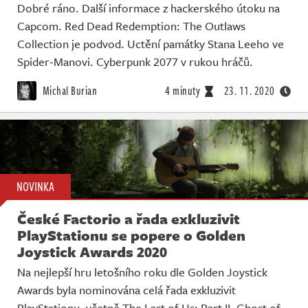
Dobré ráno. Další informace z hackerského útoku na
Capcom. Red Dead Redemption: The Outlaws
Collection je podvod. Uctění památky Stana Leeho ve
Spider-Manovi. Cyberpunk 2077 v rukou hráčů.
Michal Burian
4 minuty
23. 11. 2020
NOVINKA
České Factorio a řada exkluzivit
PlayStationu se popere o Golden
Joystick Awards 2020
Na nejlepší hru letošního roku dle Golden Joystick
Awards byla nominována celá řada exkluzivit
PlayStationu, včetně The Last of Us: Part II, Ghost of