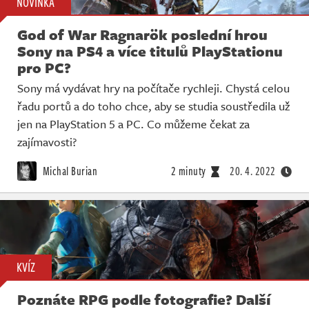
NOVINKA
God of War Ragnarök poslední hrou
Sony na PS4 a více titulů PlayStationu
pro PC?
Sony má vydávat hry na počítače rychleji. Chystá celou
řadu portů a do toho chce, aby se studia soustředila už
jen na PlayStation 5 a PC. Co můžeme čekat za
zajímavosti?
Michal Burian
2 minuty
20. 4. 2022
KVÍZ
Poznáte RPG podle fotografie? Další