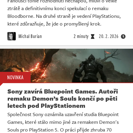
Fanoušci tohle rozhodnutí nechápou, mluví o velké
ztrátě a definitivnímu konci spekulací o remaku
Bloodborne. Na druhé straně je vedení PlayStationu,
které zdůrazňuje, že jde o promyšlený krok.
Michal Burian
2 minuty
20. 2. 2026
NOVINKA
Sony zavírá Bluepoint Games. Autoři
remaku Demon’s Souls končí po pěti
letech pod PlayStationem
Společnost Sony oznámila uzavření studia Bluepoint
Games, které stálo mimo jiné za remakem Demon's
Souls pro PlayStation 5. O práci přijde zhruba 70