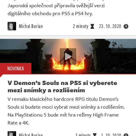
Japonská společnost připravila svěžejší verzi
digitálního obchodu pro PS5 a PS4 hry.
Michal Burian
2 minuty
23. 10. 2020
NOVINKA
V Demon’s Souls na PS5 si vyberete
mezi snímky a rozlišením
V remaku klasického hardcore RPG titulu Demon’s
Souls si budete moci vybrat mezi snímky a rozlišením.
Na PlayStationu 5 bude mít hra režimy High Frame
Rate a 4K.
Michal Burian
2 minuty
1. 10. 2020