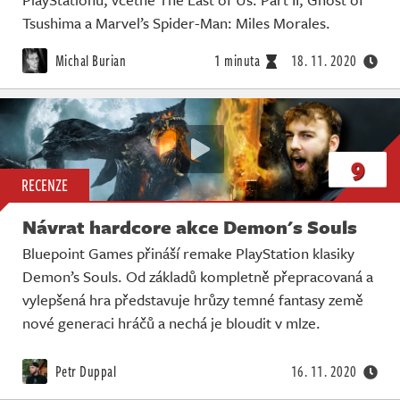
Tsushima a Marvel’s Spider-Man: Miles Morales.
Michal Burian
1 minuta
18. 11. 2020
9
RECENZE
Návrat hardcore akce Demon's Souls
Bluepoint Games přináší remake PlayStation klasiky
Demon’s Souls. Od základů kompletně přepracovaná a
vylepšená hra představuje hrůzy temné fantasy země
nové generaci hráčů a nechá je bloudit v mlze.
Petr Duppal
16. 11. 2020