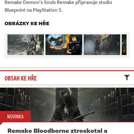
Remake Demon's Souls Remake připravuje studio
Živě
Bluepoint na PlayStation 5.
OBRÁZKY KE HŘE
OBSAH KE HŘE
NOVINKA
Remake Bloodborne ztroskotal a