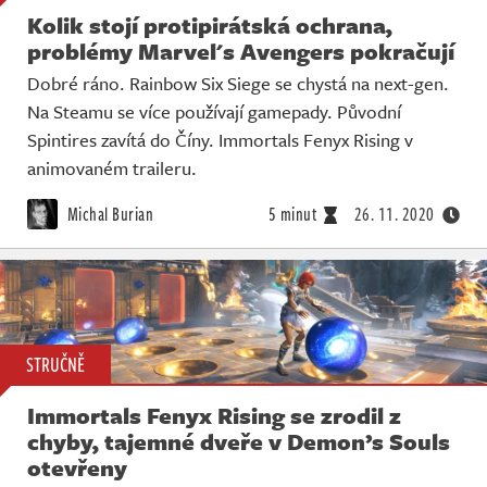
Kolik stojí protipirátská ochrana,
problémy Marvel's Avengers pokračují
Dobré ráno. Rainbow Six Siege se chystá na next-gen.
Na Steamu se více používají gamepady. Původní
Spintires zavítá do Číny. Immortals Fenyx Rising v
animovaném traileru.
Michal Burian
5 minut
26. 11. 2020
STRUČNĚ
Immortals Fenyx Rising se zrodil z
chyby, tajemné dveře v Demon’s Souls
otevřeny