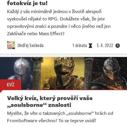
fotokvíz je tu!
Každý z vás minimálně jednou v životě alespoň
vyzkoušel nějaké to RPG. Dokážete však, že jste
opravdovými znalci a poznáte i něco jiného než jen
Zaklínače nebo Mass Effect?
Ondřej Svoboda
1 minuta
3. 4. 2022
KVÍZ
Velký kvíz, který prověří vaše
„soulsborne“ znalosti
Myslíte, že víte o takzvaných „soulsborne“ hrách od
FromSoftware všechno? To se teprve uvidí!