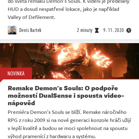
do světa remaku Demon's Souls. K vidění je předělaný
HUD a dosud nespatřené lokace, jako je například
Valley of Defilement.
Denis Bartek
2 minuty
9. 11. 2020
NOVINKA
Remake Demon's Souls: O podpoře
možností DualSense i spousta video-
nápověd
Premiéra Demon's Souls se blíží. Remake náročného
RPG z roku 2009 si na nové generaci konzole hráči užijí
v lepší kvalitě a budou se moci spolehnout na spoustu
výhod pramenící z hardwaru a systému.