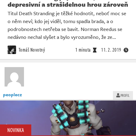
depresivní a strašidelnou hrou zároveň
Titul Death Stranding je těžké hodnotit, neboť moc se
o něm neví; kdo jej viděl, tomu spadla brada, a o
podrobnostech netřeba se bavit. Norman Reedus se
nedávno nechal slyšet a bylo vyrozuměno, že ze…
Tomáš Novotný
1 minuta
11. 2. 2019
peoplecz
PROFIL
NOVINKA