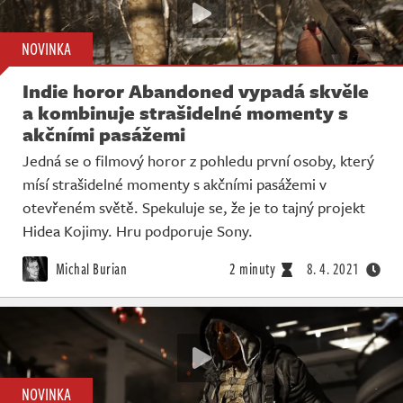
NOVINKA
Indie horor Abandoned vypadá skvěle
a kombinuje strašidelné momenty s
akčními pasážemi
Jedná se o filmový horor z pohledu první osoby, který
mísí strašidelné momenty s akčními pasážemi v
otevřeném světě. Spekuluje se, že je to tajný projekt
Hidea Kojimy. Hru podporuje Sony.
Michal Burian
2 minuty
8. 4. 2021
NOVINKA