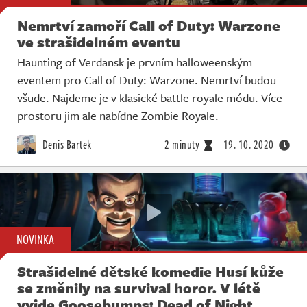
Nemrtví zamoří Call of Duty: Warzone
ve strašidelném eventu
Haunting of Verdansk je prvním halloweenským
eventem pro Call of Duty: Warzone. Nemrtví budou
všude. Najdeme je v klasické battle royale módu. Více
prostoru jim ale nabídne Zombie Royale.
Denis Bartek
2 minuty
19. 10. 2020
NOVINKA
Strašidelné dětské komedie Husí kůže
se změnily na survival horor. V létě
vyjde Goosebumps: Dead of Night