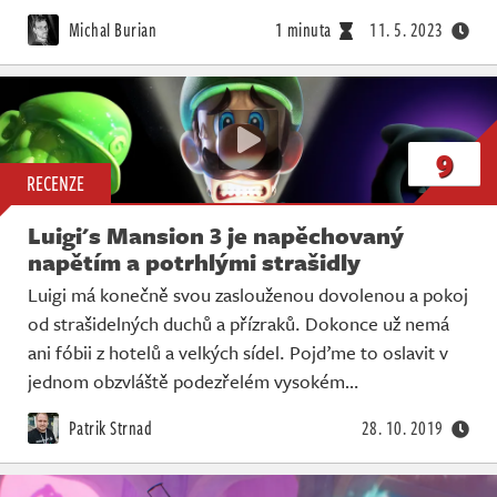
Živě
Michal Burian
1 minuta
11. 5. 2023
9
RECENZE
Luigi's Mansion 3 je napěchovaný
napětím a potrhlými strašidly
Luigi má konečně svou zaslouženou dovolenou a pokoj
od strašidelných duchů a přízraků. Dokonce už nemá
ani fóbii z hotelů a velkých sídel. Pojďme to oslavit v
jednom obzvláště podezřelém vysokém…
Patrik Strnad
28. 10. 2019