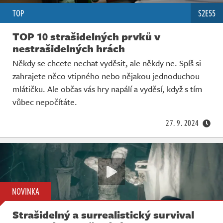
TOP
S2E55
TOP 10 strašidelných prvků v
nestrašidelných hrách
Někdy se chcete nechat vyděsit, ale někdy ne. Spíš si
zahrajete něco vtipného nebo nějakou jednoduchou
mlátičku. Ale občas vás hry napálí a vyděsí, když s tím
vůbec nepočítáte.
27. 9. 2024
NOVINKA
Strašidelný a surrealistický survival