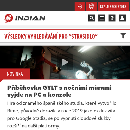
REALMERCH.STORE
Magazín
VÝSLEDKY VYHLEDÁVÁNÍ PRO "STRASIDLO"
Recenze
Videa
NOVINKA
Soutěže
Příběhovka GYLT s nočními můrami
Databáze
vyjde na PC a konzole
Hra od známého španělského studia, které vytvořilo
Komunita
Rime, původně dorazila v roce 2019 jako exkluzivita
pro Google Stadia, se po vypnutí cloudové služby
Redakce
rozšíří na další platformy.