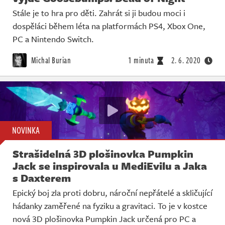
Stále je to hra pro děti. Zahrát si ji budou moci i
dospěláci během léta na platformách PS4, Xbox One,
PC a Nintendo Switch.
Michal Burian
1 minuta
2. 6. 2020
NOVINKA
Strašidelná 3D plošinovka Pumpkin
Jack se inspirovala u MediEvilu a Jaka
s Daxterem
Epický boj zla proti dobru, nároční nepřátelé a skličující
hádanky zaměřené na fyziku a gravitaci. To je v kostce
nová 3D plošinovka Pumpkin Jack určená pro PC a