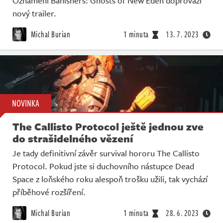
Oznámení Banishers: Ghosts of New Eden doprovází
nový trailer.
Michal Burian
1 minuta
13. 7. 2023
NOVINKA
The Callisto Protocol ještě jednou zve
do strašidelného vězení
Je tady definitivní závěr survival hororu The Callisto
Protocol. Pokud jste si duchovního nástupce Dead
Space z loňského roku alespoň trošku užili, tak vychází
příběhové rozšíření.
Michal Burian
1 minuta
28. 6. 2023