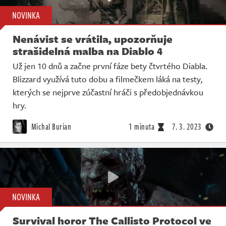
NOVINKA
Nenávist se vrátila, upozorňuje
strašidelná malba na Diablo 4
Už jen 10 dnů a začne první fáze bety čtvrtého Diabla.
Blizzard využívá tuto dobu a filmečkem láká na testy,
kterých se nejprve zúčastní hráči s předobjednávkou
hry.
Michal Burian
1 minuta
7. 3. 2023
NOVINKA
Survival horor The Callisto Protocol ve