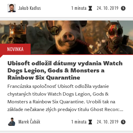
Živě
Jakub Kadlus
1 minuta
24. 10. 2019
NOVINKA
Ubisoft odložil dátumy vydania Watch
Dogs Legion, Gods & Monsters a
Rainbow Six Quarantine
Francúzska spoločnosť Ubisoft odložila vydanie
chystaných titulov Watch Dogs Legion, Gods &
Monsters a Rainbow Six Quarantine. Urobili tak na
základe nečakane zlých predajov titulu Ghost Recon:…
Marek Čabák
1 minuta
24. 10. 2019