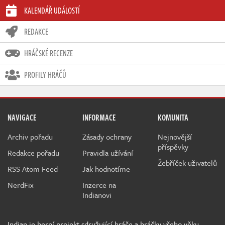
KALENDÁŘ UDÁLOSTÍ
REDAKCE
HRÁČSKÉ RECENZE
PROFILY HRÁČŮ
NAVIGACE
INFORMACE
KOMUNITA
Archiv pořadu
Zásady ochrany
Nejnovější
příspěvky
Redakce pořadu
Pravidla užívání
Žebříček uživatelů
RSS Atom Feed
Jak hodnotíme
NerdFix
Inzerce na
Indianovi
Indian je herní projekt sdružující hráče a hráčky všeho věku