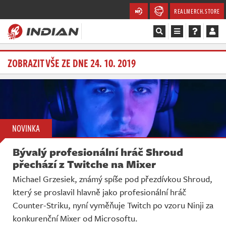
REALMERCH.STORE
Magazín
ZOBRAZIT VŠE ZE DNE 24. 10. 2019
Recenze
Videa
NOVINKA
Soutěže
Bývalý profesionální hráč Shroud
Databáze
přechází z Twitche na Mixer
Michael Grzesiek, známý spíše pod přezdívkou Shroud,
Komunita
který se proslavil hlavně jako profesionální hráč
Counter-Striku, nyní vyměňuje Twitch po vzoru Ninji za
Redakce
konkurenční Mixer od Microsoftu.