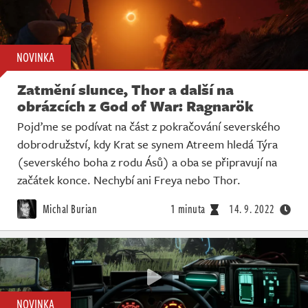
NOVINKA
Zatmění slunce, Thor a další na
obrázcích z God of War: Ragnarök
Pojďme se podívat na část z pokračování severského
dobrodružství, kdy Krat se synem Atreem hledá Týra
(severského boha z rodu Ásů) a oba se připravují na
začátek konce. Nechybí ani Freya nebo Thor.
Michal Burian
1 minuta
14. 9. 2022
NOVINKA