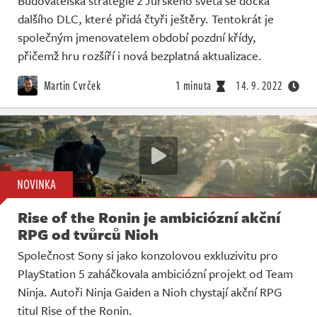
Budovatelská strategie z Jurského světa se dočká
dalšího DLC, které přidá čtyři ještěry. Tentokrát je
společným jmenovatelem období pozdní křídy,
přičemž hru rozšíří i nová bezplatná aktualizace.
Martin Cvrček
1 minuta
14. 9. 2022
NOVINKA
Rise of the Ronin je ambiciózní akční
RPG od tvůrců Nioh
Společnost Sony si jako konzolovou exkluzivitu pro
PlayStation 5 zaháčkovala ambiciózní projekt od Team
Ninja. Autoři Ninja Gaiden a Nioh chystají akční RPG
titul Rise of the Ronin.