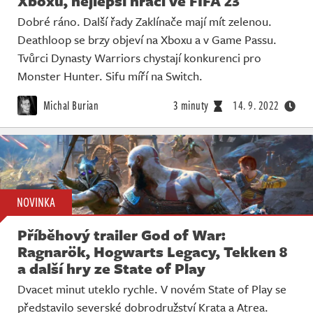
Xboxu, nejlepší hráči ve FIFA 23
Dobré ráno. Další řady Zaklínače mají mít zelenou.
Deathloop se brzy objeví na Xboxu a v Game Passu.
Tvůrci Dynasty Warriors chystají konkurenci pro
Monster Hunter. Sifu míří na Switch.
Michal Burian
3 minuty
14. 9. 2022
NOVINKA
Příběhový trailer God of War:
Ragnarök, Hogwarts Legacy, Tekken 8
a další hry ze State of Play
Dvacet minut uteklo rychle. V novém State of Play se
představilo severské dobrodružství Krata a Atrea.