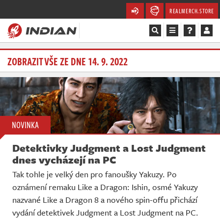
REALMERCH.STORE
Magazín
ZOBRAZIT VŠE ZE DNE 14. 9. 2022
Recenze
Videa
NOVINKA
Soutěže
Detektivky Judgment a Lost Judgment
Databáze
dnes vycházejí na PC
Tak tohle je velký den pro fanoušky Yakuzy. Po
Komunita
oznámení remaku Like a Dragon: Ishin, osmé Yakuzy
nazvané Like a Dragon 8 a nového spin-offu přichází
Redakce
vydání detektivek Judgment a Lost Judgment na PC.