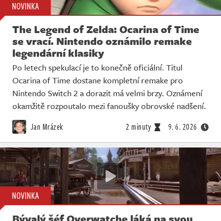
NOVINKA
The Legend of Zelda: Ocarina of Time
se vrací. Nintendo oznámilo remake
legendární klasiky
Po letech spekulací je to konečně oficiální. Titul
Ocarina of Time dostane kompletní remake pro
Nintendo Switch 2 a dorazit má velmi brzy. Oznámení
okamžitě rozpoutalo mezi fanoušky obrovské nadšení.
Jan Mrázek
2 minuty
9. 6. 2026
NOVINKA
Bývalý šéf Overwatche láká na svou