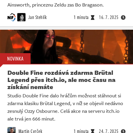
Ainsworth, princeznu Zeldu zas Bo Bragason.
Jan Stehlík
1 minuta
16. 7. 2025
NOVINKA
Double Fine rozdává zdarma Brütal
Legend přes itch.io, ale moc času na
získání nemáte
Studio Double Fine dalo hráčům možnost stáhnout si
zdarma klasiku Brütal Legend, v níž se objevil nedávno
zesnulý Ozzy Osbourne. Celá akce na serveru itch.io
ale trvá jen 666 minut.
Martin Cvrček
1 minuta
24. 7. 2025