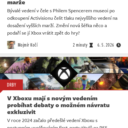
marže
Bývalé vedení v čele s Philem Spencerem museoi po
odkoupení Activisionu čelit tlaku nejvyššího vedení na
dosažení vyšších marží. Změní nová šéfka něco a
podaří se jí Xbox vrátit zpět do hry?
Mojmír Kočí
2 minuty
6. 5. 2026
DRBY
V Xboxu mají s novým vedením
probíhat debaty o možném návratu
exkluzivit
V roce 2024 začalo předešlé vedení Xboxu s
postupným uvolňováním first-party titulů na PS5.