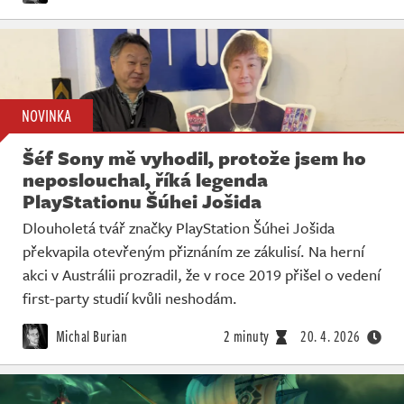
NOVINKA
Šéf Sony mě vyhodil, protože jsem ho
neposlouchal, říká legenda
PlayStationu Šúhei Jošida
Dlouholetá tvář značky PlayStation Šúhei Jošida
překvapila otevřeným přiznáním ze zákulisí. Na herní
akci v Austrálii prozradil, že v roce 2019 přišel o vedení
first-party studií kvůli neshodám.
Michal Burian
2 minuty
20. 4. 2026