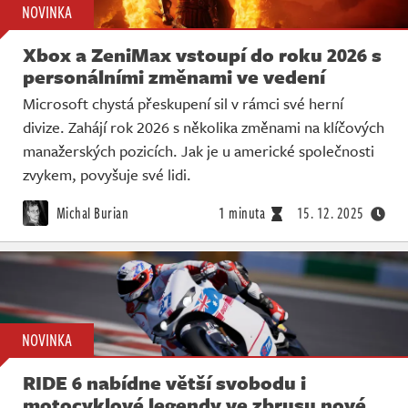
NOVINKA
Xbox a ZeniMax vstoupí do roku 2026 s
personálními změnami ve vedení
Microsoft chystá přeskupení sil v rámci své herní
divize. Zahájí rok 2026 s několika změnami na klíčových
manažerských pozicích. Jak je u americké společnosti
zvykem, povyšuje své lidi.
Michal Burian
1 minuta
15. 12. 2025
NOVINKA
RIDE 6 nabídne větší svobodu i
motocyklové legendy ve zbrusu nové