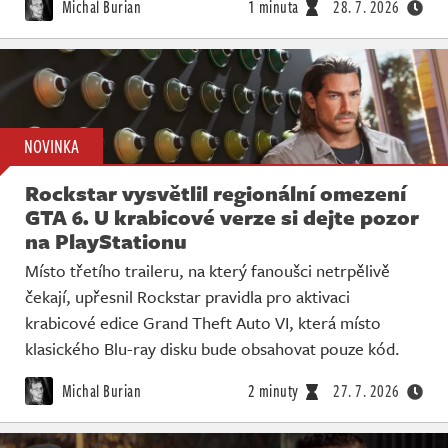
Michal Burian
1 minuta
28. 7. 2026
NOVINKA
Rockstar vysvětlil regionální omezení
GTA 6. U krabicové verze si dejte pozor
na PlayStationu
Místo třetího traileru, na který fanoušci netrpělivě
čekají, upřesnil Rockstar pravidla pro aktivaci
krabicové edice Grand Theft Auto VI, která místo
klasického Blu-ray disku bude obsahovat pouze kód.
Michal Burian
2 minuty
27. 7. 2026