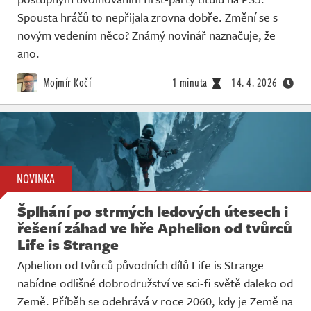
Spousta hráčů to nepřijala zrovna dobře. Změní se s
novým vedením něco? Známý novinář naznačuje, že
ano.
Mojmír Kočí
1 minuta
14. 4. 2026
NOVINKA
Šplhání po strmých ledových útesech i
řešení záhad ve hře Aphelion od tvůrců
Life is Strange
Aphelion od tvůrců původních dílů Life is Strange
nabídne odlišné dobrodružství ve sci-fi světě daleko od
Země. Příběh se odehrává v roce 2060, kdy je Země na