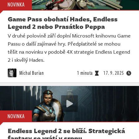
NOVINKA
Game Pass obohatí Hades, Endless
Legend 2 nebo Prasátko Peppa
V druhé polovině září doplní Microsoft knihovnu Game
Passu o další zajímavé hry. Předplatitelé se mohou
těšit na novinku v podobě 4X strategie Endless Legend
2 i skvělý Hades.
Michal Burian
1 minuta
17. 9. 2025
NOVINKA
Endless Legend 2 se blíží. Strategická
fantasy se vrátí v srpnu