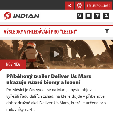
REALMERCH.STORE
Magazín
VÝSLEDKY VYHLEDÁVÁNÍ PRO "LEZENI"
Recenze
Videa
NOVINKA
Soutěže
Příběhový trailer Deliver Us Mars
Databáze
ukazuje různé biomy a lezení
Po Měsíci je čas vydat se na Mars, abyste objevili a
Komunita
vyřešili řadu dalších záhad, na které dojde v příběhové
dobrodružné akci Deliver Us Mars, která je určena pro
Redakce
milovníky sci-fi.