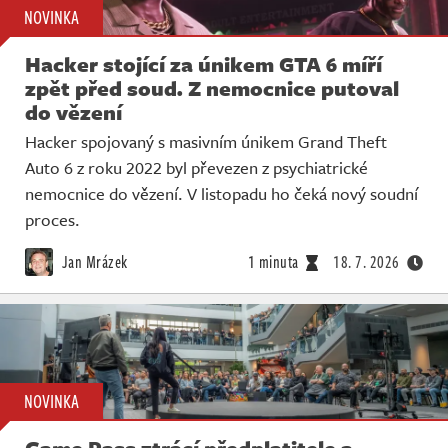
NOVINKA
Hacker stojící za únikem GTA 6 míří
zpět před soud. Z nemocnice putoval
do vězení
Hacker spojovaný s masivním únikem Grand Theft
Auto 6 z roku 2022 byl převezen z psychiatrické
nemocnice do vězení. V listopadu ho čeká nový soudní
proces.
Jan Mrázek
1 minuta
18. 7. 2026
NOVINKA
Game Pass ztrácí předplatitele a