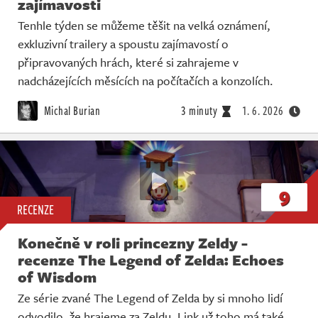
zajímavosti
Tenhle týden se můžeme těšit na velká oznámení,
exkluzivní trailery a spoustu zajímavostí o
připravovaných hrách, které si zahrajeme v
nadcházejících měsících na počítačích a konzolích.
Michal Burian
3 minuty
1. 6. 2026
9
RECENZE
Konečně v roli princezny Zeldy -
recenze The Legend of Zelda: Echoes
of Wisdom
Ze série zvané The Legend of Zelda by si mnoho lidí
odvodilo, že hrajeme za Zeldu. Link už toho má také