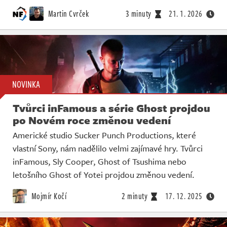
Martin Cvrček
3 minuty
21. 1. 2026
NOVINKA
Tvůrci inFamous a série Ghost projdou
po Novém roce změnou vedení
Americké studio Sucker Punch Productions, které
vlastní Sony, nám nadělilo velmi zajímavé hry. Tvůrci
inFamous, Sly Cooper, Ghost of Tsushima nebo
letošního Ghost of Yotei projdou změnou vedení.
Mojmír Kočí
2 minuty
17. 12. 2025