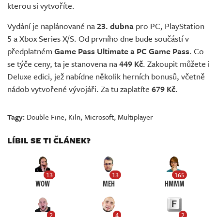
kterou si vytvoříte.
Vydání je naplánované na
23. dubna
pro PC, PlayStation
5 a Xbox Series X/S. Od prvního dne bude součástí v
předplatném
Game Pass Ultimate a PC Game Pass
. Co
se týče ceny, ta je stanovena na
449 Kč
. Zakoupit můžete i
Deluxe edici, jež nabídne několik herních bonusů, včetně
nádob vytvořené vývojáři. Za tu zaplatíte
679 Kč
.
Tagy:
Double Fine
,
Kiln
,
Microsoft
,
Multiplayer
LÍBIL SE TI ČLÁNEK?
13
13
165
WOW
MEH
HMMM
2
4
2