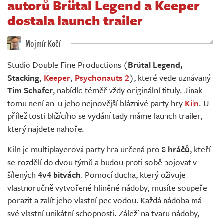
autorů Brütal Legend a Keeper
Živě
dostala launch trailer
Mojmír Kočí
Studio Double Fine Productions (
Brütal Legend,
Stacking
,
Keeper
,
Psychonauts 2
), které vede uznávaný
Tim Schafer
, nabídlo téměř vždy originální tituly. Jinak
tomu není ani u jeho nejnovější bláznivé party hry
Kiln
. U
příležitosti blížícího se vydání tady máme launch trailer,
který najdete nahoře.
Kiln je multiplayerová party hra určená pro
8 hráčů
, kteří
se rozdělí do dvou týmů a budou proti sobě bojovat v
šílených
4v4 bitvách
. Pomocí ducha, který oživuje
vlastnoručně vytvořené hliněné nádoby, musíte soupeře
porazit a zalít jeho vlastní pec vodou. Každá nádoba má
své vlastní unikátní schopnosti. Záleží na tvaru nádoby,