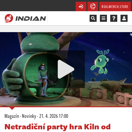
REALMERCH.STORE
Magazín
Recenze
Videa
Soutěže
Databáze
Komunita
Magazín
·
Novinky
·
21. 4. 2026 17:00
Redakce
Netradiční party hra Kiln od