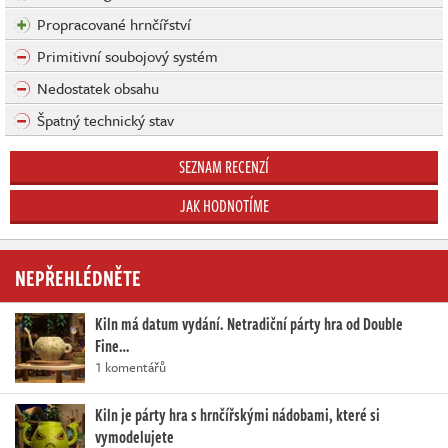
Propracované hrnčířství
Primitivní soubojový systém
Nedostatek obsahu
Špatný technický stav
SEZNAM RECENZÍ
JAK HODNOTÍME
NEPŘEHLÉDNĚTE
Kiln má datum vydání. Netradiční párty hra od Double
Fine…
1 komentářů
Kiln je párty hra s hrnčířskými nádobami, které si
vymodelujete