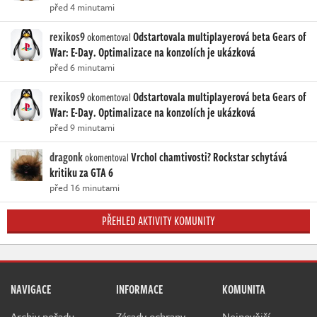
před 4 minutami
rexikos9
Odstartovala multiplayerová beta Gears of
okomentoval
War: E-Day. Optimalizace na konzolích je ukázková
před 6 minutami
rexikos9
Odstartovala multiplayerová beta Gears of
okomentoval
War: E-Day. Optimalizace na konzolích je ukázková
před 9 minutami
dragonk
Vrchol chamtivosti? Rockstar schytává
okomentoval
kritiku za GTA 6
před 16 minutami
PŘEHLED AKTIVITY KOMUNITY
NAVIGACE
INFORMACE
KOMUNITA
Archiv pořadu
Zásady ochrany
Nejnovější