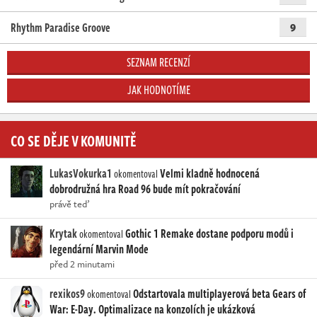
Rhythm Paradise Groove
9
SEZNAM RECENZÍ
JAK HODNOTÍME
CO SE DĚJE V KOMUNITĚ
LukasVokurka1
Velmi kladně hodnocená
okomentoval
dobrodružná hra Road 96 bude mít pokračování
právě teď
Krytak
Gothic 1 Remake dostane podporu modů i
okomentoval
legendární Marvin Mode
před 2 minutami
rexikos9
Odstartovala multiplayerová beta Gears of
okomentoval
War: E-Day. Optimalizace na konzolích je ukázková