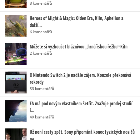
8 komentářů
Heroes of Might & Magic: Olden Era, Kiln, Aphelion a
další…
6 komentářů
Můžete si vyzkoušet bláznivou „hrnčířskou řežbu“ Kiln
2 komentářů
O Nintendo Switch 2 je nadále zájem. Konzole překonává
rekordy
53 komentářů
EA má pod novým vlastníkem šetřit. Zvažuje prodej studií
i…
49 komentářů
Už není cesty zpět. Sony připomíná konec fyzických nosičů
na…