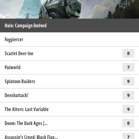
Halo: Campaign Evolved
Fogpiercer
Scarlet Deer Inn
8
Palworld
7
Splatoon Raiders
9
Denshattack!
9
The Alters: Last Variable
9
Doom: The Dark Ages |…
8
Assassin’s Creed: Black Flag…
7