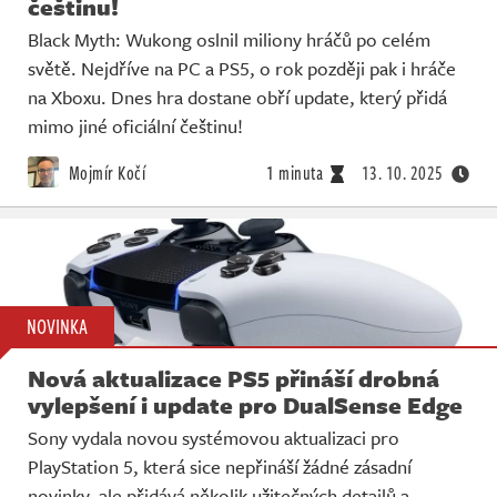
češtinu!
Black Myth: Wukong oslnil miliony hráčů po celém
světě. Nejdříve na PC a PS5, o rok později pak i hráče
na Xboxu. Dnes hra dostane obří update, který přidá
mimo jiné oficiální češtinu!
Mojmír Kočí
1 minuta
13. 10. 2025
NOVINKA
Nová aktualizace PS5 přináší drobná
vylepšení i update pro DualSense Edge
Sony vydala novou systémovou aktualizaci pro
PlayStation 5, která sice nepřináší žádné zásadní
novinky, ale přidává několik užitečných detailů a