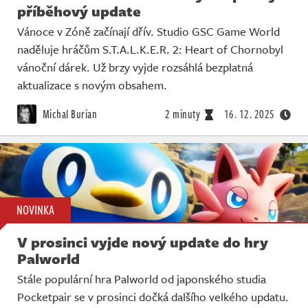
příběhový update
Vánoce v Zóně začínají dřív. Studio GSC Game World
naděluje hráčům S.T.A.L.K.E.R. 2: Heart of Chornobyl
vánoční dárek. Už brzy vyjde rozsáhlá bezplatná
aktualizace s novým obsahem.
Michal Burian
2 minuty
16. 12. 2025
NOVINKA
V prosinci vyjde nový update do hry
Palworld
Stále populární hra Palworld od japonského studia
Pocketpair se v prosinci dočká dalšího velkého updatu.