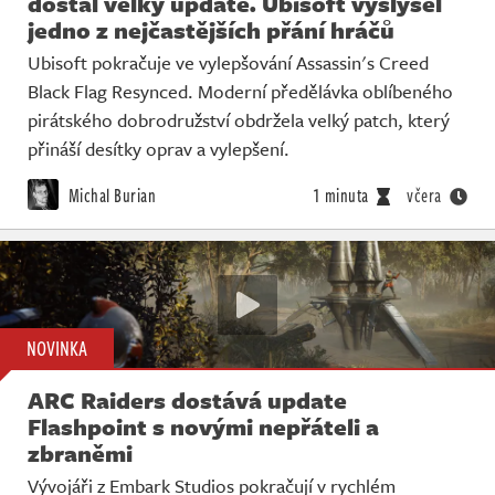
dostal velký update. Ubisoft vyslyšel
jedno z nejčastějších přání hráčů
Ubisoft pokračuje ve vylepšování Assassin's Creed
Black Flag Resynced. Moderní předělávka oblíbeného
pirátského dobrodružství obdržela velký patch, který
přináší desítky oprav a vylepšení.
Michal Burian
1 minuta
včera
NOVINKA
ARC Raiders dostává update
Flashpoint s novými nepřáteli a
zbraněmi
Vývojáři z Embark Studios pokračují v rychlém