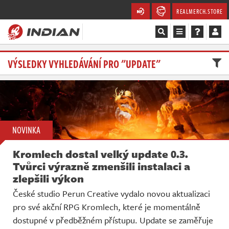
REALMERCH.STORE
Magazín
VÝSLEDKY VYHLEDÁVÁNÍ PRO "UPDATE"
Recenze
Videa
NOVINKA
Soutěže
Kromlech dostal velký update 0.3.
Databáze
Tvůrci výrazně zmenšili instalaci a
zlepšili výkon
Komunita
České studio Perun Creative vydalo novou aktualizaci
pro své akční RPG Kromlech, které je momentálně
Redakce
dostupné v předběžném přístupu. Update se zaměřuje