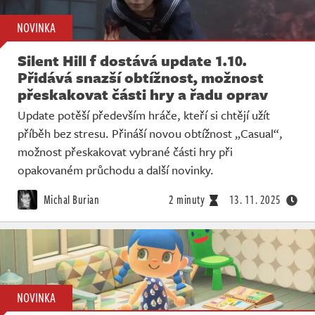
NOVINKA
Silent Hill f dostává update 1.10.
Přidává snazší obtížnost, možnost
přeskakovat části hry a řadu oprav
Update potěší především hráče, kteří si chtějí užít
příběh bez stresu. Přináší novou obtížnost „Casual“,
možnost přeskakovat vybrané části hry při
opakovaném průchodu a další novinky.
Michal Burian
2 minuty
13. 11. 2025
NOVINKA