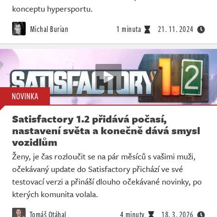
konceptu hypersportu.
Michal Burian
1 minuta
21. 11. 2024
NOVINKA
Satisfactory 1.2 přidává počasí,
nastavení světa a konečně dává smysl
vozidlům
Ženy, je čas rozloučit se na pár měsíců s vašimi muži,
očekávaný update do Satisfactory přichází ve své
testovací verzi a přináší dlouho očekávané novinky, po
kterých komunita volala.
Tomáš Otáhal
4 minuty
18. 3. 2026