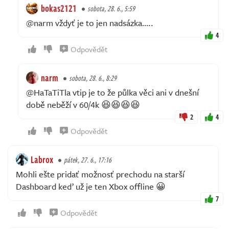
bokas2121
sobota, 28. 6., 5:59
@narm vždyť je to jen nadsázka…..
4
Odpovědět
narm
sobota, 28. 6., 8:29
@HaTaTiTla vtip je to že půlka věci ani v dnešní
době neběží v 60/4k 😆😆😆😆
2
4
Odpovědět
Labrox
pátek, 27. 6., 17:16
Mohli ešte pridať možnosť prechodu na starší
Dashboard keď už je ten Xbox offline 😀
7
Odpovědět