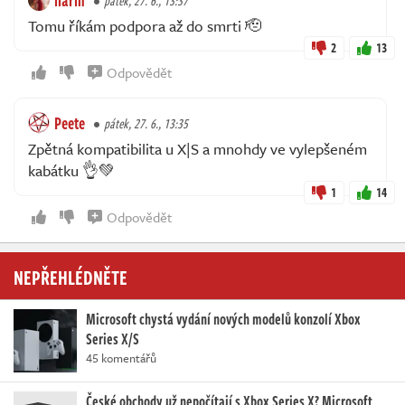
pátek, 27. 6., 13:37
Tomu říkám podpora až do smrti 🫡
2
13
Odpovědět
Peete
pátek, 27. 6., 13:35
Zpětná kompatibilita u X|S a mnohdy ve vylepšeném
kabátku 👌💚
1
14
Odpovědět
NEPŘEHLÉDNĚTE
Microsoft chystá vydání nových modelů konzolí Xbox
Series X/S
45 komentářů
České obchody už nepočítají s Xbox Series X? Microsoft