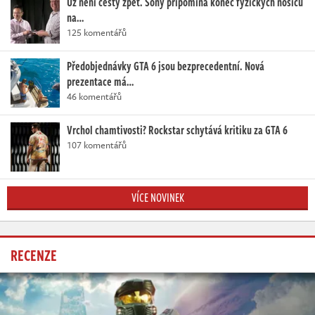
Už není cesty zpět. Sony připomíná konec fyzických nosičů
na…
125 komentářů
Předobjednávky GTA 6 jsou bezprecedentní. Nová
prezentace má…
46 komentářů
Vrchol chamtivosti? Rockstar schytává kritiku za GTA 6
107 komentářů
VÍCE NOVINEK
RECENZE