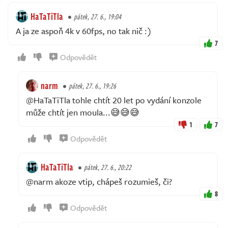
HaTaTiTla
pátek, 27. 6., 19:04
A ja ze aspoň 4k v 60fps, no tak nič :)
7
Odpovědět
narm
pátek, 27. 6., 19:26
@HaTaTiTla tohle chtít 20 let po vydání konzole
může chtít jen moula...😅😅😅
1
7
Odpovědět
HaTaTiTla
pátek, 27. 6., 20:22
@narm akoze vtip, chápeš rozumieš, či?
8
Odpovědět