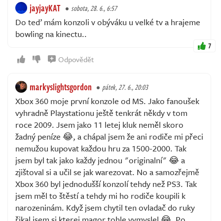
jayjayKAT
sobota, 28. 6., 6:57
Do teď mám konzoli v obýváku u velké tv a hrajeme
bowling na kinectu..
7
Odpovědět
markyslightsgordon
pátek, 27. 6., 20:03
Xbox 360 moje první konzole od MS. Jako fanoušek
vyhradně Playstationu ještě tenkrát někdy v tom
roce 2009. Jsem jako 11 letej kluk neměl skoro
žadný peníze 😂, a chápal jsem že ani rodiče mi přeci
nemužou kupovat každou hru za 1500-2000. Tak
jsem byl tak jako každy jednou "originalní" 😂 a
zjištoval si a učil se jak warezovat. No a samozřejmě
Xbox 360 byl jednodušší konzolí tehdy než PS3. Tak
jsem měl to štěstí a tehdy mi ho rodiče koupili k
narozeninám. Když jsem chytil ten ovladač do ruky
řikal jsem si kterej magor tohle vymyslel 😂. Po