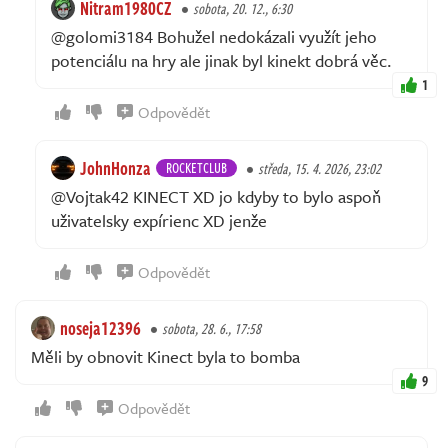
Nitram1980CZ
sobota, 20. 12., 6:30
@golomi3184 Bohužel nedokázali využít jeho
potenciálu na hry ale jinak byl kinekt dobrá věc.
1
Odpovědět
JohnHonza
ROCKETCLUB
středa, 15. 4. 2026, 23:02
@Vojtak42 KINECT XD jo kdyby to bylo aspoň
uživatelsky expírienc XD jenže
Odpovědět
noseja12396
sobota, 28. 6., 17:58
Měli by obnovit Kinect byla to bomba
9
Odpovědět