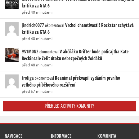
kritiku za GTA 6
před 40 minutami
jindrich0077
Vrchol chamtivosti? Rockstar schytává
okomentoval
kritiku za GTA 6
před 40 minutami
9S1M0N2
V akčňáku Drifter bude policajtka Kate
okomentoval
Beckinsale čelit útoku nebezpečných žoldáků
před 48 minutami
troliga
Reanimal překvapil vydáním prvního
okomentoval
velkého příběhového rozšíření
před 57 minutami
PŘEHLED AKTIVITY KOMUNITY
NAVIGACE
INFORMACE
KOMUNITA