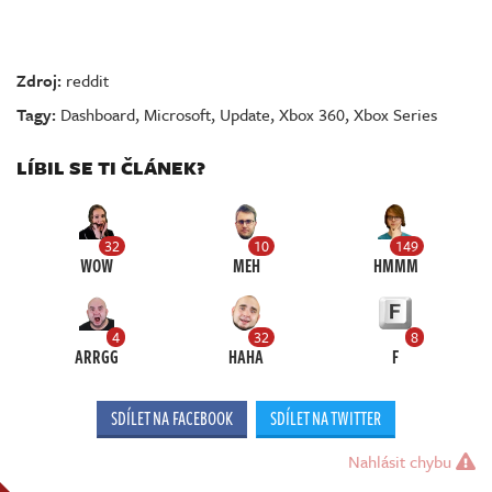
Zdroj:
reddit
Tagy:
Dashboard
,
Microsoft
,
Update
,
Xbox 360
,
Xbox Series
LÍBIL SE TI ČLÁNEK?
32
10
149
WOW
MEH
HMMM
4
32
8
ARRGG
HAHA
F
SDÍLET NA FACEBOOK
SDÍLET NA TWITTER
Nahlásit chybu