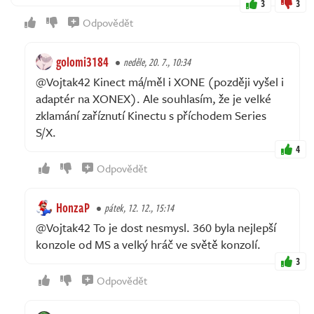
3
3
Odpovědět
golomi3184
neděle, 20. 7., 10:34
@Vojtak42 Kinect má/měl i XONE (později vyšel i
adaptér na XONEX). Ale souhlasím, že je velké
zklamání zaříznutí Kinectu s příchodem Series
S/X.
4
Odpovědět
HonzaP
pátek, 12. 12., 15:14
@Vojtak42 To je dost nesmysl. 360 byla nejlepší
konzole od MS a velký hráč ve světě konzolí.
3
Odpovědět