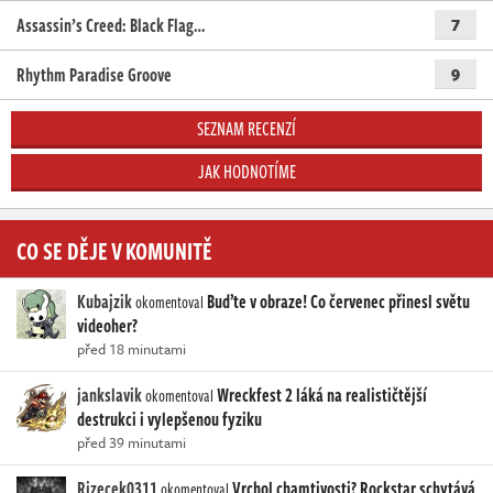
Assassin’s Creed: Black Flag…
7
Rhythm Paradise Groove
9
SEZNAM RECENZÍ
JAK HODNOTÍME
CO SE DĚJE V KOMUNITĚ
Kubajzik
Buďte v obraze! Co červenec přinesl světu
okomentoval
videoher?
před 18 minutami
jankslavik
Wreckfest 2 láká na realističtější
okomentoval
destrukci i vylepšenou fyziku
před 39 minutami
Rizecek0311
Vrchol chamtivosti? Rockstar schytává
okomentoval