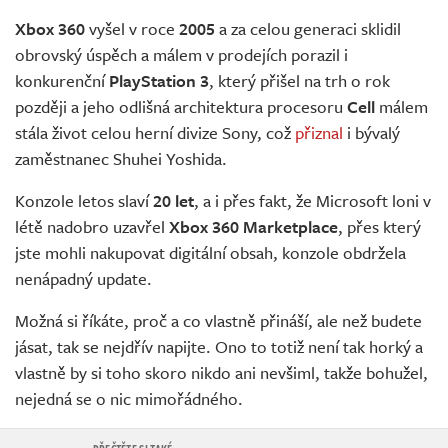
Živě
Xbox 360
vyšel v roce
2005
a za celou generaci sklidil
obrovský úspěch a málem v prodejích porazil i
konkurenční
PlayStation 3
, který přišel na trh o rok
později a jeho odlišná architektura procesoru
Cell
málem
stála život celou herní divize Sony, což
přiznal
i bývalý
zaměstnanec Shuhei Yoshida.
Konzole letos slaví
20 let
, a i přes fakt, že Microsoft loni v
létě nadobro uzavřel
Xbox 360 Marketplace
, přes který
jste mohli nakupovat digitální obsah, konzole obdržela
nenápadný update.
Možná si říkáte, proč a co vlastně přináší, ale než budete
jásat, tak se nejdřív napijte. Ono to totiž není tak horký a
vlastně by si toho skoro nikdo ani nevšiml, takže bohužel,
nejedná se o nic mimořádného.