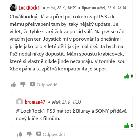
LockRock1
pátek, 27. 6., 16:35
Upraveno
pátek, 27. 6., 16:36
Chválihodný. Já asi před pul rokem zapl Ps3 a k
mému překvapení tam byl taky nějaký update. Je
vidět, že tyhle starý železa pořád válí. Na ps3 se rád
vracím jen ten Joystick mi v porovnání s dnešními
přijde jako pro 4 leté děti jak je malinký. Já bych na
Ps3 nedal nikdy dopustit. Mám spoustu krabicovek,
které si vlastně nikde jinde nezahraju. V tomhle jsou
Xbox páni a ta zpětná kompatibilita je super.
8
Odpovědět
kroman47
pátek, 27. 6., 17:33
@LockRock1 PS3 má totiž Bluray a SONY přidává
nový klíče k filmům.
8
Odpovědět