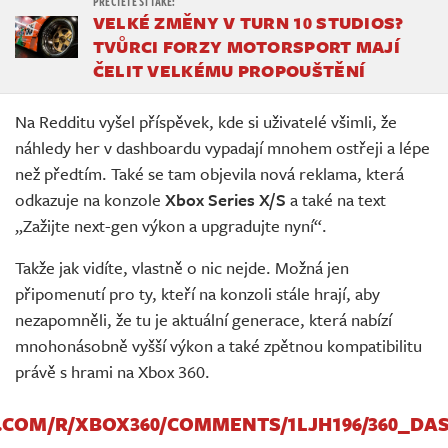
VELKÉ ZMĚNY V TURN 10 STUDIOS?
TVŮRCI FORZY MOTORSPORT MAJÍ
ČELIT VELKÉMU PROPOUŠTĚNÍ
Na Redditu vyšel příspěvek, kde si uživatelé všimli, že
náhledy her v dashboardu vypadají mnohem ostřeji a lépe
než předtím. Také se tam objevila nová reklama, která
odkazuje na konzole
Xbox Series X/S
a také na text
„Zažijte next-gen výkon a upgradujte nyní“.
Takže jak vidíte, vlastně o nic nejde. Možná jen
připomenutí pro ty, kteří na konzoli stále hrají, aby
nezapomněli, že tu je aktuální generace, která nabízí
mnohonásobně vyšší výkon a také zpětnou kompatibilitu
právě s hrami na Xbox 360.
.COM/R/XBOX360/COMMENTS/1LJH196/360_D