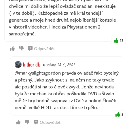
chvilce mi došlo že lepší ovladač snad ani neexistuje
( v te době). Každopadně za mě král tehdejší
generace a moje hned druhá nejoblíbenější konzole
v historii videoher. Hned za Playstationem 2
samozřejmě.
12
Odpovědět
h-thor-dk
sobota, 28. 6., 20:01
@markyslightsgordon pravda ovladač fakt bytelný
a přesný. Jako zvyknout si na něm ne taky trvalo
ale později si na to člověk zvykl. Jenže nevihoda
byla že mechanika občas poškodila DVD a štvalo
mě že hry hodně svapovali z DVD a pokud člověk
neměl velké HDD tak dost tím se trpělo.
2
Odpovědět