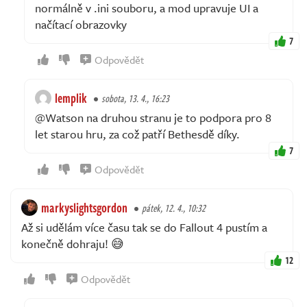
normálně v .ini souboru, a mod upravuje UI a
načítací obrazovky
7
Odpovědět
lemplik
sobota, 13. 4., 16:23
@Watson na druhou stranu je to podpora pro 8
let starou hru, za což patří Bethesdě díky.
7
Odpovědět
markyslightsgordon
pátek, 12. 4., 10:32
Až si udělám více času tak se do Fallout 4 pustím a
konečně dohraju! 😅
12
Odpovědět