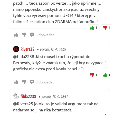
patch ... teda aspon pc verze ... jako uprimne ...
mimo japonsko cinskych znaku jsou uz vsechny
tyhle veci vyresny pomoci UFO4P kterej je v
fallout 4 creation club ZDARMA od fanoušku !
1
1
Odpovědět
Rivers25
pondělí, 15. 4., 16:08
@filda2238 Já si musel trochu rýpnout do
Bethesdy, když je známá tím, že její hry nevypadají
graficky nic extra proti konkurenci. :D
1
3
Odpovědět
filda2238
pondělí, 15. 4., 16:31
@Rivers25 jo ok, to je validni argument tak ne
nadarma se ji na rika betatestda