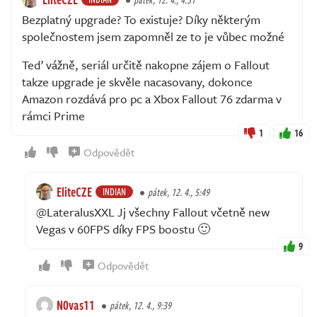
Bezplatný upgrade? To existuje? Díky některým
společnostem jsem zapomněl ze to je vůbec možné
Teď vážně, seriál určitě nakopne zájem o Fallout
takze upgrade je skvěle nacasovany, dokonce
Amazon rozdává pro pc a Xbox Fallout 76 zdarma v
rámci Prime
1
16
Odpovědět
EliteCZE
INDIAN
pátek, 12. 4., 5:49
@LateralusXXL Jj všechny Fallout včetně new
Vegas v 60FPS díky FPS boostu 🙂
9
Odpovědět
N0vas11
pátek, 12. 4., 9:39