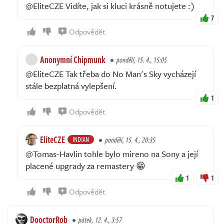
@EliteCZE Vidíte, jak si kluci krásně notujete :)
7
Odpovědět
Anonymní Chipmunk
pondělí, 15. 4., 15:05
@EliteCZE Tak třeba do No Man's Sky vycházejí
stále bezplatná vylepšení.
1
Odpovědět
EliteCZE
INDIAN
pondělí, 15. 4., 20:35
@Tomas-Havlin tohle bylo mireno na Sony a její
placené upgrady za remastery 😁
1
1
Odpovědět
DooctorRob
pátek, 12. 4., 3:57