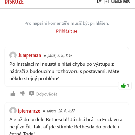
DISKUZE
| 41 KOMENTÁŘŮ
Pro napsání komentáře musíš být přihlášen.
Přihlásit se
Jumperman
pátek, 2. 8., 8:49
Po instalaci mi neustále hlásí chybu po výstupu z
nádraží a budoucímu rozhovoru s postavami. Máte
někdo stejný problém?
1
Odpovědět
lpterrancze
sobota, 20. 4., 6:27
Ale už do prdele Bethesda!! Já chci hrát za Enclavu a
ne jí zničit, fakt ať jde stímhle Bethesda do prdele i
četné Toda!