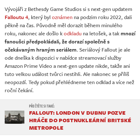
Živě
Vývojáři z Bethesdy Game Studios si s next-gen updatem
Falloutu 4
, který byl
oznámen
na podzim roku 2022, dali
pěkně na čas. Původně měl dorazit během minulého
roku, nakonec ale došlo k
odkladu
na letošek, a tak
mnozí
fanoušci předpokládali, že dorazí společně s
očekávaným hraným seriálem
. Seriálový Fallout je ale
ode dneška k dispozici v nabídce streamovací služby
Amazon Prime Video a next-gen update nikde, takže ani
tuto velkou událost tvůrci nestihli. Ale nakonec se příliš
neopozdí. Tedy pokud přehlédneme ten odklad a více než
roční čekání.
FALLOUT: LONDON V DUBNU POZVE
HRÁČE DO POSTNUKLEÁRNÍ BRITSKÉ
METROPOLE