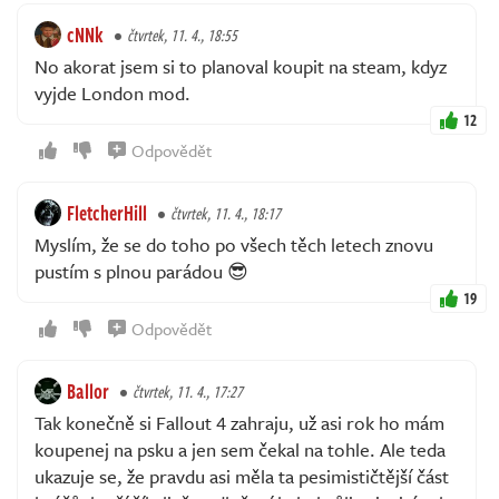
cNNk
čtvrtek, 11. 4., 18:55
No akorat jsem si to planoval koupit na steam, kdyz
vyjde London mod.
12
Odpovědět
FletcherHill
čtvrtek, 11. 4., 18:17
Myslím, že se do toho po všech těch letech znovu
pustím s plnou parádou 😎
19
Odpovědět
Ballor
čtvrtek, 11. 4., 17:27
Tak konečně si Fallout 4 zahraju, už asi rok ho mám
koupenej na psku a jen sem čekal na tohle. Ale teda
ukazuje se, že pravdu asi měla ta pesimističtější část