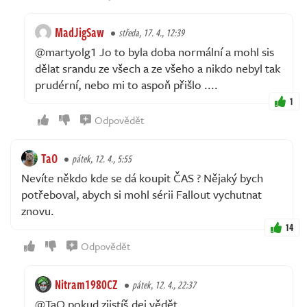
MadJigSaw
středa, 17. 4., 12:39
@martyolg1 Jo to byla doba normální a mohl sis
dělat srandu ze všech a ze všeho a nikdo nebyl tak
prudérní, nebo mi to aspoň přišlo ....
1
Odpovědět
TaO
pátek, 12. 4., 5:55
Nevíte někdo kde se dá koupit ČAS ? Nějaký bych
potřeboval, abych si mohl sérii Fallout vychutnat
znovu.
14
Odpovědět
Nitram1980CZ
pátek, 12. 4., 22:37
@TaO pokud zjistíš,dej vědět.