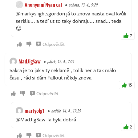
Anonymní Nyan cat
sobota, 13. 4., 9:29
@markyslightsgordon já to znova naistaloval kvůli
seriálu... a teď ut to taky dohraju... snad... teda
😉
7
Odpovědět
MadJigSaw
pátek, 12. 4., 7:09
Sakra je to jak v ty reklamě , tolik her a tak málo
času , rád si dám Fallout někdy znova
15
Odpovědět
martyolg1
neděle, 14. 4., 19:29
@MadJigSaw Ta byla dobrá
2
Odpovědět