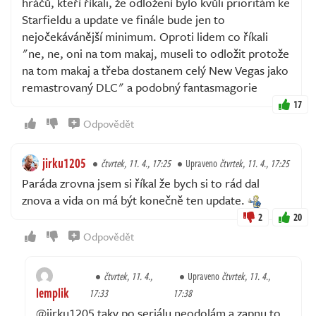
hráčů, kteří říkali, že odložení bylo kvůli prioritám ke
Starfieldu a update ve finále bude jen to
nejočekávánější minimum. Oproti lidem co říkali
"ne, ne, oni na tom makaj, museli to odložit protože
na tom makaj a třeba dostanem celý New Vegas jako
remastrovaný DLC" a podobný fantasmagorie
17
Odpovědět
jirku1205
čtvrtek, 11. 4., 17:25
Upraveno
čtvrtek, 11. 4., 17:25
Paráda zrovna jsem si říkal že bych si to rád dal
znova a vida on má být konečně ten update.
2
20
Odpovědět
čtvrtek, 11. 4.,
Upraveno
čtvrtek, 11. 4.,
lemplik
17:33
17:38
@jirku1205 taky po seriálu neodolám a zapnu to