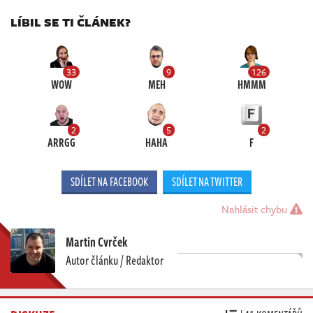
LÍBIL SE TI ČLÁNEK?
33
9
126
WOW
MEH
HMMM
2
5
2
ARRGG
HAHA
F
SDÍLET NA FACEBOOK
SDÍLET NA TWITTER
Nahlásit chybu
Martin Cvrček
Autor článku / Redaktor