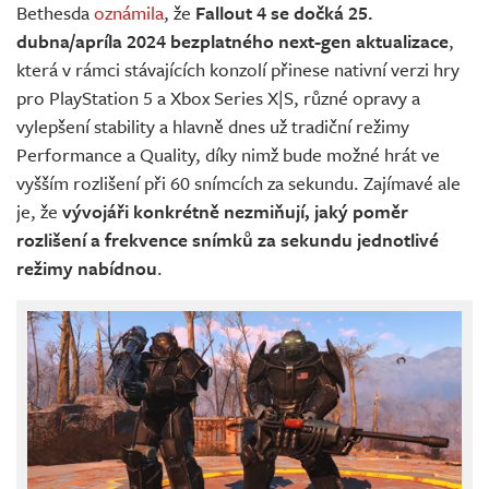
Bethesda
oznámila
, že
Fallout 4 se dočká 25.
dubna/apríla 2024 bezplatného next-gen aktualizace
,
která v rámci stávajících konzolí přinese nativní verzi hry
pro PlayStation 5 a Xbox Series X|S, různé opravy a
vylepšení stability a hlavně dnes už tradiční režimy
Performance a Quality, díky nimž bude možné hrát ve
vyšším rozlišení při 60 snímcích za sekundu. Zajímavé ale
je, že
vývojáři konkrétně nezmiňují, jaký poměr
rozlišení a frekvence snímků za sekundu jednotlivé
režimy nabídnou
.