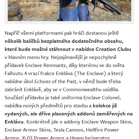
Napříč všemi platformami pak hráči dostanou ještě
několik balíčků bezplatného dodatečného obsahu,
které bude možné stáhnout v nabídce Creation Clubu
v hlavním menu hry. Nejzajímavější je nepochybně
přídavek Enclave Remnants, díky kterému se do světa
Falloutu 4 vrací frakce Enkláva (The Enclave) a který
nabídne úkol Echoes of the Past, v němž bude třeba
zabránit Enklávě, aby se v Commonwealthu usídlila.
Součástí přídavku je také uniforma Enclave Colonel,
nabídka nových předmětů pro stavbu a
kolekce již
vydaných, ale dříve placených addonů zaměřených na
Enklávu
. Konkrétně jde o addony Enclave Weapon Skins,
Enclave Armor Skins, Tesla Cannon, Hellfire Power
Armor, X-02 Power Armor a Heavy Incinerator.