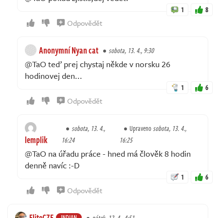
1
8
Odpovědět
Anonymní Nyan cat
sobota, 13. 4., 9:30
@TaO teď prej chystaj někde v norsku 26
hodinovej den...
1
6
Odpovědět
sobota, 13. 4.,
Upraveno
sobota, 13. 4.,
lemplik
16:24
16:25
@TaO na úřadu práce - hned má člověk 8 hodin
denně navíc :-D
1
6
Odpovědět
EliteCZE
INDIAN
pátek, 12. 4., 4:51