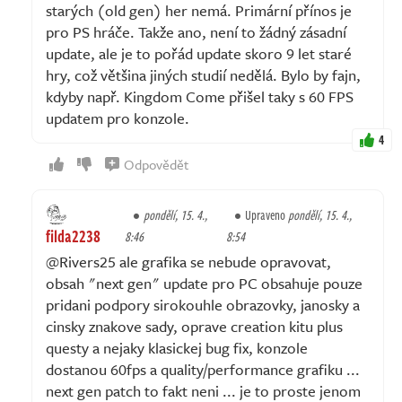
starých (old gen) her nemá. Primární přínos je
pro PS hráče. Takže ano, není to žádný zásadní
update, ale je to pořád update skoro 9 let staré
hry, což většina jiných studií nedělá. Bylo by fajn,
kdyby např. Kingdom Come přišel taky s 60 FPS
updatem pro konzole.
4
Odpovědět
pondělí, 15. 4.,
Upraveno
pondělí, 15. 4.,
filda2238
8:46
8:54
@Rivers25 ale grafika se nebude opravovat,
obsah "next gen" update pro PC obsahuje pouze
pridani podpory sirokouhle obrazovky, janosky a
cinsky znakove sady, oprave creation kitu plus
questy a nejaky klasickej bug fix, konzole
dostanou 60fps a quality/performance grafiku ...
next gen patch to fakt neni ... je to proste jenom