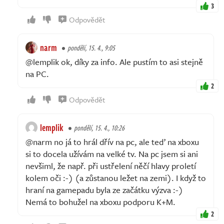
3
Odpovědět
narm
pondělí, 15. 4., 9:05
@lemplik ok, díky za info. Ale pustím to asi stejně
na PC.
2
Odpovědět
lemplik
pondělí, 15. 4., 10:26
@narm no já to hrál dřív na pc, ale teď na xboxu
si to docela užívám na velké tv. Na pc jsem si ani
nevšiml, že např. při ustřelení něčí hlavy proletí
kolem oči :-) (a zůstanou ležet na zemi). I když to
hraní na gamepadu byla ze začátku výzva :-)
Nemá to bohužel na xboxu podporu K+M.
2