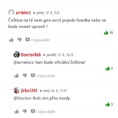
arrwincz
pátek, 12. 4., 3:32
Čeština na té next-gen verzi pojede hnedka nebo se
bude muset upravit ?
11
Odpovědět
DooctorRob
pondělí, 15. 4., 16:23
@arrwincz Tam bude oficiální čeština?
1
Odpovědět
jirku1205
úterý, 16. 4., 11:51
@Doctor-Rob Jen přes mody.
1
Odpovědět