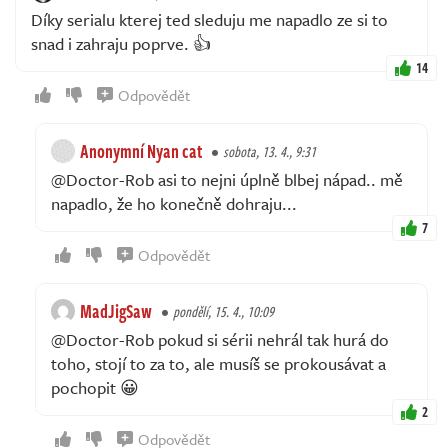
Díky serialu kterej ted sleduju me napadlo ze si to
snad i zahraju poprve. 👍
14
Odpovědět
Anonymní Nyan cat
sobota, 13. 4., 9:31
@Doctor-Rob asi to nejni úplně blbej nápad.. mě
napadlo, že ho konečně dohraju...
7
Odpovědět
MadJigSaw
pondělí, 15. 4., 10:09
@Doctor-Rob pokud si sérii nehrál tak hurá do
toho, stojí to za to, ale musíš se prokousávat a
pochopit 😀
2
Odpovědět