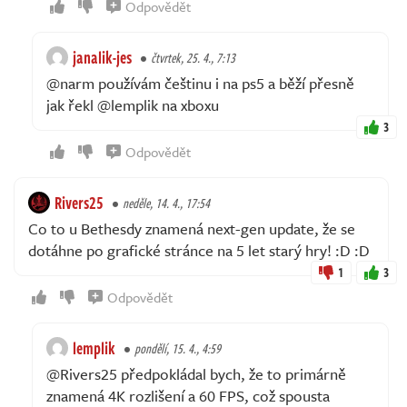
Odpovědět
janalik-jes
čtvrtek, 25. 4., 7:13
@narm používám češtinu i na ps5 a běží přesně
jak řekl @lemplik na xboxu
3
Odpovědět
Rivers25
neděle, 14. 4., 17:54
Co to u Bethesdy znamená next-gen update, že se
dotáhne po grafické stránce na 5 let starý hry! :D :D
1
3
Odpovědět
lemplik
pondělí, 15. 4., 4:59
@Rivers25 předpokládal bych, že to primárně
znamená 4K rozlišení a 60 FPS, což spousta