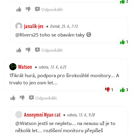
2
Odpovědět
janalik-jes
čtvrtek, 25. 4., 7:13
@Rivers25 toho se obavám taky 😅
1
Odpovědět
Watson
sobota, 13. 4., 6:25
Třikrát hurá, podpora pro širokoúhlé monitory... A
trvalo to jen osm let...
1
3
Odpovědět
Anonymní Nyan cat
sobota, 13. 4., 9:28
@Watson jestli se nepletu... na nexusu už je to
několik let... rozlišení monitoru přepíšeš