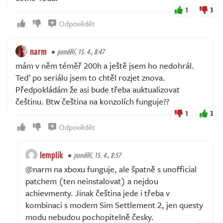
1
3
Odpovědět
narm
pondělí, 15. 4., 8:47
mám v něm téměř 200h a ještě jsem ho nedohrál.
Teď po seriálu jsem to chtěl rozjet znova.
Předpokládám že asi bude třeba auktualizovat
češtinu. Btw čeština na konzolích funguje??
1
3
Odpovědět
lemplik
pondělí, 15. 4., 8:57
@narm na xboxu funguje, ale špatně s unofficial
patchem (ten neinstalovat) a nejdou
achievmenty. Jinak čeština jede i třeba v
kombinaci s modem Sim Settlement 2, jen questy
modu nebudou pochopitelně česky.