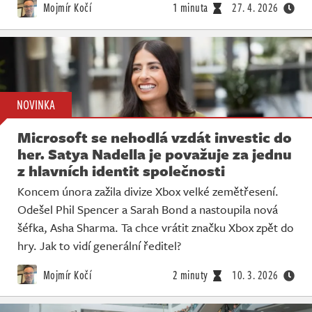
Mojmír Kočí
1 minuta
27. 4. 2026
NOVINKA
Microsoft se nehodlá vzdát investic do
her. Satya Nadella je považuje za jednu
z hlavních identit společnosti
Koncem února zažila divize Xbox velké zemětřesení.
Odešel Phil Spencer a Sarah Bond a nastoupila nová
šéfka, Asha Sharma. Ta chce vrátit značku Xbox zpět do
hry. Jak to vidí generální ředitel?
Mojmír Kočí
2 minuty
10. 3. 2026