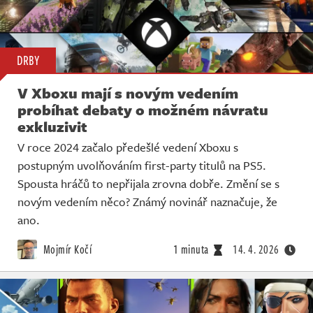
DRBY
V Xboxu mají s novým vedením
probíhat debaty o možném návratu
exkluzivit
V roce 2024 začalo předešlé vedení Xboxu s
postupným uvolňováním first-party titulů na PS5.
Spousta hráčů to nepřijala zrovna dobře. Změní se s
novým vedením něco? Známý novinář naznačuje, že
ano.
Mojmír Kočí
1 minuta
14. 4. 2026