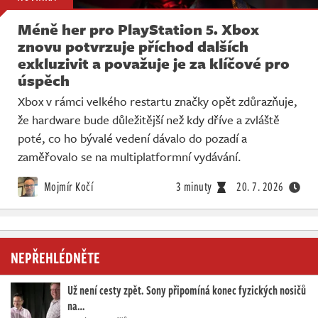
Méně her pro PlayStation 5. Xbox
znovu potvrzuje příchod dalších
exkluzivit a považuje je za klíčové pro
úspěch
Xbox v rámci velkého restartu značky opět zdůrazňuje,
že hardware bude důležitější než kdy dříve a zvláště
poté, co ho bývalé vedení dávalo do pozadí a
zaměřovalo se na multiplatformní vydávání.
Mojmír Kočí
3 minuty
20. 7. 2026
NEPŘEHLÉDNĚTE
Už není cesty zpět. Sony připomíná konec fyzických nosičů
na…