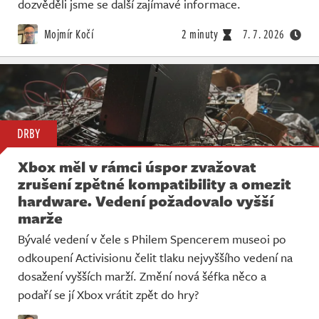
dozvěděli jsme se další zajímavé informace.
Mojmír Kočí
2 minuty
7. 7. 2026
DRBY
Xbox měl v rámci úspor zvažovat
zrušení zpětné kompatibility a omezit
hardware. Vedení požadovalo vyšší
marže
Bývalé vedení v čele s Philem Spencerem museoi po
odkoupení Activisionu čelit tlaku nejvyššího vedení na
dosažení vyšších marží. Změní nová šéfka něco a
podaří se jí Xbox vrátit zpět do hry?