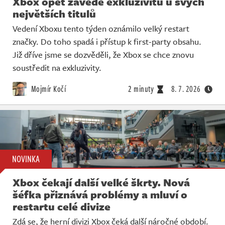
Xbox opět zavede exkluzivitu u svých
největších titulů
Vedení Xboxu tento týden oznámilo velký restart
značky. Do toho spadá i přístup k first-party obsahu.
Již dříve jsme se dozvěděli, že Xbox se chce znovu
soustředit na exkluzivity.
Mojmír Kočí
2 minuty
8. 7. 2026
NOVINKA
Xbox čekají další velké škrty. Nová
šéfka přiznává problémy a mluví o
restartu celé divize
Zdá se, že herní divizi Xbox čeká další náročné období.