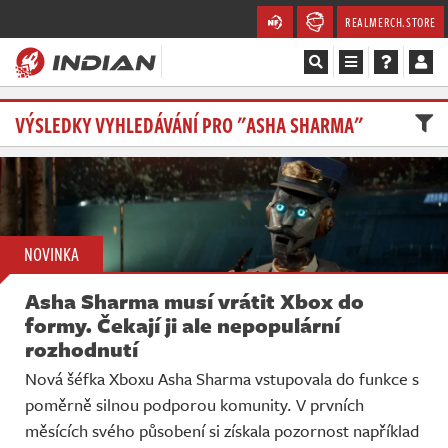
REALMERCH.STORE
Magazín
VÝSLEDKY VYHLEDÁVÁNÍ PRO "ASHA SHARMA"
Recenze
Videa
NOVINKA
Soutěže
Asha Sharma musí vrátit Xbox do
Databáze
formy. Čekají ji ale nepopulární
rozhodnutí
Komunita
Nová šéfka Xboxu Asha Sharma vstupovala do funkce s
poměrně silnou podporou komunity. V prvních
Redakce
měsících svého působení si získala pozornost například