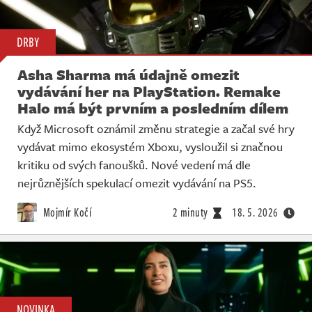
DRBY
Asha Sharma má údajně omezit
vydávání her na PlayStation. Remake
Halo má být prvním a posledním dílem
Když Microsoft oznámil změnu strategie a začal své hry
vydávat mimo ekosystém Xboxu, vysloužil si značnou
kritiku od svých fanoušků. Nové vedení má dle
nejrůznějších spekulací omezit vydávání na PS5.
Mojmír Kočí
2 minuty
18. 5. 2026
NOVINKA