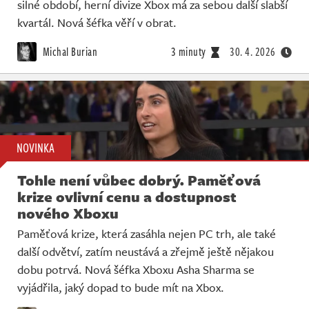
silné období, herní divize Xbox má za sebou další slabší
kvartál. Nová šéfka věří v obrat.
Michal Burian
3 minuty
30. 4. 2026
NOVINKA
Tohle není vůbec dobrý. Paměťová
krize ovlivní cenu a dostupnost
nového Xboxu
Paměťová krize, která zasáhla nejen PC trh, ale také
další odvětví, zatím neustává a zřejmě ještě nějakou
dobu potrvá. Nová šéfka Xboxu Asha Sharma se
vyjádřila, jaký dopad to bude mít na Xbox.