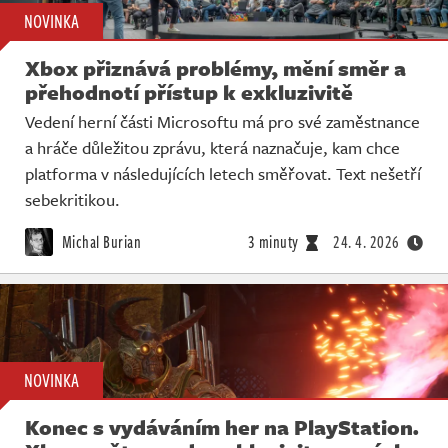
NOVINKA
Xbox přiznává problémy, mění směr a
přehodnotí přístup k exkluzivitě
Vedení herní části Microsoftu má pro své zaměstnance
a hráče důležitou zprávu, která naznačuje, kam chce
platforma v následujících letech směřovat. Text nešetří
sebekritikou.
Michal Burian
3 minuty
24. 4. 2026
NOVINKA
Konec s vydáváním her na PlayStation.