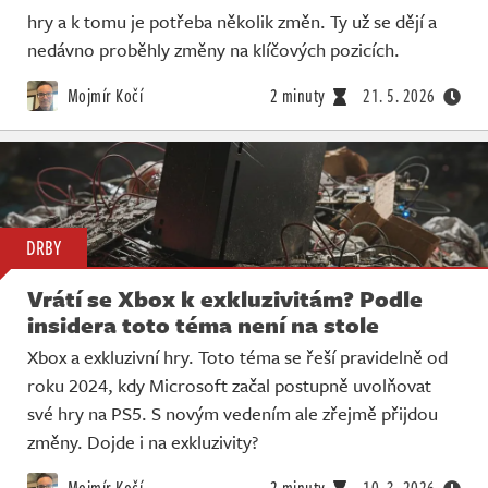
hry a k tomu je potřeba několik změn. Ty už se dějí a
nedávno proběhly změny na klíčových pozicích.
Mojmír Kočí
2 minuty
21. 5. 2026
DRBY
Vrátí se Xbox k exkluzivitám? Podle
insidera toto téma není na stole
Xbox a exkluzivní hry. Toto téma se řeší pravidelně od
roku 2024, kdy Microsoft začal postupně uvolňovat
své hry na PS5. S novým vedením ale zřejmě přijdou
změny. Dojde i na exkluzivity?
Mojmír Kočí
2 minuty
10. 3. 2026