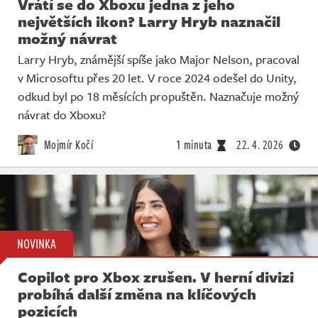
Vrátí se do Xboxu jedna z jeho
největších ikon? Larry Hryb naznačil
možný návrat
Larry Hryb, známější spíše jako Major Nelson, pracoval
v Microsoftu přes 20 let. V roce 2024 odešel do Unity,
odkud byl po 18 měsících propuštěn. Naznačuje možný
návrat do Xboxu?
Mojmír Kočí
1 minuta
22. 4. 2026
NOVINKA
Copilot pro Xbox zrušen. V herní divizi
probíhá další změna na klíčových
pozicích