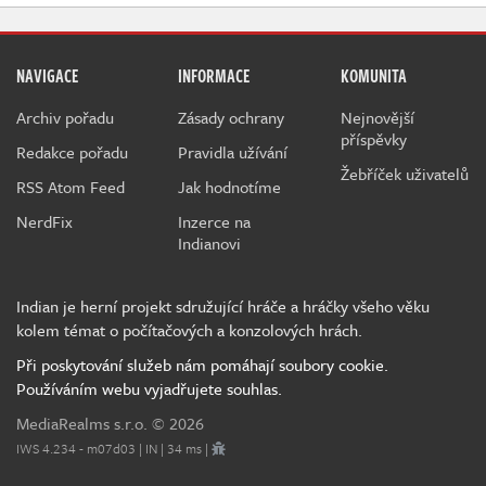
NAVIGACE
INFORMACE
KOMUNITA
Archiv pořadu
Zásady ochrany
Nejnovější
příspěvky
Redakce pořadu
Pravidla užívání
Žebříček uživatelů
RSS Atom Feed
Jak hodnotíme
NerdFix
Inzerce na
Indianovi
Indian je herní projekt sdružující hráče a hráčky všeho věku
kolem témat o počítačových a konzolových hrách.
Při poskytování služeb nám pomáhají soubory cookie.
Používáním webu vyjadřujete souhlas.
MediaRealms s.r.o.
© 2026
IWS 4.234 - m07d03 | IN | 34 ms |