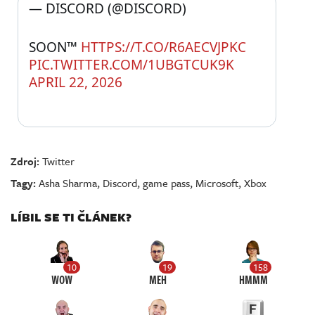
— DISCORD (@DISCORD) 
SOON™ 
HTTPS://T.CO/R6AECVJPKC
PIC.TWITTER.COM/1UBGTCUK9K
APRIL 22, 2026
Zdroj:
Twitter
Tagy:
Asha Sharma
,
Discord
,
game pass
,
Microsoft
,
Xbox
LÍBIL SE TI ČLÁNEK?
10
19
158
WOW
MEH
HMMM