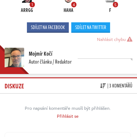
1
4
5
ARRGG
HAHA
F
SDÍLET NA FACEBOOK
SDÍLET NA TWITTER
Nahlásit chybu
Mojmír Kočí
Autor článku / Redaktor
DISKUZE
| 3 KOMENTÁŘŮ
Pro napsání komentáře musíš být přihlášen.
Přihlásit se