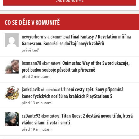
JAK HODNOTÍME
CO SE DĚJE V KOMUNITĚ
newyorkeru-s-a
Final Fantasy 7 Revelation míří na
okomentoval
Gamescom. Fanoušci se dočkají nových záběrů
právě teď
losmann78
Onimusha: Way of the Sword ukazuje,
okomentoval
proč budou souboje působit tak přirozeně
před 2 minutami
jankslavik
Už není cesty zpět. Sony připomíná
okomentoval
konec fyzických nosičů na krabicích PlayStationu 5
před 13 minutami
czDante92
Titan Quest 2 dostává novou třídu, která
okomentoval
vládne silami života i smrti
před 19 minutami