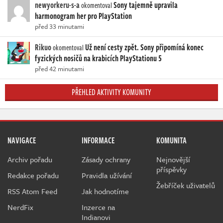
newyorkeru-s-a
Sony tajemně upravila
okomentoval
harmonogram her pro PlayStation
před 33 minutami
Rikuo
Už není cesty zpět. Sony připomíná konec
okomentoval
fyzických nosičů na krabicích PlayStationu 5
před 42 minutami
PŘEHLED AKTIVITY KOMUNITY
NAVIGACE
INFORMACE
KOMUNITA
Archiv pořadu
Zásady ochrany
Nejnovější
příspěvky
Redakce pořadu
Pravidla užívání
Žebříček uživatelů
RSS Atom Feed
Jak hodnotíme
NerdFix
Inzerce na
Indianovi