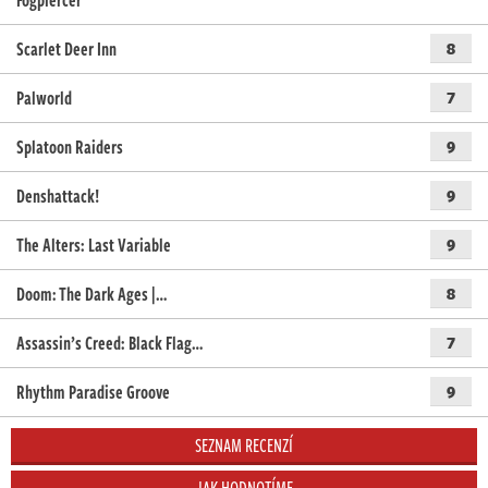
Fogpiercer
Scarlet Deer Inn
8
Palworld
7
Splatoon Raiders
9
Denshattack!
9
The Alters: Last Variable
9
Doom: The Dark Ages |…
8
Assassin’s Creed: Black Flag…
7
Rhythm Paradise Groove
9
SEZNAM RECENZÍ