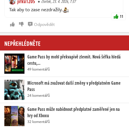
jirku1205
čtvrtek, 23. 4. 2026, 7:37
Tak aby to zase nezdražily.
11
Odpovědět
NEPŘEHLÉDNĚTE
Game Pass by mohl překvapivě zlevnit. Nová šéfka hledá
cestu,…
49 komentářů
Microsoft má zvažovat další změny v předplatném Game
Pass
24 komentářů
Game Pass může nabídnout předplatné zaměřené jen na
hry od Xboxu
32 komentářů