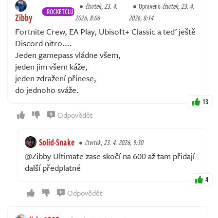
čtvrtek, 23. 4.
Upraveno
čtvrtek, 23. 4.
ROCKETCLUB
Zibby
2026, 8:06
2026, 8:14
Fortnite Crew, EA Play, Ubisoft+ Classic a teď ještě
Discord nitro....
Jeden gamepass vládne všem,
jeden jim všem káže,
jeden zdražení přinese,
do jednoho sváže.
13
Odpovědět
Solid-Snake
čtvrtek, 23. 4. 2026, 9:30
@Zibby Ultimate zase skočí na 600 až tam přidají
další předplatné
4
Odpovědět