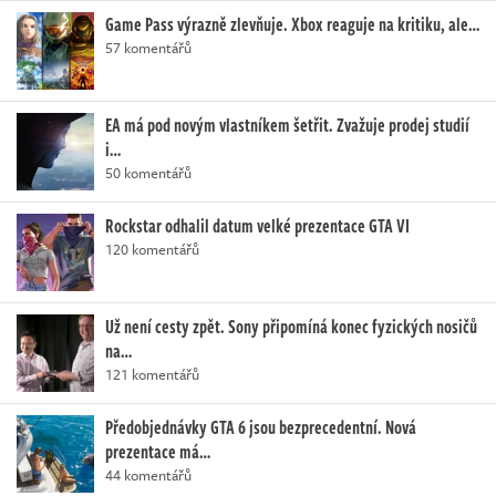
Game Pass výrazně zlevňuje. Xbox reaguje na kritiku, ale…
57 komentářů
EA má pod novým vlastníkem šetřit. Zvažuje prodej studií
i…
50 komentářů
Rockstar odhalil datum velké prezentace GTA VI
120 komentářů
Už není cesty zpět. Sony připomíná konec fyzických nosičů
na…
121 komentářů
Předobjednávky GTA 6 jsou bezprecedentní. Nová
prezentace má…
44 komentářů