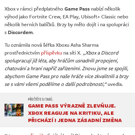
Živě
Xbox v rámci předplatného
Game Pass
nabízí několik
výhod jako Fortnite Crew, EA Play, Ubisoft+ Classic nebo
několik herních balíčků. Brzy by mělo dojít i na spolupráci
s
Discordem
.
Tu oznámila nová šéfka Xboxu Asha Sharma
prostřednictvím
příspěvku
na síti X.
„Xbox a Discord
spolupracují již léta, aby hráčům usnadnili propojení,
chatování a hraní napříč zařízeními. Znovu jsme se spojili,
abychom Game Pass pro naše hráče více zkvalitnili a brzy
se s vámi všemi podělíme o další podrobnosti,“
uvedla.
GAME PASS VÝRAZNĚ ZLEVŇUJE.
XBOX REAGUJE NA KRITIKU, ALE
PŘICHÁZÍ I JEDNA ZÁSADNÍ ZMĚNA