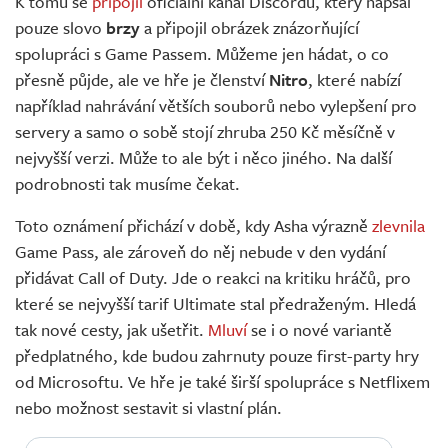
K tomu se
připojil
oficiální kanál Discordu, který napsal
pouze slovo
brzy
a připojil obrázek znázorňující
spolupráci s Game Passem. Můžeme jen hádat, o co
přesně půjde, ale ve hře je členství
Nitro
, které nabízí
například nahrávání větších souborů nebo vylepšení pro
servery a samo o sobě stojí zhruba 250 Kč měsíčně v
nejvyšší verzi. Může to ale být i něco jiného. Na další
podrobnosti tak musíme čekat.
Toto oznámení přichází v době, kdy Asha výrazně
zlevnila
Game Pass, ale zároveň do něj nebude v den vydání
přidávat Call of Duty. Jde o reakci na kritiku hráčů, pro
které se nejvyšší tarif Ultimate stal předraženým. Hledá
tak nové cesty, jak ušetřit.
Mluví
se i o nové variantě
předplatného, kde budou zahrnuty pouze first-party hry
od Microsoftu. Ve hře je také širší spolupráce s Netflixem
nebo možnost sestavit si vlastní plán.