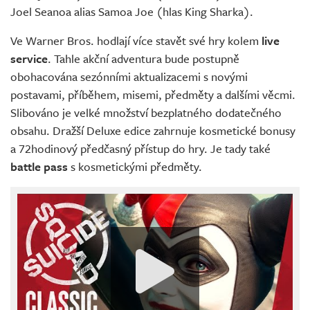
Joel Seanoa alias Samoa Joe (hlas King Sharka).
Ve Warner Bros. hodlají více stavět své hry kolem
live
service
. Tahle akční adventura bude postupně
obohacována sezónními aktualizacemi s novými
postavami, příběhem, misemi, předměty a dalšími věcmi.
Slibováno je velké množství bezplatného dodatečného
obsahu. Dražší Deluxe edice zahrnuje kosmetické bonusy
a 72hodinový předčasný přístup do hry. Je tady také
battle pass
s kosmetickými předměty.