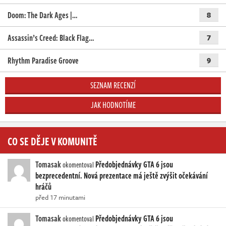
Doom: The Dark Ages |…
8
Assassin’s Creed: Black Flag…
7
Rhythm Paradise Groove
9
SEZNAM RECENZÍ
JAK HODNOTÍME
CO SE DĚJE V KOMUNITĚ
Tomasak
Předobjednávky GTA 6 jsou
okomentoval
bezprecedentní. Nová prezentace má ještě zvýšit očekávání
hráčů
před 17 minutami
Tomasak
Předobjednávky GTA 6 jsou
okomentoval