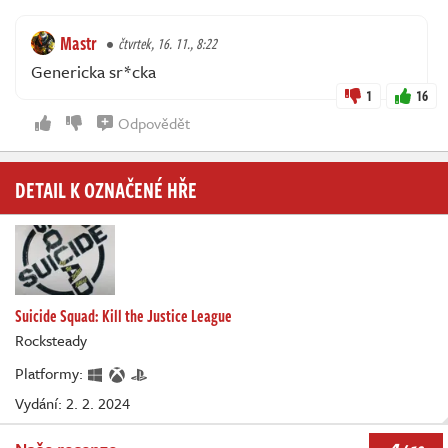
Mastr
čtvrtek, 16. 11., 8:22
Genericka sr*cka
1
16
Odpovědět
DETAIL K OZNAČENÉ HŘE
Suicide Squad: Kill the Justice League
Rocksteady
Platformy:
Vydání: 2. 2. 2024