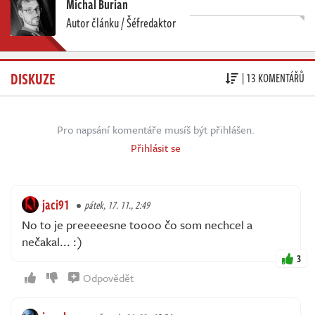
Michal Burian
Autor článku / Šéfredaktor
DISKUZE
| 13 KOMENTÁŘŮ
Pro napsání komentáře musíš být přihlášen.
Přihlásit se
jaci91
pátek, 17. 11., 2:49
No to je preeeeesne toooo čo som nechcel a
nečakal... :)
3
Odpovědět