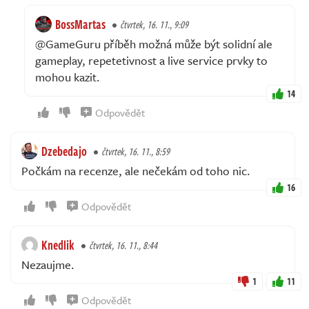
BossMartas
čtvrtek, 16. 11., 9:09
@GameGuru příběh možná může být solidní ale
gameplay, repetetivnost a live service prvky to
mohou kazit.
14
Odpovědět
Dzebedajo
čtvrtek, 16. 11., 8:59
Počkám na recenze, ale nečekám od toho nic.
16
Odpovědět
Knedlik
čtvrtek, 16. 11., 8:44
Nezaujme.
1
11
Odpovědět