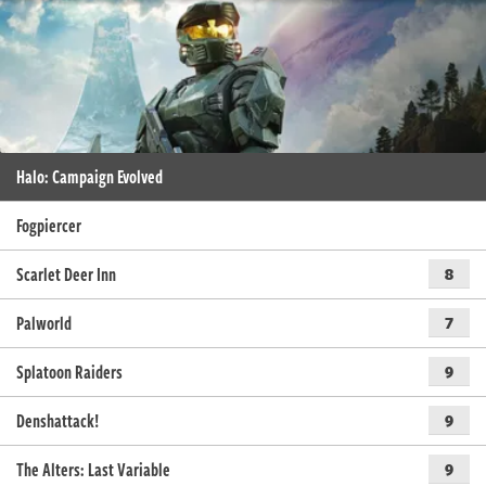
Halo: Campaign Evolved
Fogpiercer
Scarlet Deer Inn
8
Palworld
7
Splatoon Raiders
9
Denshattack!
9
The Alters: Last Variable
9