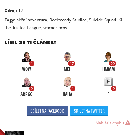
Zdroj:
TZ
Tagy:
akční adventura
,
Rocksteady Studios
,
Suicide Squad: Kill
the Justice League
,
warner bros.
LÍBIL SE TI ČLÁNEK?
1
17
92
WOW
MEH
HMMM
2
1
2
ARRGG
HAHA
F
SDÍLET NA FACEBOOK
SDÍLET NA TWITTER
Nahlásit chybu