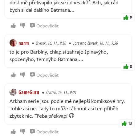
dost mě překvapilo jak se i dnes drží. Ach, jak rád
bych si dal dalšího Batmana...
9
Odpovědět
narm
čtvrtek, 16. 11., 9:50
Upraveno
čtvrtek, 16. 11., 9:50
to je pro Barbíny, chlap si zahraje špinavýho,
spocenýho, temnýho Batmana....
8
Odpovědět
GameGuru
čtvrtek, 16. 11., 9:04
Arkham serie jsou podle mě nejlepší komiksové hry.
Tohle asi ne. Tady to může táhnout asi ten příběh
zbytek nic. Třeba překvapí 😉
13
Odpovědět