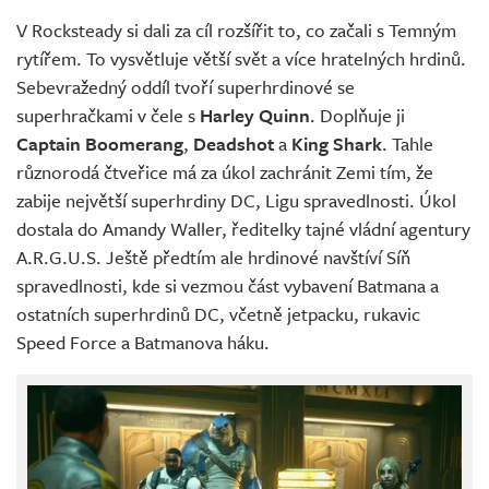
V Rocksteady si dali za cíl rozšířit to, co začali s Temným
rytířem. To vysvětluje větší svět a více hratelných hrdinů.
Sebevražedný oddíl tvoří superhrdinové se
superhračkami v čele s
Harley Quinn
. Doplňuje ji
Captain Boomerang
,
Deadshot
a
King Shark
. Tahle
různorodá čtveřice má za úkol zachránit Zemi tím, že
zabije největší superhrdiny DC, Ligu spravedlnosti. Úkol
dostala do Amandy Waller, ředitelky tajné vládní agentury
A.R.G.U.S. Ještě předtím ale hrdinové navštíví Síň
spravedlnosti, kde si vezmou část vybavení Batmana a
ostatních superhrdinů DC, včetně jetpacku, rukavic
Speed Force a Batmanova háku.