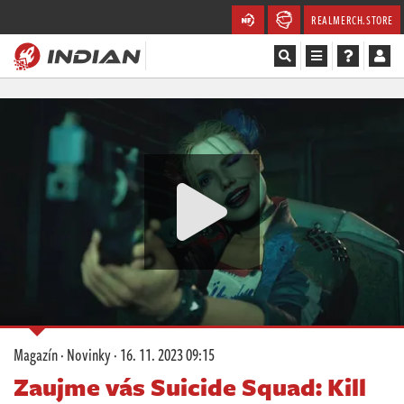
REALMERCH.STORE
Magazín
Recenze
Videa
Soutěže
Databáze
Komunita
Magazín
·
Novinky
·
16. 11. 2023 09:15
Redakce
Zaujme vás Suicide Squad: Kill