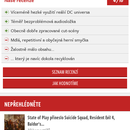
4
Naše recenze
/ 10
Víceméně hezké využití reálií DC universa
Téměř bezproblémová audiosložka
Obecně dobře zpracované cut-scény
Mdlá, repetitivní a obyčejná herní smyčka
Žalostně málo obsahu…
… který je navíc dokola recyklován
SEZNAM RECENZÍ
JAK HODNOTÍME
NEPŘEHLÉDNĚTE
State of Play přineslo Suicide Squad, Resident Evil 4,
Baldur's…