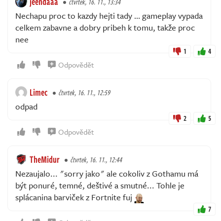
jeendaaa
čtvrtek, 16. 11., 13:34
Nechapu proc to kazdy hejti tady … gameplay vypada
celkem zabavne a dobry pribeh k tomu, takže proc
nee
1
4
Odpovědět
Limec
čtvrtek, 16. 11., 12:59
odpad
2
5
Odpovědět
TheMidur
čtvrtek, 16. 11., 12:44
Nezaujalo... "sorry jako" ale cokoliv z Gothamu má
být ponuré, temné, deštivé a smutné... Tohle je
splácanina barviček z Fortnite fuj
7