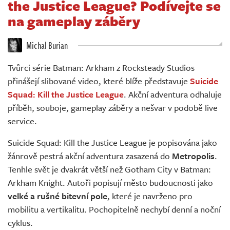
the Justice League? Podívejte se
Živě
na gameplay záběry
Michal Burian
Tvůrci série Batman: Arkham z Rocksteady Studios
přinášejí slibované video, které blíže představuje
Suicide
Squad: Kill the Justice League
. Akční adventura odhaluje
příběh, souboje, gameplay záběry a nešvar v podobě live
service.
Suicide Squad: Kill the Justice League je popisována jako
žánrově pestrá akční adventura zasazená do
Metropolis
.
Tenhle svět je dvakrát větší než Gotham City v Batman:
Arkham Knight. Autoři popisují město budoucnosti jako
velké a rušné bitevní pole
, které je navrženo pro
mobilitu a vertikalitu. Pochopitelně nechybí denní a noční
cyklus.