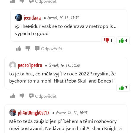
Odpovědět
jeendaaa
čtvrtek, 16. 11., 13:33
@TheMidur vsak se to odehrava v metropolis …
vypada to good
1
4
Odpovědět
pedro1pedro
čtvrtek, 16. 11., 10:58
to je ta hra, co měla vyjít v roce 2022 ? myslím, že
bychom tomu mohli říkat třeba Skull and Bones II
7
Odpovědět
ph4nt0mgh0st17
čtvrtek, 16. 11., 10:05
Mě to teda zaujalo jen příběhem a těmi rozhovory
mezi postavami. Nedávno jsem hrál Arkham Knight a