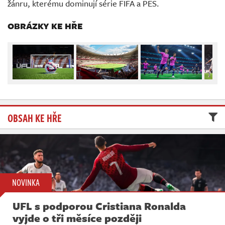
žánru, kterému dominují série FIFA a PES.
Živě
OBRÁZKY KE HŘE
OBSAH KE HŘE
NOVINKA
UFL s podporou Cristiana Ronalda
vyjde o tři měsíce později