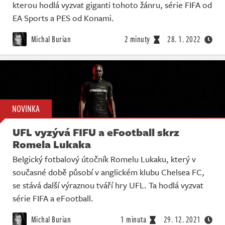
kterou hodlá vyzvat giganti tohoto žánru, série FIFA od
EA Sports a PES od Konami.
Michal Burian
2 minuty
28. 1. 2022
NOVINKA
UFL vyzývá FIFU a eFootball skrz
Romela Lukaka
Belgický fotbalový útočník Romelu Lukaku, který v
současné době působí v anglickém klubu Chelsea FC,
se stává další výraznou tváří hry UFL. Ta hodlá vyzvat
série FIFA a eFootball.
Michal Burian
1 minuta
29. 12. 2021