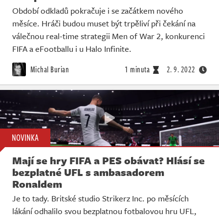
Období odkladů pokračuje i se začátkem nového
měsíce. Hráči budou muset být trpěliví při čekání na
válečnou real-time strategii Men of War 2, konkurenci
FIFA a eFootballu i u Halo Infinite.
Michal Burian
1 minuta
2. 9. 2022
NOVINKA
Mají se hry FIFA a PES obávat? Hlásí se
bezplatné UFL s ambasadorem
Ronaldem
Je to tady. Britské studio Strikerz Inc. po měsících
lákání odhalilo svou bezplatnou fotbalovou hru UFL,