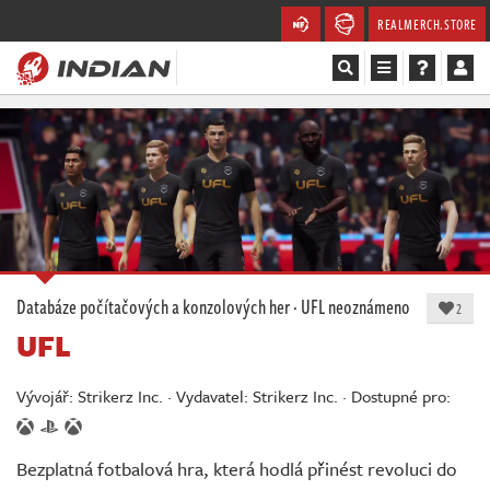
REALMERCH.STORE
Magazín
Recenze
Videa
Soutěže
Databáze počítačových a konzolových her
·
UFL
neoznámeno
2
UFL
Databáze
Komunita
Vývojář: Strikerz Inc. · Vydavatel: Strikerz Inc. · Dostupné pro:
Redakce
Bezplatná fotbalová hra, která hodlá přinést revoluci do