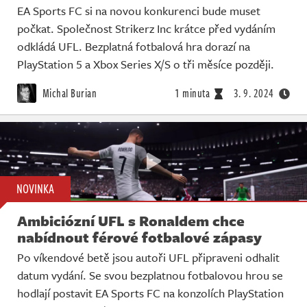
EA Sports FC si na novou konkurenci bude muset
počkat. Společnost Strikerz Inc krátce před vydáním
odkládá UFL. Bezplatná fotbalová hra dorazí na
PlayStation 5 a Xbox Series X/S o tři měsíce později.
Michal Burian
1 minuta
3. 9. 2024
NOVINKA
Ambiciózní UFL s Ronaldem chce
nabídnout férové fotbalové zápasy
Po víkendové betě jsou autoři UFL připraveni odhalit
datum vydání. Se svou bezplatnou fotbalovou hrou se
hodlají postavit EA Sports FC na konzolích PlayStation