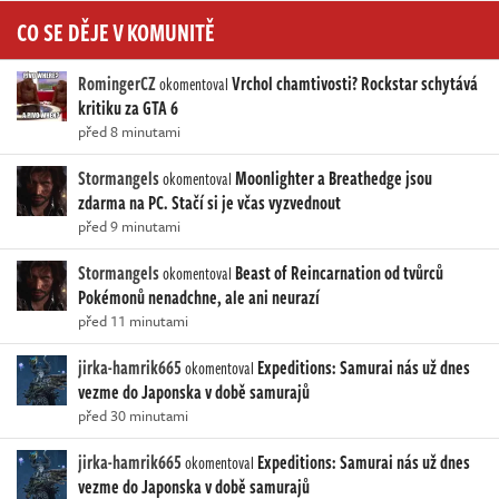
CO SE DĚJE V KOMUNITĚ
RomingerCZ
Vrchol chamtivosti? Rockstar schytává
okomentoval
kritiku za GTA 6
před 8 minutami
Stormangels
Moonlighter a Breathedge jsou
okomentoval
zdarma na PC. Stačí si je včas vyzvednout
před 9 minutami
Stormangels
Beast of Reincarnation od tvůrců
okomentoval
Pokémonů nenadchne, ale ani neurazí
před 11 minutami
jirka-hamrik665
Expeditions: Samurai nás už dnes
okomentoval
vezme do Japonska v době samurajů
před 30 minutami
jirka-hamrik665
Expeditions: Samurai nás už dnes
okomentoval
vezme do Japonska v době samurajů