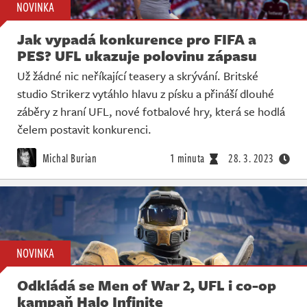
NOVINKA
Jak vypadá konkurence pro FIFA a
PES? UFL ukazuje polovinu zápasu
Už žádné nic neříkající teasery a skrývání. Britské
studio Strikerz vytáhlo hlavu z písku a přináší dlouhé
záběry z hraní UFL, nové fotbalové hry, která se hodlá
čelem postavit konkurenci.
Michal Burian
1 minuta
28. 3. 2023
NOVINKA
Odkládá se Men of War 2, UFL i co-op
kampaň Halo Infinite