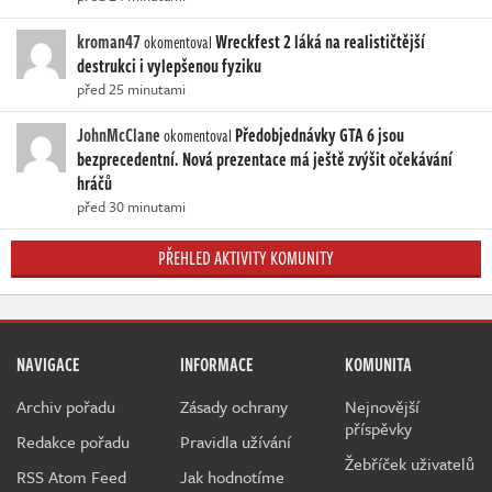
kroman47
Wreckfest 2 láká na realističtější
okomentoval
destrukci i vylepšenou fyziku
před 25 minutami
JohnMcClane
Předobjednávky GTA 6 jsou
okomentoval
bezprecedentní. Nová prezentace má ještě zvýšit očekávání
hráčů
před 30 minutami
PŘEHLED AKTIVITY KOMUNITY
NAVIGACE
INFORMACE
KOMUNITA
Archiv pořadu
Zásady ochrany
Nejnovější
příspěvky
Redakce pořadu
Pravidla užívání
Žebříček uživatelů
RSS Atom Feed
Jak hodnotíme