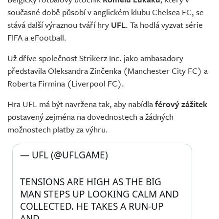
Živě
současné době působí v anglickém klubu Chelsea FC, se
stává další výraznou tváří hry
UFL
. Ta hodlá vyzvat série
FIFA a eFootball.
Už dříve společnost Strikerz Inc. jako ambasadory
představila Oleksandra Zinčenka (Manchester City FC) a
Roberta Firmina (Liverpool FC).
Hra UFL má být navržena tak, aby nabídla
férový zážitek
postavený zejména na dovednostech a žádných
možnostech platby za výhru.
— UFL (@UFLGAME) 
TENSIONS ARE HIGH AS THE BIG 
MAN STEPS UP LOOKING CALM AND 
COLLECTED. HE TAKES A RUN-UP 
AND…