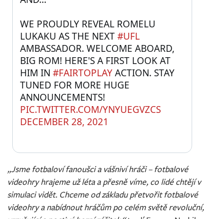
⠀
WE PROUDLY REVEAL ROMELU 
LUKAKU AS THE NEXT 
#UFL
AMBASSADOR. WELCOME ABOARD, 
BIG ROM! HERE'S A FIRST LOOK AT 
HIM IN 
#FAIRTOPLAY
 ACTION. STAY 
TUNED FOR MORE HUGE 
ANNOUNCEMENTS! 
PIC.TWITTER.COM/YNYUEGVZCS
DECEMBER 28, 2021
„Jsme fotbaloví fanoušci a vášniví hráči – fotbalové
videohry hrajeme už léta a přesně víme, co lidé chtějí v
simulaci vidět. Chceme od základu přetvořit fotbalové
videohry a nabídnout hráčům po celém světě revoluční,