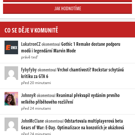
JAK HODNOTÍME
CO SE DĚJE V KOMUNITĚ
LukatronCZ
Gothic 1 Remake dostane podporu
okomentoval
modů i legendární Marvin Mode
právě teď
fybyfyby
Vrchol chamtivosti? Rockstar schytává
okomentoval
kritiku za GTA 6
před 20 minutami
JohnnyR
Reanimal překvapil vydáním prvního
okomentoval
velkého příběhového rozšíření
před 24 minutami
JohnMcClane
Odstartovala multiplayerová beta
okomentoval
Gears of War: E-Day. Optimalizace na konzolích je ukázková
před 24 minutami