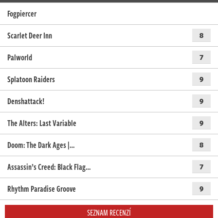
Fogpiercer
Scarlet Deer Inn
8
Palworld
7
Splatoon Raiders
9
Denshattack!
9
The Alters: Last Variable
9
Doom: The Dark Ages |…
8
Assassin’s Creed: Black Flag…
7
Rhythm Paradise Groove
9
SEZNAM RECENZÍ