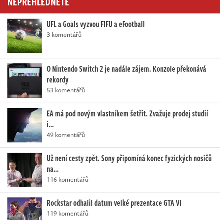
NEPŘEHLÉDNĚTE
UFL a Goals vyzvou FIFU a eFootball
3 komentářů
O Nintendo Switch 2 je nadále zájem. Konzole překonává
rekordy
53 komentářů
EA má pod novým vlastníkem šetřit. Zvažuje prodej studií
i…
49 komentářů
Už není cesty zpět. Sony připomíná konec fyzických nosičů
na…
116 komentářů
Rockstar odhalil datum velké prezentace GTA VI
119 komentářů