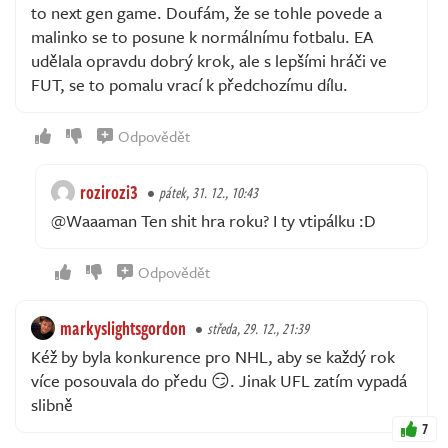
to next gen game. Doufám, že se tohle povede a
malinko se to posune k normálnímu fotbalu. EA
udělala opravdu dobrý krok, ale s lepšími hráči ve
FUT, se to pomalu vrací k předchozímu dílu.
Odpovědět
rozirozi3
pátek, 31. 12., 10:43
@Waaaman Ten shit hra roku? I ty vtipálku :D
Odpovědět
markyslightsgordon
středa, 29. 12., 21:39
Kéž by byla konkurence pro NHL, aby se každý rok
více posouvala do předu 😏. Jinak UFL zatím vypadá
slibně
7