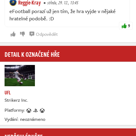
Reggie-Kray
středa, 29. 12., 13:45
eFootball porazí už jen tím, že hra vyjde v nějaké
hratelné podobě. :D
9
Odpovědět
DETAIL K OZNAČENÉ HŘE
UFL
Strikerz Inc.
Platformy:
Vydání: neoznámeno