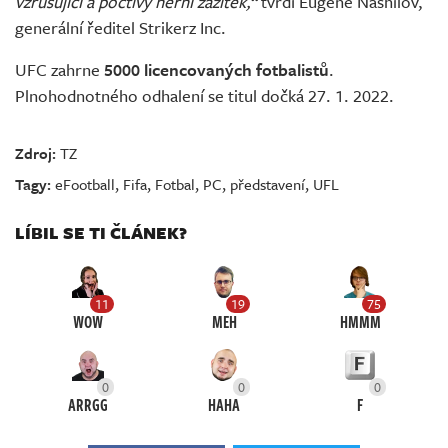
vzrušující a poctivý herní zážitek,“
tvrdí Eugene Nashilov,
generální ředitel Strikerz Inc.
UFC zahrne
5000 licencovaných fotbalistů
.
Plnohodnotného odhalení se titul dočká 27. 1. 2022.
Zdroj:
TZ
Tagy:
eFootball
,
Fifa
,
Fotbal
,
PC
,
představení
,
UFL
LÍBIL SE TI ČLÁNEK?
11
19
75
WOW
MEH
HMMM
0
0
0
ARRGG
HAHA
F