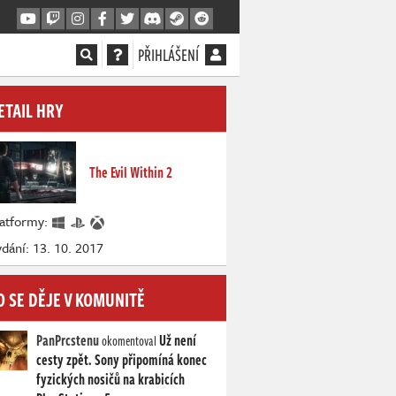
PŘIHLÁŠENÍ
ETAIL HRY
The Evil Within 2
latformy:
dání: 13. 10. 2017
O SE DĚJE V KOMUNITĚ
PanPrcstenu
Už není
okomentoval
cesty zpět. Sony připomíná konec
fyzických nosičů na krabicích