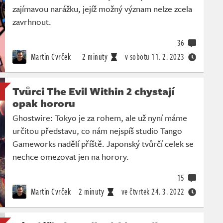
zajímavou narážku, jejíž možný význam nelze zcela
zavrhnout.
36
Martin Cvrček
2 minuty
v sobotu
11. 2. 2023
Tvůrci The Evil Within 2 chystají
opak hororu
Ghostwire: Tokyo je za rohem, ale už nyní máme
určitou představu, co nám nejspíš studio Tango
Gameworks nadělí příště. Japonský tvůrčí celek se
nechce omezovat jen na horory.
15
Martin Cvrček
2 minuty
ve čtvrtek
24. 3. 2022