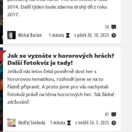
2014. Další týden bude zdarma druhý díl z roku
2017.
16
Michal Burian
1 minuta
v pátek
20. 10. 2023
Jak se vyznáte v hororových hrách?
Další fotokvíz je tady!
Jelikož nás letos čeká poměrně dost her s
hororovou tematikou, rozhodli jsme se na to
řádně připravit. A proto jsme pro vás nachystali
fotokvíz právě na téma hororových her. Tak žádné
zdržování!
41
Ondřej Svoboda
1 minuta
v neděli
26. 3. 2023