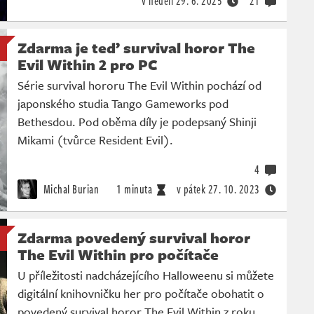
v neděli
29. 6. 2025
21
Zdarma je teď survival horor The
Evil Within 2 pro PC
Série survival hororu The Evil Within pochází od
japonského studia Tango Gameworks pod
Bethesdou. Pod oběma díly je podepsaný Shinji
Mikami (tvůrce Resident Evil).
4
Michal Burian
1 minuta
v pátek
27. 10. 2023
Zdarma povedený survival horor
The Evil Within pro počítače
U příležitosti nadcházejícího Halloweenu si můžete
digitální knihovničku her pro počítače obohatit o
povedený survival horor The Evil Within z roku