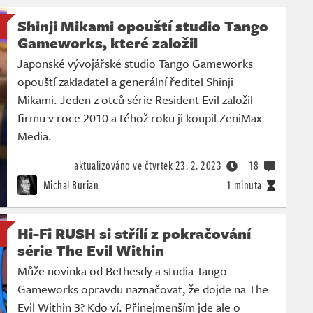
Shinji Mikami opouští studio Tango
Gameworks, které založil
Japonské vývojářské studio Tango Gameworks
opouští zakladatel a generální ředitel Shinji
Mikami. Jeden z otců série Resident Evil založil
firmu v roce 2010 a téhož roku ji koupil ZeniMax
Media.
aktualizováno ve čtvrtek
23. 2. 2023
18
Michal Burian
1 minuta
Hi-Fi RUSH si střílí z pokračování
série The Evil Within
Může novinka od Bethesdy a studia Tango
Gameworks opravdu naznačovat, že dojde na The
Evil Within 3? Kdo ví. Přinejmenším jde ale o