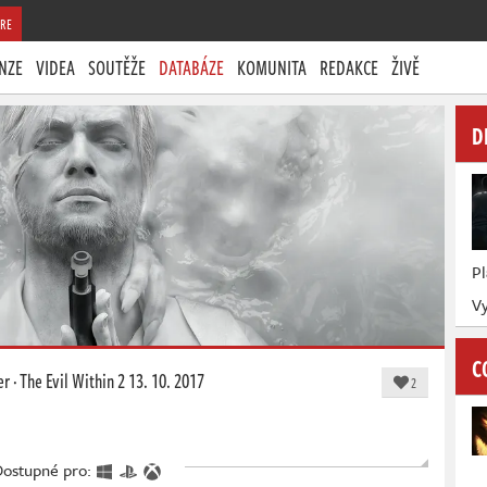
RE
NZE
VIDEA
SOUTĚŽE
DATABÁZE
KOMUNITA
REDAKCE
ŽIVĚ
D
P
Vy
C
er
·
The Evil Within 2
13. 10. 2017
2
Dostupné pro: