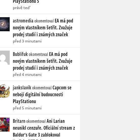
PlayStationu 5
právě teď
astromedia
EA má pod
okomentoval
novým vlastníkem šetřit. Zvažuje
prodej studií i známých značek
před 3 minutami
Bublifuk
EA má pod
okomentoval
novým vlastníkem šetřit. Zvažuje
prodej studií i známých značek
před 4 minutami
jankslavik
Capcom se
okomentoval
nebojí digitální budoucnosti
PlayStationu
před 5 minutami
Britarn
Ani Larian
okomentoval
neunikl cenzuře. Oficiální stream z
Baldur's Gate 3 zablokoval