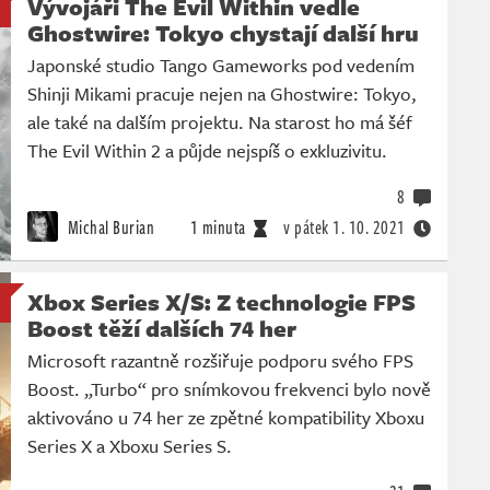
Vývojáři The Evil Within vedle
Ghostwire: Tokyo chystají další hru
Japonské studio Tango Gameworks pod vedením
Shinji Mikami pracuje nejen na Ghostwire: Tokyo,
ale také na dalším projektu. Na starost ho má šéf
The Evil Within 2 a půjde nejspíš o exkluzivitu.
8
Michal Burian
1 minuta
v pátek
1. 10. 2021
Xbox Series X/S: Z technologie FPS
Boost těží dalších 74 her
Microsoft razantně rozšiřuje podporu svého FPS
Boost. „Turbo“ pro snímkovou frekvenci bylo nově
aktivováno u 74 her ze zpětné kompatibility Xboxu
Series X a Xboxu Series S.