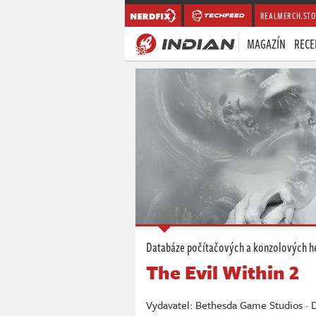
REALMERCH.STO
MAGAZÍN
RECE
Databáze počítačových a konzolových h
The Evil Within 2
Vydavatel: Bethesda Game Studios · 