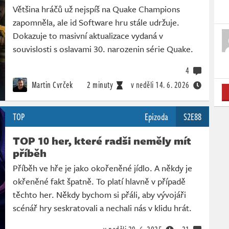
Většina hráčů už nejspíš na Quake Champions
zapomněla, ale id Software hru stále udržuje.
Dokazuje to masivní aktualizace vydaná v
souvislosti s oslavami 30. narozenin série Quake.
4
Martin Cvrček
2 minuty
v neděli
14. 6. 2026
TOP
Epizoda
S2E88
TOP 10 her, které radši neměly mít
příběh
Příběh ve hře je jako okořeněné jídlo. A někdy je
okřeněné fakt špatně. To platí hlavně v případě
těchto her. Někdy bychom si přáli, aby vývojáři
scénář hry seskratovali a nechali nás v klidu hrát.