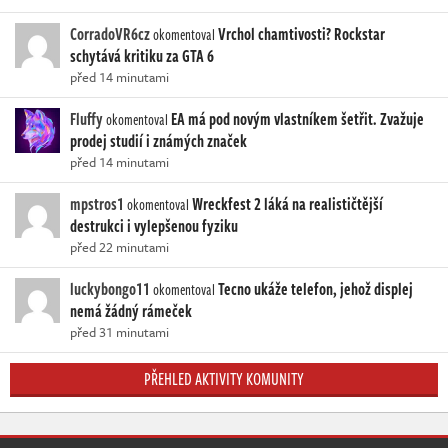
CorradoVR6cz
Vrchol chamtivosti? Rockstar
okomentoval
schytává kritiku za GTA 6
před 14 minutami
Fluffy
EA má pod novým vlastníkem šetřit. Zvažuje
okomentoval
prodej studií i známých značek
před 14 minutami
mpstros1
Wreckfest 2 láká na realističtější
okomentoval
destrukci i vylepšenou fyziku
před 22 minutami
luckybongo11
Tecno ukáže telefon, jehož displej
okomentoval
nemá žádný rámeček
před 31 minutami
PŘEHLED AKTIVITY KOMUNITY