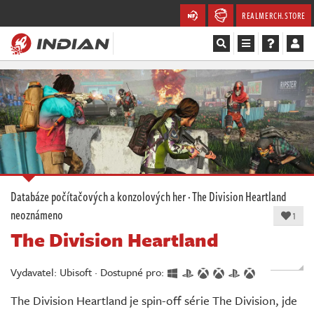
REALMERCH.STORE
Magazín
Recenze
Videa
Soutěže
Databáze počítačových a konzolových her
·
The Division Heartland
neoznámeno
Databáze
1
The Division Heartland
Komunita
Vydavatel: Ubisoft · Dostupné pro:
Redakce
The Division Heartland je spin-off série The Division, jde