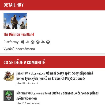
DETAIL HRY
The Division Heartland
Platformy:
Vydání: neoznámeno
CO SE DĚJE V KOMUNITĚ
jankslavik
Už není cesty zpět. Sony připomíná
okomentoval
konec fyzických nosičů na krabicích PlayStationu 5
před 8 minutami
Nitram1980CZ
Buďte v obraze! Co červenec přinesl
okomentoval
světu videoher?
před 11 minutami