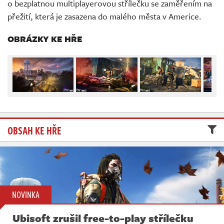
o bezplatnou multiplayerovou střílečku se zaměřením na
Živě
přežití, která je zasazena do malého města v Americe.
OBRÁZKY KE HŘE
OBSAH KE HŘE
NOVINKA
Ubisoft zrušil free-to-play střílečku