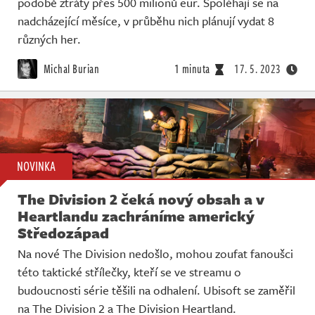
podobě ztráty přes 500 milionů eur. Spoléhají se na
nadcházející měsíce, v průběhu nich plánují vydat 8
různých her.
Michal Burian
1 minuta
17. 5. 2023
NOVINKA
The Division 2 čeká nový obsah a v
Heartlandu zachráníme americký
Středozápad
Na nové The Division nedošlo, mohou zoufat fanoušci
této taktické střílečky, kteří se ve streamu o
budoucnosti série těšili na odhalení. Ubisoft se zaměřil
na The Division 2 a The Division Heartland.