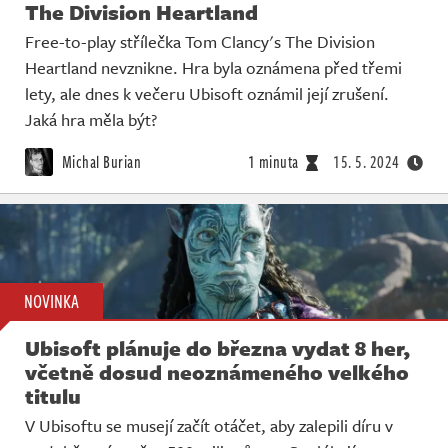
The Division Heartland
Free-to-play střílečka Tom Clancy's The Division
Heartland nevznikne. Hra byla oznámena před třemi
lety, ale dnes k večeru Ubisoft oznámil její zrušení.
Jaká hra měla být?
Michal Burian
1 minuta
15. 5. 2024
NOVINKA
Ubisoft plánuje do března vydat 8 her,
včetně dosud neoznámeného velkého
titulu
V Ubisoftu se musejí začít otáčet, aby zalepili díru v