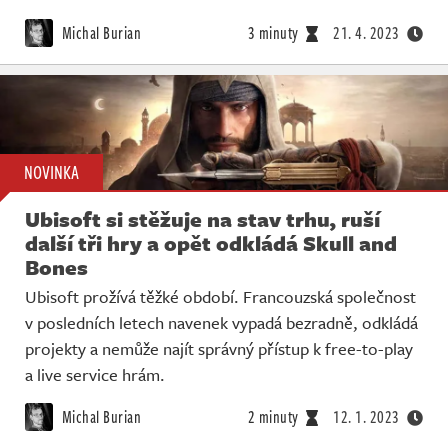
Michal Burian
3 minuty
21. 4. 2023
NOVINKA
Ubisoft si stěžuje na stav trhu, ruší
další tři hry a opět odkládá Skull and
Bones
Ubisoft prožívá těžké období. Francouzská společnost
v posledních letech navenek vypadá bezradně, odkládá
projekty a nemůže najít správný přístup k free-to-play
a live service hrám.
Michal Burian
2 minuty
12. 1. 2023