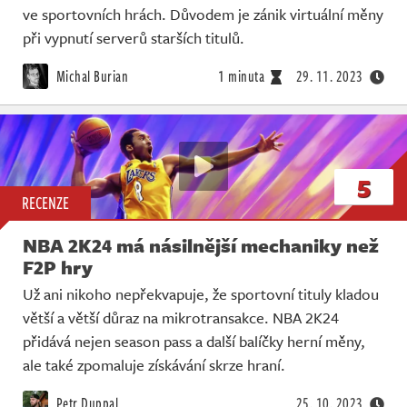
ve sportovních hrách. Důvodem je zánik virtuální měny
při vypnutí serverů starších titulů.
Michal Burian
1 minuta
29. 11. 2023
5
RECENZE
NBA 2K24 má násilnější mechaniky než
F2P hry
Už ani nikoho nepřekvapuje, že sportovní tituly kladou
větší a větší důraz na mikrotransakce. NBA 2K24
přidává nejen season pass a další balíčky herní měny,
ale také zpomaluje získávání skrze hraní.
Petr Duppal
25. 10. 2023