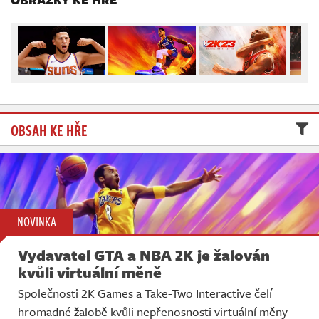
Živě
OBSAH KE HŘE
NOVINKA
Vydavatel GTA a NBA 2K je žalován
kvůli virtuální měně
Společnosti 2K Games a Take-Two Interactive čelí
hromadné žalobě kvůli nepřenosnosti virtuální měny