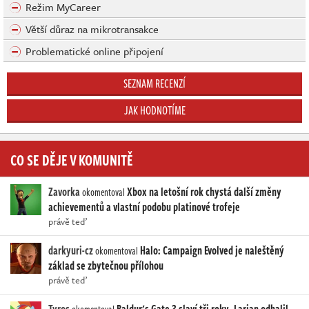
Režim MyCareer
Větší důraz na mikrotransakce
Problematické online připojení
SEZNAM RECENZÍ
JAK HODNOTÍME
CO SE DĚJE V KOMUNITĚ
Zavorka
Xbox na letošní rok chystá další změny
okomentoval
achievementů a vlastní podobu platinové trofeje
právě teď
darkyuri-cz
Halo: Campaign Evolved je naleštěný
okomentoval
základ se zbytečnou přílohou
právě teď
Tyros
Baldur's Gate 3 slaví tři roky. Larian odhalil