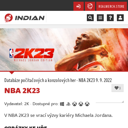
REALMERCH.STORE
Magazín
Recenze
Videa
Soutěže
Databáze počítačových a konzolových her
·
NBA 2K23
9. 9. 2022
NBA 2K23
Databáze
3
Komunita
Vydavatel: 2K · Dostupné pro:
V NBA 2K23 se vrací výzvy kariéry Michaela Jordana.
Redakce
OBRÁZKY KE HŘE