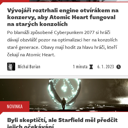
Vývojáři roztrhali engine otvírákem na
konzervy, aby Atomic Heart fungoval
na starých konzolích
Po blamáži způsobené Cyberpunkem 2077 si hráči
dávají obzvlášť pozor na optimalizaci her na konzolích
staré generace. Obavy mají hodit za hlavu hráči, kteří
čekají na Atomic Heart.
Michal Burian
1 minuta
6. 1. 2023
NOVINKA
Byli skeptičtí, ale Starfield měl předčit
jejich očekávání