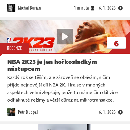
Živě
Michal Burian
1 minuta
6. 1. 2023
6
RECENZE
NBA 2K23 je jen hořkosladkým
nástupcem
Každý rok se těším, ale zároveň se obávám, s čím
přijde nejnovější díl NBA 2K. Hra se v mnohých
aspektech velmi zlepšuje, jenže tu máme čím dál více
odfláknuté režimy a větší důraz na mikrotransakce.
Petr Duppal
6. 1. 2023