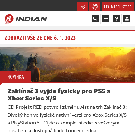
REALMERCH.STORE
Magazín
ZOBRAZIT VŠE ZE DNE 6. 1. 2023
Recenze
Videa
NOVINKA
Soutěže
Zaklínač 3 vyjde fyzicky pro PS5 a
Databáze
Xbox Series X/S
CD Projekt RED potvrdil záměr uvést na trh Zaklínač 3:
Komunita
Divoký hon ve fyzické nativní verzi pro Xbox Series X/S
a PlayStation 5. Půjde o kompletní edici s veškerým
Redakce
obsahem a dostupná bude koncem ledna.