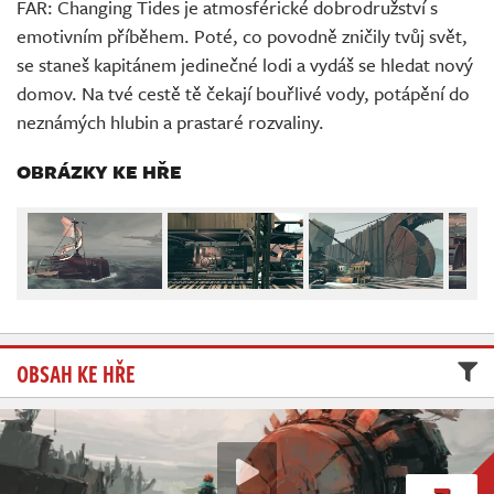
FAR: Changing Tides je atmosférické dobrodružství s
Živě
emotivním příběhem. Poté, co povodně zničily tvůj svět,
se staneš kapitánem jedinečné lodi a vydáš se hledat nový
domov. Na tvé cestě tě čekají bouřlivé vody, potápění do
neznámých hlubin a prastaré rozvaliny.
OBRÁZKY KE HŘE
OBSAH KE HŘE