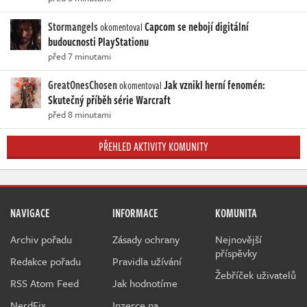
Stormangels
Capcom se nebojí digitální
okomentoval
budoucnosti PlayStationu
před 7 minutami
GreatOnesChosen
Jak vznikl herní fenomén:
okomentoval
Skutečný příběh série Warcraft
před 8 minutami
PŘEHLED AKTIVITY KOMUNITY
NAVIGACE
INFORMACE
KOMUNITA
Archiv pořadu
Zásady ochrany
Nejnovější
příspěvky
Redakce pořadu
Pravidla užívání
Žebříček uživatelů
RSS Atom Feed
Jak hodnotíme
NerdFix
Inzerce na