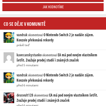
JAK HODNOTÍME
CO SE DĚJE V KOMUNITĚ
vandrak
O Nintendo Switch 2 je nadále zájem.
okomentoval
Konzole překonává rekordy
právě teď
kavecanskystanko
EA má pod novým vlastníkem
okomentoval
šetřit. Zvažuje prodej studií i známých značek
před 5 minutami
vandrak
O Nintendo Switch 2 je nadále zájem.
okomentoval
Konzole překonává rekordy
před 6 minutami
deusvult128
EA má pod novým vlastníkem šetřit.
okomentoval
Zvažuje prodej studií i známých značek
před 6 minutami