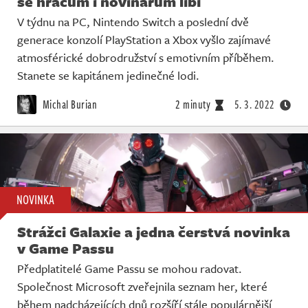
se hráčům i novinářům líbí
V týdnu na PC, Nintendo Switch a poslední dvě
generace konzolí PlayStation a Xbox vyšlo zajímavé
atmosférické dobrodružství s emotivním příběhem.
Stanete se kapitánem jedinečné lodi.
Michal Burian
2 minuty
5. 3. 2022
NOVINKA
Strážci Galaxie a jedna čerstvá novinka
v Game Passu
Předplatitelé Game Passu se mohou radovat.
Společnost Microsoft zveřejnila seznam her, které
během nadcházejících dnů rozšíří stále populárnější