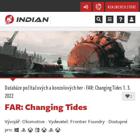
REALMERCH.STORE
Magazín
Recenze
Videa
Soutěže
Databáze počítačových a konzolových her
·
FAR: Changing Tides
1. 3.
2022
Databáze
2
FAR: Changing Tides
Komunita
Vývojář: Okomotive · Vydavatel: Frontier Foundry · Dostupné
Redakce
pro: