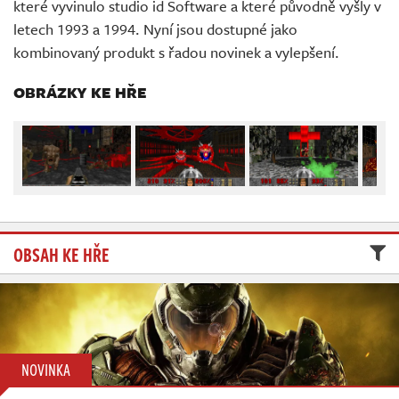
které vyvinulo studio id Software a které původně vyšly v
Živě
letech 1993 a 1994. Nyní jsou dostupné jako
kombinovaný produkt s řadou novinek a vylepšení.
OBRÁZKY KE HŘE
OBSAH KE HŘE
NOVINKA