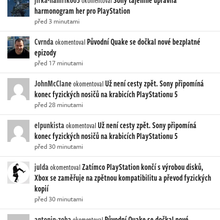
okomentoval
harmonogram her pro PlayStation
před 3 minutami
Cvrnda
Původní Quake se dočkal nové bezplatné
okomentoval
epizody
před 17 minutami
JohnMcClane
Už není cesty zpět. Sony připomíná
okomentoval
konec fyzických nosičů na krabicích PlayStationu 5
před 28 minutami
elpunkista
Už není cesty zpět. Sony připomíná
okomentoval
konec fyzických nosičů na krabicích PlayStationu 5
před 30 minutami
julda
Zatímco PlayStation končí s výrobou disků,
okomentoval
Xbox se zaměřuje na zpětnou kompatibilitu a převod fyzických
kopií
před 30 minutami
antonin-zoha
Původní Quake se dočkal nové
okomentoval