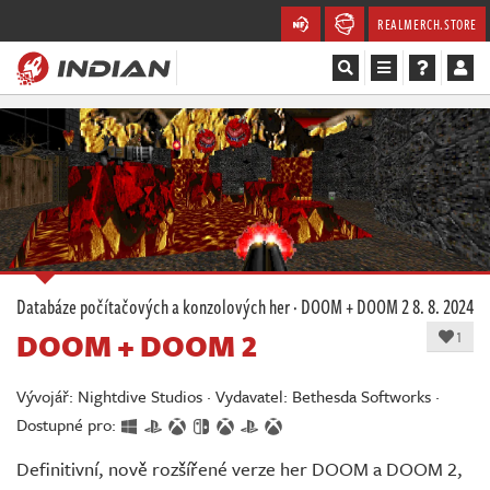
REALMERCH.STORE
Magazín
Recenze
Videa
Soutěže
Databáze počítačových a konzolových her
·
DOOM + DOOM 2
8. 8. 2024
DOOM + DOOM 2
Databáze
1
Komunita
Vývojář: Nightdive Studios · Vydavatel: Bethesda Softworks ·
Dostupné pro:
Redakce
Definitivní, nově rozšířené verze her DOOM a DOOM 2,