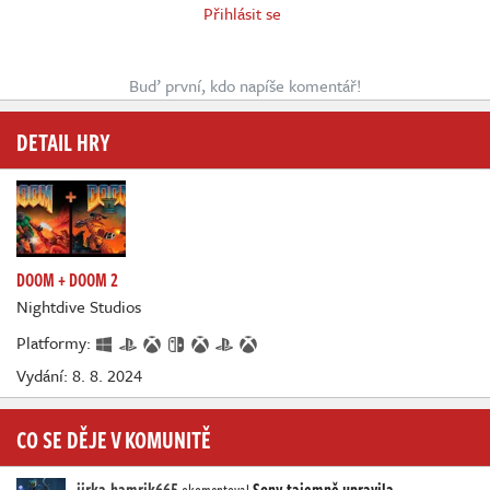
Přihlásit se
Buď první, kdo napíše komentář!
DETAIL HRY
DOOM + DOOM 2
Nightdive Studios
Platformy:
Vydání: 8. 8. 2024
CO SE DĚJE V KOMUNITĚ
jirka-hamrik665
Sony tajemně upravila