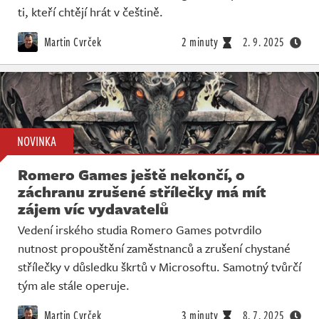
ti, kteří chtějí hrát v češtině.
Martin Cvrček
2 minuty
2. 9. 2025
NOVINKA
Romero Games ještě nekončí, o
záchranu zrušené střílečky má mít
zájem víc vydavatelů
Vedení irského studia Romero Games potvrdilo
nutnost propouštění zaměstnanců a zrušení chystané
střílečky v důsledku škrtů v Microsoftu. Samotný tvůrčí
tým ale stále operuje.
Martin Cvrček
3 minuty
8. 7. 2025