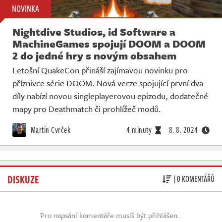
NOVINKA
Nightdive Studios, id Software a
MachineGames spojují DOOM a DOOM
2 do jedné hry s novým obsahem
Letošní QuakeCon přináší zajímavou novinku pro
příznivce série DOOM. Nová verze spojující první dva
díly nabízí novou singleplayerovou epizodu, dodatečné
mapy pro Deathmatch či prohlížeč modů.
Martin Cvrček
4 minuty
8. 8. 2024
DISKUZE
| 0 KOMENTÁŘŮ
Pro napsání komentáře musíš být přihlášen.