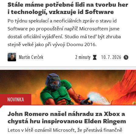
Stále máme potřebné lidi na tvorbu her
i technologií, vzkazuje id Software
Po týdnu spekulací a neoficiálních zpráv o stavu id
Software po propouštění napříč Microsoftem jsme
dostali oficiální vyjádření. Studio má teď být zhruba
stejně velké jako při vývoji Doomu 2016.
Martin Cvrček
2 minuty
10. 7. 2026
NOVINKA
John Romero našel náhradu za Xbox a
chystá hru inspirovanou Elden Ringem
Letos v létě oznámil Microsoft, že přestává finančně