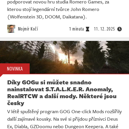
podporovat novou hru studia Romero Games, za
kterou stojí legendární tvůrce John Romero
(Wolfenstein 3D, DOOM, Daikatana).
Mojmír Kočí
1 minuta
11. 12. 2025
NOVINKA
Díky GOGu si můžete snadno
nainstalovat S.T.A.L.K.E.R. Anomaly,
RealRTCW a další mody. Některé jsou
česky
V létě spuštěný program GOG One-click Mods rozšířily
další zajímavé kousky. Na své si přijdou příznivci Deus
Ex, Diabla, GZDoomu nebo Dungeon Keepera. A také