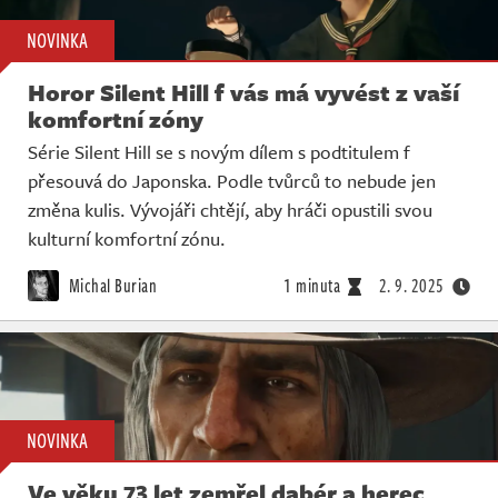
NOVINKA
Horor Silent Hill f vás má vyvést z vaší
komfortní zóny
Série Silent Hill se s novým dílem s podtitulem f
přesouvá do Japonska. Podle tvůrců to nebude jen
změna kulis. Vývojáři chtějí, aby hráči opustili svou
kulturní komfortní zónu.
Michal Burian
1 minuta
2. 9. 2025
NOVINKA
Ve věku 73 let zemřel dabér a herec