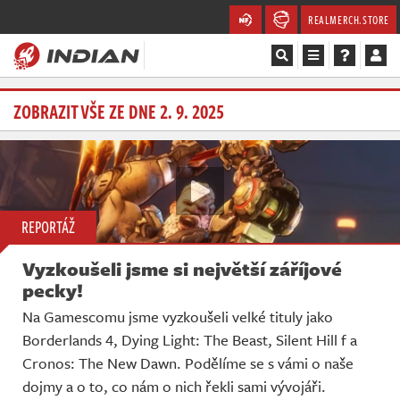
REALMERCH.STORE
Magazín
ZOBRAZIT VŠE ZE DNE 2. 9. 2025
Recenze
Videa
REPORTÁŽ
Soutěže
Vyzkoušeli jsme si největší záříjové
Databáze
pecky!
Na Gamescomu jsme vyzkoušeli velké tituly jako
Komunita
Borderlands 4, Dying Light: The Beast, Silent Hill f a
Cronos: The New Dawn. Podělíme se s vámi o naše
Redakce
dojmy a o to, co nám o nich řekli sami vývojáři.