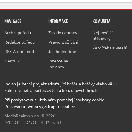
NAVIGACE
INFORMACE
KOMUNITA
Archiv pořadu
Zásady ochrany
Nejnovější
příspěvky
Redakce pořadu
Pravidla užívání
Žebříček uživatelů
RSS Atom Feed
Jak hodnotíme
NerdFix
Inzerce na
Indianovi
Indian je herní projekt sdružující hráče a hráčky všeho věku
kolem témat o počítačových a konzolových hrách.
Při poskytování služeb nám pomáhají soubory cookie.
Používáním webu vyjadřujete souhlas.
MediaRealms s.r.o.
© 2026
IWS 4.234 - m07d03 | IN | 37 ms |