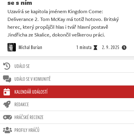
se s ním
Uzavírá se kapitola jménem Kingdom Come:
Deliverance 2. Tom McKay má totiž hotovo. Britský
herec, který propůjčil hlas i tvář hlavní postavě
Jindřicha ze Skalice, dokončil veškerou práci.
Michal Burian
1 minuta
2. 9. 2025
UDÁLO SE
UDÁLO SE V KOMUNITĚ
KALENDÁŘ UDÁLOSTÍ
REDAKCE
HRÁČSKÉ RECENZE
PROFILY HRÁČŮ