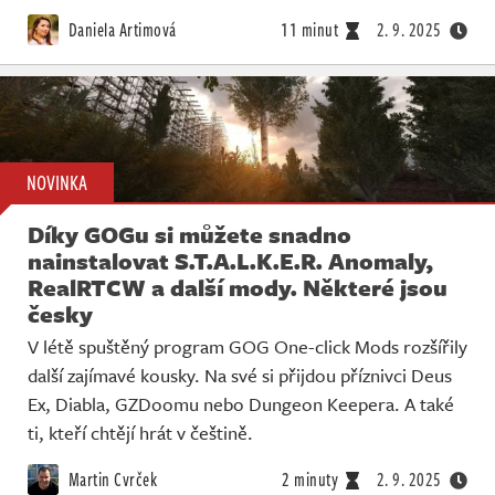
Živě
Daniela Artimová
11 minut
2. 9. 2025
NOVINKA
Díky GOGu si můžete snadno
nainstalovat S.T.A.L.K.E.R. Anomaly,
RealRTCW a další mody. Některé jsou
česky
V létě spuštěný program GOG One-click Mods rozšířily
další zajímavé kousky. Na své si přijdou příznivci Deus
Ex, Diabla, GZDoomu nebo Dungeon Keepera. A také
ti, kteří chtějí hrát v češtině.
Martin Cvrček
2 minuty
2. 9. 2025