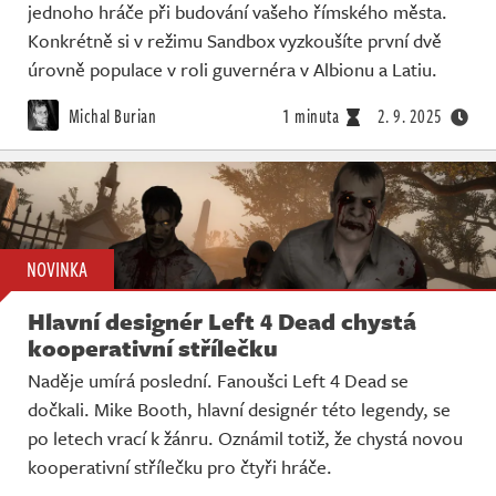
jednoho hráče při budování vašeho římského města.
Konkrétně si v režimu Sandbox vyzkoušíte první dvě
úrovně populace v roli guvernéra v Albionu a Latiu.
Michal Burian
1 minuta
2. 9. 2025
NOVINKA
Hlavní designér Left 4 Dead chystá
kooperativní střílečku
Naděje umírá poslední. Fanoušci Left 4 Dead se
dočkali. Mike Booth, hlavní designér této legendy, se
po letech vrací k žánru. Oznámil totiž, že chystá novou
kooperativní střílečku pro čtyři hráče.