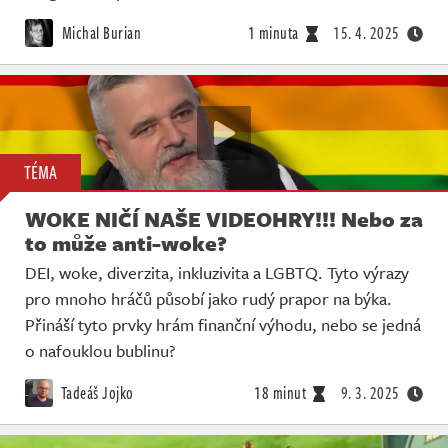
Michal Burian
1 minuta
15. 4. 2025
TÉMA
WOKE NIČÍ NAŠE VIDEOHRY!!! Nebo za
to může anti-woke?
DEI, woke, diverzita, inkluzivita a LGBTQ. Tyto výrazy
pro mnoho hráčů působí jako rudý prapor na býka.
Přináší tyto prvky hrám finanční výhodu, nebo se jedná
o nafouklou bublinu?
Tadeáš Jojko
18 minut
9. 3. 2025