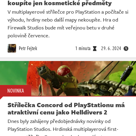
koupíte jen kosmetické předměty
V multiplayerové střílečce pro PlayStation a počítače si
výhodu, hrdiny nebo další mapy nekoupíte. Hra od
Firewalk Studios bude mít veřejnou betu v druhé
polovině července.
Petr Fejtek
1 minuta
29. 6. 2024
NOVINKA
Střílečka Concord od PlayStationu má
atraktivní cenu jako Helldivers 2
Dnes byly zahájeny předobjednávky novinky od
PlayStation Studios. Hrdinská multiplayerová first-