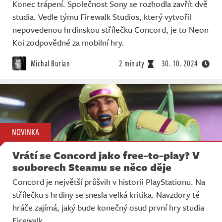
Konec trápení. Společnost Sony se rozhodla zavřít dvě
studia. Vedle týmu Firewalk Studios, který vytvořil
nepovedenou hrdinskou střílečku Concord, je to Neon
Koi zodpovědné za mobilní hry.
Michal Burian
2 minuty
30. 10. 2024
NOVINKA
Vrátí se Concord jako free-to-play? V
souborech Steamu se něco děje
Concord je největší průšvih v historii PlayStationu. Na
střílečku s hrdiny se snesla velká kritika. Navzdory té
hráče zajímá, jaký bude konečný osud první hry studia
Firewalk.