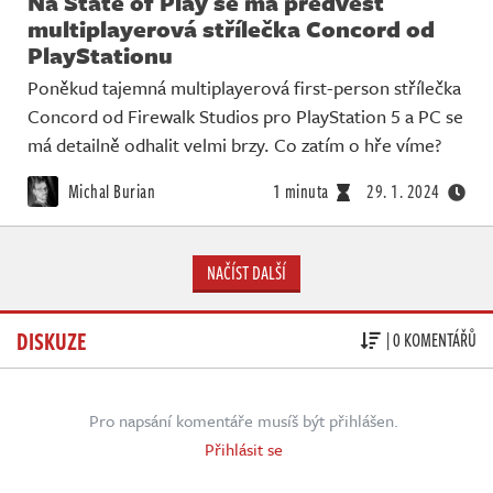
Na State of Play se má předvést
multiplayerová střílečka Concord od
PlayStationu
Poněkud tajemná multiplayerová first-person střílečka
Concord od Firewalk Studios pro PlayStation 5 a PC se
má detailně odhalit velmi brzy. Co zatím o hře víme?
Michal Burian
1 minuta
29. 1. 2024
NAČÍST DALŠÍ
DISKUZE
| 0 KOMENTÁŘŮ
Pro napsání komentáře musíš být přihlášen.
Přihlásit se