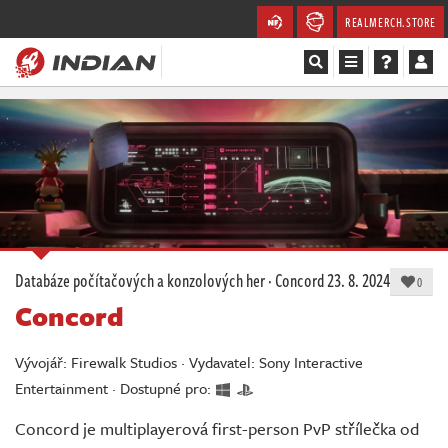
REALMERCH.STORE
Magazín
Recenze
Videa
Soutěže
Databáze počítačových a konzolových her
·
Concord
23. 8. 2024
0
Concord
Databáze
Komunita
Vývojář: Firewalk Studios · Vydavatel: Sony Interactive
Entertainment · Dostupné pro:
Redakce
Concord je multiplayerová first-person PvP střílečka od