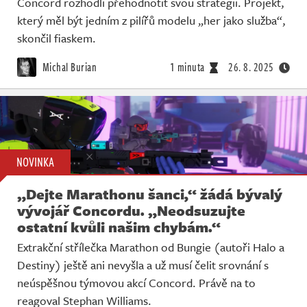
Concord rozhodli přehodnotit svou strategii. Projekt,
který měl být jedním z pilířů modelu „her jako služba“,
skončil fiaskem.
Michal Burian
1 minuta
26. 8. 2025
NOVINKA
„Dejte Marathonu šanci,“ žádá bývalý
vývojář Concordu. „Neodsuzujte
ostatní kvůli našim chybám.“
Extrakční střílečka Marathon od Bungie (autoři Halo a
Destiny) ještě ani nevyšla a už musí čelit srovnání s
neúspěšnou týmovou akcí Concord. Právě na to
reagoval Stephan Williams.