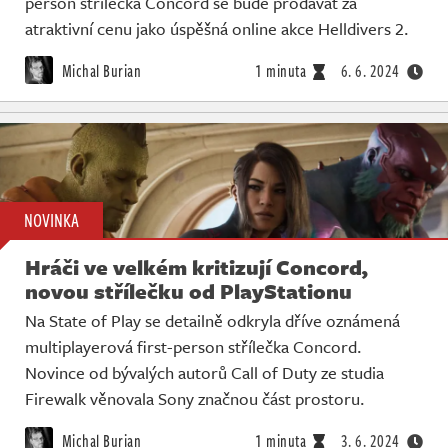
person střílečka Concord se bude prodávat za
atraktivní cenu jako úspěšná online akce Helldivers 2.
Michal Burian
1 minuta
6. 6. 2024
NOVINKA
Hráči ve velkém kritizují Concord,
novou střílečku od PlayStationu
Na State of Play se detailně odkryla dříve oznámená
multiplayerová first-person střílečka Concord.
Novince od bývalých autorů Call of Duty ze studia
Firewalk věnovala Sony značnou část prostoru.
Michal Burian
1 minuta
3. 6. 2024