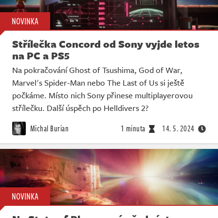
NOVINKA
Střílečka Concord od Sony vyjde letos
na PC a PS5
Na pokračování Ghost of Tsushima, God of War,
Marvel's Spider-Man nebo The Last of Us si ještě
počkáme. Místo nich Sony přinese multiplayerovou
střílečku. Další úspěch po Helldivers 2?
Michal Burian
1 minuta
14. 5. 2024
NOVINKA