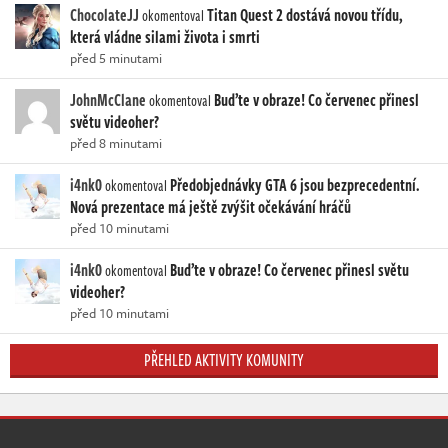
ChocolateJJ
Titan Quest 2 dostává novou třídu,
okomentoval
která vládne silami života i smrti
před 5 minutami
JohnMcClane
Buďte v obraze! Co červenec přinesl
okomentoval
světu videoher?
před 8 minutami
i4nk0
Předobjednávky GTA 6 jsou bezprecedentní.
okomentoval
Nová prezentace má ještě zvýšit očekávání hráčů
před 10 minutami
i4nk0
Buďte v obraze! Co červenec přinesl světu
okomentoval
videoher?
před 10 minutami
PŘEHLED AKTIVITY KOMUNITY