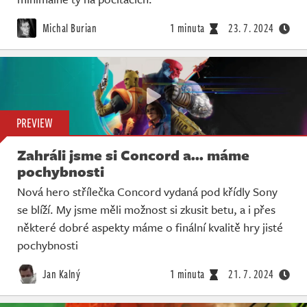
Michal Burian
1 minuta
23. 7. 2024
PREVIEW
Zahráli jsme si Concord a... máme
pochybnosti
Nová hero střílečka Concord vydaná pod křídly Sony
se blíží. My jsme měli možnost si zkusit betu, a i přes
některé dobré aspekty máme o finální kvalitě hry jisté
pochybnosti
Jan Kalný
1 minuta
21. 7. 2024