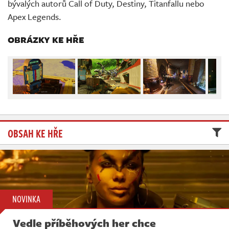
bývalých autorů Call of Duty, Destiny, Titanfallu nebo
Živě
Apex Legends.
OBRÁZKY KE HŘE
OBSAH KE HŘE
NOVINKA
Vedle příběhových her chce