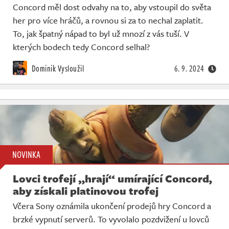
Concord měl dost odvahy na to, aby vstoupil do světa
her pro více hráčů, a rovnou si za to nechal zaplatit.
To, jak špatný nápad to byl už mnozí z vás tuší. V
kterých bodech tedy Concord selhal?
Dominik Vysloužil
6. 9. 2024
NOVINKA
Lovci trofejí „hrají“ umírající Concord,
aby získali platinovou trofej
Včera Sony oznámila ukončení prodejů hry Concord a
brzké vypnutí serverů. To vyvolalo pozdvižení u lovců