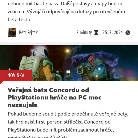
nebude mít battle pass. Další postavy a mapy budou
zdarma. Vývojáři odpovídají na dotazy po otevřeném
beta testu.
Petr Fejtek
2 minuty
25. 7. 2024
NOVINKA
Veřejná beta Concordu od
PlayStationu hráče na PC moc
nezaujala
Pokud budeme soudit podle proběhnuté veřejné bety,
tak hrdinská first-person střílečka Concord od
PlayStationu bude mít problém zaujmout hráče,
minimálně ty na počítačích.