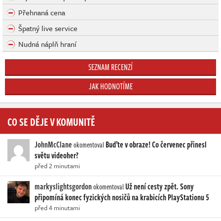
Přehnaná cena
Špatný live service
Nudná náplň hraní
SEZNAM RECENZÍ
JAK HODNOTÍME
CO SE DĚJE V KOMUNITĚ
JohnMcClane
Buďte v obraze! Co červenec přinesl
okomentoval
světu videoher?
před 2 minutami
markyslightsgordon
Už není cesty zpět. Sony
okomentoval
připomíná konec fyzických nosičů na krabicích PlayStationu 5
před 4 minutami