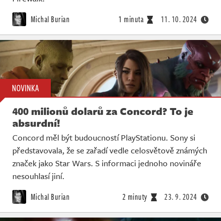
Michal Burian
1 minuta
11. 10. 2024
NOVINKA
400 milionů dolarů za Concord? To je
absurdní!
Concord měl být budoucností PlayStationu. Sony si
představovala, že se zařadí vedle celosvětově známých
značek jako Star Wars. S informaci jednoho novináře
nesouhlasí jiní.
Michal Burian
2 minuty
23. 9. 2024