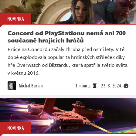
NOVINKA
Concord od PlayStationu nemá ani 700
současně hrajících hráčů
Práce na Concordu začaly zhruba před osmi lety. V té
době explodovala popularita hrdinských stříleček díky
hře Overwatch od Blizzardu, která spatřila světlo světa
v květnu 2016.
Michal Burian
1 minuta
26. 8. 2024
NOVINKA